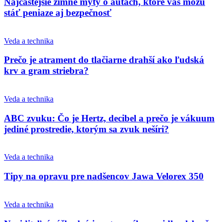
Najčastejšie zimné mýty o autách, ktoré vás môžu
stáť peniaze aj bezpečnosť
Veda a technika
Prečo je atrament do tlačiarne drahší ako ľudská
krv a gram striebra?
Veda a technika
ABC zvuku: Čo je Hertz, decibel a prečo je vákuum
jediné prostredie, ktorým sa zvuk nešíri?
Veda a technika
Tipy na opravu pre nadšencov Jawa Velorex 350
Veda a technika