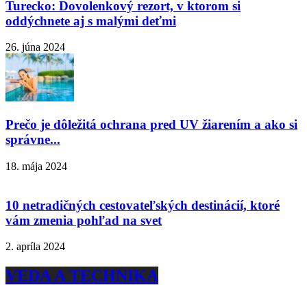
Turecko: Dovolenkový rezort, v ktorom si
oddýchnete aj s malými deťmi
26. júna 2024
Prečo je dôležitá ochrana pred UV žiarením a ako si
správne...
18. mája 2024
10 netradičných cestovateľských destinácií, ktoré
vám zmenia pohľad na svet
2. apríla 2024
VEDA A TECHNIKA