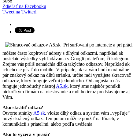
3068
Zdieľať na Facebooku
Tweet na Twitteri
Pri surfovaní po internete a pri práci
môžete často kopírovať adresy s dlhými odkazmi, napríklad ak
posielate výsledky vyhľadávania v Googli priateľom, či kolegom.
Zrejme vás príliš nenadchla dĺžka takýchto odkazov. Napríklad ak
ich chcete písať do mobilu. V prípade, ak sa vám hodí maximálne
pár znakový odkaz na dlhú stránku, určite radi využijete skracovač
odkazov, ktorý funguje veľmi jednoducho. Od augusta u nás
funguje jednoduchý nástroj
A5.sk
, ktorý sme najskôr ponúkli
niekoľkým firmám na otestovanie a radi ho teraz predstavujeme aj
Vám.
Ako skrátiť odkaz?
Otvorte stránky
A5.sk
, vložte dlhý odkaz a systém vám „vypľuje“
nový skrátený odkaz. Ten potom môžete použiť na fórach, v
komunikácií s priateľmi, alebo podľa uváženia.
Ako to vyzerá v praxi?