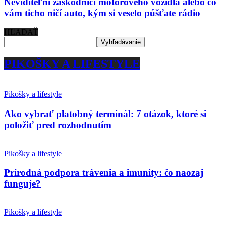
Neviditeľní záškodníci motorového vozidla alebo čo
vám ticho ničí auto, kým si veselo púšťate rádio
HĽADAŤ
PIKOŠKY A LIFESTYLE
Pikošky a lifestyle
Ako vybrať platobný terminál: 7 otázok, ktoré si
položiť pred rozhodnutím
Pikošky a lifestyle
Prírodná podpora trávenia a imunity: čo naozaj
funguje?
Pikošky a lifestyle