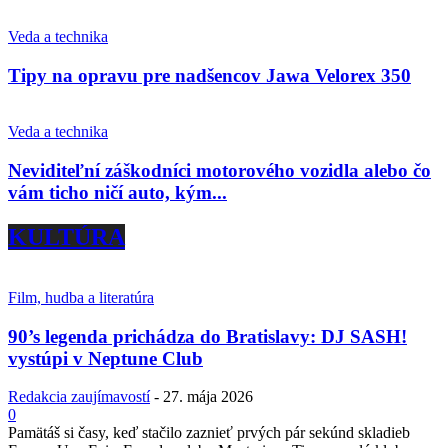
Veda a technika
Tipy na opravu pre nadšencov Jawa Velorex 350
Veda a technika
Neviditeľní záškodníci motorového vozidla alebo čo
vám ticho ničí auto, kým...
KULTÚRA
Film, hudba a literatúra
90’s legenda prichádza do Bratislavy: DJ SASH!
vystúpi v Neptune Club
Redakcia zaujímavostí
-
27. mája 2026
0
Pamätáš si časy, keď stačilo zaznieť prvých pár sekúnd skladieb