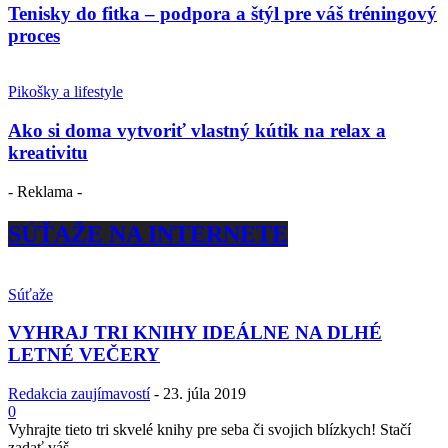
Tenisky do fitka – podpora a štýl pre váš tréningový
proces
Pikošky a lifestyle
Ako si doma vytvoriť vlastný kútik na relax a
kreativitu
- Reklama -
SÚŤAŽE NA INTERNETE
Súťaže
VYHRAJ TRI KNIHY IDEÁLNE NA DLHÉ
LETNÉ VEČERY
Redakcia zaujímavostí
-
23. júla 2019
0
Vyhrajte tieto tri skvelé knihy pre seba či svojich blízkych! Stačí
zadať váš...