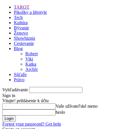
TAROT
Pikošky a lifestyle
Tech
Kultúra
Bývanie
Ženovo
Showbiznis
Cestovanie
Blog
Robert
Viki
Katka
Archív
Súťaže
Právo
Vyhľadávanie
Sign in
Vitajte! prihlásenie k účtu
Vaše užívateľské meno
heslo
Forgot your password? Get help