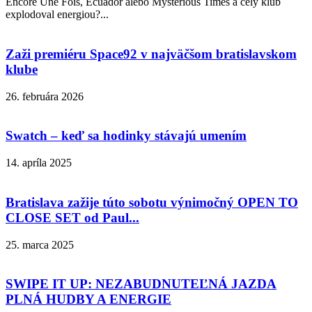
Encore Une Fois, Ecuador alebo Mysterious Times a celý klub
explodoval energiou?...
Zaži premiéru Space92 v najväčšom bratislavskom
klube
26. februára 2026
Swatch – keď sa hodinky stávajú umením
14. apríla 2025
Bratislava zažije túto sobotu výnimočný OPEN TO
CLOSE SET od Paul...
25. marca 2025
SWIPE IT UP: NEZABUDNUTEĽNÁ JAZDA
PLNÁ HUDBY A ENERGIE