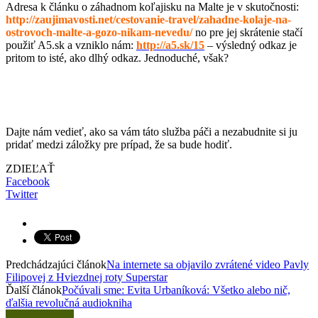
Adresa k článku o záhadnom koľajisku na Malte je v skutočnosti:
http://zaujimavosti.net/cestovanie-travel/zahadne-kolaje-na-
ostrovoch-malte-a-gozo-nikam-nevedu/
no pre jej skrátenie stačí
použiť A5.sk a vzniklo nám:
http://a5.sk/15
– výsledný odkaz je
pritom to isté, ako dlhý odkaz. Jednoduché, však?
Dajte nám vedieť, ako sa vám táto služba páči a nezabudnite si ju
pridať medzi záložky pre prípad, že sa bude hodiť.
ZDIEĽAŤ
Facebook
Twitter
Predchádzajúci článok
Na internete sa objavilo zvrátené video Pavly
Filipovej z Hviezdnej roty Superstar
Ďalší článok
Počúvali sme: Evita Urbaníková: Všetko alebo nič,
ďalšia revolučná audiokniha