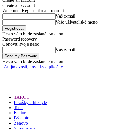
Create an account
Create an account
Welcome! Register for an account
Váš e-mail
Vaše užívateľské meno
Heslo vám bude zaslané e-mailom
Password recovery
Obnoviť svoje heslo
Váš e-mail
Heslo vám bude zaslané e-mailom
Zaujímavosti, novinky a pikošky
TAROT
Pikošky a lifestyle
Tech
Kultúra
Bývanie
Ženovo
Showbiznis