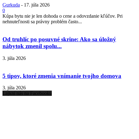
Gurkuda
-
17. júla 2026
0
Kúpa bytu nie je len dohoda o cene a odovzdanie kľúčov. Pri
nehnuteľnosti sa právny problém často...
Od truhlíc po posuvné skrine: Ako sa úložný
nábytok zmenil spolu...
3. júla 2026
5 tipov, ktoré zmenia vnímanie tvojho domova
3. júla 2026
Lajkni nás na Facebooku