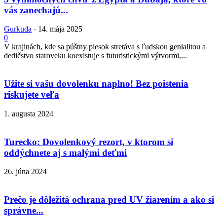
vás zanechajú...
Gurkuda
-
14. mája 2025
0
V krajinách, kde sa púštny piesok stretáva s ľudskou genialitou a
dedičstvo staroveku koexistuje s futuristickými výtvormi,...
Užite si vašu dovolenku naplno! Bez poistenia
riskujete veľa
1. augusta 2024
Turecko: Dovolenkový rezort, v ktorom si
oddýchnete aj s malými deťmi
26. júna 2024
Prečo je dôležitá ochrana pred UV žiarením a ako si
správne...