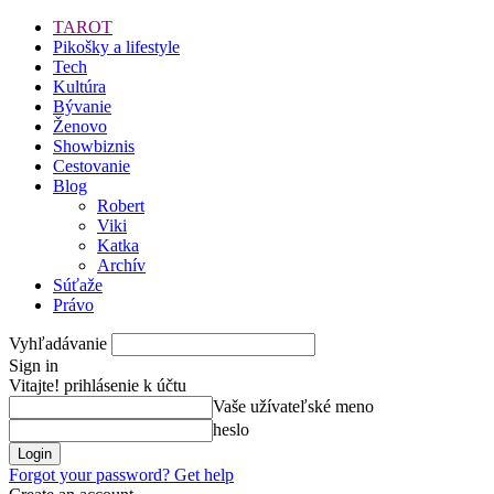
TAROT
Pikošky a lifestyle
Tech
Kultúra
Bývanie
Ženovo
Showbiznis
Cestovanie
Blog
Robert
Viki
Katka
Archív
Súťaže
Právo
Vyhľadávanie
Sign in
Vitajte! prihlásenie k účtu
Vaše užívateľské meno
heslo
Forgot your password? Get help