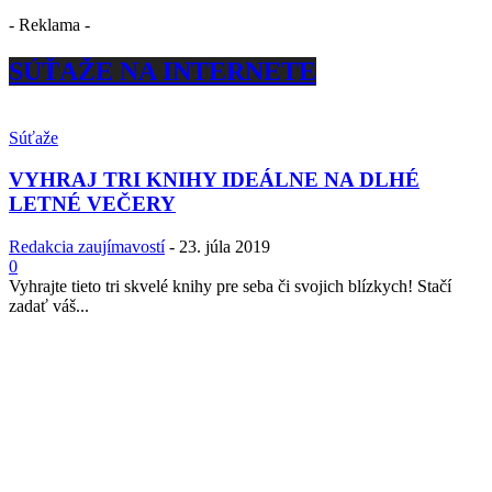
- Reklama -
SÚŤAŽE NA INTERNETE
Súťaže
VYHRAJ TRI KNIHY IDEÁLNE NA DLHÉ
LETNÉ VEČERY
Redakcia zaujímavostí
-
23. júla 2019
0
Vyhrajte tieto tri skvelé knihy pre seba či svojich blízkych! Stačí
zadať váš...