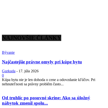
NAJNOVŠIE ČLÁNKY
Bývanie
Najčastejšie právne omyly pri kúpe bytu
Gurkuda
-
17. júla 2026
0
Kúpa bytu nie je len dohoda o cene a odovzdanie kľúčov. Pri
nehnuteľnosti sa právny problém často...
Od truhlíc po posuvné skrine: Ako sa úložný
nábytok zmenil spolu...