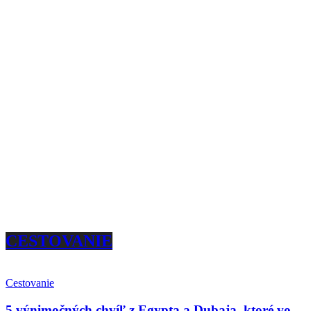
CESTOVANIE
Cestovanie
5 výnimočných chvíľ z Egypta a Dubaja, ktoré vo