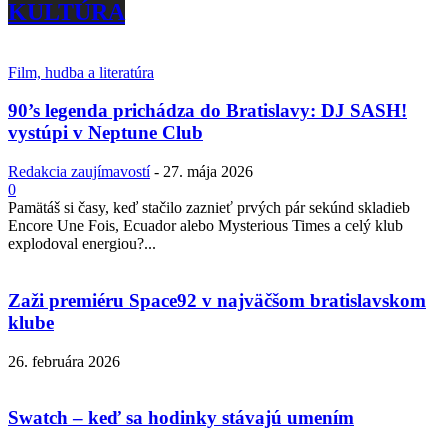
KULTÚRA
Film, hudba a literatúra
90’s legenda prichádza do Bratislavy: DJ SASH!
vystúpi v Neptune Club
Redakcia zaujímavostí
-
27. mája 2026
0
Pamätáš si časy, keď stačilo zaznieť prvých pár sekúnd skladieb
Encore Une Fois, Ecuador alebo Mysterious Times a celý klub
explodoval energiou?...
Zaži premiéru Space92 v najväčšom bratislavskom
klube
26. februára 2026
Swatch – keď sa hodinky stávajú umením