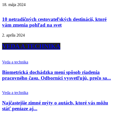
18. mája 2024
10 netradičných cestovateľských destinácií, ktoré
vám zmenia pohľad na svet
2. apríla 2024
VEDA A TECHNIKA
Veda a technika
Biometrická dochádzka mení spôsob riadenia
pracovného času. Odborníci vysvetľujú, prečo sa...
Veda a technika
Najčastejšie zimné mýty o autách, ktoré vás môžu
stáť peniaze aj...