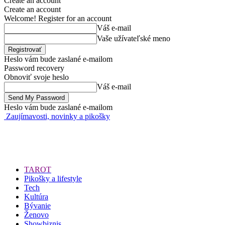
Create an account
Create an account
Welcome! Register for an account
Váš e-mail
Vaše užívateľské meno
Heslo vám bude zaslané e-mailom
Password recovery
Obnoviť svoje heslo
Váš e-mail
Heslo vám bude zaslané e-mailom
Zaujímavosti, novinky a pikošky
TAROT
Pikošky a lifestyle
Tech
Kultúra
Bývanie
Ženovo
Showbiznis