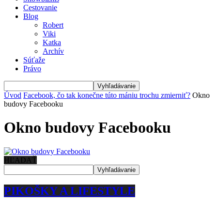
Cestovanie
Blog
Robert
Viki
Katka
Archív
Súťaže
Právo
Úvod
Facebook, čo tak konečne túto mániu trochu zmierniť?
Okno
budovy Facebooku
Okno budovy Facebooku
HĽADAŤ
PIKOŠKY A LIFESTYLE