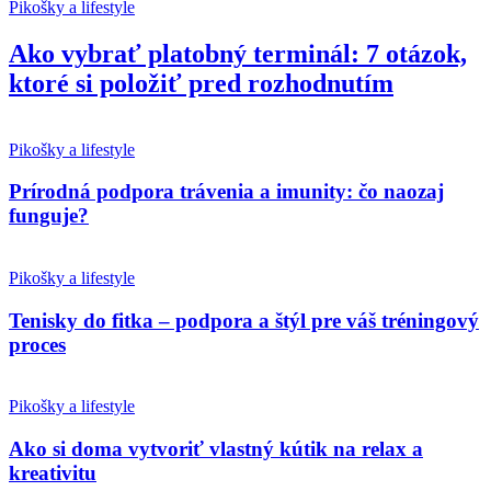
Pikošky a lifestyle
Ako vybrať platobný terminál: 7 otázok,
ktoré si položiť pred rozhodnutím
Pikošky a lifestyle
Prírodná podpora trávenia a imunity: čo naozaj
funguje?
Pikošky a lifestyle
Tenisky do fitka – podpora a štýl pre váš tréningový
proces
Pikošky a lifestyle
Ako si doma vytvoriť vlastný kútik na relax a
kreativitu