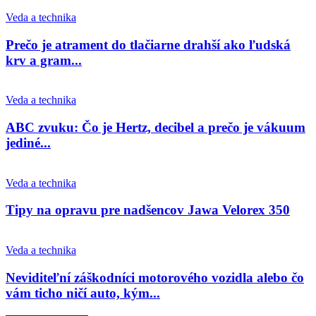
Veda a technika
Prečo je atrament do tlačiarne drahší ako ľudská
krv a gram...
Veda a technika
ABC zvuku: Čo je Hertz, decibel a prečo je vákuum
jediné...
Veda a technika
Tipy na opravu pre nadšencov Jawa Velorex 350
Veda a technika
Neviditeľní záškodníci motorového vozidla alebo čo
vám ticho ničí auto, kým...