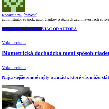
Redakcia zaujímavostí
administrátor stránok, autor článkov o rôznych zaujímavostiach zo svet
SÚVISIACE ČLÁNKY
VIAC OD AUTORA
Veda a technika
Biometrická dochádzka mení spôsob riaden
Veda a technika
Najčastejšie zimné mýty o autách, ktoré vás môžu stá