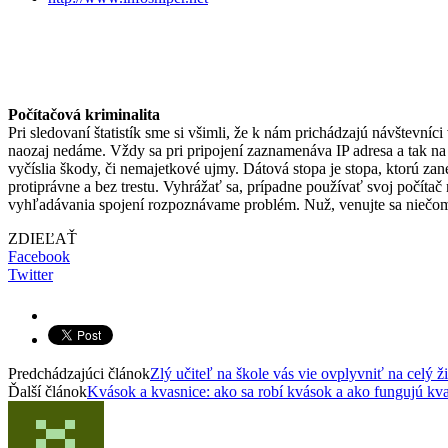
Počítačová kriminalita
Pri sledovaní štatistík sme si všimli, že k nám prichádzajú návštevní
naozaj nedáme. Vždy sa pri pripojení zaznamenáva IP adresa a tak na p
vyčíslia škody, či nemajetkové ujmy. Dátová stopa je stopa, ktorú za
protiprávne a bez trestu. Vyhrážať sa, prípadne používať svoj počít
vyhľadávania spojení rozpoznávame problém. Nuž, venujte sa niečo
ZDIEĽAŤ
Facebook
Twitter
Predchádzajúci článok
Zlý učiteľ na škole vás vie ovplyvniť na celý ži
Ďalší článok
Kvások a kvasnice: ako sa robí kvások a ako fungujú kv