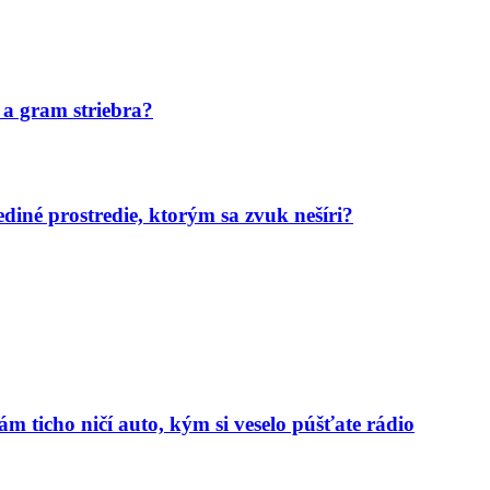
 a gram striebra?
diné prostredie, ktorým sa zvuk nešíri?
m ticho ničí auto, kým si veselo púšťate rádio