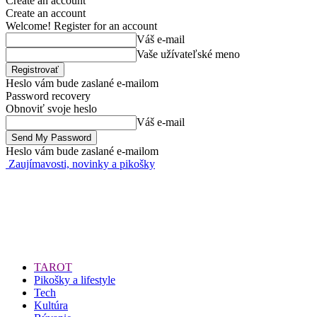
Create an account
Create an account
Welcome! Register for an account
Váš e-mail
Vaše užívateľské meno
Heslo vám bude zaslané e-mailom
Password recovery
Obnoviť svoje heslo
Váš e-mail
Heslo vám bude zaslané e-mailom
Zaujímavosti, novinky a pikošky
TAROT
Pikošky a lifestyle
Tech
Kultúra