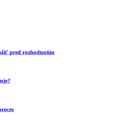
ložiť pred rozhodnutím
guje?
proces