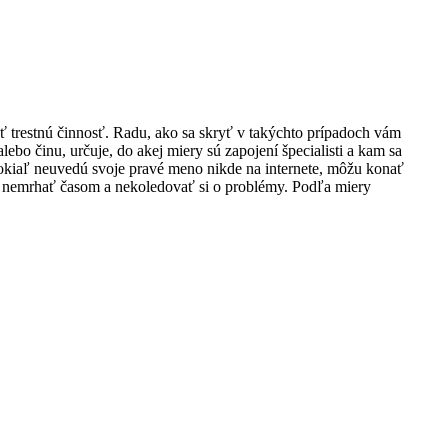
ryť trestnú činnosť. Radu, ako sa skryť v takýchto prípadoch vám
ebo činu, určuje, do akej miery sú zapojení špecialisti a kam sa
 pokiaľ neuvedú svoje pravé meno nikde na internete, môžu konať
šej nemrhať časom a nekoledovať si o problémy. Podľa miery