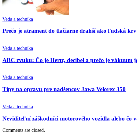
Veda a technika
Prečo je atrament do tlačiarne drahší ako ľudská krv
Veda a technika
ABC zvuku: Čo je Hertz, decibel a prečo je vákuum je
Veda a technika
Tipy na opravu pre nadšencov Jawa Velorex 350
Veda a technika
Neviditeľní záškodníci motorového vozidla alebo čo vá
Comments are closed.