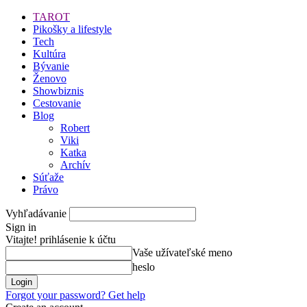
TAROT
Pikošky a lifestyle
Tech
Kultúra
Bývanie
Ženovo
Showbiznis
Cestovanie
Blog
Robert
Viki
Katka
Archív
Súťaže
Právo
Vyhľadávanie
Sign in
Vitajte! prihlásenie k účtu
Vaše užívateľské meno
heslo
Forgot your password? Get help