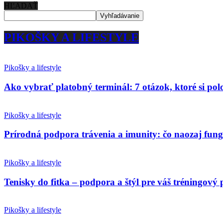
HĽADAŤ
PIKOŠKY A LIFESTYLE
Pikošky a lifestyle
Ako vybrať platobný terminál: 7 otázok, ktoré si po
Pikošky a lifestyle
Prírodná podpora trávenia a imunity: čo naozaj fun
Pikošky a lifestyle
Tenisky do fitka – podpora a štýl pre váš tréningový 
Pikošky a lifestyle