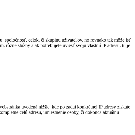
vu, spoločnosť, celok, či skupinu užívateľov, no rovnako tak môže ísť
, rôzne služby a ak potrebujete uviesť svoju vlastnú IP adresu, tu je
webstránka uvedená nižšie, kde po zadaí konkrétnej IP adresy získate
 kompletne celú adresu, umiestnenie osoby, či dokonca aktuálnu