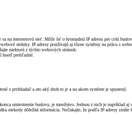
ce sa na internetovú sieť. Môže ísť o hromadnú IP adresu pre celú budo
e webové stránky. IP adresy používajú aj rôzne systémy na prácu s webom
šajte niektorú z týchto webových stránok:
sú hneď prehľadné.
ené z prehliadač a ato aký druh to je a na akom systéme je spustený.
okonca umiestnenie budovy, je množstvo. Jednou z nich je napríklad aj 
ku niekedy dôležitá informácia. Nečakajte, že podľa IP adresy zistíte