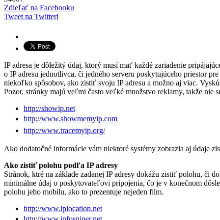
Zdieľať na Facebooku
Tweet na Twitteri
IP adresa je dôležitý údaj, ktorý musí mať každé zariadenie pripájajú
o IP adresu jednotlivca, či jedného serveru poskytujúceho priestor pr
niekoľko spôsobov, ako zistiť svoju IP adresu a možno aj viac. Vyskú
Pozor, stránky majú veľmi často veľké množstvo reklamy, takže nie 
http://showip.net
http://www.showmemyip.com
http://www.tracemyip.org/
Ako dodatočné informácie vám niektoré systémy zobrazia aj údaje zist
Ako zistiť polohu podľa IP adresy
Stránok, ktré na základe zadanej IP adresy dokážu zistiť polohu, či d
minimálne údaj o poskytovateľovi pripojenia, čo je v konečnom dôsled
polohu jeho mobilu, ako to prezentuje nejeden film.
http://www.iplocation.net
http://www.infosniper.net