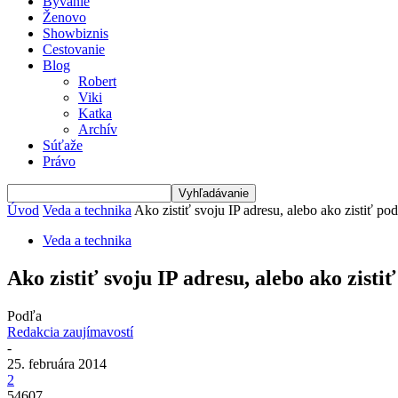
Bývanie
Ženovo
Showbiznis
Cestovanie
Blog
Robert
Viki
Katka
Archív
Súťaže
Právo
Úvod
Veda a technika
Ako zistiť svoju IP adresu, alebo ako zistiť po
Veda a technika
Ako zistiť svoju IP adresu, alebo ako zisti
Podľa
Redakcia zaujímavostí
-
25. februára 2014
2
54607