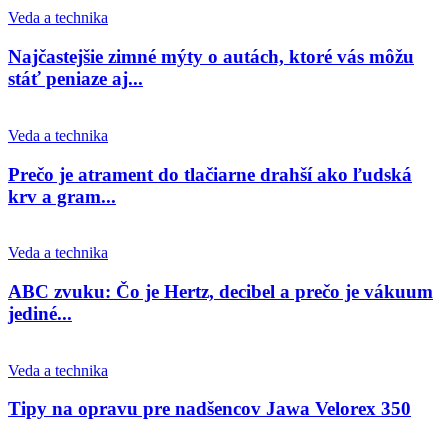
Veda a technika
Najčastejšie zimné mýty o autách, ktoré vás môžu
stáť peniaze aj...
Veda a technika
Prečo je atrament do tlačiarne drahší ako ľudská
krv a gram...
Veda a technika
ABC zvuku: Čo je Hertz, decibel a prečo je vákuum
jediné...
Veda a technika
Tipy na opravu pre nadšencov Jawa Velorex 350