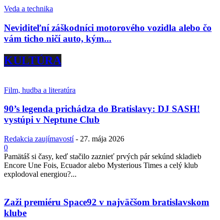
Veda a technika
Neviditeľní záškodníci motorového vozidla alebo čo
vám ticho ničí auto, kým...
KULTÚRA
Film, hudba a literatúra
90’s legenda prichádza do Bratislavy: DJ SASH!
vystúpi v Neptune Club
Redakcia zaujímavostí
-
27. mája 2026
0
Pamätáš si časy, keď stačilo zaznieť prvých pár sekúnd skladieb
Encore Une Fois, Ecuador alebo Mysterious Times a celý klub
explodoval energiou?...
Zaži premiéru Space92 v najväčšom bratislavskom
klube