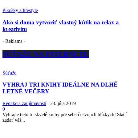
Pikošky a lifestyle
Ako si doma vytvoriť vlastný kútik na relax a
kreativitu
- Reklama -
SÚŤAŽE NA INTERNETE
Súťaže
VYHRAJ TRI KNIHY IDEÁLNE NA DLHÉ
LETNÉ VEČERY
Redakcia zaujímavostí
-
23. júla 2019
0
Vyhrajte tieto tri skvelé knihy pre seba či svojich blízkych! Stačí
zadať váš...