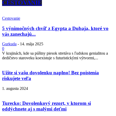
CESTOVANIE
Cestovanie
5 výnimočných chvíľ z Egypta a Dubaja, ktoré vo
vás zanechajú...
Gurkuda
-
14. mája 2025
0
V krajinách, kde sa púštny piesok stretáva s ľudskou genialitou a
dedičstvo staroveku koexistuje s futuristickými výtvormi,...
Užite si vašu dovolenku naplno! Bez poistenia
riskujete veľa
1. augusta 2024
Turecko: Dovolenkový rezort, v ktorom si
oddýchnete aj s malými deťmi