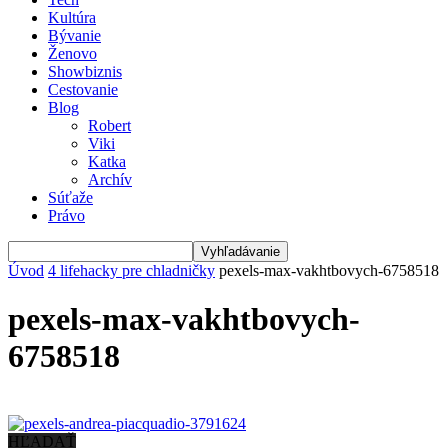
Kultúra
Bývanie
Ženovo
Showbiznis
Cestovanie
Blog
Robert
Viki
Katka
Archív
Súťaže
Právo
Úvod
4 lifehacky pre chladničky
pexels-max-vakhtbovych-6758518
pexels-max-vakhtbovych-
6758518
HĽADAŤ