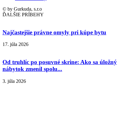
© by Gurkuda, s.r.o
ĎALŠIE PRÍBEHY
Najčastejšie právne omyly pri kúpe bytu
17. júla 2026
Od truhlíc po posuvné skrine: Ako sa úložný
nábytok zmenil spolu...
3. júla 2026