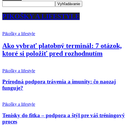
PIKOŠKY A LIFESTYLE
Pikošky a lifestyle
Ako vybrať platobný terminál: 7 otázok,
ktoré si položiť pred rozhodnutím
Pikošky a lifestyle
Prírodná podpora trávenia a imunity: čo naozaj
funguje?
Pikošky a lifestyle
Tenisky do fitka – podpora a štýl pre váš tréningový
proces