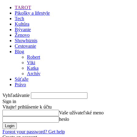
TAROT
Pikošky a lifestyle
Tech
Kultúra
Bývanie
Ženovo
Showbiznis
Cestovanie
Blog
Robert
Viki
Katka
Archív
Súťaže
Právo
Vyhľadávanie
Sign in
Vitajte! prihlásenie k účtu
Vaše užívateľské meno
heslo
Forgot your password? Get help