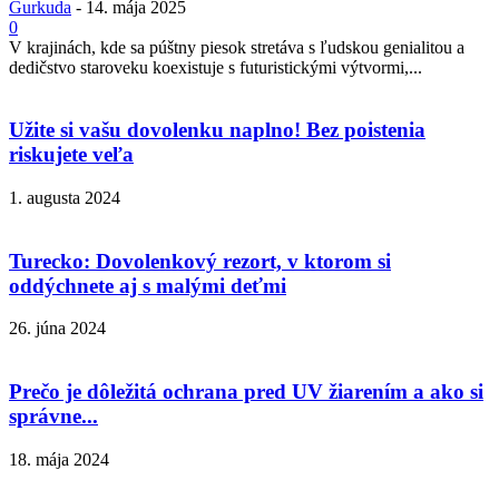
Gurkuda
-
14. mája 2025
0
V krajinách, kde sa púštny piesok stretáva s ľudskou genialitou a
dedičstvo staroveku koexistuje s futuristickými výtvormi,...
Užite si vašu dovolenku naplno! Bez poistenia
riskujete veľa
1. augusta 2024
Turecko: Dovolenkový rezort, v ktorom si
oddýchnete aj s malými deťmi
26. júna 2024
Prečo je dôležitá ochrana pred UV žiarením a ako si
správne...
18. mája 2024