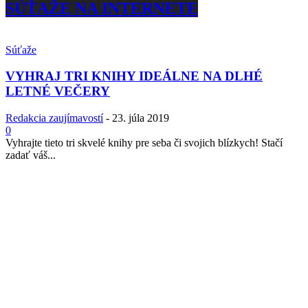
SÚŤAŽE NA INTERNETE
Súťaže
VYHRAJ TRI KNIHY IDEÁLNE NA DLHÉ
LETNÉ VEČERY
Redakcia zaujímavostí
-
23. júla 2019
0
Vyhrajte tieto tri skvelé knihy pre seba či svojich blízkych! Stačí
zadať váš...