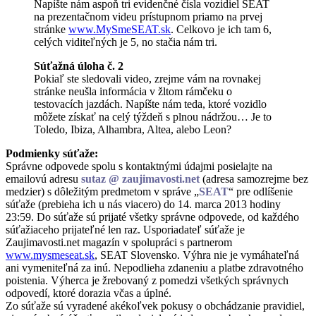
Napíšte nám aspoň tri evidenčné čísla vozidiel SEAT
na prezentačnom videu prístupnom priamo na prvej
stránke
www.MySmeSEAT.sk
. Celkovo je ich tam 6,
celých viditeľných je 5, no stačia nám tri.
Súťažná úloha č. 2
Pokiaľ ste sledovali video, zrejme vám na rovnakej
stránke neušla informácia v žltom rámčeku o
testovacích jazdách. Napíšte nám teda, ktoré vozidlo
môžete získať na celý týždeň s plnou nádržou… Je to
Toledo, Ibiza, Alhambra, Altea, alebo Leon?
Podmienky súťaže:
Správne odpovede spolu s kontaktnými údajmi posielajte na
emailovú adresu
sutaz @ zaujimavosti.net
(adresa samozrejme bez
medzier) s dôležitým predmetom v správe „
SEAT
“ pre odlíšenie
súťaže (prebieha ich u nás viacero) do 14. marca 2013 hodiny
23:59. Do súťaže sú prijaté všetky správne odpovede, od každého
súťažiaceho prijateľné len raz. Usporiadateľ súťaže je
Zaujimavosti.net magazín v spolupráci s partnerom
www.mysmeseat.sk
, SEAT Slovensko. Výhra nie je vymáhateľná
ani vymeniteľná za inú. Nepodlieha zdaneniu a platbe zdravotného
poistenia. Výherca je žrebovaný z pomedzi všetkých správnych
odpovedí, ktoré dorazia včas a úplné.
Zo súťaže sú vyradené akékoľvek pokusy o obchádzanie pravidiel,