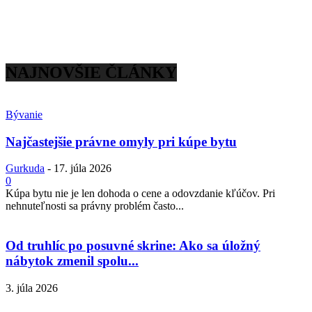
NAJNOVŠIE ČLÁNKY
Bývanie
Najčastejšie právne omyly pri kúpe bytu
Gurkuda
-
17. júla 2026
0
Kúpa bytu nie je len dohoda o cene a odovzdanie kľúčov. Pri
nehnuteľnosti sa právny problém často...
Od truhlíc po posuvné skrine: Ako sa úložný
nábytok zmenil spolu...
3. júla 2026