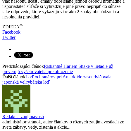
viac násobnú účasť, emaily odosielané jednou osobou hromadne a
usporiadateľ súťaže si vyhradzuje plné právo neprijať do súťaže
také odpovede, ktoré vykazujú viac ako 2 znaky obchádzania a
nesplnenia pravidiel.
ZDIEĽAŤ
Facebook
Twitter
Predchádzajúci článok
Riskantné Harlem Shake v lietadle už
preverujú vyšetrovatelia pre ohrozenie
Ďalší článok
Loď ochranárov pri Antarktíde zasendvičovala
japonská veľrybárska loď
Redakcia zaujímavostí
administrátor stránok, autor článkov o rôznych zaujímavostiach zo
sveta zábavy, vedy, zistenia a akcie...