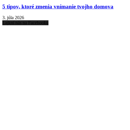
5 tipov, ktoré zmenia vnímanie tvojho domova
3. júla 2026
Lajkni nás na Facebooku