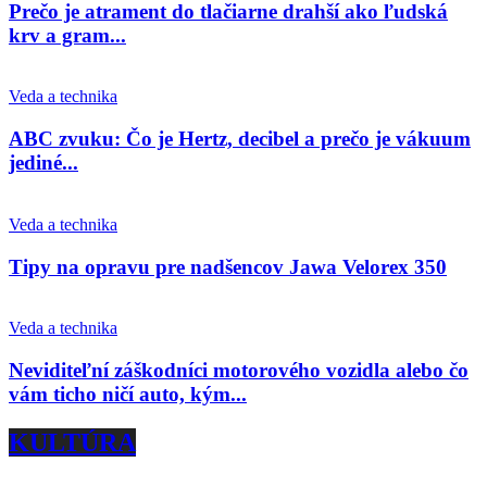
Prečo je atrament do tlačiarne drahší ako ľudská
krv a gram...
Veda a technika
ABC zvuku: Čo je Hertz, decibel a prečo je vákuum
jediné...
Veda a technika
Tipy na opravu pre nadšencov Jawa Velorex 350
Veda a technika
Neviditeľní záškodníci motorového vozidla alebo čo
vám ticho ničí auto, kým...
KULTÚRA