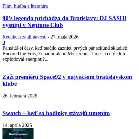
Film, hudba a literatúra
90’s legenda prichádza do Bratislavy: DJ SASH!
vystúpi v Neptune Club
Redakcia zaujímavostí
-
27. mája 2026
0
Pamätáš si časy, keď stačilo zaznieť prvých pár sekúnd skladieb
Encore Une Fois, Ecuador alebo Mysterious Times a celý klub
explodoval energiou?...
Zaži premiéru Space92 v najväčšom bratislavskom
klube
26. februára 2026
Swatch – keď sa hodinky stávajú umením
14. apríla 2025