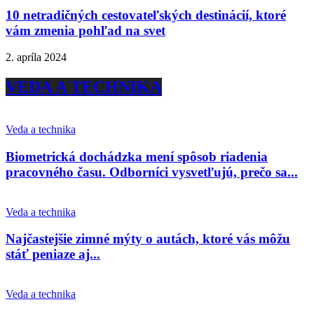
10 netradičných cestovateľských destinácií, ktoré
vám zmenia pohľad na svet
2. apríla 2024
VEDA A TECHNIKA
Veda a technika
Biometrická dochádzka mení spôsob riadenia
pracovného času. Odborníci vysvetľujú, prečo sa...
Veda a technika
Najčastejšie zimné mýty o autách, ktoré vás môžu
stáť peniaze aj...
Veda a technika