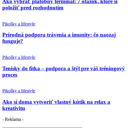
Ako vybrať platobný terminál: 7 otázok, ktoré si
položiť pred rozhodnutím
Pikošky a lifestyle
Prírodná podpora trávenia a imunity: čo naozaj
funguje?
Pikošky a lifestyle
Tenisky do fitka – podpora a štýl pre váš tréningový
proces
Pikošky a lifestyle
Ako si doma vytvoriť vlastný kútik na relax a
kreativitu
- Reklama -