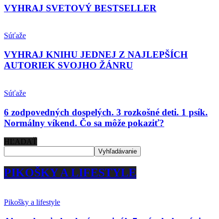
VYHRAJ SVETOVÝ BESTSELLER
Súťaže
VYHRAJ KNIHU JEDNEJ Z NAJLEPŠÍCH
AUTORIEK SVOJHO ŽÁNRU
Súťaže
6 zodpovedných dospelých. 3 rozkošné deti. 1 psík.
Normálny víkend. Čo sa môže pokaziť?
HĽADAŤ
PIKOŠKY A LIFESTYLE
Pikošky a lifestyle