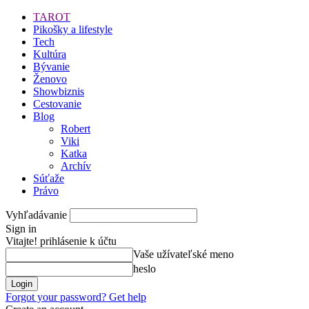
TAROT
Pikošky a lifestyle
Tech
Kultúra
Bývanie
Ženovo
Showbiznis
Cestovanie
Blog
Robert
Viki
Katka
Archív
Súťaže
Právo
Vyhľadávanie
Sign in
Vitajte! prihlásenie k účtu
Vaše užívateľské meno
heslo
Forgot your password? Get help