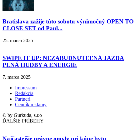
Bratislava zažije túto sobotu výnimočný OPEN TO
CLOSE SET od Paul...
25. marca 2025
SWIPE IT UP: NEZABUDNUTEĽNÁ JAZDA
PLNÁ HUDBY A ENERGIE
7. marca 2025
Impressum
Redakcia
Partneri
Cenník reklamy
© by Gurkuda, s.r.o
ĎALŠIE PRÍBEHY
Najčastejšie právne omyly pri kúpe bytu