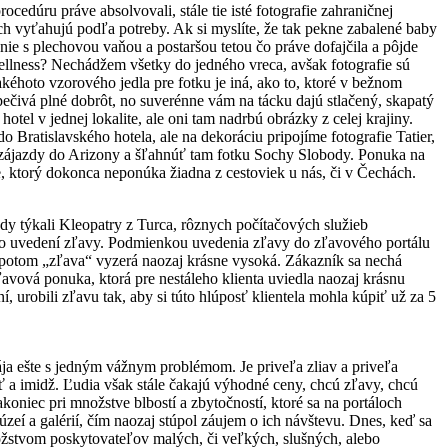
ocedúru práve absolvovali, stále tie isté fotografie zahraničnej
ch vyťahujú podľa potreby. Ak si myslíte, že tak pekne zabalené baby
nie s plechovou vaňou a postaršou tetou čo práve dofajčila a pôjde
 wellness? Nechádžem všetky do jedného vreca, avšak fotografie sú
takéhoto vzorového jedla pre fotku je iná, ako to, ktoré v bežnom
pečivá plné dobrôt, no suverénne vám na tácku dajú stlačený, skapatý
l v jednej lokalite, ale oni tam nadrbú obrázky z celej krajiny.
 Bratislavského hotela, ale na dekoráciu pripojíme fotografie Tatier,
 zájazdy do Arizony a šľahnúť tam fotku Sochy Slobody. Ponuka na
e, ktorý dokonca neponúka žiadna z cestoviek u nás, či v Čechách.
dy týkali Kleopatry z Turca, rôznych počítačových služieb
 po uvedení zľavy. Podmienkou uvedenia zľavy do zľavového portálu
 a potom „zľava“ vyzerá naozaj krásne vysoká. Zákazník sa nechá
zľavová ponuka, ktorá pre nestáleho klienta uviedla naozaj krásnu
í, urobili zľavu tak, aby si túto hlúposť klientela mohla kúpiť už za 5
ja ešte s jedným vážnym problémom. Je priveľa zliav a priveľa
ť a imidž. Ľudia však stále čakajú výhodné ceny, chcú zľavy, chcú
koniec pri množstve blbostí a zbytočností, ktoré sa na portáloch
zeí a galérií, čím naozaj stúpol záujem o ich návštevu. Dnes, keď sa
ožstvom poskytovateľov malých, či veľkých, slušných, alebo