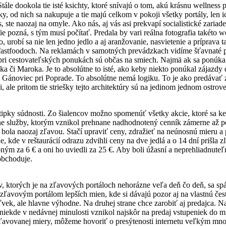
le dookola tie isté ksichty, ktoré snívajú o tom, akú krásnu wellness pr
, od nich sa nakupuje a tie majú celkom v pokoji všetky portály, len i
te naozaj na omyle. Ako nás, aj vás asi prekvapí socialistické zariade
fie pozná, s tým musí počítať. Predala by vari reálna fotografia takéto
, urobí sa nie len jedno jedlo a aj aranžovanie, nasvietenie a príprava 
ch fastfoodoch. Na reklamách v samotných prevádzkach vidíme šťavnaté 
 cestovateľských ponukách sú občas na smiech. Najmä ak sa ponúka hote
 či Maroka. Je to absolútne to isté, ako keby niekto ponúkal zájazdy do
 Gánoviec pri Poprade. To absolútne nemá logiku. To je ako predávať
le pritom tie striešky tejto architektúry sú na jedinom jednom ostrov
tipky súdnosti. Zo šialencov možno spomenúť všetky akcie, ktoré sa ke
álne služby, ktorým vznikol prehnane nadhodnotený cenník zámerne až
va bola naozaj zľavou. Stačí upraviť ceny, zdražieť na neúnosnú mieru
, kde v reštaurácií odrazu zdvihli ceny na dve jedlá a o 14 dní prišla 
pným za 6 € a oni ho uviedli za 25 €. Aby boli úžasní a neprehliadnuteľn
 obchoduje.
, ktorých je na zľavových portáloch nehorázne veľa deň čo deň, sa spá
ľavovým portálom lepších mien, kde si dávajú pozor aj na vlastnú čes
ľvek, ale hlavne výhodne. Na druhej strane chce zarobiť aj predajca. Na
niekde v nedávnej minulosti vznikol najskôr na predaj vstupeniek do mú
zľavovanej miery, môžeme hovoriť o presýtenosti internetu veľkým mn