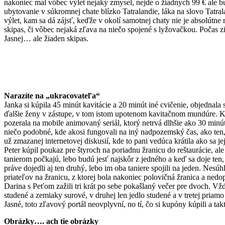
nakoniec mal vôbec výlet nejaký zmysel, nejde o žiadnych 99 € ale b
ubytovanie v súkromnej chate blízko Tatralandie, láka na slovo Tatrala
výlet, kam sa dá zájsť, keďže v okolí samotnej chaty nie je absolútne 
skipas, či vôbec nejaká zľava na niečo spojené s lyžovačkou. Počas z
Jasnej… ale žiaden skipas.
Narazíte na „ukracovateľa“
Janka si kúpila 45 minút kavitácie a 20 minút iné cvičenie, objednala 
ďalšie ženy v zástupe, v tom istom upotenom kavitačnom mundúre. K ďa
pozerala na mobile animovaný seriál, ktorý netrvá dlhšie ako 30 minút,
niečo podobné, kde akosi fungovali na iný nadpozemský čas, ako ten
už zmazanej internetovej diskusií, kde to pani vedúca krátila ako sa 
Peter kúpil poukaz pre štyroch na poriadnu žranicu do reštaurácie, al
tanierom počkajú, lebo budú jesť najskôr z jedného a keď sa doje ten
práve dojedli aj ten druhý, lebo im oba taniere spojili na jeden. Nes
priateľov na žranicu, z ktorej bola nakoniec polovičná žranica a nedo
Darina s Peťom zažili tri krát po sebe pokašlaný večer pre dvoch. Vždy 
studené a zemiaky surové, v druhej len jedlo studené a v tretej priam
Jasné, toto zľavový portál neovplyvní, no tí, čo si kupóny kúpili a tak
Obrázky…. ach tie obrázky