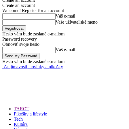
Create an account
Create an account
Welcome! Register for an account
Váš e-mail
Vaše užívateľské meno
Heslo vám bude zaslané e-mailom
Password recovery
Obnoviť svoje heslo
Váš e-mail
Heslo vám bude zaslané e-mailom
Zaujímavosti, novinky a pikošky
TAROT
Pikošky a lifestyle
Tech
Kultúra