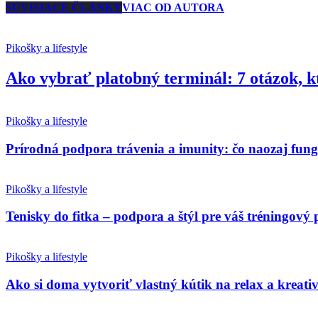
SÚVISIACE ČLÁNKY
VIAC OD AUTORA
Pikošky a lifestyle
Ako vybrať platobný terminál: 7 otázok, k
Pikošky a lifestyle
Prírodná podpora trávenia a imunity: čo naozaj fun
Pikošky a lifestyle
Tenisky do fitka – podpora a štýl pre váš tréningový 
Pikošky a lifestyle
Ako si doma vytvoriť vlastný kútik na relax a kreativ