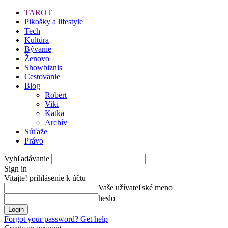
TAROT
Pikošky a lifestyle
Tech
Kultúra
Bývanie
Ženovo
Showbiznis
Cestovanie
Blog
Robert
Viki
Katka
Archív
Súťaže
Právo
Vyhľadávanie
Sign in
Vitajte! prihlásenie k účtu
Vaše užívateľské meno
heslo
Forgot your password? Get help