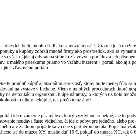
m a dnes ich berie mnoho ľudí ako samozrejmosť. Už to nie je tá možn
é ponuky a kupóny zobrali mnohé firmy ako prostriedok, ako sa vymani
 sa však nájde aj odvrátená stránka zľavových portálov a ich pôsobenia
iav, z malého prieskumu priamo vo vzťahu inzerent + portál, ako aj z
ajiteľ zľavového portálu.
edy prinútiť kúpiť aj absolútnu sprostosť, ktorej bude menej ľúto sa 
edovaní na výstave v Inchebe. Viem o mnohých procedúrach, ktoré nespl
robky na detoxikáciu organizmu, hlúpe náramky, o ktorých už bolo mno
kolností to nikdy nekúpite, tak prečo teraz áno?
táli ide o zámerne písaný text, ktorý vyzdvihne to pekné, ale to pods
tovanie neudáva často viditeľne, či ide o pobyt pre jedného, alebo pre
 jedného a v žiadnom prípade sa v cene s partnerom neráta. Popis má však
hcete ísť do múzea XY, musíte dať 15 €, pokiaľ do múzea XC, tak 8 € a