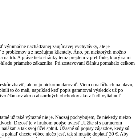
osť výnimočne nachádzanej zaujímavej vychytávky, ale je
ť z problémov a z nezáujmu klientely. Áno, pri niektorých možno
 na trh. A práve tieto stránky teraz prejdem v prehľade, ktorý sa mi
 pohľadu priameho zákazníka. Pri zostavovaní článku pomáhalo celkom
neskôr zbaviť, alebo ju niekomu darovať. Viem o natáčkach na hlavu,
nili to čo mali, napríklad keď popis garantoval výsledok už po
žstvo článkov ako o absurdných obchodov ako z ľudí vytiahnuť
tatné už také výrazné nie je. Naozaj pochybujem, že niekedy niekto
 dvoch. Drzosť je v hrubom popise uviesť „Užite si s partnerom
 nalákať a tak svoj účel splnil. Úžasné sú popisy zájazdov, kedy sú
 pokiaľ chcete vôbec niečo jesť, tak si musíte doplatiť 30 €. Aby