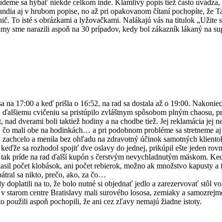
udeme sa hýbať niekde celkom inde. Klamlivý popis tiež často uvádza,
ndia aj v hrubom popise, no až pri opakovanom čítaní pochopíte, že Tatr
nič. To isté s obrázkami a lyžovačkami. Nalákajú vás na titulok „Užite 
imy sme narazili aspoň na 30 prípadov, kedy bol zákazník lákaný na su
sa na 17:00 a keď prišla o 16:52, na rad sa dostala až o 19:00. Nakoniec
lšiemu cvičeniu sa pristúpilo zvláštnym spôsobom plným chaosu, prestáv
 nad dverami boli taktiež hodiny a na chodbe tiež. Jej reklamácia jej n
, čo mali obe na hodinkách… a pri podobnom probléme sa stretneme aj 
jej zachcelo a menila bez ohľadu na zdravotný účinok samotných kliento
e keďže sa rozhodol spojiť dve oslavy do jednej, prikúpil ešte jeden ro
, tak príde na rad ďalší kupón s čerstvým nevychladnutým mäskom. Keď u
úhlasil počet klobások, ani počet rebierok, možno ak množstvo kapusty a
pátral sa nikto, prečo, ako, za čo…
doplatili na to, že bolo nutné si objednať jedlo a zarezervovať stôl vop
o v starom centre Bratislavy mali surového lososa, zemiaky a samozrejm
to použili aspoň pochopili, že ani cez zľavy nemajú žiadne istoty.