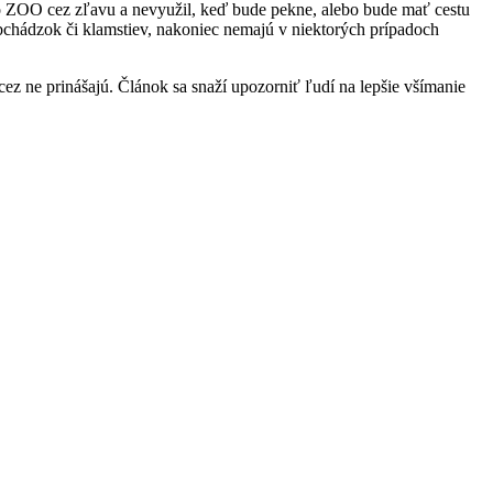
 do ZOO cez zľavu a nevyužil, keď bude pekne, alebo bude mať cestu
obchádzok či klamstiev, nakoniec nemajú v niektorých prípadoch
ez ne prinášajú. Článok sa snaží upozorniť ľudí na lepšie všímanie