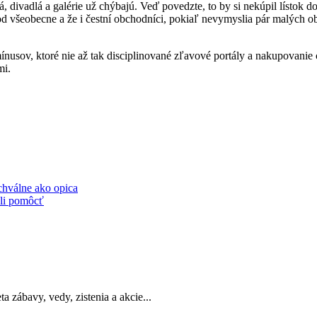
á, divadlá a galérie už chýbajú. Veď povedzte, to by si nekúpil lístok
od všeobecne a že i čestní obchodníci, pokiaľ nevymyslia pár malých 
usov, ktoré nie až tak disciplinované zľavové portály a nakupovanie c
mi.
chválne ako opica
eli pomôcť
a zábavy, vedy, zistenia a akcie...