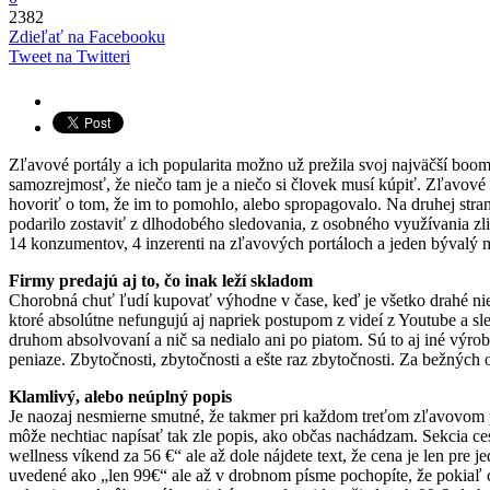
2382
Zdieľať na Facebooku
Tweet na Twitteri
Zľavové portály a ich popularita možno už prežila svoj najväčší boo
samozrejmosť, že niečo tam je a niečo si človek musí kúpiť. Zľavov
hovoriť o tom, že im to pomohlo, alebo spropagovalo. Na druhej strane
podarilo zostaviť z dlhodobého sledovania, z osobného využívania zl
14 konzumentov, 4 inzerenti na zľavových portáloch a jeden bývalý m
Firmy predajú aj to, čo inak leží skladom
Chorobná chuť ľudí kupovať výhodne v čase, keď je všetko drahé niek
ktoré absolútne nefungujú aj napriek postupom z videí z Youtube a sl
druhom absolvovaní a nič sa nedialo ani po piatom. Sú to aj iné vý
peniaze. Zbytočnosti, zbytočnosti a ešte raz zbytočnosti. Za bežných o
Klamlivý, alebo neúplný popis
Je naozaj nesmierne smutné, že takmer pri každom treťom zľavovom por
môže nechtiac napísať tak zle popis, ako občas nachádzam. Sekcia ces
wellness víkend za 56 €“ ale až dole nájdete text, že cena je len pre
uvedené ako „len 99€“ ale až v drobnom písme pochopíte, že pokiaľ c