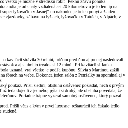
 čo všetko je možné v stredisku robiť. Peknú zľavu ponúka
alandia je od chaty vzdialená asi 20 kilometrov a je to len tip na
si super lyžovačku v Jasnej“ no nakoniec je to len pobyt a žiaden
per zjazdovky, zábavu na lyžiach, lyžovačku v Tatrách, v Alpách, v
 na kavitácii strávila 30 minút, pričom pred ňou aj po nej nasledovali
ok a aj s nimi to trvalo asi 12 minút. Pri kavitácií si Janka
ebola uznaná, vraj všetko je podľa kupónu. Silvia s Martinou zažili
na fórach na webe. Dokonca jeden salón z Petržalky sa spomínal aj v
k.
vnaký poukaz. Prišli siedmi, obsluhu oslávenec požiadal, nech s prvým
ž teda dojedli z jedného, pýtali si druhý, ale obsluha povedala, že
 feferónov. Poriadne trápne vyzeral samotný oslávenec, ktorý pozval
red. Prišli včas a kým v prvej luxusnej reštaurácií ich čakalo jedlo
e studené.