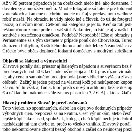
Až v 95 percent prípadoch je na obrázkoch niečo iné, ako dostanete. Stá
dovolenky a množstvo iného. Mnohé fotografie sú fotené pre fotobanky
v uterákoch a kamene na chrbte budete mať aj v predávanom wellness, s
robiť masáž. Na obrázku je vždy niečo iné a človek, čo už tie fotogra
naozaj o niečom inom. Celkom iná kategória je jedlo. Keď sa fotí jedlo
reštauračnom zhone príde na váš stôl. Nakoniec, to isté je aj v naši
sendvič s roztečenou omáčkou. Podobá? Nepodobá! Ešte aj obrázky pri
Permanentne sa s tým stretnete v prípade ponúk do Chorvátska, Turecka
skanzenu Pribylinu, Košického dómu a odliatok lebky Neandertálca z
Grécko býva občas doplnená fotkami domčekov s modrými strieškami, a
Objavili sa šialenci a výmyselníci
Zľavové portály dali priestor aj šialeným nápadom a suverénom bez š
predávaných nad 50 € keď inde bežne stoja aj 10 € plus rôzne virtu
je, aby cena u samotného predajcu bola jasne viditeľne vyššia a zľa
oblbnúť. Zažitý je jeden prípad na vlastnej koži pri nekúpenom kupóne
zľavu. Sú tu však aj ľudia, ktorí prišli s novým artiklom, bežne dostu
€ a náklad bol nakoniec stále za kus plastu len 3,2 €. Aj takto sa žiaľ
Hlavný problém: Slovač je prezľavňovaná
Toto všetko, zo spomínaných, alebo len okrajovo dotknutých prípadov
výhodných cien. Nepozerá sa na kvalitu. Česť výnimkám, alebo česť z
lepšie kúpiť ako sused, spolužiak, kolega, chcú kúpiť nech je to čoko
nachádzajú mi tam chýba to, prečo to všetko vzniklo. Zľavový portál 
toho nekontrolovane zhostil bežný obchod a zašiel do neúnosnej pre