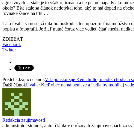
agresívnych… stále je to však o firmách a tie pekné nápady ako múze
okolo? Ešte stále sa článok nedotýkal toho, aký to má dopad na obch
rovnaké šance na trhu…
Táto úvaha sa nesnaží nikoho poškodiť, len upozorniť na množstvo mín
popisu a fotografií. Je žiaľ nutné čoraz viac vedieť čítať medzi riadka
ZDIEĽAŤ
Facebook
Twitter
Predchádzajúci článok
V Japonsku žije Kenichi Ito, mladík chodiaci s
Ďalší článok
Úvaha: Keď obec nemá peniaze a ľudia by mohli aj ved
Redakcia zaujímavostí
administrátor stránok, autor článkov o rôznych zaujímavostiach zo svet