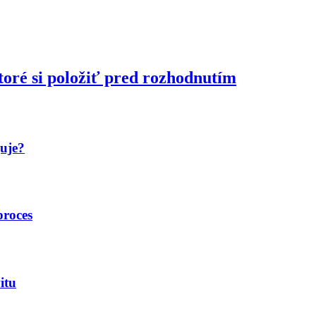
toré si položiť pred rozhodnutím
guje?
proces
itu