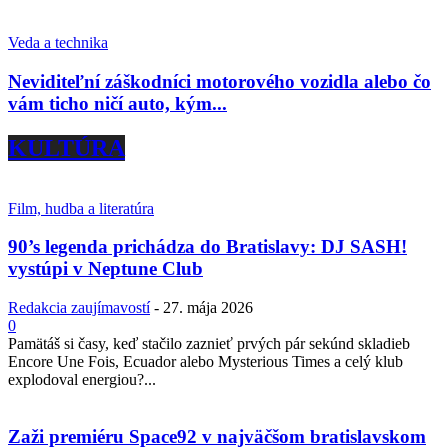
Veda a technika
Neviditeľní záškodníci motorového vozidla alebo čo
vám ticho ničí auto, kým...
KULTÚRA
Film, hudba a literatúra
90’s legenda prichádza do Bratislavy: DJ SASH!
vystúpi v Neptune Club
Redakcia zaujímavostí
-
27. mája 2026
0
Pamätáš si časy, keď stačilo zaznieť prvých pár sekúnd skladieb
Encore Une Fois, Ecuador alebo Mysterious Times a celý klub
explodoval energiou?...
Zaži premiéru Space92 v najväčšom bratislavskom