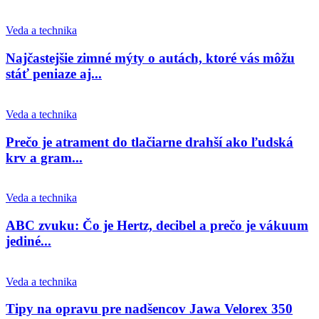
Veda a technika
Najčastejšie zimné mýty o autách, ktoré vás môžu
stáť peniaze aj...
Veda a technika
Prečo je atrament do tlačiarne drahší ako ľudská
krv a gram...
Veda a technika
ABC zvuku: Čo je Hertz, decibel a prečo je vákuum
jediné...
Veda a technika
Tipy na opravu pre nadšencov Jawa Velorex 350