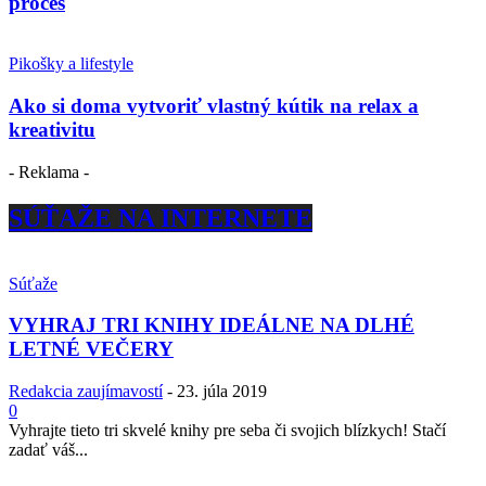
proces
Pikošky a lifestyle
Ako si doma vytvoriť vlastný kútik na relax a
kreativitu
- Reklama -
SÚŤAŽE NA INTERNETE
Súťaže
VYHRAJ TRI KNIHY IDEÁLNE NA DLHÉ
LETNÉ VEČERY
Redakcia zaujímavostí
-
23. júla 2019
0
Vyhrajte tieto tri skvelé knihy pre seba či svojich blízkych! Stačí
zadať váš...