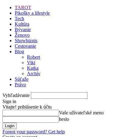
TAROT
Pikošky a lifestyle
Tech
Kultúra
Bývanie
Ženovo
Showbiznis
Cestovanie
Blog
Robert
Viki
Katka
Archív
Súťaže
Právo
Vyhľadávanie
Sign in
Vitajte! prihlásenie k účtu
Vaše užívateľské meno
heslo
Forgot your password? Get help