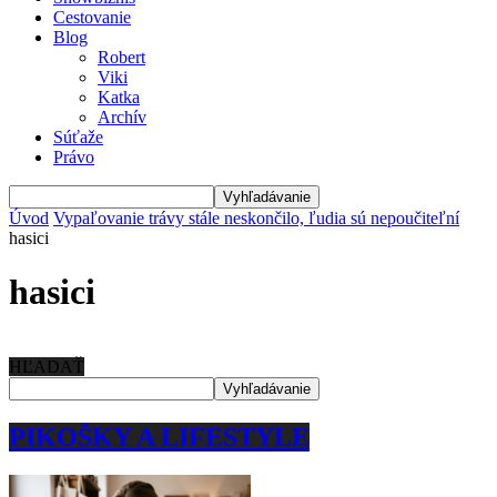
Cestovanie
Blog
Robert
Viki
Katka
Archív
Súťaže
Právo
Úvod
Vypaľovanie trávy stále neskončilo, ľudia sú nepoučiteľní
hasici
hasici
HĽADAŤ
PIKOŠKY A LIFESTYLE