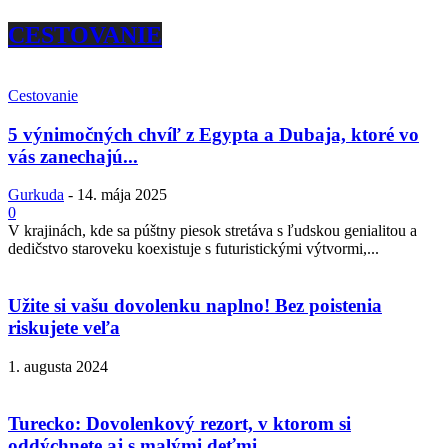
CESTOVANIE
Cestovanie
5 výnimočných chvíľ z Egypta a Dubaja, ktoré vo
vás zanechajú...
Gurkuda
-
14. mája 2025
0
V krajinách, kde sa púštny piesok stretáva s ľudskou genialitou a
dedičstvo staroveku koexistuje s futuristickými výtvormi,...
Užite si vašu dovolenku naplno! Bez poistenia
riskujete veľa
1. augusta 2024
Turecko: Dovolenkový rezort, v ktorom si
oddýchnete aj s malými deťmi