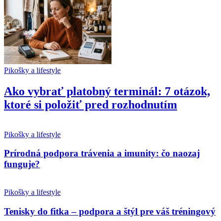
Pikošky a lifestyle
Ako vybrať platobný terminál: 7 otázok,
ktoré si položiť pred rozhodnutím
Pikošky a lifestyle
Prírodná podpora trávenia a imunity: čo naozaj
funguje?
Pikošky a lifestyle
Tenisky do fitka – podpora a štýl pre váš tréningový