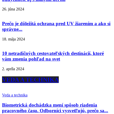
26. júna 2024
Prečo je dôležitá ochrana pred UV žiarením a ako si
správne...
18. mája 2024
10 netradičných cestovateľských destinácií, ktoré
vám zmenia pohľad na svet
2. apríla 2024
VEDA A TECHNIKA
Veda a technika
Biometrická dochádzka mení spôsob riadenia
pracovného času. Odborníci vysvetľujú, prečo sa...