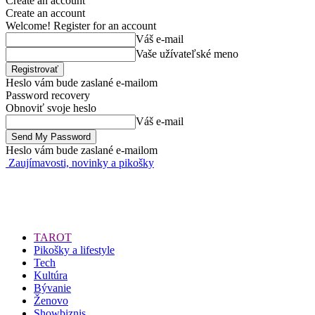
Create an account
Create an account
Welcome! Register for an account
Váš e-mail
Vaše užívateľské meno
Heslo vám bude zaslané e-mailom
Password recovery
Obnoviť svoje heslo
Váš e-mail
Heslo vám bude zaslané e-mailom
Zaujímavosti, novinky a pikošky
TAROT
Pikošky a lifestyle
Tech
Kultúra
Bývanie
Ženovo
Showbiznis