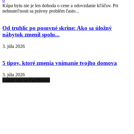
0
Kúpa bytu nie je len dohoda o cene a odovzdanie kľúčov. Pri
nehnuteľnosti sa právny problém často...
Od truhlíc po posuvné skrine: Ako sa úložný
nábytok zmenil spolu...
3. júla 2026
5 tipov, ktoré zmenia vnímanie tvojho domova
3. júla 2026
Lajkni nás na Facebooku