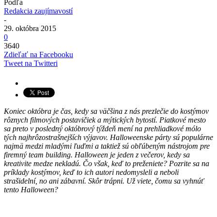
Podľa
Redakcia zaujímavostí
-
29. októbra 2015
0
3640
Zdieľať na Facebooku
Tweet na Twitteri
Koniec októbra je čas, kedy sa väčšina z nás prezlečie do kostýmov
rôznych filmových postavičiek a mýtických bytostí. Piatkové mesto
sa preto v posledný októbrový týždeň mení na prehliadkové mólo
tých najhrôzostrašnejších výjavov. Halloweenske párty sú populárne
najmä medzi mladými ľuďmi a taktiež sú obľúbeným nástrojom pre
firemný team building. Halloween je jeden z večerov, kedy sa
kreativite medze nekladú. Čo však, keď to preženiete? Pozrite sa na
príklady kostýmov, keď to ich autori nedomysleli a neboli
strašidelní, no ani zábavní. Skôr trápni. Už viete, čomu sa vyhnúť
tento Halloween?