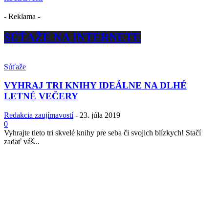
- Reklama -
SÚŤAŽE NA INTERNETE
Súťaže
VYHRAJ TRI KNIHY IDEÁLNE NA DLHÉ
LETNÉ VEČERY
Redakcia zaujímavostí
-
23. júla 2019
0
Vyhrajte tieto tri skvelé knihy pre seba či svojich blízkych! Stačí
zadať váš...