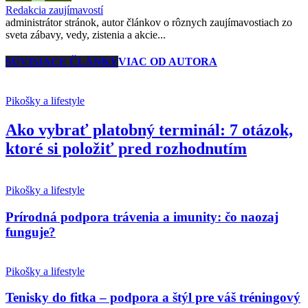
Redakcia zaujímavostí
administrátor stránok, autor článkov o rôznych zaujímavostiach zo
sveta zábavy, vedy, zistenia a akcie...
SÚVISIACE ČLÁNKY
VIAC OD AUTORA
Pikošky a lifestyle
Ako vybrať platobný terminál: 7 otázok,
ktoré si položiť pred rozhodnutím
Pikošky a lifestyle
Prírodná podpora trávenia a imunity: čo naozaj
funguje?
Pikošky a lifestyle
Tenisky do fitka – podpora a štýl pre váš tréningový