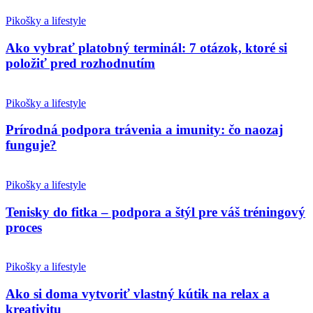
Pikošky a lifestyle
Ako vybrať platobný terminál: 7 otázok, ktoré si
položiť pred rozhodnutím
Pikošky a lifestyle
Prírodná podpora trávenia a imunity: čo naozaj
funguje?
Pikošky a lifestyle
Tenisky do fitka – podpora a štýl pre váš tréningový
proces
Pikošky a lifestyle
Ako si doma vytvoriť vlastný kútik na relax a
kreativitu