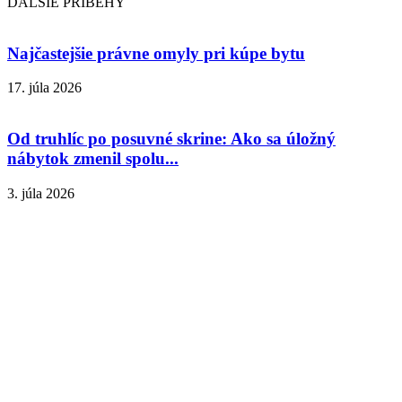
ĎALŠIE PRÍBEHY
Najčastejšie právne omyly pri kúpe bytu
17. júla 2026
Od truhlíc po posuvné skrine: Ako sa úložný
nábytok zmenil spolu...
3. júla 2026