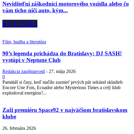
Neviditeľní záškodníci motorového vozidla alebo čo
vám ticho ničí auto, kým...
KULTÚRA
Film, hudba a literatúra
90’s legenda prichádza do Bratislavy: DJ SASH!
vystúpi v Neptune Club
Redakcia zaujímavostí
-
27. mája 2026
0
Pamätáš si časy, keď stačilo zaznieť prvých pár sekúnd skladieb
Encore Une Fois, Ecuador alebo Mysterious Times a celý klub
explodoval energiou?...
Zaži premiéru Space92 v najväčšom bratislavskom
klube
26. februára 2026