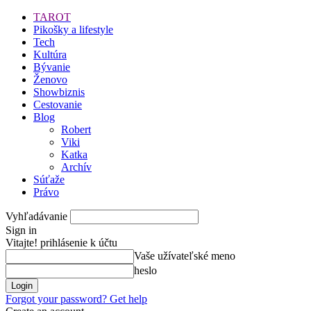
TAROT
Pikošky a lifestyle
Tech
Kultúra
Bývanie
Ženovo
Showbiznis
Cestovanie
Blog
Robert
Viki
Katka
Archív
Súťaže
Právo
Vyhľadávanie
Sign in
Vitajte! prihlásenie k účtu
Vaše užívateľské meno
heslo
Forgot your password? Get help