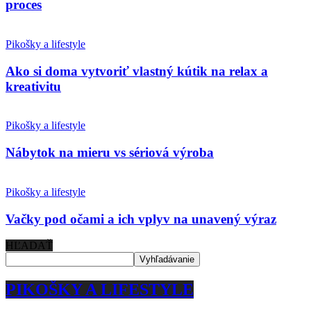
proces
Pikošky a lifestyle
Ako si doma vytvoriť vlastný kútik na relax a
kreativitu
Pikošky a lifestyle
Nábytok na mieru vs sériová výroba
Pikošky a lifestyle
Vačky pod očami a ich vplyv na unavený výraz
HĽADAŤ
PIKOŠKY A LIFESTYLE