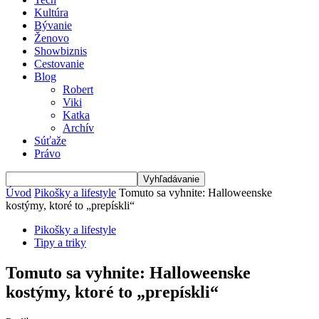
Kultúra
Bývanie
Ženovo
Showbiznis
Cestovanie
Blog
Robert
Viki
Katka
Archív
Súťaže
Právo
Úvod
Pikošky a lifestyle
Tomuto sa vyhnite: Halloweenske
kostýmy, ktoré to „prepískli“
Pikošky a lifestyle
Tipy a triky
Tomuto sa vyhnite: Halloweenske
kostýmy, ktoré to „prepískli“