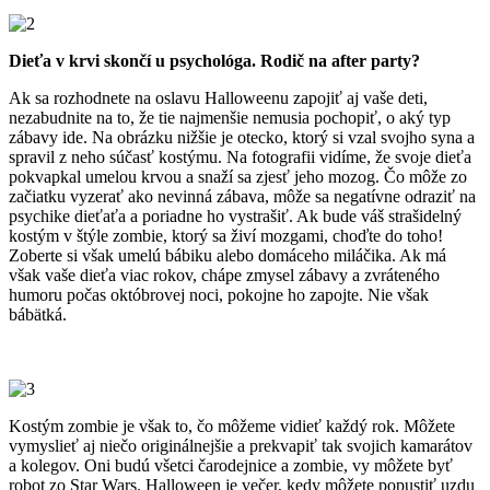
Dieťa v krvi skončí u psychológa. Rodič na after party?
Ak sa rozhodnete na oslavu Halloweenu zapojiť aj vaše deti,
nezabudnite na to, že tie najmenšie nemusia pochopiť, o aký typ
zábavy ide. Na obrázku nižšie je otecko, ktorý si vzal svojho syna a
spravil z neho súčasť kostýmu. Na fotografii vidíme, že svoje dieťa
pokvapkal umelou krvou a snaží sa zjesť jeho mozog. Čo môže zo
začiatku vyzerať ako nevinná zábava, môže sa negatívne odraziť na
psychike dieťaťa a poriadne ho vystrašiť. Ak bude váš strašidelný
kostým v štýle zombie, ktorý sa živí mozgami, choďte do toho!
Zoberte si však umelú bábiku alebo domáceho miláčika. Ak má
však vaše dieťa viac rokov, chápe zmysel zábavy a zvráteného
humoru počas októbrovej noci, pokojne ho zapojte. Nie však
bábätká.
Kostým zombie je však to, čo môžeme vidieť každý rok. Môžete
vymyslieť aj niečo originálnejšie a prekvapiť tak svojich kamarátov
a kolegov. Oni budú všetci čarodejnice a zombie, vy môžete byť
robot zo Star Wars. Halloween je večer, kedy môžete popustiť uzdu