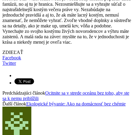
fantázii, no aj tu je hranica. Nezosmiešňujte sa a vyhrajte súťaž o
najstrašidelnejší kostým večera práve vy. Nezabúdajte na
jednoduché pravidlá a aj to, že ak máte lacný kostým, nemusí
znamenať, že nemôžete vyhrať. Zvoľte vhodné doplnky a sústreďte
sa na detaily, ako je make up, umelá krv, vôňa a podobne.
Vynechajte zo svojho kostýmu živých novorodencov a výhru máte
zaistenú. A malá rada na záver: myslite na to, že v jednoduchosti je
krása a niekedy menej je oveľa viac.
ZDIEĽAŤ
Facebook
Twitter
Predchádzajúci článok
Ocitnite sa v strede oceánu bez toho, aby ste
sa k nemu priblížili
Ďalší článok
Ekologické bývanie: Ako na domácnosť bez chémie