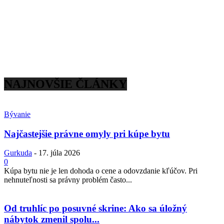
NAJNOVŠIE ČLÁNKY
Bývanie
Najčastejšie právne omyly pri kúpe bytu
Gurkuda
-
17. júla 2026
0
Kúpa bytu nie je len dohoda o cene a odovzdanie kľúčov. Pri
nehnuteľnosti sa právny problém často...
Od truhlíc po posuvné skrine: Ako sa úložný
nábytok zmenil spolu...