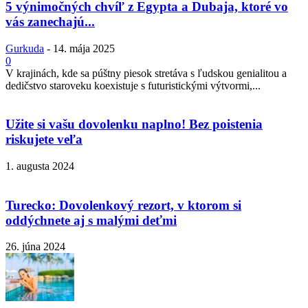
5 výnimočných chvíľ z Egypta a Dubaja, ktoré vo
vás zanechajú...
Gurkuda
-
14. mája 2025
0
V krajinách, kde sa púštny piesok stretáva s ľudskou genialitou a
dedičstvo staroveku koexistuje s futuristickými výtvormi,...
Užite si vašu dovolenku naplno! Bez poistenia
riskujete veľa
1. augusta 2024
Turecko: Dovolenkový rezort, v ktorom si
oddýchnete aj s malými deťmi
26. júna 2024