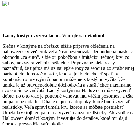
Lacný kostým vyzerá lacno. Venujte sa detailom!
Slečna v kostýme na obrázku nižšie príprave oblečenia na
halloweenský večierok veľa času nevenovala. Jednoduchá maska z
obchodu „za euro”, s bielou pokožkou a imitáciou tečúcej krvi zo
zubov, nevyzerá veľmi strašidelne. Pripevnené biele vlasy
naznačujú, že upírka má už najlepšie roky za sebou a zo strašidelnej
párty pôjde domov čím skôr, lebo sa jej bude chcieť spať. V
kombinácii s ružovým županom môžeme z kostýmu vyčítať, že
upírka je už pravdepodobne dôchodkyňa a strašiť chce maximálne
svoje upírske vnúčatá. Lacný kostým na Halloween môže vyzerať
dobre, no o to viac je potrebné venovať mu väčšiu pozornosť a ešte
ho patrične doladiť. Dbajte najmä na doplnky, ktoré budú vyzerať
realisticky. Veľa spraví umelá krv, ktorou sa môžete postriekať.
Umelá krv stojí len pár eur a vyzerá naozaj realisticky. Ak zvolíte na
Halloween domáci kostým, investujte do detailov, ktoré mu dajú
šmrnc a presvedčia vaše okolie.