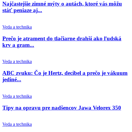
Najčastejšie zimné mýty o autách, ktoré vás môžu
stáť peniaze aj...
Veda a technika
Prečo je atrament do tlačiarne drahší ako ľudská
krv a gram...
Veda a technika
ABC zvuku: Čo je Hertz, decibel a prečo je vákuum
jediné...
Veda a technika
Tipy na opravu pre nadšencov Jawa Velorex 350
Veda a technika