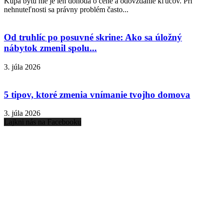
Kúpa bytu nie je len dohoda o cene a odovzdanie kľúčov. Pri
nehnuteľnosti sa právny problém často...
Od truhlíc po posuvné skrine: Ako sa úložný
nábytok zmenil spolu...
3. júla 2026
5 tipov, ktoré zmenia vnímanie tvojho domova
3. júla 2026
Lajkni nás na Facebooku