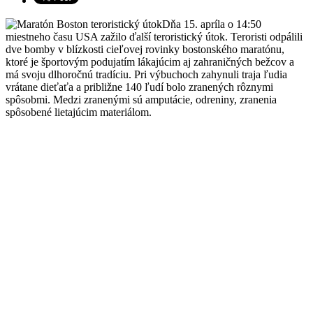
Dňa 15. apríla o 14:50
miestneho času USA zažilo ďalší teroristický útok. Teroristi odpálili
dve bomby v blízkosti cieľovej rovinky bostonského maratónu,
ktoré je športovým podujatím lákajúcim aj zahraničných bežcov a
má svoju dlhoročnú tradíciu. Pri výbuchoch zahynuli traja ľudia
vrátane dieťaťa a približne 140 ľudí bolo zranených rôznymi
spôsobmi. Medzi zranenými sú amputácie, odreniny, zranenia
spôsobené lietajúcim materiálom.