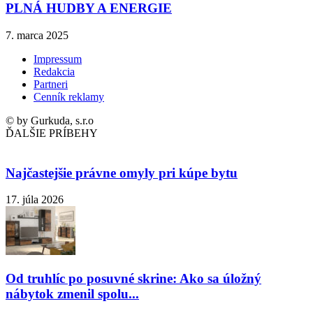
PLNÁ HUDBY A ENERGIE
7. marca 2025
Impressum
Redakcia
Partneri
Cenník reklamy
© by Gurkuda, s.r.o
ĎALŠIE PRÍBEHY
Najčastejšie právne omyly pri kúpe bytu
17. júla 2026
Od truhlíc po posuvné skrine: Ako sa úložný
nábytok zmenil spolu...