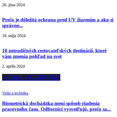
26. júna 2024
Prečo je dôležitá ochrana pred UV žiarením a ako si
správne...
18. mája 2024
10 netradičných cestovateľských destinácií, ktoré
vám zmenia pohľad na svet
2. apríla 2024
VEDA A TECHNIKA
Veda a technika
Biometrická dochádzka mení spôsob riadenia
pracovného času. Odborníci vysvetľujú, prečo sa...