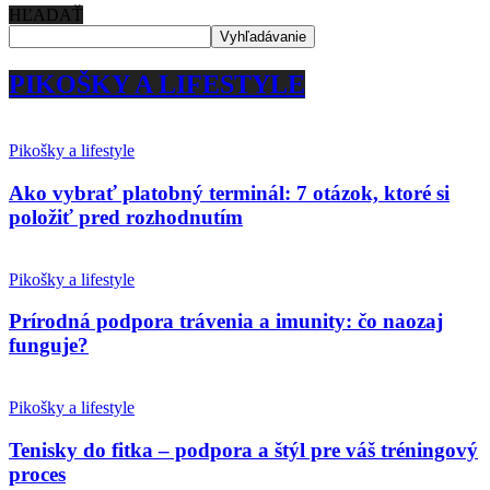
HĽADAŤ
PIKOŠKY A LIFESTYLE
Pikošky a lifestyle
Ako vybrať platobný terminál: 7 otázok, ktoré si
položiť pred rozhodnutím
Pikošky a lifestyle
Prírodná podpora trávenia a imunity: čo naozaj
funguje?
Pikošky a lifestyle
Tenisky do fitka – podpora a štýl pre váš tréningový
proces