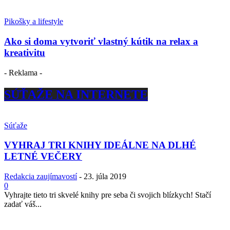
Pikošky a lifestyle
Ako si doma vytvoriť vlastný kútik na relax a
kreativitu
- Reklama -
SÚŤAŽE NA INTERNETE
Súťaže
VYHRAJ TRI KNIHY IDEÁLNE NA DLHÉ
LETNÉ VEČERY
Redakcia zaujímavostí
-
23. júla 2019
0
Vyhrajte tieto tri skvelé knihy pre seba či svojich blízkych! Stačí
zadať váš...