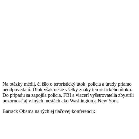
Na otázky médií, či išlo o teroristický útok, polícia a úrady priamo
neodpovedajú. Útok však nesie všetky znaky teroristického útoku.
Do prípadu sa zapojila polícia, FBI a viacerí vyšetrovatelia zbystrili
pozornosť aj v iných mestách ako Washington a New York.
Barrack Obama na rýchlej tlačovej konferencii: