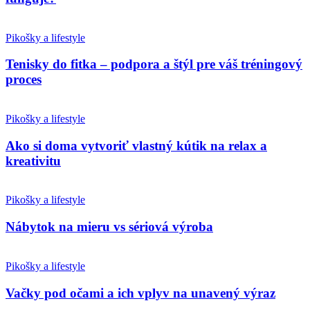
Pikošky a lifestyle
Tenisky do fitka – podpora a štýl pre váš tréningový
proces
Pikošky a lifestyle
Ako si doma vytvoriť vlastný kútik na relax a
kreativitu
Pikošky a lifestyle
Nábytok na mieru vs sériová výroba
Pikošky a lifestyle
Vačky pod očami a ich vplyv na unavený výraz