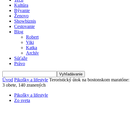
Kultúra
Bývanie
Ženovo
Showbiznis
Cestovanie
Blog
Robert
Viki
Katka
Archív
Súťaže
Právo
Úvod
Pikošky a lifestyle
Teroristický útok na bostonskom maratóne:
3 obete, 140 zranených
Pikošky a lifestyle
Zo sveta