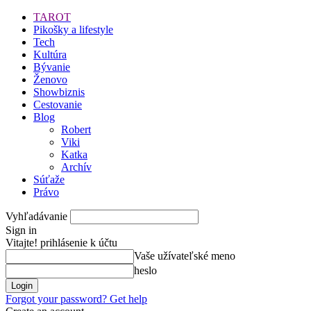
TAROT
Pikošky a lifestyle
Tech
Kultúra
Bývanie
Ženovo
Showbiznis
Cestovanie
Blog
Robert
Viki
Katka
Archív
Súťaže
Právo
Vyhľadávanie
Sign in
Vitajte! prihlásenie k účtu
Vaše užívateľské meno
heslo
Forgot your password? Get help