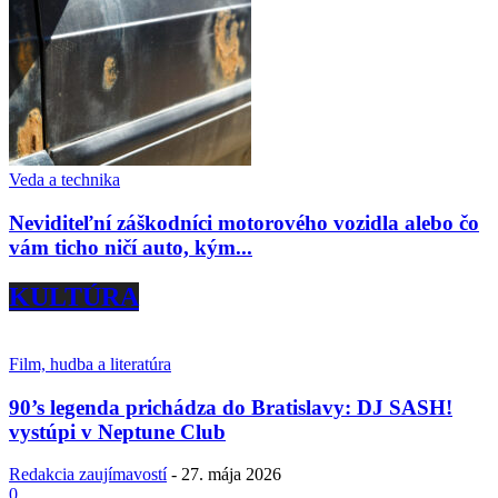
Veda a technika
Neviditeľní záškodníci motorového vozidla alebo čo
vám ticho ničí auto, kým...
KULTÚRA
Film, hudba a literatúra
90’s legenda prichádza do Bratislavy: DJ SASH!
vystúpi v Neptune Club
Redakcia zaujímavostí
-
27. mája 2026
0