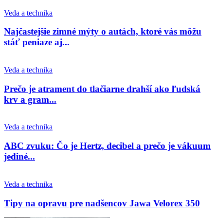
Veda a technika
Najčastejšie zimné mýty o autách, ktoré vás môžu
stáť peniaze aj...
Veda a technika
Prečo je atrament do tlačiarne drahší ako ľudská
krv a gram...
Veda a technika
ABC zvuku: Čo je Hertz, decibel a prečo je vákuum
jediné...
Veda a technika
Tipy na opravu pre nadšencov Jawa Velorex 350