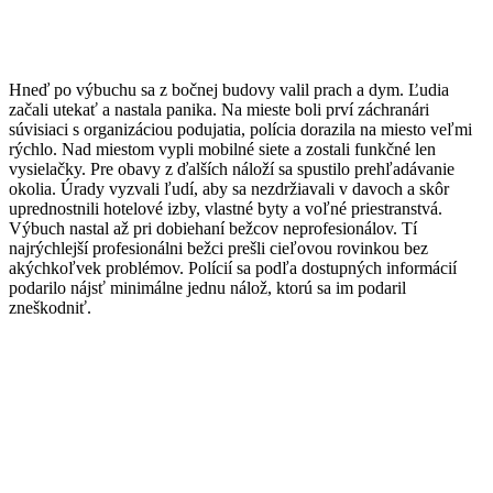
Hneď po výbuchu sa z bočnej budovy valil prach a dym. Ľudia
začali utekať a nastala panika. Na mieste boli prví záchranári
súvisiaci s organizáciou podujatia, polícia dorazila na miesto veľmi
rýchlo. Nad miestom vypli mobilné siete a zostali funkčné len
vysielačky. Pre obavy z ďalších náloží sa spustilo prehľadávanie
okolia. Úrady vyzvali ľudí, aby sa nezdržiavali v davoch a skôr
uprednostnili hotelové izby, vlastné byty a voľné priestranstvá.
Výbuch nastal až pri dobiehaní bežcov neprofesionálov. Tí
najrýchlejší profesionálni bežci prešli cieľovou rovinkou bez
akýchkoľvek problémov. Polícií sa podľa dostupných informácií
podarilo nájsť minimálne jednu nálož, ktorú sa im podaril
zneškodniť.