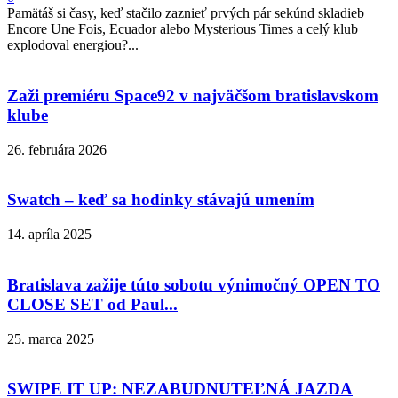
Pamätáš si časy, keď stačilo zaznieť prvých pár sekúnd skladieb
Encore Une Fois, Ecuador alebo Mysterious Times a celý klub
explodoval energiou?...
Zaži premiéru Space92 v najväčšom bratislavskom
klube
26. februára 2026
Swatch – keď sa hodinky stávajú umením
14. apríla 2025
Bratislava zažije túto sobotu výnimočný OPEN TO
CLOSE SET od Paul...
25. marca 2025
SWIPE IT UP: NEZABUDNUTEĽNÁ JAZDA