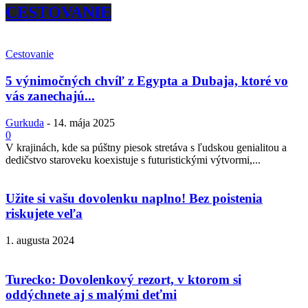
CESTOVANIE
Cestovanie
5 výnimočných chvíľ z Egypta a Dubaja, ktoré vo
vás zanechajú...
Gurkuda
-
14. mája 2025
0
V krajinách, kde sa púštny piesok stretáva s ľudskou genialitou a
dedičstvo staroveku koexistuje s futuristickými výtvormi,...
Užite si vašu dovolenku naplno! Bez poistenia
riskujete veľa
1. augusta 2024
Turecko: Dovolenkový rezort, v ktorom si
oddýchnete aj s malými deťmi