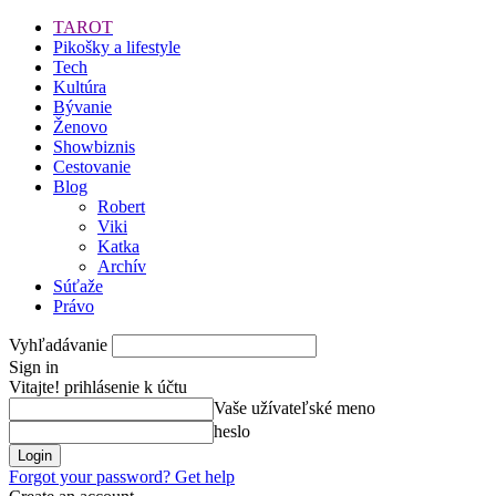
TAROT
Pikošky a lifestyle
Tech
Kultúra
Bývanie
Ženovo
Showbiznis
Cestovanie
Blog
Robert
Viki
Katka
Archív
Súťaže
Právo
Vyhľadávanie
Sign in
Vitajte! prihlásenie k účtu
Vaše užívateľské meno
heslo
Forgot your password? Get help