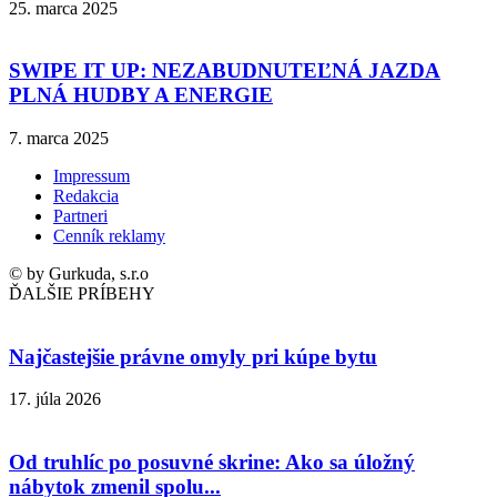
25. marca 2025
SWIPE IT UP: NEZABUDNUTEĽNÁ JAZDA
PLNÁ HUDBY A ENERGIE
7. marca 2025
Impressum
Redakcia
Partneri
Cenník reklamy
© by Gurkuda, s.r.o
ĎALŠIE PRÍBEHY
Najčastejšie právne omyly pri kúpe bytu
17. júla 2026
Od truhlíc po posuvné skrine: Ako sa úložný
nábytok zmenil spolu...