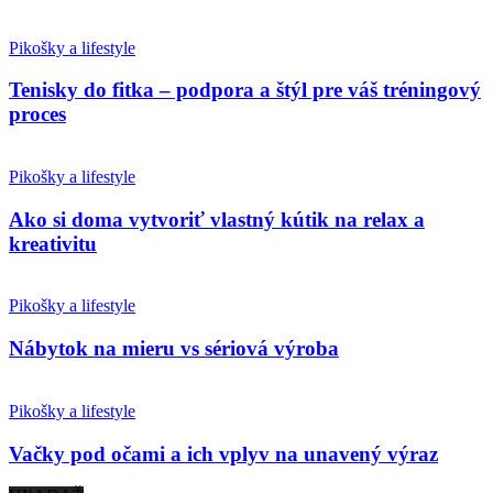
Pikošky a lifestyle
Tenisky do fitka – podpora a štýl pre váš tréningový
proces
Pikošky a lifestyle
Ako si doma vytvoriť vlastný kútik na relax a
kreativitu
Pikošky a lifestyle
Nábytok na mieru vs sériová výroba
Pikošky a lifestyle
Vačky pod očami a ich vplyv na unavený výraz