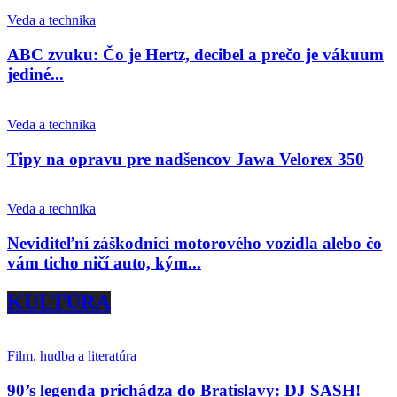
Veda a technika
ABC zvuku: Čo je Hertz, decibel a prečo je vákuum
jediné...
Veda a technika
Tipy na opravu pre nadšencov Jawa Velorex 350
Veda a technika
Neviditeľní záškodníci motorového vozidla alebo čo
vám ticho ničí auto, kým...
KULTÚRA
Film, hudba a literatúra
90’s legenda prichádza do Bratislavy: DJ SASH!