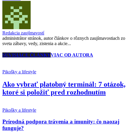
Redakcia zaujímavostí
administrátor stránok, autor článkov o rôznych zaujímavostiach zo
sveta zábavy, vedy, zistenia a akcie...
SÚVISIACE ČLÁNKY
VIAC OD AUTORA
Pikošky a lifestyle
Ako vybrať platobný terminál: 7 otázok,
ktoré si položiť pred rozhodnutím
Pikošky a lifestyle
Prírodná podpora trávenia a imunity: čo naozaj
funguje?