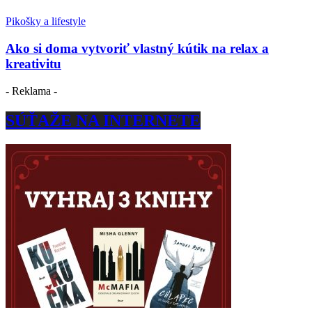
Pikošky a lifestyle
Ako si doma vytvoriť vlastný kútik na relax a
kreativitu
- Reklama -
SÚŤAŽE NA INTERNETE