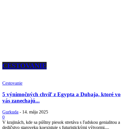
CESTOVANIE
Cestovanie
5 výnimočných chvíľ z Egypta a Dubaja, ktoré vo
vás zanechajú...
Gurkuda
-
14. mája 2025
0
V krajinách, kde sa púštny piesok stretáva s ľudskou genialitou a
dedičstvo staroveku koexistuje s futuristickými výtvormi,...