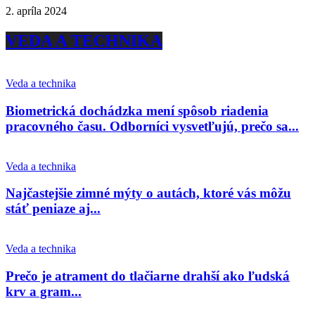
2. apríla 2024
VEDA A TECHNIKA
Veda a technika
Biometrická dochádzka mení spôsob riadenia
pracovného času. Odborníci vysvetľujú, prečo sa...
Veda a technika
Najčastejšie zimné mýty o autách, ktoré vás môžu
stáť peniaze aj...
Veda a technika
Prečo je atrament do tlačiarne drahší ako ľudská
krv a gram...