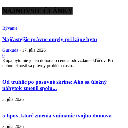
NAJNOVŠIE ČLÁNKY
Bývanie
Najčastejšie právne omyly pri kúpe bytu
Gurkuda
-
17. júla 2026
0
Kúpa bytu nie je len dohoda o cene a odovzdanie kľúčov. Pri
nehnuteľnosti sa právny problém často...
Od truhlíc po posuvné skrine: Ako sa úložný
nábytok zmenil spolu...
3. júla 2026
5 tipov, ktoré zmenia vnímanie tvojho domova
3. júla 2026