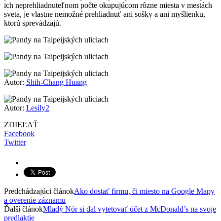
ich neprehliadnuteľnom počte okupujúcom rôzne miesta v mestách
sveta, je vlastne nemožné prehliadnuť ani sošky a ani myšlienku,
ktorú sprevádzajú.
Autor:
Shih-Chang Huang
Autor:
Lesily2
ZDIEĽAŤ
Facebook
Twitter
Predchádzajúci článok
Ako dostať firmu, či miesto na Google Mapy
a overenie záznamu
Ďalší článok
Mladý Nór si dal vytetovať účet z McDonald’s na svoje
predlaktie