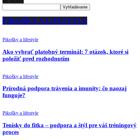
HĽADAŤ
PIKOŠKY A LIFESTYLE
Pikošky a lifestyle
Ako vybrať platobný terminál: 7 otázok, ktoré si
položiť pred rozhodnutím
Pikošky a lifestyle
Prírodná podpora trávenia a imunity: čo naozaj
funguje?
Pikošky a lifestyle
Tenisky do fitka – podpora a štýl pre váš tréningový
proces