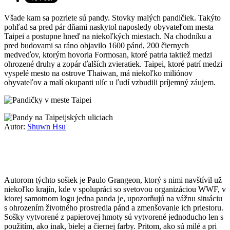
Všade kam sa pozriete sú pandy. Stovky malých pandičiek. Takýto
pohľad sa pred pár dňami naskytol naposledy obyvateľom mesta
Taipei a postupne hneď na niekoľkých miestach. Na chodníku a
pred budovami sa ráno objavilo 1600 pánd, 200 čiernych
medveďov, ktorým hovoria Formosan, ktoré patria taktiež medzi
ohrozené druhy a zopár ďalších zvieratiek. Taipei, ktoré patrí medzi
vyspelé mesto na ostrove Thaiwan, má niekoľko miliónov
obyvateľov a malí okupanti ulíc u ľudí vzbudili príjemný záujem.
Autor:
Shuwn Hsu
Autorom týchto sošiek je Paulo Grangeon, ktorý s nimi navštívil už
niekoľko krajín, kde v spolupráci so svetovou organizáciou WWF, v
ktorej samotnom logu jedna panda je, upozorňujú na vážnu situáciu
s ohrozením životného prostredia pánd a zmenšovanie ich priestoru.
Sošky vytvorené z papierovej hmoty sú vytvorené jednoducho len s
použitím, ako inak, bielej a čiernej farby. Pritom, ako sú milé a pri