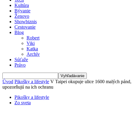
Kultúra
Bývanie
Ženovo
Showbiznis
Cestovanie
Blog
Robert
Viki
Katka
Archív
Súťaže
Právo
Úvod
Pikošky a lifestyle
V Taipei okupuje ulice 1600 malých pánd,
upozorňujú na ich ochranu
Pikošky a lifestyle
Zo sveta