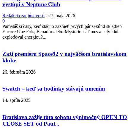
vystúpi v Neptune Club
Redakcia zaujímavostí
-
27. mája 2026
0
Pamätáš si časy, keď stačilo zaznieť prvých pár sekúnd skladieb
Encore Une Fois, Ecuador alebo Mysterious Times a celý klub
explodoval energiou?...
Zaži premiéru Space92 v najväčšom bratislavskom
klube
26. februára 2026
Swatch – keď sa hodinky stávajú umením
14. apríla 2025
Bratislava zažije túto sobotu výnimočný OPEN TO
CLOSE SET od Paul...