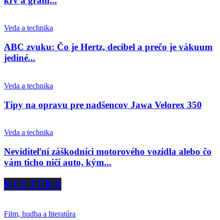
krv a gram...
Veda a technika
ABC zvuku: Čo je Hertz, decibel a prečo je vákuum
jediné...
Veda a technika
Tipy na opravu pre nadšencov Jawa Velorex 350
Veda a technika
Neviditeľní záškodníci motorového vozidla alebo čo
vám ticho ničí auto, kým...
KULTÚRA
Film, hudba a literatúra