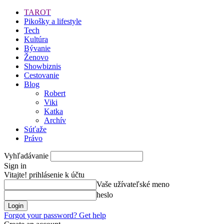
TAROT
Pikošky a lifestyle
Tech
Kultúra
Bývanie
Ženovo
Showbiznis
Cestovanie
Blog
Robert
Viki
Katka
Archív
Súťaže
Právo
Vyhľadávanie
Sign in
Vitajte! prihlásenie k účtu
Vaše užívateľské meno
heslo
Forgot your password? Get help