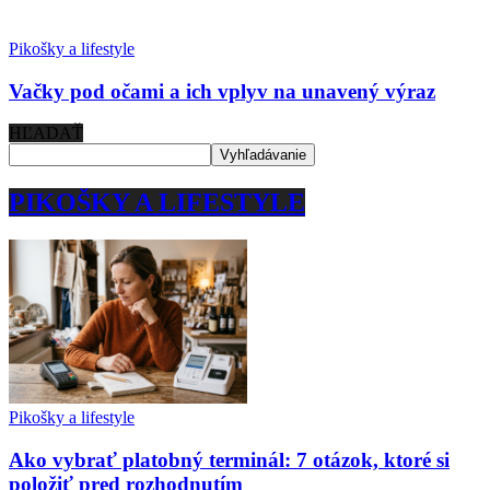
Pikošky a lifestyle
Vačky pod očami a ich vplyv na unavený výraz
HĽADAŤ
PIKOŠKY A LIFESTYLE
Pikošky a lifestyle
Ako vybrať platobný terminál: 7 otázok, ktoré si
položiť pred rozhodnutím