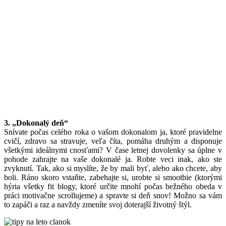
3. „Dokonalý deň“
Snívate počas celého roka o vašom dokonalom ja, ktoré pravidelne
cvičí, zdravo sa stravuje, veľa číta, pomáha druhým a disponuje
všetkými ideálnymi cnosťami? V čase letnej dovolenky sa úplne v
pohode zahrajte na vaše dokonalé ja. Robte veci inak, ako ste
zvyknutí. Tak, ako si myslíte, že by mali byť, alebo ako chcete, aby
boli. Ráno skoro vstaňte, zabehajte si, urobte si smoothie (ktorými
hýria všetky fit blogy, ktoré určite mnohí počas bežného obeda v
práci motivačne scrollujeme) a spravte si deň snov! Možno sa vám
to zapáči a raz a navždy zmeníte svoj doterajší životný štýl.