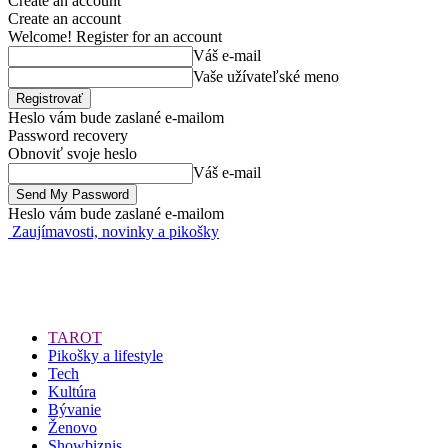
Create an account
Create an account
Welcome! Register for an account
Váš e-mail
Vaše užívateľské meno
Heslo vám bude zaslané e-mailom
Password recovery
Obnoviť svoje heslo
Váš e-mail
Heslo vám bude zaslané e-mailom
Zaujímavosti, novinky a pikošky
TAROT
Pikošky a lifestyle
Tech
Kultúra
Bývanie
Ženovo
Showbiznis