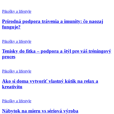
Pikošky a lifestyle
Prírodná podpora trávenia a imunity: čo naozaj
funguje?
Pikošky a lifestyle
Tenisky do fitka – podpora a štýl pre váš tréningový
proces
Pikošky a lifestyle
Ako si doma vytvoriť vlastný kútik na relax a
kreativitu
Pikošky a lifestyle
Nábytok na mieru vs sériová výroba