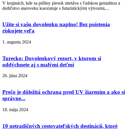
V krajinách, kde sa púštny piesok stretáva s ľudskou genialitou a
dedičstvo staroveku koexistuje s futuristickými výtvormi,...
Užite si vašu dovolenku naplno! Bez poistenia
riskujete veľa
1. augusta 2024
Turecko: Dovolenkový rezort, v ktorom si
oddýchnete aj s malými deťmi
26. júna 2024
Prečo je dôležitá ochrana pred UV žiarením a ako si
správne...
18. mája 2024
10 netradičných cestovateľských destinácií, ktoré