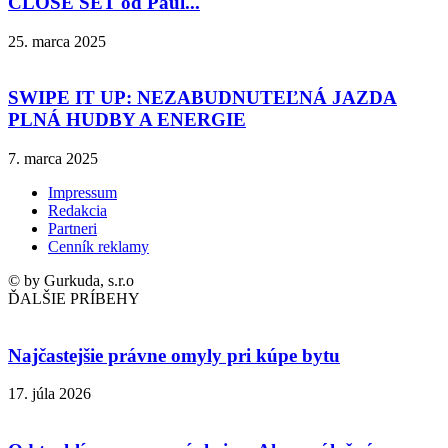
CLOSE SET od Paul...
25. marca 2025
SWIPE IT UP: NEZABUDNUTEĽNÁ JAZDA
PLNÁ HUDBY A ENERGIE
7. marca 2025
Impressum
Redakcia
Partneri
Cenník reklamy
© by Gurkuda, s.r.o
ĎALŠIE PRÍBEHY
Najčastejšie právne omyly pri kúpe bytu
17. júla 2026