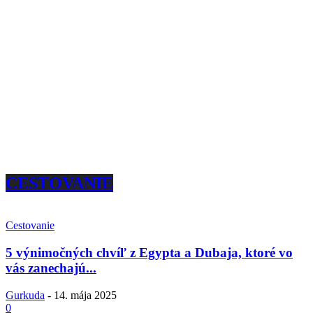
CESTOVANIE
Cestovanie
5 výnimočných chvíľ z Egypta a Dubaja, ktoré vo
vás zanechajú...
Gurkuda
-
14. mája 2025
0