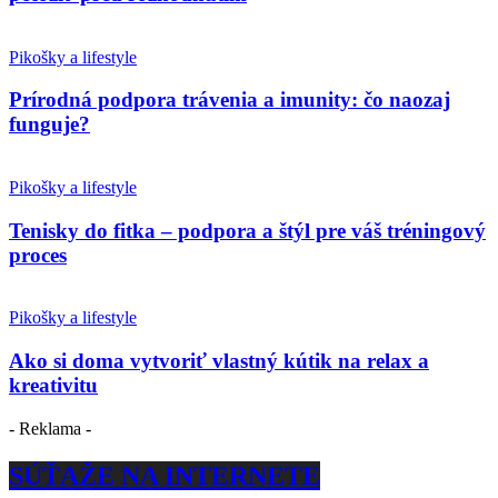
Pikošky a lifestyle
Prírodná podpora trávenia a imunity: čo naozaj
funguje?
Pikošky a lifestyle
Tenisky do fitka – podpora a štýl pre váš tréningový
proces
Pikošky a lifestyle
Ako si doma vytvoriť vlastný kútik na relax a
kreativitu
- Reklama -
SÚŤAŽE NA INTERNETE