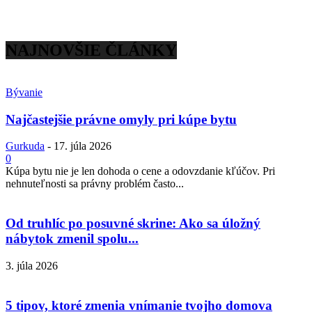
NAJNOVŠIE ČLÁNKY
Bývanie
Najčastejšie právne omyly pri kúpe bytu
Gurkuda
-
17. júla 2026
0
Kúpa bytu nie je len dohoda o cene a odovzdanie kľúčov. Pri
nehnuteľnosti sa právny problém často...
Od truhlíc po posuvné skrine: Ako sa úložný
nábytok zmenil spolu...
3. júla 2026
5 tipov, ktoré zmenia vnímanie tvojho domova