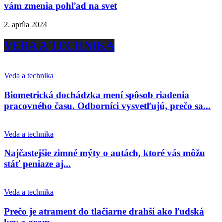
vám zmenia pohľad na svet
2. apríla 2024
VEDA A TECHNIKA
Veda a technika
Biometrická dochádzka mení spôsob riadenia
pracovného času. Odborníci vysvetľujú, prečo sa...
Veda a technika
Najčastejšie zimné mýty o autách, ktoré vás môžu
stáť peniaze aj...
Veda a technika
Prečo je atrament do tlačiarne drahší ako ľudská