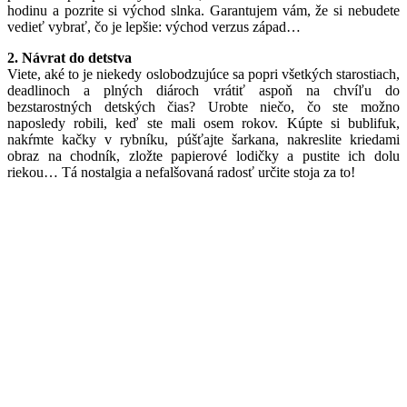
hodinu a pozrite si východ slnka. Garantujem vám, že si nebudete
vedieť vybrať, čo je lepšie: východ verzus západ…
2. Návrat do detstva
Viete, aké to je niekedy oslobodzujúce sa popri všetkých starostiach,
deadlinoch a plných diároch vrátiť aspoň na chvíľu do
bezstarostných detských čias? Urobte niečo, čo ste možno
naposledy robili, keď ste mali osem rokov. Kúpte si bublifuk,
nakŕmte kačky v rybníku, púšťajte šarkana, nakreslite kriedami
obraz na chodník, zložte papierové lodičky a pustite ich dolu
riekou… Tá nostalgia a nefalšovaná radosť určite stoja za to!