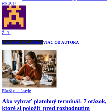
rok 2017
Žofia
SÚVISIACE ČLÁNKY
VIAC OD AUTORA
Pikošky a lifestyle
Ako vybrať platobný terminál: 7 otázok,
ktoré si položiť pred rozhodnutím