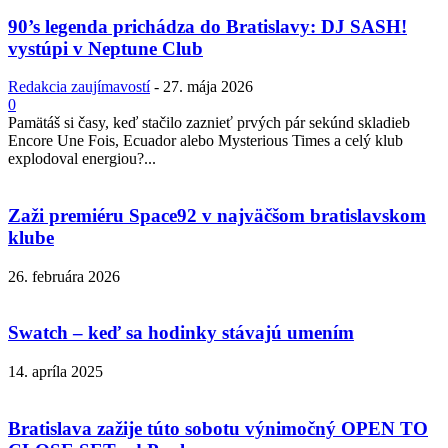
90’s legenda prichádza do Bratislavy: DJ SASH!
vystúpi v Neptune Club
Redakcia zaujímavostí
-
27. mája 2026
0
Pamätáš si časy, keď stačilo zaznieť prvých pár sekúnd skladieb
Encore Une Fois, Ecuador alebo Mysterious Times a celý klub
explodoval energiou?...
Zaži premiéru Space92 v najväčšom bratislavskom
klube
26. februára 2026
Swatch – keď sa hodinky stávajú umením
14. apríla 2025
Bratislava zažije túto sobotu výnimočný OPEN TO