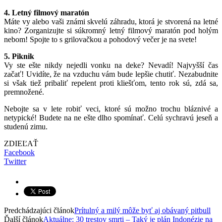
4. Letný filmový maratón
Máte vy alebo vaši známi skvelú záhradu, ktorá je stvorená na letné
kino? Zorganizujte si súkromný letný filmový maratón pod holým
nebom! Spojte to s grilovačkou a pohodový večer je na svete!
5. Piknik
Vy ste ešte nikdy nejedli vonku na deke? Nevadí! Najvyšší čas
začať! Uvidíte, že na vzduchu vám bude lepšie chutiť. Nezabudnite
si však tiež pribaliť repelent proti kliešťom, tento rok sú, zdá sa,
premnožené.
Nebojte sa v lete robiť veci, ktoré sú možno trochu bláznivé a
netypické! Budete na ne ešte dlho spomínať. Celú sychravú jeseň a
studenú zimu.
ZDIEĽAŤ
Facebook
Twitter
Predchádzajúci článok
Prítulný a milý môže byť aj obávaný pitbull
Ďalší článok
Aktuálne: 30 trestov smrti – Taký je plán Indonézie na