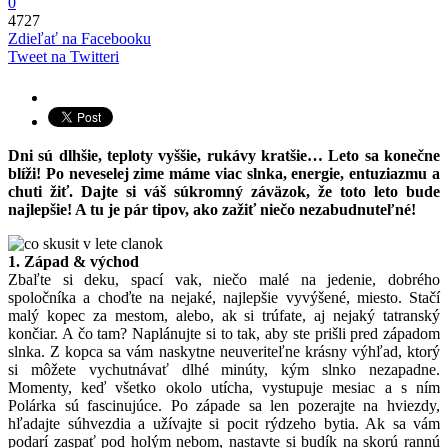
0
4727
Zdieľať na Facebooku
Tweet na Twitteri
Dni sú dlhšie, teploty vyššie, rukávy kratšie… Leto sa konečne
blíži! Po neveselej zime máme viac slnka, energie, entuziazmu a
chuti žiť. Dajte si váš súkromný záväzok, že toto leto bude
najlepšie! A tu je pár tipov, ako zažiť niečo nezabudnuteľné!
1. Západ & východ
Zbaľte si deku, spací vak, niečo malé na jedenie, dobrého
spoločníka a choďte na nejaké, najlepšie vyvýšené, miesto. Stačí
malý kopec za mestom, alebo, ak si trúfate, aj nejaký tatranský
končiar. A čo tam? Naplánujte si to tak, aby ste prišli pred západom
slnka. Z kopca sa vám naskytne neuveriteľne krásny výhľad, ktorý
si môžete vychutnávať dlhé minúty, kým slnko nezapadne.
Momenty, keď všetko okolo utícha, vystupuje mesiac a s ním
Polárka sú fascinujúce. Po západe sa len pozerajte na hviezdy,
hľadajte súhvezdia a užívajte si pocit rýdzeho bytia. Ak sa vám
podarí zaspať pod holým nebom, nastavte si budík na skorú rannú