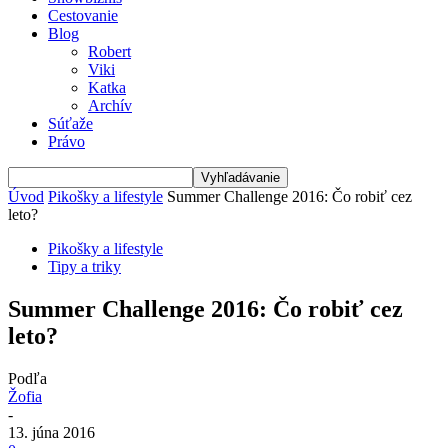
Cestovanie
Blog
Robert
Viki
Katka
Archív
Súťaže
Právo
Úvod
Pikošky a lifestyle
Summer Challenge 2016: Čo robiť cez
leto?
Pikošky a lifestyle
Tipy a triky
Summer Challenge 2016: Čo robiť cez
leto?
Podľa
Žofia
-
13. júna 2016