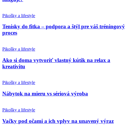
Pikošky a lifestyle
Tenisky do fitka – podpora a štýl pre váš tréningový
proces
Pikošky a lifestyle
Ako si doma vytvoriť vlastný kútik na relax a
kreativitu
Pikošky a lifestyle
Nábytok na mieru vs sériová výroba
Pikošky a lifestyle
Vačky pod očami a ich vplyv na unavený výraz