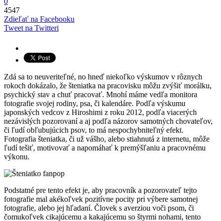
0
4547
Zdieľať na Facebooku
Tweet na Twitteri
Zdá sa to neuveriteľné, no hneď niekoľko výskumov v rôznych
rokoch dokázalo, že šteniatka na pracovisku môžu zvýšiť morálku,
psychický stav a chuť pracovať. Mnohí máme vedľa monitora
fotografie svojej rodiny, psa, či kalendáre. Podľa výskumu
japonských vedcov z Hiroshimi z roku 2012, podľa viacerých
nezávislých pozorovaní a aj podľa názorov samotných chovateľov,
či ľudí obľubujúcich psov, to má nespochybniteľný efekt.
Fotografia šteniatka, či už vášho, alebo stiahnutá z internetu, môže
ľudí tešiť, motivovať a napomáhať k premýšľaniu a pracovnému
výkonu.
Podstatné pre tento efekt je, aby pracovník a pozorovateľ tejto
fotografie mal akékoľvek pozitívne pocity pri výbere samotnej
fotografie, alebo jej hľadaní. Človek s averziou voči psom, či
čomukoľvek cikajúcemu a kakajúcemu so štyrmi nohami, tento