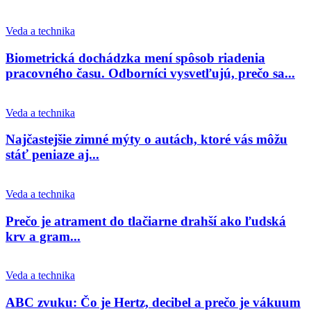
Veda a technika
Biometrická dochádzka mení spôsob riadenia
pracovného času. Odborníci vysvetľujú, prečo sa...
Veda a technika
Najčastejšie zimné mýty o autách, ktoré vás môžu
stáť peniaze aj...
Veda a technika
Prečo je atrament do tlačiarne drahší ako ľudská
krv a gram...
Veda a technika
ABC zvuku: Čo je Hertz, decibel a prečo je vákuum