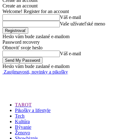
Create an account
Create an account
Welcome! Register for an account
Váš e-mail
Vaše užívateľské meno
Heslo vám bude zaslané e-mailom
Password recovery
Obnoviť svoje heslo
Váš e-mail
Heslo vám bude zaslané e-mailom
Zaujímavosti, novinky a pikošky
TAROT
Pikošky a lifestyle
Tech
Kultúra
Bývanie
Ženovo
Showbiznis