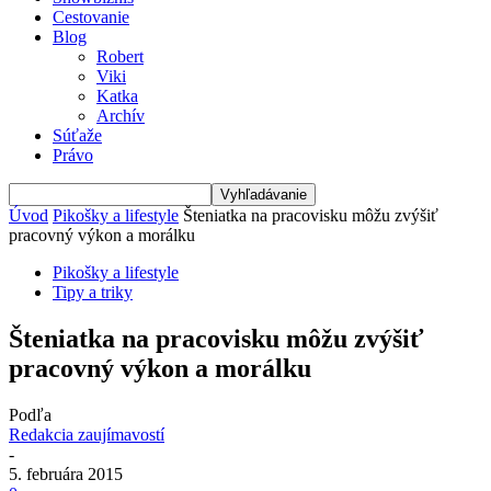
Cestovanie
Blog
Robert
Viki
Katka
Archív
Súťaže
Právo
Úvod
Pikošky a lifestyle
Šteniatka na pracovisku môžu zvýšiť
pracovný výkon a morálku
Pikošky a lifestyle
Tipy a triky
Šteniatka na pracovisku môžu zvýšiť
pracovný výkon a morálku
Podľa
Redakcia zaujímavostí
-
5. februára 2015