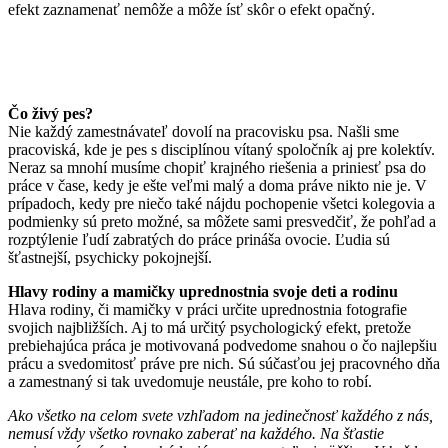
efekt zaznamenať nemôže a môže ísť skôr o efekt opačný.
Čo živý pes?
Nie každý zamestnávateľ dovolí na pracovisku psa. Našli sme
pracoviská, kde je pes s disciplínou vítaný spoločník aj pre kolektív.
Neraz sa mnohí musíme chopiť krajného riešenia a priniesť psa do
práce v čase, kedy je ešte veľmi malý a doma práve nikto nie je. V
prípadoch, kedy pre niečo také nájdu pochopenie všetci kolegovia a
podmienky sú preto možné, sa môžete sami presvedčiť, že pohľad a
rozptýlenie ľudí zabratých do práce prináša ovocie. Ľudia sú
šťastnejší, psychicky pokojnejší.
Hlavy rodiny a mamičky uprednostnia svoje deti a rodinu
Hlava rodiny, či mamičky v práci určite uprednostnia fotografie
svojich najbližších. Aj to má určitý psychologický efekt, pretože
prebiehajúca práca je motivovaná podvedome snahou o čo najlepšiu
prácu a svedomitosť práve pre nich. Sú súčasťou jej pracovného dňa
a zamestnaný si tak uvedomuje neustále, pre koho to robí.
Ako všetko na celom svete vzhľadom na jedinečnosť každého z nás,
nemusí vždy všetko rovnako zaberať na každého. Na šťastie