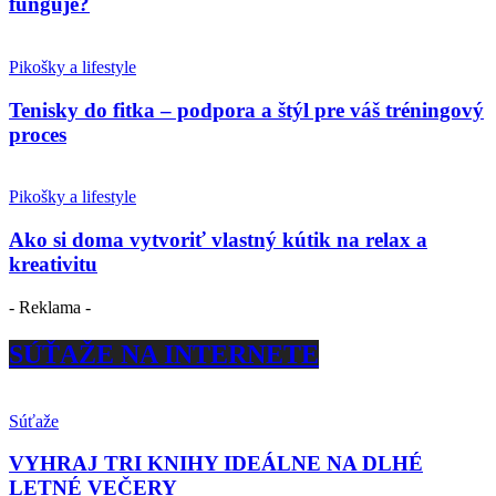
funguje?
Pikošky a lifestyle
Tenisky do fitka – podpora a štýl pre váš tréningový
proces
Pikošky a lifestyle
Ako si doma vytvoriť vlastný kútik na relax a
kreativitu
- Reklama -
SÚŤAŽE NA INTERNETE
Súťaže
VYHRAJ TRI KNIHY IDEÁLNE NA DLHÉ
LETNÉ VEČERY