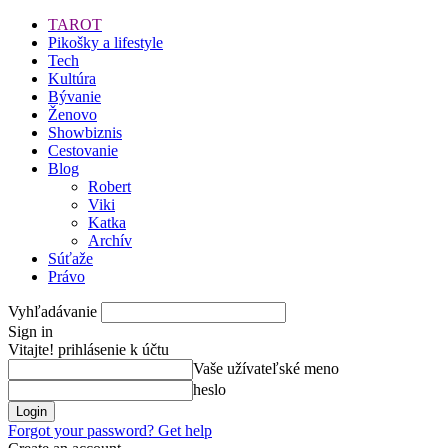
TAROT
Pikošky a lifestyle
Tech
Kultúra
Bývanie
Ženovo
Showbiznis
Cestovanie
Blog
Robert
Viki
Katka
Archív
Súťaže
Právo
Vyhľadávanie
Sign in
Vitajte! prihlásenie k účtu
Vaše užívateľské meno
heslo
Forgot your password? Get help