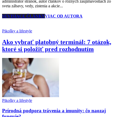
administrátor stránok, autor článkov o rôznych zaujímavostiach zo
sveta zábavy, vedy, zistenia a akcie...
SÚVISIACE ČLÁNKY
VIAC OD AUTORA
Pikošky a lifestyle
Ako vybrať platobný terminál: 7 otázok,
ktoré si položiť pred rozhodnutím
Pikošky a lifestyle
Prírodná podpora trávenia a imunity: čo naozaj
funguje?