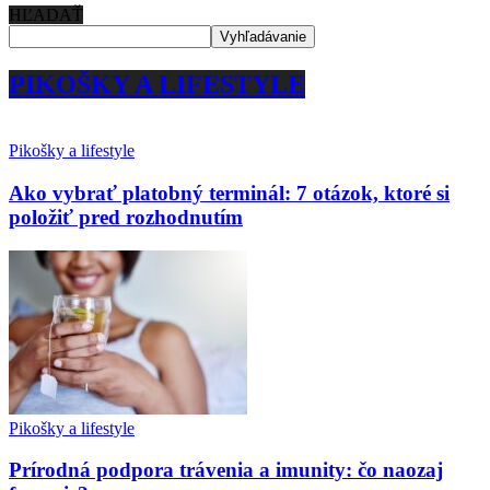
HĽADAŤ
PIKOŠKY A LIFESTYLE
Pikošky a lifestyle
Ako vybrať platobný terminál: 7 otázok, ktoré si
položiť pred rozhodnutím
Pikošky a lifestyle
Prírodná podpora trávenia a imunity: čo naozaj