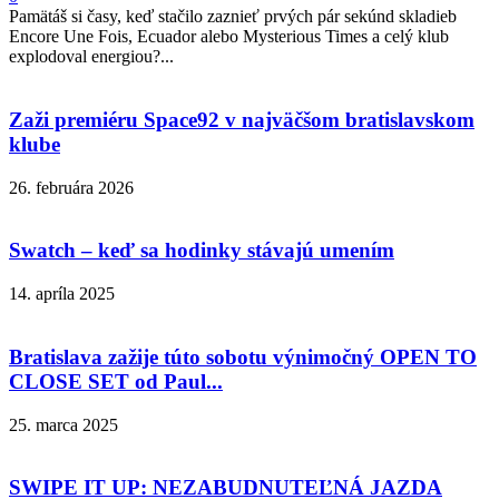
Pamätáš si časy, keď stačilo zaznieť prvých pár sekúnd skladieb
Encore Une Fois, Ecuador alebo Mysterious Times a celý klub
explodoval energiou?...
Zaži premiéru Space92 v najväčšom bratislavskom
klube
26. februára 2026
Swatch – keď sa hodinky stávajú umením
14. apríla 2025
Bratislava zažije túto sobotu výnimočný OPEN TO
CLOSE SET od Paul...
25. marca 2025
SWIPE IT UP: NEZABUDNUTEĽNÁ JAZDA