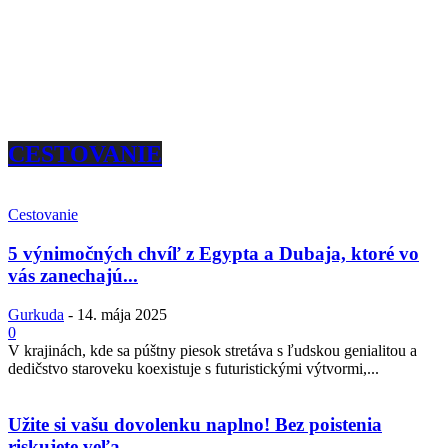
CESTOVANIE
Cestovanie
5 výnimočných chvíľ z Egypta a Dubaja, ktoré vo
vás zanechajú...
Gurkuda
-
14. mája 2025
0
V krajinách, kde sa púštny piesok stretáva s ľudskou genialitou a
dedičstvo staroveku koexistuje s futuristickými výtvormi,...
Užite si vašu dovolenku naplno! Bez poistenia
riskujete veľa