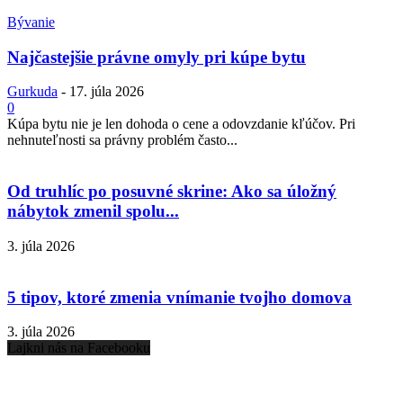
Bývanie
Najčastejšie právne omyly pri kúpe bytu
Gurkuda
-
17. júla 2026
0
Kúpa bytu nie je len dohoda o cene a odovzdanie kľúčov. Pri
nehnuteľnosti sa právny problém často...
Od truhlíc po posuvné skrine: Ako sa úložný
nábytok zmenil spolu...
3. júla 2026
5 tipov, ktoré zmenia vnímanie tvojho domova
3. júla 2026
Lajkni nás na Facebooku