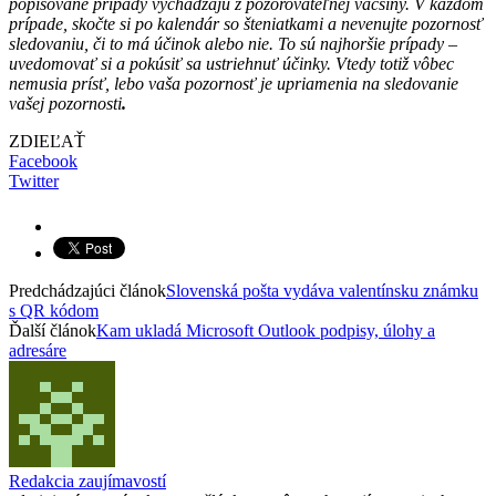
popisované prípady vychádzajú z pozorovateľnej väčšiny. V každom
prípade, skočte si po kalendár so šteniatkami a nevenujte pozornosť
sledovaniu, či to má účinok alebo nie. To sú najhoršie prípady –
uvedomovať si a pokúsiť sa ustriehnuť účinky. Vtedy totiž vôbec
nemusia prísť, lebo vaša pozornosť je upriamenia na sledovanie
vašej pozornosti
.
ZDIEĽAŤ
Facebook
Twitter
Predchádzajúci článok
Slovenská pošta vydáva valentínsku známku
s QR kódom
Ďalší článok
Kam ukladá Microsoft Outlook podpisy, úlohy a
adresáre
Redakcia zaujímavostí