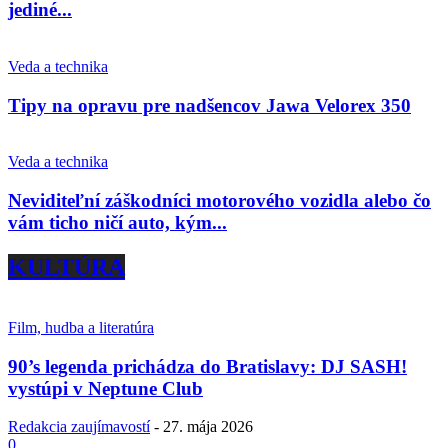
jediné...
Veda a technika
Tipy na opravu pre nadšencov Jawa Velorex 350
Veda a technika
Neviditeľní záškodníci motorového vozidla alebo čo
vám ticho ničí auto, kým...
KULTÚRA
Film, hudba a literatúra
90’s legenda prichádza do Bratislavy: DJ SASH!
vystúpi v Neptune Club
Redakcia zaujímavostí
-
27. mája 2026
0