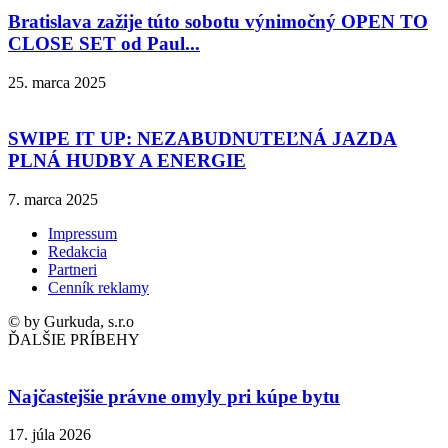
Bratislava zažije túto sobotu výnimočný OPEN TO
CLOSE SET od Paul...
25. marca 2025
SWIPE IT UP: NEZABUDNUTEĽNÁ JAZDA
PLNÁ HUDBY A ENERGIE
7. marca 2025
Impressum
Redakcia
Partneri
Cenník reklamy
© by Gurkuda, s.r.o
ĎALŠIE PRÍBEHY
Najčastejšie právne omyly pri kúpe bytu
17. júla 2026