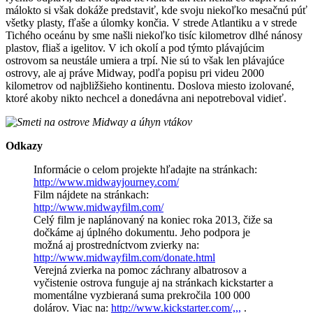
málokto si však dokáže predstaviť, kde svoju niekoľko mesačnú púť
všetky plasty, fľaše a úlomky končia. V strede Atlantiku a v strede
Tichého oceánu by sme našli niekoľko tisíc kilometrov dlhé nánosy
plastov, fliaš a igelitov. V ich okolí a pod týmto plávajúcim
ostrovom sa neustále umiera a trpí. Nie sú to však len plávajúce
ostrovy, ale aj práve Midway, podľa popisu pri videu 2000
kilometrov od najbližšieho kontinentu. Doslova miesto izolované,
ktoré akoby nikto nechcel a donedávna ani nepotreboval vidieť.
Odkazy
Informácie o celom projekte hľadajte na stránkach:
http://www.midwayjourney.com/
Film nájdete na stránkach:
http://www.midwayfilm.com/
Celý film je naplánovaný na koniec roka 2013, čiže sa
dočkáme aj úplného dokumentu. Jeho podpora je
možná aj prostredníctvom zvierky na:
http://www.midwayfilm.com/donate.html
Verejná zvierka na pomoc záchrany albatrosov a
vyčistenie ostrova funguje aj na stránkach kickstarter a
momentálne vyzbieraná suma prekročila 100 000
dolárov. Viac na:
http://www.kickstarter.com/,,,
.