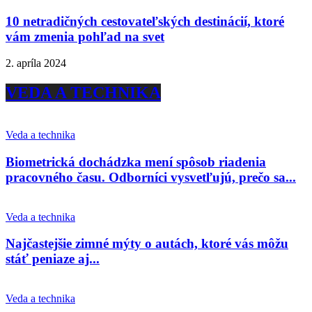
10 netradičných cestovateľských destinácií, ktoré
vám zmenia pohľad na svet
2. apríla 2024
VEDA A TECHNIKA
Veda a technika
Biometrická dochádzka mení spôsob riadenia
pracovného času. Odborníci vysvetľujú, prečo sa...
Veda a technika
Najčastejšie zimné mýty o autách, ktoré vás môžu
stáť peniaze aj...
Veda a technika