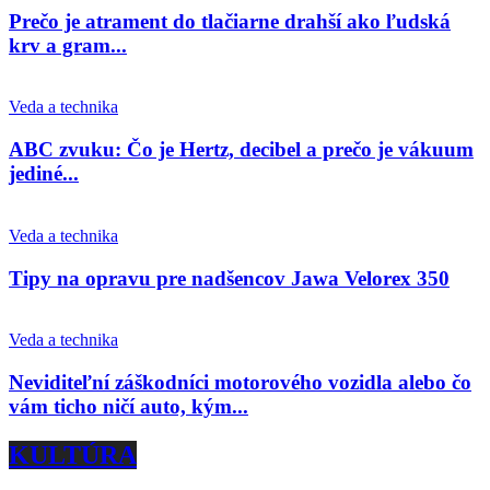
Prečo je atrament do tlačiarne drahší ako ľudská
krv a gram...
Veda a technika
ABC zvuku: Čo je Hertz, decibel a prečo je vákuum
jediné...
Veda a technika
Tipy na opravu pre nadšencov Jawa Velorex 350
Veda a technika
Neviditeľní záškodníci motorového vozidla alebo čo
vám ticho ničí auto, kým...
KULTÚRA