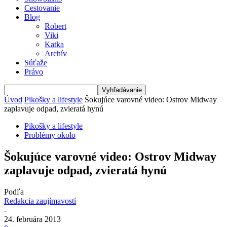
Cestovanie
Blog
Robert
Viki
Katka
Archív
Súťaže
Právo
Úvod
Pikošky a lifestyle
Šokujúce varovné video: Ostrov Midway
zaplavuje odpad, zvieratá hynú
Pikošky a lifestyle
Problémy okolo
Šokujúce varovné video: Ostrov Midway
zaplavuje odpad, zvieratá hynú
Podľa
Redakcia zaujímavostí
-
24. februára 2013