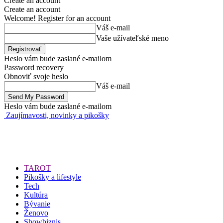
Create an account
Create an account
Welcome! Register for an account
Váš e-mail
Vaše užívateľské meno
Heslo vám bude zaslané e-mailom
Password recovery
Obnoviť svoje heslo
Váš e-mail
Heslo vám bude zaslané e-mailom
Zaujímavosti, novinky a pikošky
TAROT
Pikošky a lifestyle
Tech
Kultúra
Bývanie
Ženovo
Showbiznis