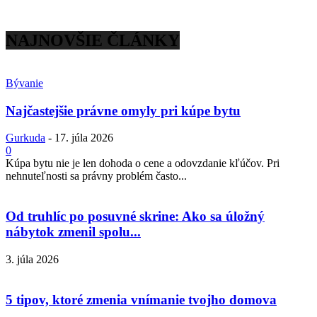
NAJNOVŠIE ČLÁNKY
Bývanie
Najčastejšie právne omyly pri kúpe bytu
Gurkuda
-
17. júla 2026
0
Kúpa bytu nie je len dohoda o cene a odovzdanie kľúčov. Pri
nehnuteľnosti sa právny problém často...
Od truhlíc po posuvné skrine: Ako sa úložný
nábytok zmenil spolu...
3. júla 2026
5 tipov, ktoré zmenia vnímanie tvojho domova