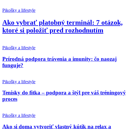
Pikošky a lifestyle
Ako vybrať platobný terminál: 7 otázok,
ktoré si položiť pred rozhodnutím
Pikošky a lifestyle
Prírodná podpora trávenia a imunity: čo naozaj
funguje?
Pikošky a lifestyle
Tenisky do fitka – podpora a štýl pre váš tréningový
proces
Pikošky a lifestyle
Ako si doma vytvoriť vlastný kútik na relax a