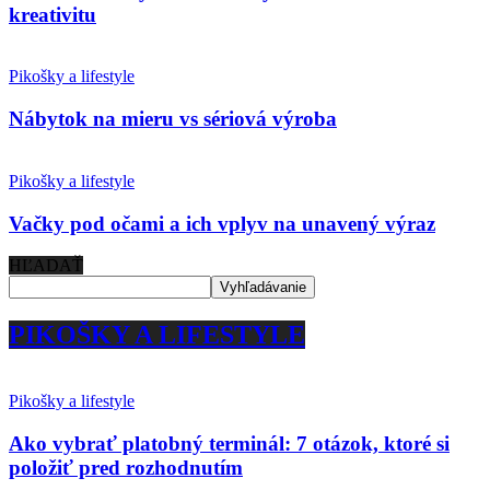
kreativitu
Pikošky a lifestyle
Nábytok na mieru vs sériová výroba
Pikošky a lifestyle
Vačky pod očami a ich vplyv na unavený výraz
HĽADAŤ
PIKOŠKY A LIFESTYLE
Pikošky a lifestyle
Ako vybrať platobný terminál: 7 otázok, ktoré si
položiť pred rozhodnutím