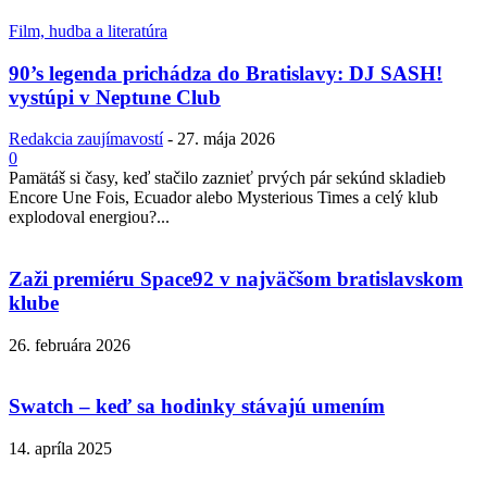
Film, hudba a literatúra
90’s legenda prichádza do Bratislavy: DJ SASH!
vystúpi v Neptune Club
Redakcia zaujímavostí
-
27. mája 2026
0
Pamätáš si časy, keď stačilo zaznieť prvých pár sekúnd skladieb
Encore Une Fois, Ecuador alebo Mysterious Times a celý klub
explodoval energiou?...
Zaži premiéru Space92 v najväčšom bratislavskom
klube
26. februára 2026
Swatch – keď sa hodinky stávajú umením
14. apríla 2025