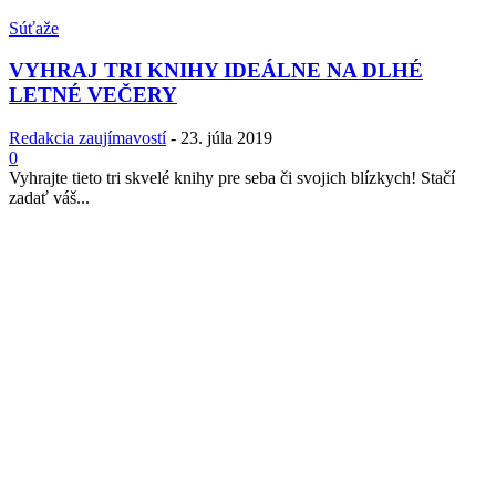
Súťaže
VYHRAJ TRI KNIHY IDEÁLNE NA DLHÉ
LETNÉ VEČERY
Redakcia zaujímavostí
-
23. júla 2019
0
Vyhrajte tieto tri skvelé knihy pre seba či svojich blízkych! Stačí
zadať váš...