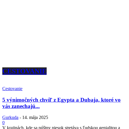
CESTOVANIE
Cestovanie
5 výnimočných chvíľ z Egypta a Dubaja, ktoré vo
vás zanechajú...
Gurkuda
-
14. mája 2025
0
V krajinách, kde sa púštny piesok stretáva s ľudskou genialitou a