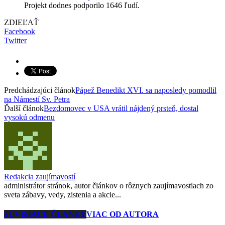
Projekt dodnes podporilo 1646 ľudí.
ZDIEĽAŤ
Facebook
Twitter
Predchádzajúci článok
Pápež Benedikt XVI. sa naposledy pomodlil
na Námestí Sv. Petra
Ďalší článok
Bezdomovec v USA vrátil nájdený prsteň, dostal
vysokú odmenu
Redakcia zaujímavostí
administrátor stránok, autor článkov o rôznych zaujímavostiach zo
sveta zábavy, vedy, zistenia a akcie...
SÚVISIACE ČLÁNKY
VIAC OD AUTORA