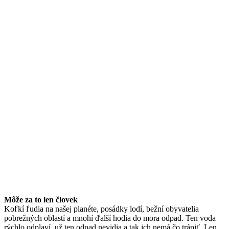
Môže za to len človek
Koľkí ľudia na našej planéte, posádky lodí, bežní obyvatelia
pobrežných oblastí a mnohí ďalší hodia do mora odpad. Ten voda
rýchlo odplaví, už ten odpad nevidia a tak ich nemá čo trápiť. Len