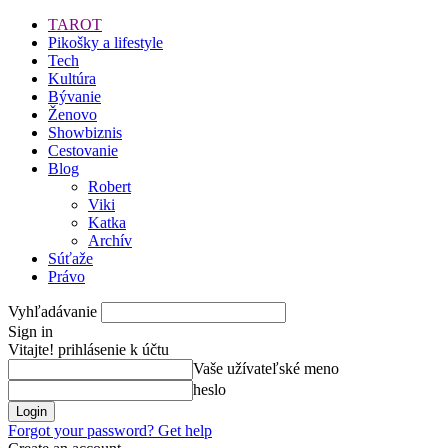
TAROT
Pikošky a lifestyle
Tech
Kultúra
Bývanie
Ženovo
Showbiznis
Cestovanie
Blog
Robert
Viki
Katka
Archív
Súťaže
Právo
Vyhľadávanie
Sign in
Vitajte! prihlásenie k účtu
Vaše užívateľské meno
heslo
Forgot your password? Get help