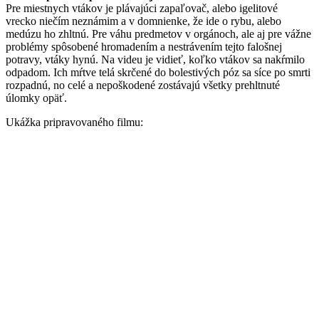
Pre miestnych vtákov je plávajúci zapaľovač, alebo igelitové
vrecko niečím neznámim a v domnienke, že ide o rybu, alebo
medúzu ho zhltnú. Pre váhu predmetov v orgánoch, ale aj pre vážne
problémy spôsobené hromadením a nestrávením tejto falošnej
potravy, vtáky hynú. Na videu je vidieť, koľko vtákov sa nakŕmilo
odpadom. Ich mŕtve telá skrčené do bolestivých póz sa síce po smrti
rozpadnú, no celé a nepoškodené zostávajú všetky prehltnuté
úlomky opäť.
Ukážka pripravovaného filmu: