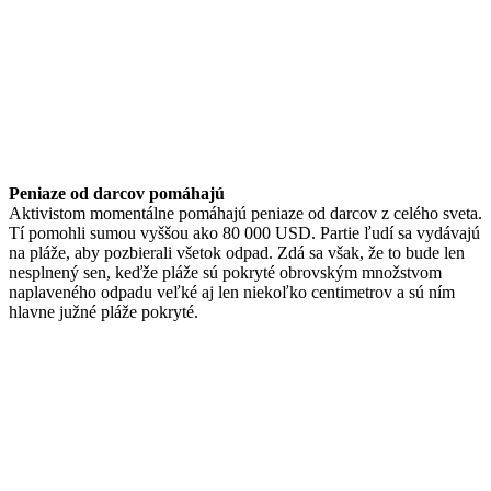
Peniaze od darcov pomáhajú
Aktivistom momentálne pomáhajú peniaze od darcov z celého sveta.
Tí pomohli sumou vyššou ako 80 000 USD. Partie ľudí sa vydávajú
na pláže, aby pozbierali všetok odpad. Zdá sa však, že to bude len
nesplnený sen, keďže pláže sú pokryté obrovským množstvom
naplaveného odpadu veľké aj len niekoľko centimetrov a sú ním
hlavne južné pláže pokryté.