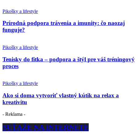
Pikošky a lifestyle
Prírodná podpora trávenia a imunity: čo naozaj
funguje?
Pikošky a lifestyle
Tenisky do fitka – podpora a štýl pre váš tréningový
proces
Pikošky a lifestyle
Ako si doma vytvoriť vlastný kútik na relax a
kreativitu
- Reklama -
SÚŤAŽE NA INTERNETE