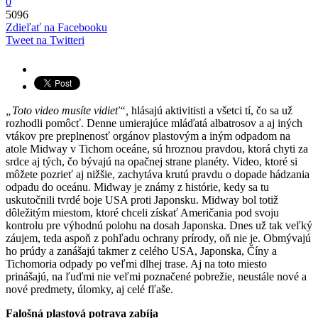
0
5096
Zdieľať na Facebooku
Tweet na Twitteri
„Toto video musíte vidieť“,
hlásajú aktivitisti a všetci tí, čo sa už
rozhodli pomôcť. Denne umierajúce mláďatá albatrosov a aj iných
vtákov pre preplnenosť orgánov plastovým a iným odpadom na
atole Midway v Tichom oceáne, sú hroznou pravdou, ktorá chyti za
srdce aj tých, čo bývajú na opačnej strane planéty. Video, ktoré si
môžete pozrieť aj nižšie, zachytáva krutú pravdu o dopade hádzania
odpadu do oceánu. Midway je známy z histórie, kedy sa tu
uskutočnili tvrdé boje USA proti Japonsku. Midway bol totiž
dôležitým miestom, ktoré chceli získať Američania pod svoju
kontrolu pre výhodnú polohu na dosah Japonska. Dnes už tak veľký
záujem, teda aspoň z pohľadu ochrany prírody, oň nie je. Obmývajú
ho prúdy a zanášajú takmer z celého USA, Japonska, Číny a
Tichomoria odpady po veľmi dlhej trase. Aj na toto miesto
prinášajú, na ľuďmi nie veľmi poznačené pobrežie, neustále nové a
nové predmety, úlomky, aj celé fľaše.
Falošná plastová potrava zabíja