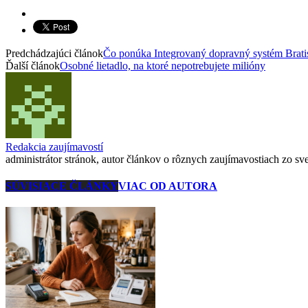
Predchádzajúci článok
Čo ponúka Integrovaný dopravný systém Bratisl
Ďalší článok
Osobné lietadlo, na ktoré nepotrebujete milióny
Redakcia zaujímavostí
administrátor stránok, autor článkov o rôznych zaujímavostiach zo svet
SÚVISIACE ČLÁNKY
VIAC OD AUTORA