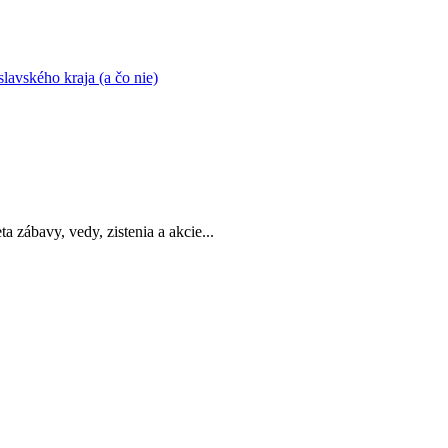
avského kraja (a čo nie)
a zábavy, vedy, zistenia a akcie...