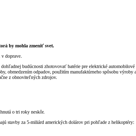
torá by mohla zmeniť svet.
 v doprave.
ohľadnej budúcnosti zhotovovať batérie pre elektrické automobilové v
 výroby, obmedzením odpadov, použitím manufaktúrneho spôsobu výroby
učne z obnoviteľných zdrojov.
nutá o tri roky neskôr.
ajú stavby za 5-miliárd amerických dolárov pri pohľade z helikoptéry: