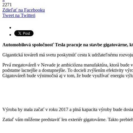
2271
Zdieľať na Facebooku
Tweet na Twitteri
Automobilová spoločnosť Tesla pracuje na stavbe gigatovárne, k
Gigantická továreň má svetu poskytnúť cestu k udržateľnému rozvoju
Prvá megatováreň v Nevade je ambiciózna manufaktúra, ktorá bude v d
podstatne lacnejšie a dostupnejšie. To docieli zvýšením efektivity
Gigatováreň bude výnimočná aj v tom, že bude využívať energiu výl
Výroba by mala začať v roku 2017 a plná kapacita výroby bude dosiah
Zatiaľ vám môžeme predstaviť len exteriér gigatovárne. Takto prebieh