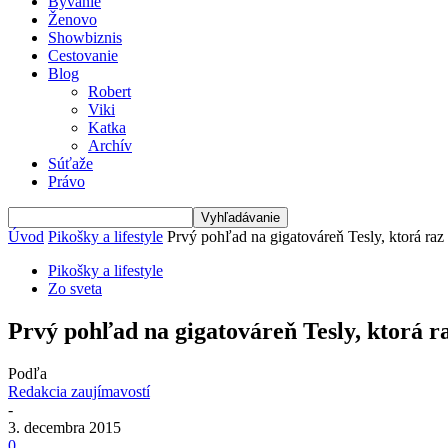
Bývanie
Ženovo
Showbiznis
Cestovanie
Blog
Robert
Viki
Katka
Archív
Súťaže
Právo
Úvod
Pikošky a lifestyle
Prvý pohľad na gigatováreň Tesly, ktorá ra
Pikošky a lifestyle
Zo sveta
Prvý pohľad na gigatováreň Tesly, ktorá r
Podľa
Redakcia zaujímavostí
-
3. decembra 2015
0