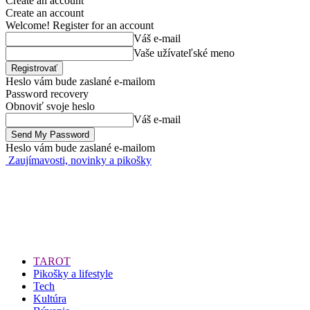
Create an account
Create an account
Welcome! Register for an account
Váš e-mail
Vaše užívateľské meno
Heslo vám bude zaslané e-mailom
Password recovery
Obnoviť svoje heslo
Váš e-mail
Heslo vám bude zaslané e-mailom
Zaujímavosti, novinky a pikošky
TAROT
Pikošky a lifestyle
Tech
Kultúra