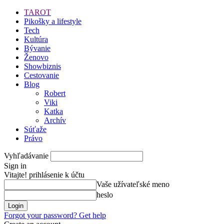
TAROT
Pikošky a lifestyle
Tech
Kultúra
Bývanie
Ženovo
Showbiznis
Cestovanie
Blog
Robert
Viki
Katka
Archív
Súťaže
Právo
Vyhľadávanie
Sign in
Vitajte! prihlásenie k účtu
Vaše užívateľské meno
heslo
Forgot your password? Get help