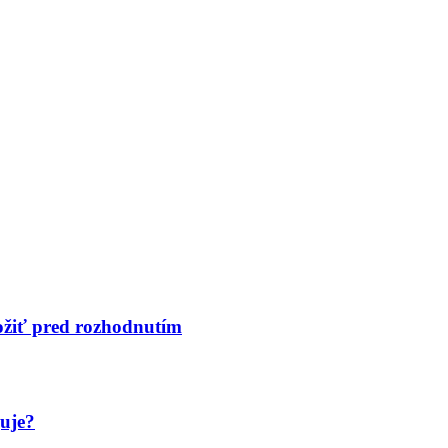
ložiť pred rozhodnutím
guje?