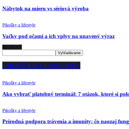
Nábytok na mieru vs sériová výroba
Pikošky a lifestyle
Vačky pod očami a ich vplyv na unavený výraz
HĽADAŤ
PIKOŠKY A LIFESTYLE
Pikošky a lifestyle
Ako vybrať platobný terminál: 7 otázok, ktoré si po
Pikošky a lifestyle
Prírodná podpora trávenia a imunity: čo naozaj fun