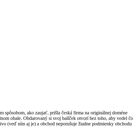
nym spôsobom, ako zaujať, prišla česká firma na originálnej doméne
adnom obale. Obdarovaný si svoj balíček otvorí bez toho, aby vedel čo
nojivo (veď ním aj je) a obchod neporušuje žiadne podmienky obchodu