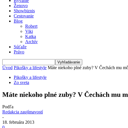
Bývanie
Ženovo
Showbiznis
Cestovanie
Blog
Robert
Viki
Katka
Archív
Súťaže
Právo
Úvod
Pikošky a lifestyle
Máte niekoho plné zuby? V Čechách mu môže
Pikošky a lifestyle
Zo sveta
Máte niekoho plné zuby? V Čechách mu môž
Podľa
Redakcia zaujímavostí
-
18. februára 2013
0