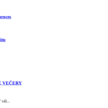
proces
itu
É VEČERY
 váš...