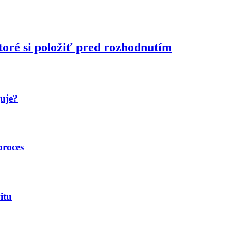
toré si položiť pred rozhodnutím
guje?
proces
itu