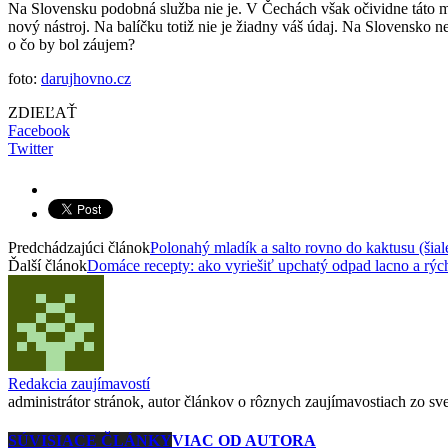
Na Slovensku podobná služba nie je. V Čechách však očividne táto mo
nový nástroj. Na balíčku totiž nie je žiadny váš údaj. Na Slovensko n
o čo by bol záujem?
foto:
darujhovno.cz
ZDIEĽAŤ
Facebook
Twitter
Predchádzajúci článok
Polonahý mladík a salto rovno do kaktusu (šial
Ďalší článok
Domáce recepty: ako vyriešiť upchatý odpad lacno a rýc
Redakcia zaujímavostí
administrátor stránok, autor článkov o rôznych zaujímavostiach zo svet
SÚVISIACE ČLÁNKY
VIAC OD AUTORA