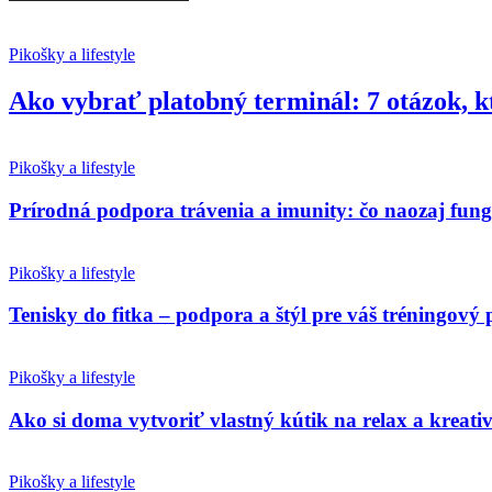
Pikošky a lifestyle
Ako vybrať platobný terminál: 7 otázok, k
Pikošky a lifestyle
Prírodná podpora trávenia a imunity: čo naozaj fun
Pikošky a lifestyle
Tenisky do fitka – podpora a štýl pre váš tréningový 
Pikošky a lifestyle
Ako si doma vytvoriť vlastný kútik na relax a kreativ
Pikošky a lifestyle