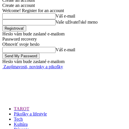
Create an account
Create an account
Welcome! Register for an account
Váš e-mail
Vaše užívateľské meno
Heslo vám bude zaslané e-mailom
Password recovery
Obnoviť svoje heslo
Váš e-mail
Heslo vám bude zaslané e-mailom
Zaujímavosti, novinky a pikošky
TAROT
Pikošky a lifestyle
Tech
Kultúra