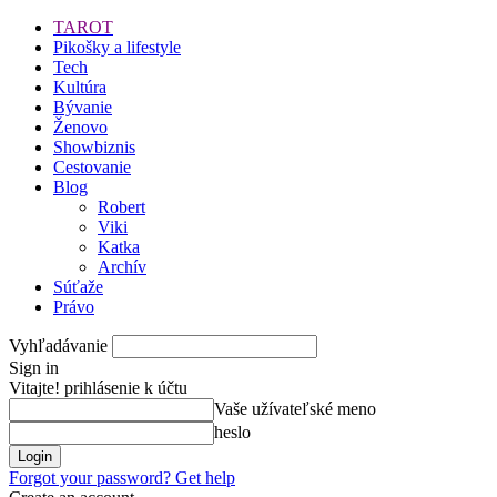
TAROT
Pikošky a lifestyle
Tech
Kultúra
Bývanie
Ženovo
Showbiznis
Cestovanie
Blog
Robert
Viki
Katka
Archív
Súťaže
Právo
Vyhľadávanie
Sign in
Vitajte! prihlásenie k účtu
Vaše užívateľské meno
heslo
Forgot your password? Get help