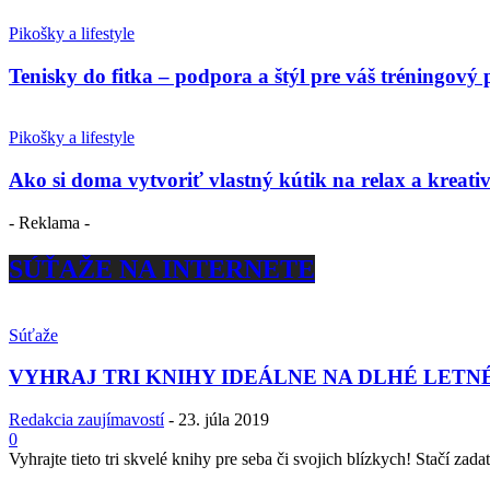
Pikošky a lifestyle
Tenisky do fitka – podpora a štýl pre váš tréningový 
Pikošky a lifestyle
Ako si doma vytvoriť vlastný kútik na relax a kreativ
- Reklama -
SÚŤAŽE NA INTERNETE
Súťaže
VYHRAJ TRI KNIHY IDEÁLNE NA DLHÉ LETN
Redakcia zaujímavostí
-
23. júla 2019
0
Vyhrajte tieto tri skvelé knihy pre seba či svojich blízkych! Stačí zadať