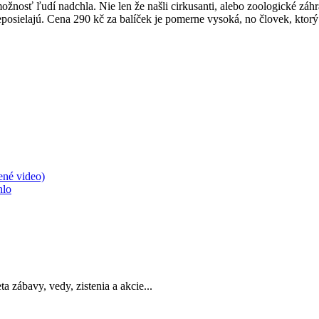
žnosť ľudí nadchla. Nie len že našli cirkusanti, alebo zoologické záhr
eposielajú. Cena 290 kč za balíček je pomerne vysoká, no človek, ktorý 
ené video)
hlo
a zábavy, vedy, zistenia a akcie...