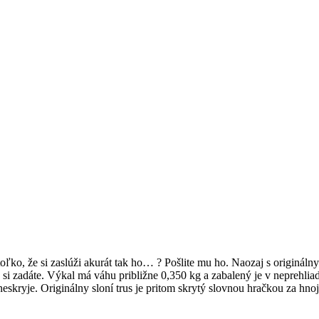
toľko, že si zaslúži akurát tak ho… ? Pošlite mu ho. Naozaj s originál
ú si zadáte. Výkal má váhu približne 0,350 kg a zabalený je v neprehli
 neskryje. Originálny sloní trus je pritom skrytý slovnou hračkou za h