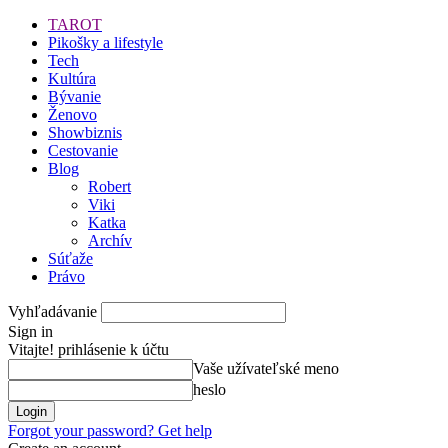
TAROT
Pikošky a lifestyle
Tech
Kultúra
Bývanie
Ženovo
Showbiznis
Cestovanie
Blog
Robert
Viki
Katka
Archív
Súťaže
Právo
Vyhľadávanie
Sign in
Vitajte! prihlásenie k účtu
Vaše užívateľské meno
heslo
Forgot your password? Get help