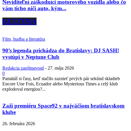
Neviditeľní záškodníci motorového vozidla alebo čo
vám ticho ničí auto, kým...
KULTÚRA
Film, hudba a literatúra
90’s legenda prichádza do Bratislavy: DJ SASH!
vystúpi v Neptune Club
Redakcia zaujímavostí
-
27. mája 2026
0
Pamätáš si časy, keď stačilo zaznieť prvých pár sekúnd skladieb
Encore Une Fois, Ecuador alebo Mysterious Times a celý klub
explodoval energiou?...
Zaži premiéru Space92 v najväčšom bratislavskom
klube
26. februára 2026