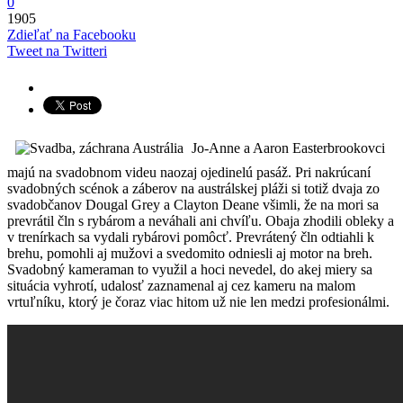
0
1905
Zdieľať na Facebooku
Tweet na Twitteri
Jo-Anne a Aaron Easterbrookovci
majú na svadobnom videu naozaj ojedinelú pasáž. Pri nakrúcaní
svadobných scénok a záberov na austrálskej pláži si totiž dvaja zo
svadobčanov Dougal Grey a Clayton Deane všimli, že na mori sa
prevrátil čln s rybárom a neváhali ani chvíľu. Obaja zhodili obleky a
v trenírkach sa vydali rybárovi pomôcť. Prevrátený čln odtiahli k
brehu, pomohli aj mužovi a svedomito odniesli aj motor na breh.
Svadobný kameraman to využil a hoci nevedel, do akej miery sa
situácia vyhrotí, udalosť zaznamenal aj cez kameru na malom
vrtuľníku, ktorý je čoraz viac hitom už nie len medzi profesionálmi.