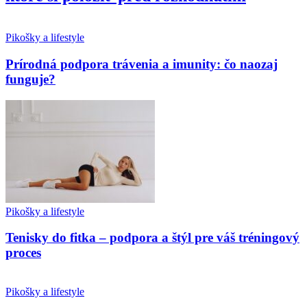
Pikošky a lifestyle
Prírodná podpora trávenia a imunity: čo naozaj
funguje?
Pikošky a lifestyle
Tenisky do fitka – podpora a štýl pre váš tréningový
proces
Pikošky a lifestyle