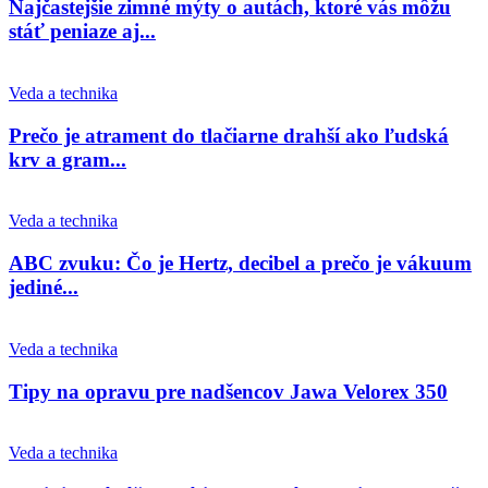
Najčastejšie zimné mýty o autách, ktoré vás môžu
stáť peniaze aj...
Veda a technika
Prečo je atrament do tlačiarne drahší ako ľudská
krv a gram...
Veda a technika
ABC zvuku: Čo je Hertz, decibel a prečo je vákuum
jediné...
Veda a technika
Tipy na opravu pre nadšencov Jawa Velorex 350
Veda a technika