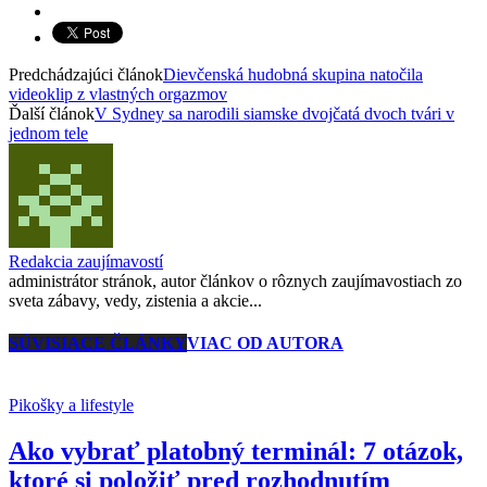
Predchádzajúci článok
Dievčenská hudobná skupina natočila
videoklip z vlastných orgazmov
Ďalší článok
V Sydney sa narodili siamske dvojčatá dvoch tvári v
jednom tele
Redakcia zaujímavostí
administrátor stránok, autor článkov o rôznych zaujímavostiach zo
sveta zábavy, vedy, zistenia a akcie...
SÚVISIACE ČLÁNKY
VIAC OD AUTORA
Pikošky a lifestyle
Ako vybrať platobný terminál: 7 otázok,
ktoré si položiť pred rozhodnutím