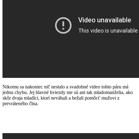
Nikomu sa nakoniec nič nestalo a svadobné video tohto páru má
jednu chybu. Jej hlavné hviezdy nie sú ani tak mladomanželia, ako
skôr dvaja mladíci, ktorí neváhali a bežali pomôcť mužovi z
prevráteného člna.