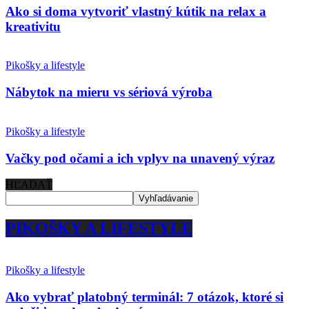
Ako si doma vytvoriť vlastný kútik na relax a
kreativitu
Pikošky a lifestyle
Nábytok na mieru vs sériová výroba
Pikošky a lifestyle
Vačky pod očami a ich vplyv na unavený výraz
HĽADAŤ
PIKOŠKY A LIFESTYLE
Pikošky a lifestyle
Ako vybrať platobný terminál: 7 otázok, ktoré si