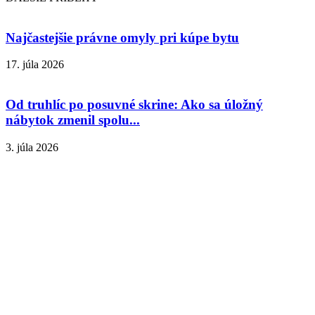
Najčastejšie právne omyly pri kúpe bytu
17. júla 2026
Od truhlíc po posuvné skrine: Ako sa úložný
nábytok zmenil spolu...
3. júla 2026