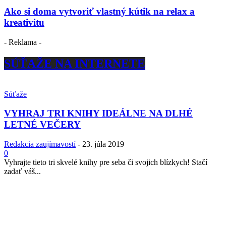
Ako si doma vytvoriť vlastný kútik na relax a
kreativitu
- Reklama -
SÚŤAŽE NA INTERNETE
Súťaže
VYHRAJ TRI KNIHY IDEÁLNE NA DLHÉ
LETNÉ VEČERY
Redakcia zaujímavostí
-
23. júla 2019
0
Vyhrajte tieto tri skvelé knihy pre seba či svojich blízkych! Stačí
zadať váš...