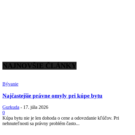
NAJNOVŠIE ČLÁNKY
Bývanie
Najčastejšie právne omyly pri kúpe bytu
Gurkuda
-
17. júla 2026
0
Kúpa bytu nie je len dohoda o cene a odovzdanie kľúčov. Pri
nehnuteľnosti sa právny problém často...