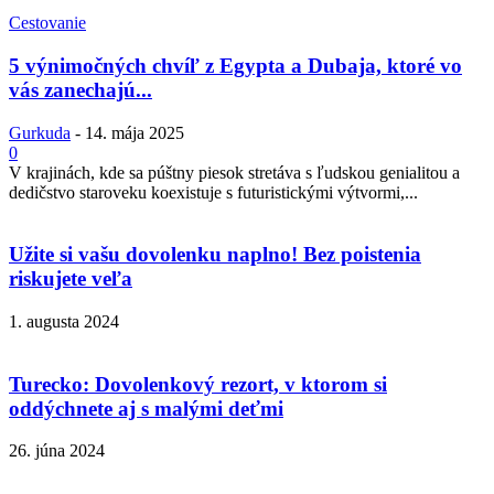
Cestovanie
5 výnimočných chvíľ z Egypta a Dubaja, ktoré vo
vás zanechajú...
Gurkuda
-
14. mája 2025
0
V krajinách, kde sa púštny piesok stretáva s ľudskou genialitou a
dedičstvo staroveku koexistuje s futuristickými výtvormi,...
Užite si vašu dovolenku naplno! Bez poistenia
riskujete veľa
1. augusta 2024
Turecko: Dovolenkový rezort, v ktorom si
oddýchnete aj s malými deťmi
26. júna 2024