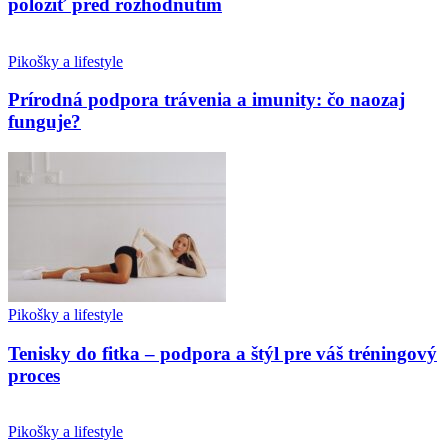
položiť pred rozhodnutím
Pikošky a lifestyle
Prírodná podpora trávenia a imunity: čo naozaj
funguje?
Pikošky a lifestyle
Tenisky do fitka – podpora a štýl pre váš tréningový
proces
Pikošky a lifestyle