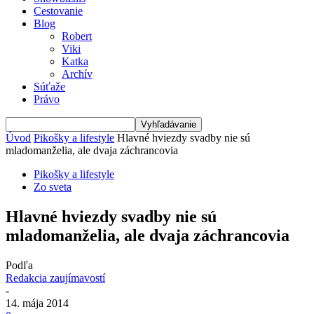
Cestovanie
Blog
Robert
Viki
Katka
Archív
Súťaže
Právo
Úvod
Pikošky a lifestyle
Hlavné hviezdy svadby nie sú
mladomanželia, ale dvaja záchrancovia
Pikošky a lifestyle
Zo sveta
Hlavné hviezdy svadby nie sú
mladomanželia, ale dvaja záchrancovia
Podľa
Redakcia zaujímavostí
-
14. mája 2014