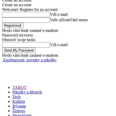
Create an account
Create an account
Welcome! Register for an account
Váš e-mail
Vaše užívateľské meno
Heslo vám bude zaslané e-mailom
Password recovery
Obnoviť svoje heslo
Váš e-mail
Heslo vám bude zaslané e-mailom
Zaujímavosti, novinky a pikošky
TAROT
Pikošky a lifestyle
Tech
Kultúra
Bývanie
Ženovo
Showbiznis