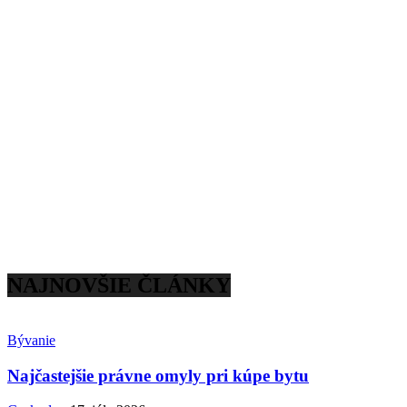
NAJNOVŠIE ČLÁNKY
Bývanie
Najčastejšie právne omyly pri kúpe bytu