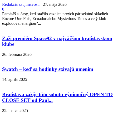
Redakcia zaujímavostí
-
27. mája 2026
0
Pamätáš si časy, keď stačilo zaznieť prvých pár sekúnd skladieb
Encore Une Fois, Ecuador alebo Mysterious Times a celý klub
explodoval energiou?...
Zaži premiéru Space92 v najväčšom bratislavskom
klube
26. februára 2026
Swatch – keď sa hodinky stávajú umením
14. apríla 2025
Bratislava zažije túto sobotu výnimočný OPEN TO
CLOSE SET od Paul...
25. marca 2025