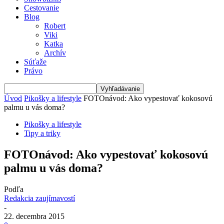
Cestovanie
Blog
Robert
Viki
Katka
Archív
Súťaže
Právo
Úvod
Pikošky a lifestyle
FOTOnávod: Ako vypestovať kokosovú
palmu u vás doma?
Pikošky a lifestyle
Tipy a triky
FOTOnávod: Ako vypestovať kokosovú
palmu u vás doma?
Podľa
Redakcia zaujímavostí
-
22. decembra 2015