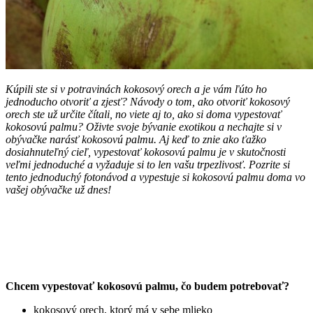
Kúpili ste si v potravinách kokosový orech a je vám ľúto ho
jednoducho otvoriť a zjesť? Návody o tom, ako otvoriť kokosový
orech ste už určite čítali, no viete aj to, ako si doma vypestovať
kokosovú palmu? Oživte svoje bývanie exotikou a nechajte si v
obývačke narásť kokosovú palmu. Aj keď to znie ako ťažko
dosiahnuteľný cieľ, vypestovať kokosovú palmu je v skutočnosti
veľmi jednoduché a vyžaduje si to len vašu trpezlivosť. Pozrite si
tento jednoduchý fotonávod a vypestuje si kokosovú palmu doma vo
vašej obývačke už dnes!
Chcem vypestovať kokosovú palmu, čo budem potrebovať?
kokosový orech, ktorý má v sebe mlieko