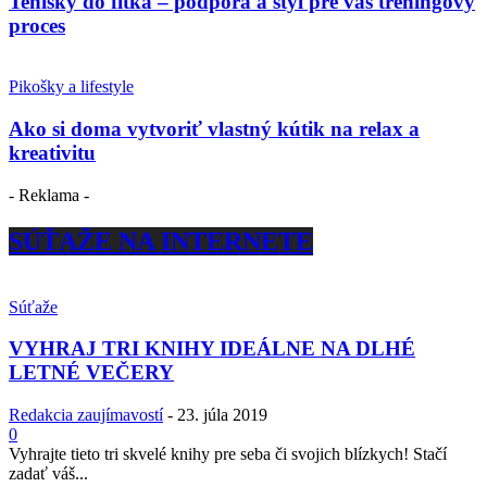
Tenisky do fitka – podpora a štýl pre váš tréningový
proces
Pikošky a lifestyle
Ako si doma vytvoriť vlastný kútik na relax a
kreativitu
- Reklama -
SÚŤAŽE NA INTERNETE
Súťaže
VYHRAJ TRI KNIHY IDEÁLNE NA DLHÉ
LETNÉ VEČERY
Redakcia zaujímavostí
-
23. júla 2019
0
Vyhrajte tieto tri skvelé knihy pre seba či svojich blízkych! Stačí
zadať váš...