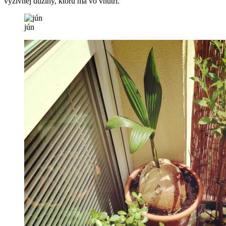
výživnej dužiny, ktorú má vo vnútri.
jún