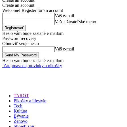
Create an account
Create an account
Welcome! Register for an account
Váš e-mail
Vaše užívateľské meno
Heslo vám bude zaslané e-mailom
Password recovery
Obnoviť svoje heslo
Váš e-mail
Heslo vám bude zaslané e-mailom
Zaujímavosti, novinky a pikošky
TAROT
Pikošky a lifestyle
Tech
Kultúra
Bývanie
Ženovo
Showbiznis