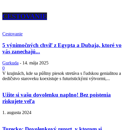
CESTOVANIE
Cestovanie
5 výnimočných chvíľ z Egypta a Dubaja, ktoré vo
vás zanechajú...
Gurkuda
-
14. mája 2025
0
V krajinách, kde sa púštny piesok stretáva s ľudskou genialitou a
dedičstvo staroveku koexistuje s futuristickými výtvormi,...
Užite si vašu dovolenku naplno! Bez poistenia
riskujete veľa
1. augusta 2024
Turecko: Dovolenkový rezort, v ktorom si