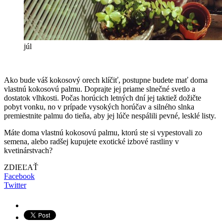
júl
Ako bude váš kokosový orech klíčiť, postupne budete mať doma
vlastnú kokosovú palmu. Doprajte jej priame slnečné svetlo a
dostatok vlhkosti. Počas horúcich letných dní jej taktiež dožičte
pobyt vonku, no v prípade vysokých horúčav a silného slnka
premiestnite palmu do tieňa, aby jej lúče nespálili pevné, lesklé listy.
Máte doma vlastnú kokosovú palmu, ktorú ste si vypestovali zo
semena, alebo radšej kupujete exotické izbové rastliny v
kvetinárstvach?
ZDIEĽAŤ
Facebook
Twitter