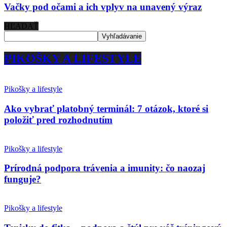
Vačky pod očami a ich vplyv na unavený výraz
HĽADAŤ
PIKOŠKY A LIFESTYLE
Pikošky a lifestyle
Ako vybrať platobný terminál: 7 otázok, ktoré si
položiť pred rozhodnutím
Pikošky a lifestyle
Prírodná podpora trávenia a imunity: čo naozaj
funguje?
Pikošky a lifestyle