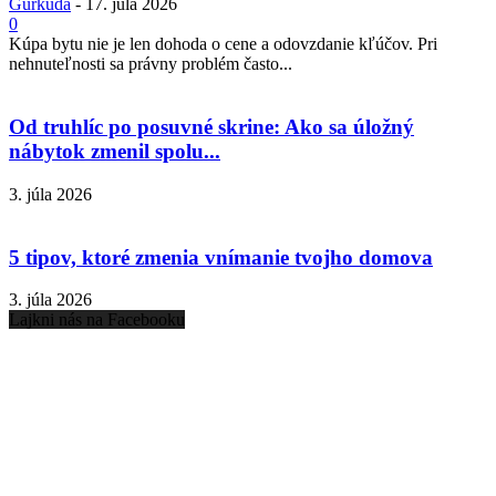
Gurkuda
-
17. júla 2026
0
Kúpa bytu nie je len dohoda o cene a odovzdanie kľúčov. Pri
nehnuteľnosti sa právny problém často...
Od truhlíc po posuvné skrine: Ako sa úložný
nábytok zmenil spolu...
3. júla 2026
5 tipov, ktoré zmenia vnímanie tvojho domova
3. júla 2026
Lajkni nás na Facebooku