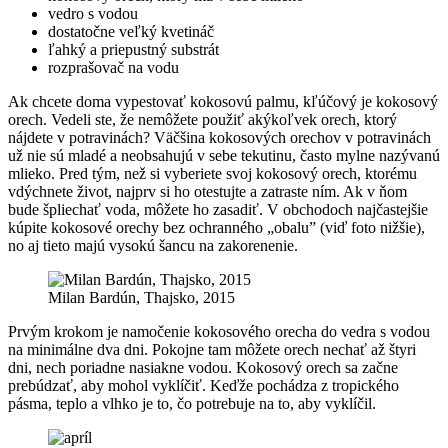
vedro s vodou
dostatočne veľký kvetináč
ľahký a priepustný substrát
rozprašovač na vodu
Ak chcete doma vypestovať kokosovú palmu, kľúčový je kokosový
orech. Vedeli ste, že nemôžete použiť akýkoľvek orech, ktorý
nájdete v potravinách? Väčšina kokosových orechov v potravinách
už nie sú mladé a neobsahujú v sebe tekutinu, často mylne nazývanú
mlieko. Pred tým, než si vyberiete svoj kokosový orech, ktorému
vdýchnete život, najprv si ho otestujte a zatraste ním. Ak v ňom
bude špliechať voda, môžete ho zasadiť. V obchodoch najčastejšie
kúpite kokosové orechy bez ochranného „obalu” (viď foto nižšie),
no aj tieto majú vysokú šancu na zakorenenie.
Milan Bardún, Thajsko, 2015
Prvým krokom je namočenie kokosového orecha do vedra s vodou
na minimálne dva dni. Pokojne tam môžete orech nechať až štyri
dni, nech poriadne nasiakne vodou. Kokosový orech sa začne
prebúdzať, aby mohol vyklíčiť. Keďže pochádza z tropického
pásma, teplo a vlhko je to, čo potrebuje na to, aby vyklíčil.