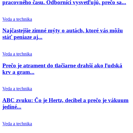
pracovného času. Odborníci vysvetľujú, prečo sa...
Veda a technika
Najčastejšie zimné mýty o autách, ktoré vás môžu
stáť peniaze aj...
Veda a technika
Prečo je atrament do tlačiarne drahší ako ľudská
krv a gram...
Veda a technika
ABC zvuku: Čo je Hertz, decibel a prečo je vákuum
jediné...
Veda a technika