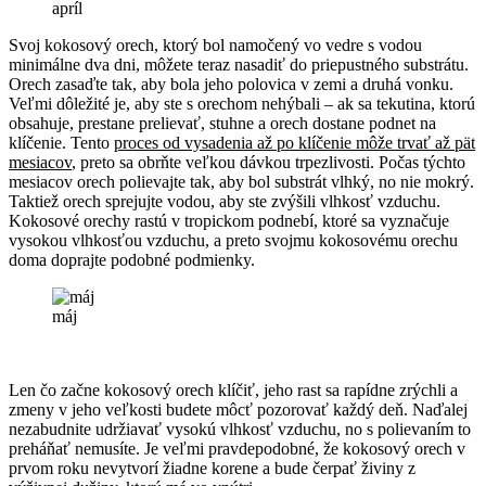
apríl
Svoj kokosový orech, ktorý bol namočený vo vedre s vodou
minimálne dva dni, môžete teraz nasadiť do priepustného substrátu.
Orech zasaďte tak, aby bola jeho polovica v zemi a druhá vonku.
Veľmi dôležité je, aby ste s orechom nehýbali – ak sa tekutina, ktorú
obsahuje, prestane prelievať, stuhne a orech dostane podnet na
klíčenie. Tento
proces od vysadenia až po klíčenie môže trvať až pät
mesiacov
, preto sa obrňte veľkou dávkou trpezlivosti. Počas týchto
mesiacov orech polievajte tak, aby bol substrát vlhký, no nie mokrý.
Taktiež orech sprejujte vodou, aby ste zvýšili vlhkosť vzduchu.
Kokosové orechy rastú v tropickom podnebí, ktoré sa vyznačuje
vysokou vlhkosťou vzduchu, a preto svojmu kokosovému orechu
doma doprajte podobné podmienky.
máj
Len čo začne kokosový orech klíčiť, jeho rast sa rapídne zrýchli a
zmeny v jeho veľkosti budete môcť pozorovať každý deň. Naďalej
nezabudnite udržiavať vysokú vlhkosť vzduchu, no s polievaním to
preháňať nemusíte. Je veľmi pravdepodobné, že kokosový orech v
prvom roku nevytvorí žiadne korene a bude čerpať živiny z