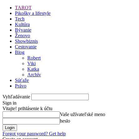
TAROT
Pikošky a lifestyle
Tech
Kultúra
Bývanie
Ženovo
Showbiznis
Cestovanie
Blog
Robert
Viki
Katka
Archív
Súťaže
Právo
Vyhľadávanie
Sign in
Vitajte! prihlásenie k účtu
Vaše užívateľské meno
heslo
Forgot your password? Get help