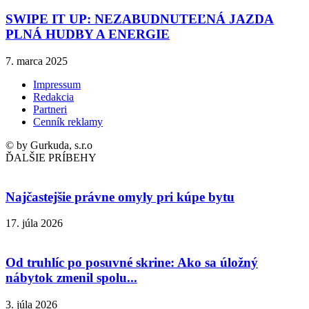
SWIPE IT UP: NEZABUDNUTEĽNÁ JAZDA
PLNÁ HUDBY A ENERGIE
7. marca 2025
Impressum
Redakcia
Partneri
Cenník reklamy
© by Gurkuda, s.r.o
ĎALŠIE PRÍBEHY
Najčastejšie právne omyly pri kúpe bytu
17. júla 2026
Od truhlíc po posuvné skrine: Ako sa úložný
nábytok zmenil spolu...
3. júla 2026