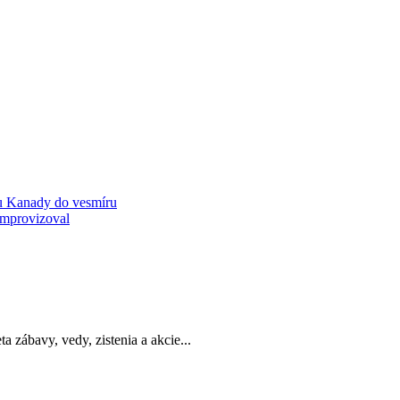
ou Kanady do vesmíru
improvizoval
a zábavy, vedy, zistenia a akcie...