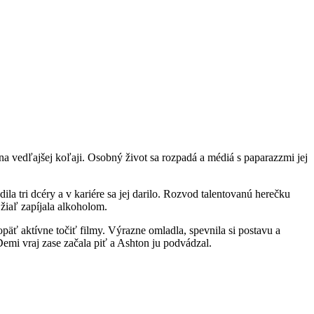
 vedľajšej koľaji. Osobný život sa rozpadá a médiá s paparazzmi jej
a tri dcéry a v kariére sa jej darilo. Rozvod talentovanú herečku
 žiaľ zapíjala alkoholom.
ť aktívne točiť filmy. Výrazne omladla, spevnila si postavu a
mi vraj zase začala piť a Ashton ju podvádzal.