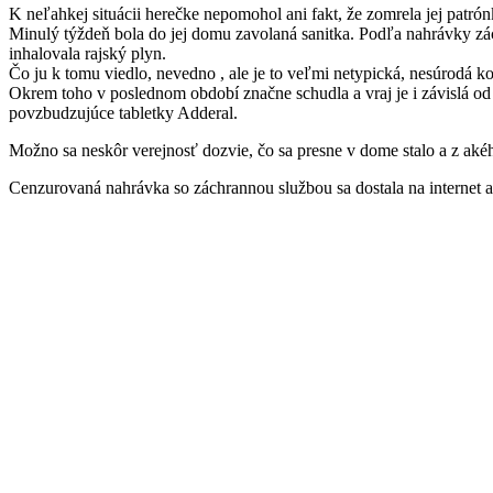
K neľahkej situácii herečke nepomohol ani fakt, že zomrela jej patró
Minulý týždeň bola do jej domu zavolaná sanitka. Podľa nahrávky zá
inhalovala rajský plyn.
Čo ju k tomu viedlo, nevedno , ale je to veľmi netypická, nesúrodá 
Okrem toho v poslednom období značne schudla a vraj je i závislá od
povzbudzujúce tabletky Adderal.
Možno sa neskôr verejnosť dozvie, čo sa presne v dome stalo a z aké
Cenzurovaná nahrávka so záchrannou službou sa dostala na internet 