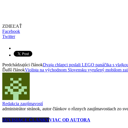
ZDIEĽAŤ
Facebook
Twitter
Predchádzajúci článok
Dvaja chlapci poslali LEGO panáčika s vlajk
Ďalší článok
Violista na východnom Slovensku vyrušený mobilom za
Redakcia zaujímavostí
administrátor stránok, autor článkov o rôznych zaujímavostiach zo svet
SÚVISIACE ČLÁNKY
VIAC OD AUTORA