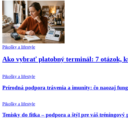
Pikošky a lifestyle
Ako vybrať platobný terminál: 7 otázok, k
Pikošky a lifestyle
Prírodná podpora trávenia a imunity: čo naozaj fun
Pikošky a lifestyle
Tenisky do fitka – podpora a štýl pre váš tréningový 