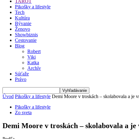
TAROT
Pikošky a lifestyle
Tech
Kultúra
Bývanie
Ženovo
Showbiznis
Cestovanie
Blog
Robert
Viki
Katka
Archív
Súťaže
Právo
Úvod
Pikošky a lifestyle
Demi Moore v troskách – skolabovala a je v
Pikošky a lifestyle
Zo sveta
Demi Moore v troskách – skolabovala a je
Podľa