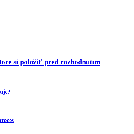
toré si položiť pred rozhodnutím
guje?
proces