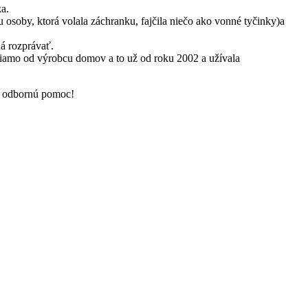
ka.
soby, ktorá volala záchranku, fajčila niečo ako vonné tyčinky)a
ná rozprávať.
priamo od výrobcu domov a to už od roku 2002 a užívala
dá odbornú pomoc!