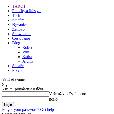
TAROT
Pikošky a lifestyle
Tech
Kultúra
Bývanie
Ženovo
Showbiznis
Cestovanie
Blog
Robert
Viki
Katka
Archív
Súťaže
Právo
Vyhľadávanie
Sign in
Vitajte! prihlásenie k účtu
Vaše užívateľské meno
heslo
Forgot your password? Get help