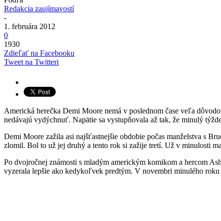
Redakcia zaujímavostí
-
1. februára 2012
0
1930
Zdieľať na Facebooku
Tweet na Twitteri
Americká herečka Demi Moore nemá v poslednom čase veľa dôvodov pre
nedávajú vydýchnuť. Napätie sa vystupňovala až tak, že minulý týžde
Demi Moore zažila asi najšťastnejšie obdobie počas manželstva s Bruc
zlomil. Bol to už jej druhý a tento rok si zažije tretí. Už v minulost
Po dvojročnej známosti s mladým americkým komikom a hercom Ashtono
vyzerala lepšie ako kedykoľvek predtým. V novembri minulého roku s