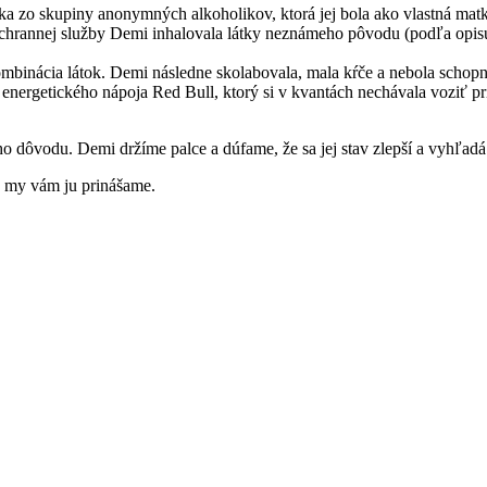
nka zo skupiny anonymných alkoholikov, ktorá jej bola ako vlastná mat
chrannej služby Demi inhalovala látky neznámeho pôvodu (podľa opisu o
kombinácia látok. Demi následne skolabovala, mala kŕče a nebola schop
 energetického nápoja Red Bull, ktorý si v kvantách nechávala voziť 
ho dôvodu. Demi držíme palce a dúfame, že sa jej stav zlepší a vyhľa
a my vám ju prinášame.