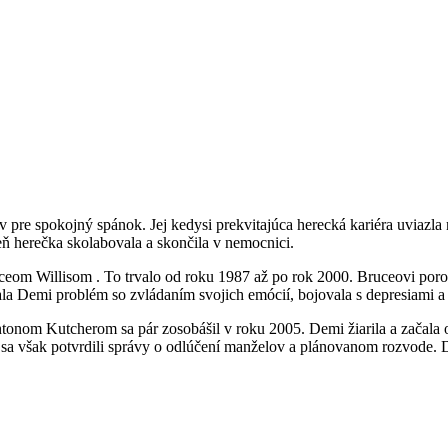
 spokojný spánok. Jej kedysi prekvitajúca herecká kariéra uviazla na
ň herečka skolabovala a skončila v nemocnici.
eom Willisom . To trvalo od roku 1987 až po rok 2000. Bruceovi porodil
i mala Demi problém so zvládaním svojich emócií, bojovala s depresiami a
m Kutcherom sa pár zosobášil v roku 2005. Demi žiarila a začala opä
a však potvrdili správy o odlúčení manželov a plánovanom rozvode. De