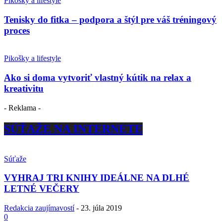
Pikošky a lifestyle
Tenisky do fitka – podpora a štýl pre váš tréningový
proces
Pikošky a lifestyle
Ako si doma vytvoriť vlastný kútik na relax a
kreativitu
- Reklama -
SÚŤAŽE NA INTERNETE
Súťaže
VYHRAJ TRI KNIHY IDEÁLNE NA DLHÉ
LETNÉ VEČERY
Redakcia zaujímavostí
-
23. júla 2019
0