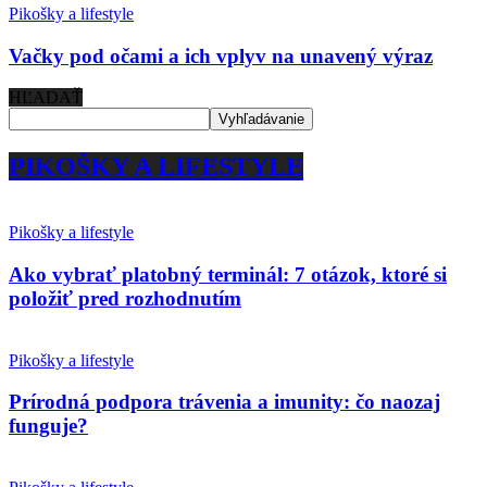
Pikošky a lifestyle
Vačky pod očami a ich vplyv na unavený výraz
HĽADAŤ
PIKOŠKY A LIFESTYLE
Pikošky a lifestyle
Ako vybrať platobný terminál: 7 otázok, ktoré si
položiť pred rozhodnutím
Pikošky a lifestyle
Prírodná podpora trávenia a imunity: čo naozaj
funguje?