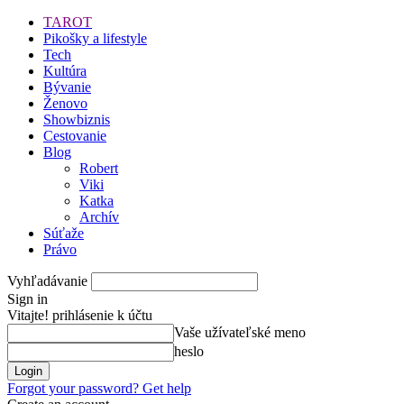
TAROT
Pikošky a lifestyle
Tech
Kultúra
Bývanie
Ženovo
Showbiznis
Cestovanie
Blog
Robert
Viki
Katka
Archív
Súťaže
Právo
Vyhľadávanie
Sign in
Vitajte! prihlásenie k účtu
Vaše užívateľské meno
heslo
Forgot your password? Get help