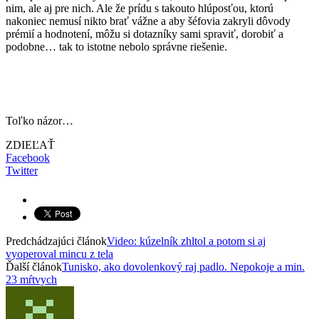
nim, ale aj pre nich. Ale že prídu s takouto hlúposťou, ktorú
nakoniec nemusí nikto brať vážne a aby šéfovia zakryli dôvody
prémií a hodnotení, môžu si dotazníky sami spraviť, dorobiť a
podobne… tak to istotne nebolo správne riešenie.
Toľko názor…
ZDIEĽAŤ
Facebook
Twitter
Predchádzajúci článok
Video: kúzelník zhltol a potom si aj
vyoperoval mincu z tela
Ďalší článok
Tunisko, ako dovolenkový raj padlo. Nepokoje a min.
23 mŕtvych