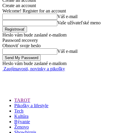
Create an account
Create an account
Welcome! Register for an account
Váš e-mail
Vaše užívateľské meno
Heslo vám bude zaslané e-mailom
Password recovery
Obnoviť svoje heslo
Váš e-mail
Heslo vám bude zaslané e-mailom
Zaujímavosti, novinky a pikošky
TAROT
Pikošky a lifestyle
Tech
Kultúra
Bývanie
Ženovo
Showbiznis