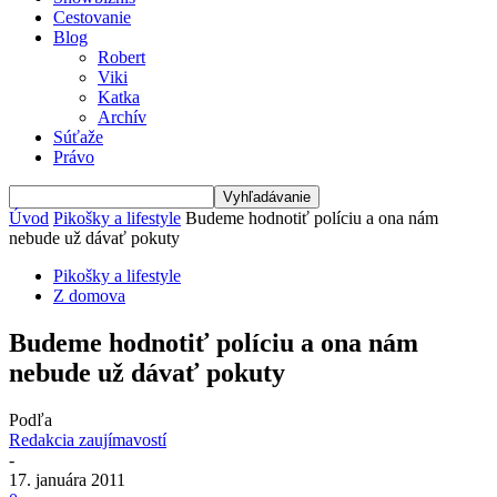
Cestovanie
Blog
Robert
Viki
Katka
Archív
Súťaže
Právo
Úvod
Pikošky a lifestyle
Budeme hodnotiť políciu a ona nám
nebude už dávať pokuty
Pikošky a lifestyle
Z domova
Budeme hodnotiť políciu a ona nám
nebude už dávať pokuty
Podľa
Redakcia zaujímavostí
-
17. januára 2011