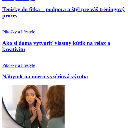
Tenisky do fitka – podpora a štýl pre váš tréningový
proces
Pikošky a lifestyle
Ako si doma vytvoriť vlastný kútik na relax a
kreativitu
Pikošky a lifestyle
Nábytok na mieru vs sériová výroba