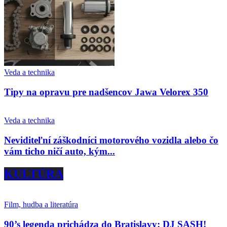
Veda a technika
Tipy na opravu pre nadšencov Jawa Velorex 350
Veda a technika
Neviditeľní záškodníci motorového vozidla alebo čo
vám ticho ničí auto, kým...
KULTÚRA
Film, hudba a literatúra
90’s legenda prichádza do Bratislavy: DJ SASH!