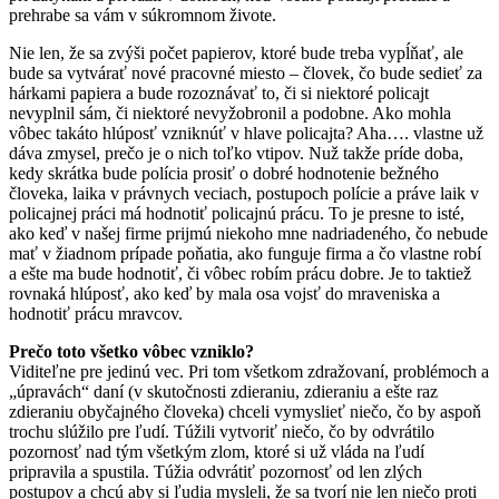
prehrabe sa vám v súkromnom živote.
Nie len, že sa zvýši počet papierov, ktoré bude treba vypĺňať, ale
bude sa vytvárať nové pracovné miesto – človek, čo bude sedieť za
hárkami papiera a bude rozoznávať to, či si niektoré policajt
nevyplnil sám, či niektoré nevyžobronil a podobne. Ako mohla
vôbec takáto hlúposť vzniknúť v hlave policajta? Aha…. vlastne už
dáva zmysel, prečo je o nich toľko vtipov. Nuž takže príde doba,
kedy skrátka bude polícia prosiť o dobré hodnotenie bežného
človeka, laika v právnych veciach, postupoch polície a práve laik v
policajnej práci má hodnotiť policajnú prácu. To je presne to isté,
ako keď v našej firme prijmú niekoho mne nadriadeného, čo nebude
mať v žiadnom prípade poňatia, ako funguje firma a čo vlastne robí
a ešte ma bude hodnotiť, či vôbec robím prácu dobre. Je to taktiež
rovnaká hlúposť, ako keď by mala osa vojsť do mraveniska a
hodnotiť prácu mravcov.
Prečo toto všetko vôbec vzniklo?
Viditeľne pre jedinú vec. Pri tom všetkom zdražovaní, problémoch a
„úpravách“ daní (v skutočnosti zdieraniu, zdieraniu a ešte raz
zdieraniu obyčajného človeka) chceli vymyslieť niečo, čo by aspoň
trochu slúžilo pre ľudí. Túžili vytvoriť niečo, čo by odvrátilo
pozornosť nad tým všetkým zlom, ktoré si už vláda na ľudí
pripravila a spustila. Túžia odvrátiť pozornosť od len zlých
postupov a chcú aby si ľudia mysleli, že sa tvorí nie len niečo proti