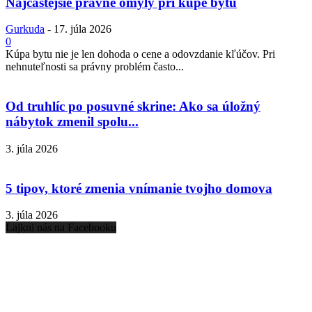
Najčastejšie právne omyly pri kúpe bytu
Gurkuda
-
17. júla 2026
0
Kúpa bytu nie je len dohoda o cene a odovzdanie kľúčov. Pri
nehnuteľnosti sa právny problém často...
Od truhlíc po posuvné skrine: Ako sa úložný
nábytok zmenil spolu...
3. júla 2026
5 tipov, ktoré zmenia vnímanie tvojho domova
3. júla 2026
Lajkni nás na Facebooku