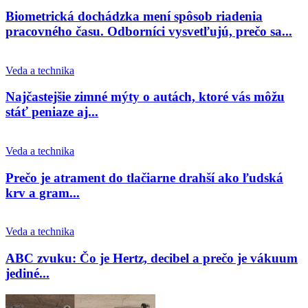
Biometrická dochádzka mení spôsob riadenia
pracovného času. Odborníci vysvetľujú, prečo sa...
Veda a technika
Najčastejšie zimné mýty o autách, ktoré vás môžu
stáť peniaze aj...
Veda a technika
Prečo je atrament do tlačiarne drahší ako ľudská
krv a gram...
Veda a technika
ABC zvuku: Čo je Hertz, decibel a prečo je vákuum
jediné...