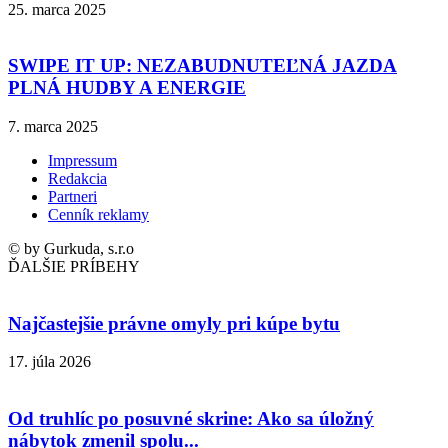
25. marca 2025
SWIPE IT UP: NEZABUDNUTEĽNÁ JAZDA
PLNÁ HUDBY A ENERGIE
7. marca 2025
Impressum
Redakcia
Partneri
Cenník reklamy
© by Gurkuda, s.r.o
ĎALŠIE PRÍBEHY
Najčastejšie právne omyly pri kúpe bytu
17. júla 2026
Od truhlíc po posuvné skrine: Ako sa úložný
nábytok zmenil spolu...