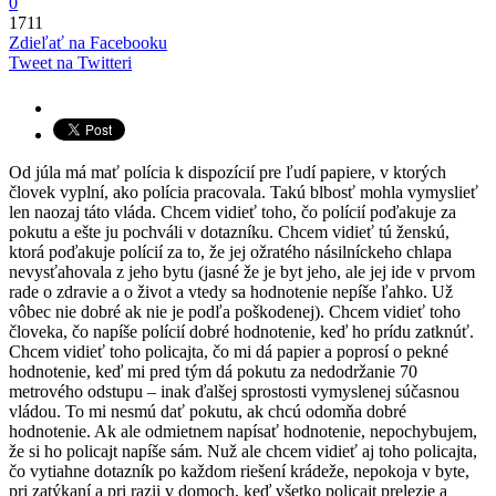
0
1711
Zdieľať na Facebooku
Tweet na Twitteri
Od júla má mať polícia k dispozícií pre ľudí papiere, v ktorých
človek vyplní, ako polícia pracovala. Takú blbosť mohla vymyslieť
len naozaj táto vláda. Chcem vidieť toho, čo polícií poďakuje za
pokutu a ešte ju pochváli v dotazníku. Chcem vidieť tú ženskú,
ktorá poďakuje polícií za to, že jej ožratého násilníckeho chlapa
nevysťahovala z jeho bytu (jasné že je byt jeho, ale jej ide v prvom
rade o zdravie a o život a vtedy sa hodnotenie nepíše ľahko. Už
vôbec nie dobré ak nie je podľa poškodenej). Chcem vidieť toho
človeka, čo napíše polícií dobré hodnotenie, keď ho prídu zatknúť.
Chcem vidieť toho policajta, čo mi dá papier a poprosí o pekné
hodnotenie, keď mi pred tým dá pokutu za nedodržanie 70
metrového odstupu – inak ďalšej sprostosti vymyslenej súčasnou
vládou. To mi nesmú dať pokutu, ak chcú odomňa dobré
hodnotenie. Ak ale odmietnem napísať hodnotenie, nepochybujem,
že si ho policajt napíše sám. Nuž ale chcem vidieť aj toho policajta,
čo vytiahne dotazník po každom riešení krádeže, nepokoja v byte,
pri zatýkaní a pri razii v domoch, keď všetko policajt prelezie a