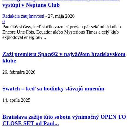
vystúpi v Neptune Club
Redakcia zaujímavostí
-
27. mája 2026
0
Pamätáš si časy, keď stačilo zaznieť prvých pár sekúnd skladieb
Encore Une Fois, Ecuador alebo Mysterious Times a celý klub
explodoval energiou?...
Zaži premiéru Space92 v najväčšom bratislavskom
klube
26. februára 2026
Swatch – keď sa hodinky stávajú umením
14. apríla 2025
Bratislava zažije túto sobotu výnimočný OPEN TO
CLOSE SET od Paul...