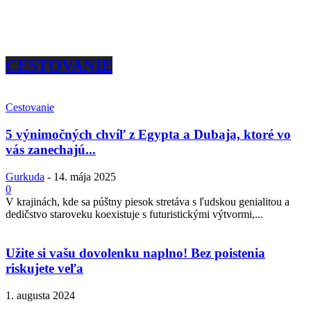
CESTOVANIE
Cestovanie
5 výnimočných chvíľ z Egypta a Dubaja, ktoré vo
vás zanechajú...
Gurkuda
-
14. mája 2025
0
V krajinách, kde sa púštny piesok stretáva s ľudskou genialitou a
dedičstvo staroveku koexistuje s futuristickými výtvormi,...
Užite si vašu dovolenku naplno! Bez poistenia
riskujete veľa
1. augusta 2024