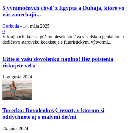
5 výnimočných chvíľ z Egypta a Dubaja, ktoré vo
vás zanechajú...
Gurkuda
-
14. mája 2025
0
V krajinách, kde sa púštny piesok stretáva s ľudskou genialitou a
dedičstvo staroveku koexistuje s futuristickými výtvormi,...
Užite si vašu dovolenku naplno! Bez poistenia
riskujete veľa
1. augusta 2024
Turecko: Dovolenkový rezort, v ktorom si
oddýchnete aj s malými deťmi
26. júna 2024