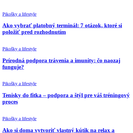
Pikošky a lifestyle
Ako vybrať platobný terminál: 7 otázok, ktoré si
položiť pred rozhodnutím
Pikošky a lifestyle
Prírodná podpora trávenia a imunity: čo naozaj
funguje?
Pikošky a lifestyle
Tenisky do fitka – podpora a štýl pre váš tréningový
proces
Pikošky a lifestyle
Ako si doma vytvoriť vlastný kútik na relax a