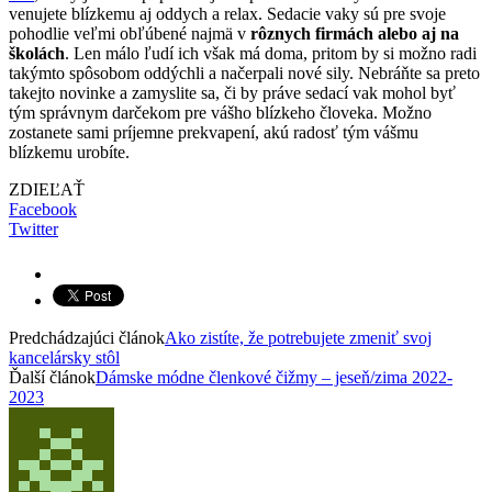
venujete blízkemu aj oddych a relax. Sedacie vaky sú pre svoje
pohodlie veľmi obľúbené najmä v
rôznych firmá
ch alebo aj na
školách
. Len málo ľudí ich však má doma, pritom by si možno radi
takýmto spôsobom oddýchli a načerpali nové sily. Nebráňte sa preto
takejto novinke a zamyslite sa, či by práve sedací vak mohol byť
tým správnym darčekom pre vášho blízkeho človeka. Možno
zostanete sami príjemne prekvapení, akú radosť tým vášmu
blízkemu urobíte.
ZDIEĽAŤ
Facebook
Twitter
Predchádzajúci článok
Ako zistíte, že potrebujete zmeniť svoj
kancelársky stôl
Ďalší článok
Dámske módne členkové čižmy – jeseň/zima 2022-
2023