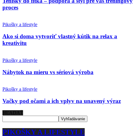
Tenisky do fitka – podpora a štýl pre váš tréningový
proces
Pikošky a lifestyle
Ako si doma vytvoriť vlastný kútik na relax a
kreativitu
Pikošky a lifestyle
Nábytok na mieru vs sériová výroba
Pikošky a lifestyle
Vačky pod očami a ich vplyv na unavený výraz
HĽADAŤ
PIKOŠKY A LIFESTYLE