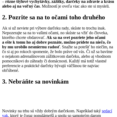
–
rôzne štýlové vychytávky, zážitky, darčeky na zdravie a krásu
alebo aj na voľný čas
. Možností je oveľa viac ako ste si mysleli.
2. Pozrite sa na to očami toho druh
ého
Ak si už neviete pri výbere darčeku rady, skúste to trochu inak.
Nepozerajte sa na to vašimi očami, no skúste sa vžiť do človeka,
ktorého chcete obdarovať.
Ak sa na svet pozriete jeho očami
a ešte k tomu ho aj dobre poznáte, mož
no prídete na nieč
o, čo
by mu urobilo nesmiernu radosť
. Snažte sa potešiť ho niečím, na
čo si aj po rokoch spomenie, že bolo práve od vás. Či už sa bavíme
o nejakom adrenalínovom zážitkovom darčeku, alebo aj vhodnom
pomocníkovi do záhrady či domácnosti. Každý má totiž vlastné
preferencie a praktické darčeky bývajú väčšinou tie najviac
obľúbené.
3. Nebráňte sa novinkám
Novinky na trhu sú vždy dobrým darčekom. Napríklad taký
sedací
vak
, ktorý je čoraz populárnejší a spolu so samotným darom