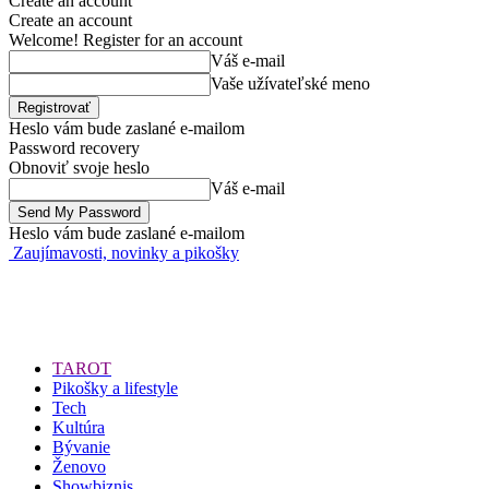
Create an account
Create an account
Welcome! Register for an account
Váš e-mail
Vaše užívateľské meno
Heslo vám bude zaslané e-mailom
Password recovery
Obnoviť svoje heslo
Váš e-mail
Heslo vám bude zaslané e-mailom
Zaujímavosti, novinky a pikošky
TAROT
Pikošky a lifestyle
Tech
Kultúra
Bývanie
Ženovo
Showbiznis