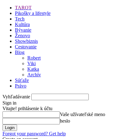
TAROT
Pikošky a lifestyle
Tech
Kultúra
Bývanie
Ženovo
Showbiznis
Cestovanie
Blog
Robert
Viki
Katka
Archív
Súťaže
Právo
Vyhľadávanie
Sign in
Vitajte! prihlásenie k účtu
Vaše užívateľské meno
heslo
Forgot your password? Get help