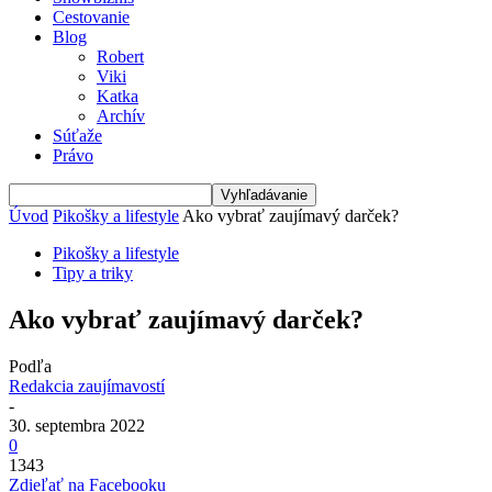
Cestovanie
Blog
Robert
Viki
Katka
Archív
Súťaže
Právo
Úvod
Pikošky a lifestyle
Ako vybrať zaujímavý darček?
Pikošky a lifestyle
Tipy a triky
Ako vybrať zaujímavý darček?
Podľa
Redakcia zaujímavostí
-
30. septembra 2022
0
1343
Zdieľať na Facebooku