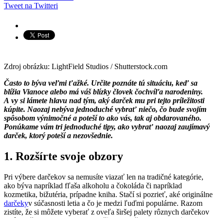
Tweet na Twitteri
Zdroj obrázku: LightField Studios / Shutterstock.com
Často to býva veľmi ťažké. Určite poznáte tú situáciu, keď sa
blížia Vianoce alebo má váš blízky človek čochvíľa narodeniny.
A vy si lámete hlavu nad tým, aký darček mu pri tejto príležitosti
kúpite. Naozaj nebýva jednoduché vybrať niečo, čo bude svojím
spôsobom výnimočné a poteší to ako vás, tak aj obdarovaného.
Ponúkame vám tri jednoduché tipy, ako vybrať naozaj zaujímavý
darček, ktorý poteší a nezovšednie.
1. Rozšírte svoje obzory
Pri výbere darčekov sa nemusíte viazať len na tradičné kategórie,
ako býva napríklad fľaša alkoholu a čokoláda či napríklad
kozmetika, bižutéria, prípadne kniha. Stačí si pozrieť, aké originálne
darčeky
v súčasnosti letia a čo je medzi ľuďmi populárne. Razom
zistíte, že si môžete vyberať z oveľa širšej palety rôznych darčekov