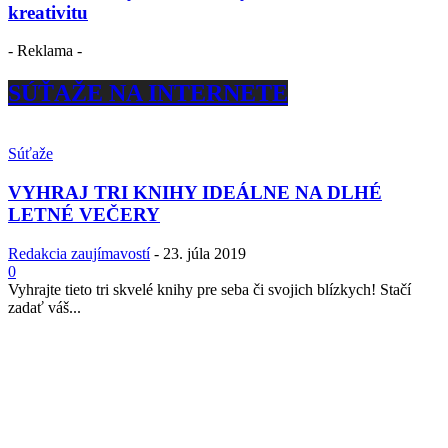
kreativitu
- Reklama -
SÚŤAŽE NA INTERNETE
Súťaže
VYHRAJ TRI KNIHY IDEÁLNE NA DLHÉ
LETNÉ VEČERY
Redakcia zaujímavostí
-
23. júla 2019
0
Vyhrajte tieto tri skvelé knihy pre seba či svojich blízkych! Stačí
zadať váš...