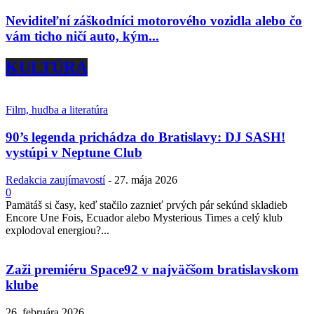
Neviditeľní záškodníci motorového vozidla alebo čo
vám ticho ničí auto, kým...
KULTÚRA
Film, hudba a literatúra
90’s legenda prichádza do Bratislavy: DJ SASH!
vystúpi v Neptune Club
Redakcia zaujímavostí
-
27. mája 2026
0
Pamätáš si časy, keď stačilo zaznieť prvých pár sekúnd skladieb
Encore Une Fois, Ecuador alebo Mysterious Times a celý klub
explodoval energiou?...
Zaži premiéru Space92 v najväčšom bratislavskom
klube
26. februára 2026