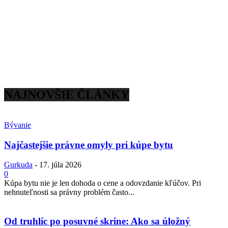
NAJNOVŠIE ČLÁNKY
Bývanie
Najčastejšie právne omyly pri kúpe bytu
Gurkuda
-
17. júla 2026
0
Kúpa bytu nie je len dohoda o cene a odovzdanie kľúčov. Pri
nehnuteľnosti sa právny problém často...
Od truhlíc po posuvné skrine: Ako sa úložný