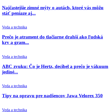
Najčastejšie zimné mýty o autách, ktoré vás môžu
stáť peniaze aj...
Veda a technika
Prečo je atrament do tlačiarne drahší ako ľudská
krv a gram...
Veda a technika
ABC zvuku: Čo je Hertz, decibel a prečo je vákuum
jediné...
Veda a technika
Tipy na opravu pre nadšencov Jawa Velorex 350
Veda a technika