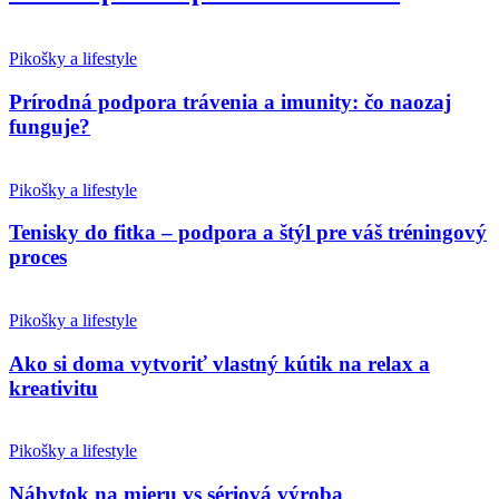
Pikošky a lifestyle
Prírodná podpora trávenia a imunity: čo naozaj
funguje?
Pikošky a lifestyle
Tenisky do fitka – podpora a štýl pre váš tréningový
proces
Pikošky a lifestyle
Ako si doma vytvoriť vlastný kútik na relax a
kreativitu
Pikošky a lifestyle
Nábytok na mieru vs sériová výroba