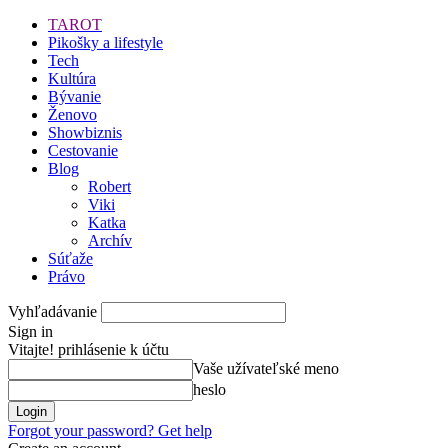
TAROT
Pikošky a lifestyle
Tech
Kultúra
Bývanie
Ženovo
Showbiznis
Cestovanie
Blog
Robert
Viki
Katka
Archív
Súťaže
Právo
Vyhľadávanie
Sign in
Vitajte! prihlásenie k účtu
Vaše užívateľské meno
heslo
Forgot your password? Get help