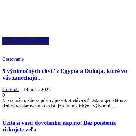
CESTOVANIE
Cestovanie
5 výnimočných chvíľ z Egypta a Dubaja, ktoré vo
vás zanechajú...
Gurkuda
-
14. mája 2025
0
V krajinách, kde sa púštny piesok stretáva s ľudskou genialitou a
dedičstvo staroveku koexistuje s futuristickými výtvormi,...
Užite si vašu dovolenku naplno! Bez poistenia
riskujete veľa