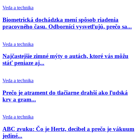
Veda a technika
Biometrická dochádzka mení spôsob riadenia
pracovného času. Odborníci vysvetľujú, prečo sa...
Veda a technika
Najčastejšie zimné mýty o autách, ktoré vás môžu
stáť peniaze aj...
Veda a technika
Prečo je atrament do tlačiarne drahší ako ľudská
krv a gram...
Veda a technika
ABC zvuku: Čo je Hertz, decibel a prečo je vákuum
jediné...