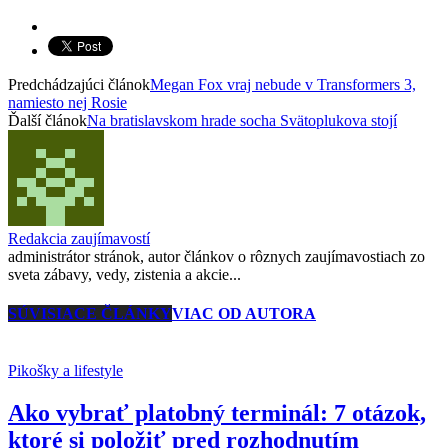
Predchádzajúci článok
Megan Fox vraj nebude v Transformers 3,
namiesto nej Rosie
Ďalší článok
Na bratislavskom hrade socha Svätoplukova stojí
Redakcia zaujímavostí
administrátor stránok, autor článkov o rôznych zaujímavostiach zo
sveta zábavy, vedy, zistenia a akcie...
SÚVISIACE ČLÁNKY
VIAC OD AUTORA
Pikošky a lifestyle
Ako vybrať platobný terminál: 7 otázok,
ktoré si položiť pred rozhodnutím