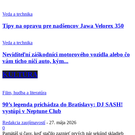
Veda a technika
Tipy na opravu pre nadšencov Jawa Velorex 350
Veda a technika
Neviditeľní záškodníci motorového vozidla alebo čo
vám ticho ničí auto, kým...
KULTÚRA
Film, hudba a literatúra
90’s legenda prichádza do Bratislavy: DJ SASH!
vystúpi v Neptune Club
Redakcia zaujímavostí
-
27. mája 2026
0
Pamätáš si časy, keď stačilo zaznieť prvých pár sekúnd skladieb