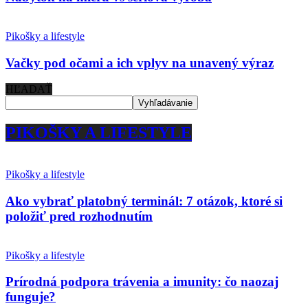
Pikošky a lifestyle
Vačky pod očami a ich vplyv na unavený výraz
HĽADAŤ
PIKOŠKY A LIFESTYLE
Pikošky a lifestyle
Ako vybrať platobný terminál: 7 otázok, ktoré si
položiť pred rozhodnutím
Pikošky a lifestyle
Prírodná podpora trávenia a imunity: čo naozaj
funguje?