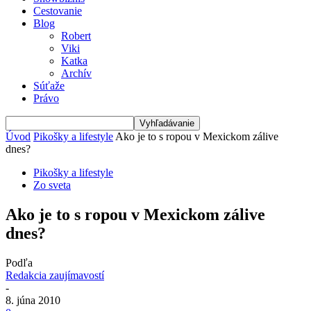
Cestovanie
Blog
Robert
Viki
Katka
Archív
Súťaže
Právo
Úvod
Pikošky a lifestyle
Ako je to s ropou v Mexickom zálive
dnes?
Pikošky a lifestyle
Zo sveta
Ako je to s ropou v Mexickom zálive
dnes?
Podľa
Redakcia zaujímavostí
-
8. júna 2010