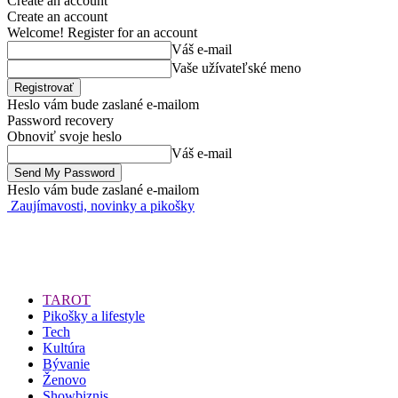
Create an account
Create an account
Welcome! Register for an account
Váš e-mail
Vaše užívateľské meno
Heslo vám bude zaslané e-mailom
Password recovery
Obnoviť svoje heslo
Váš e-mail
Heslo vám bude zaslané e-mailom
Zaujímavosti, novinky a pikošky
TAROT
Pikošky a lifestyle
Tech
Kultúra
Bývanie
Ženovo
Showbiznis