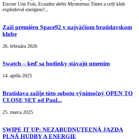
Encore Une Fois, Ecuador alebo Mysterious Times a celý klub
explodoval energiou?...
Zaži premiéru Space92 v najväčšom bratislavskom
klube
26. februára 2026
Swatch – keď sa hodinky stávajú umením
14. apríla 2025
Bratislava zažije túto sobotu výnimočný OPEN TO
CLOSE SET od Paul...
25. marca 2025
SWIPE IT UP: NEZABUDNUTEĽNÁ JAZDA
PLNÁ HUDBY A ENERGIE