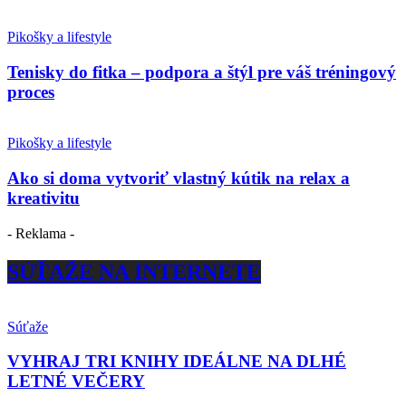
Pikošky a lifestyle
Tenisky do fitka – podpora a štýl pre váš tréningový
proces
Pikošky a lifestyle
Ako si doma vytvoriť vlastný kútik na relax a
kreativitu
- Reklama -
SÚŤAŽE NA INTERNETE
Súťaže
VYHRAJ TRI KNIHY IDEÁLNE NA DLHÉ
LETNÉ VEČERY