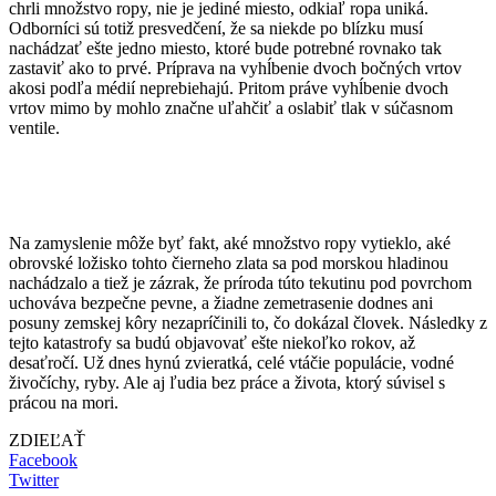
chrli množstvo ropy, nie je jediné miesto, odkiaľ ropa uniká.
Odborníci sú totiž presvedčení, že sa niekde po blízku musí
nachádzať ešte jedno miesto, ktoré bude potrebné rovnako tak
zastaviť ako to prvé. Príprava na vyhĺbenie dvoch bočných vrtov
akosi podľa médií neprebiehajú. Pritom práve vyhĺbenie dvoch
vrtov mimo by mohlo značne uľahčiť a oslabiť tlak v súčasnom
ventile.
Na zamyslenie môže byť fakt, aké množstvo ropy vytieklo, aké
obrovské ložisko tohto čierneho zlata sa pod morskou hladinou
nachádzalo a tiež je zázrak, že príroda túto tekutinu pod povrchom
uchováva bezpečne pevne, a žiadne zemetrasenie dodnes ani
posuny zemskej kôry nezapríčinili to, čo dokázal človek. Následky z
tejto katastrofy sa budú objavovať ešte niekoľko rokov, až
desaťročí. Už dnes hynú zvieratká, celé vtáčie populácie, vodné
živočíchy, ryby. Ale aj ľudia bez práce a života, ktorý súvisel s
prácou na mori.
ZDIEĽAŤ
Facebook
Twitter