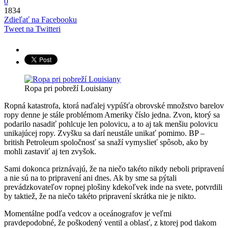
0
1834
Zdieľať na Facebooku
Tweet na Twitteri
Ropa pri pobreží Louisiany
Ropná katastrofa, ktorá naďalej vypúšťa obrovské množstvo barelov
ropy denne je stále problémom Ameriky číslo jedna. Zvon, ktorý sa
podarilo nasadiť pohlcuje len polovicu, a to aj tak menšiu polovicu
unikajúcej ropy. Zvyšku sa darí neustále unikať pomimo. BP –
british Petroleum spoločnosť sa snaží vymyslieť spôsob, ako by
mohli zastaviť aj ten zvyšok.
Sami dokonca priznávajú, že na niečo takéto nikdy neboli pripravení
a nie sú na to pripravení ani dnes. Ak by sme sa pýtali
prevádzkovateľov ropnej plošiny kdekoľvek inde na svete, potvrdili
by taktiež, že na niečo takéto pripravení skrátka nie je nikto.
Momentálne podľa vedcov a oceánografov je veľmi
pravdepodobné, že poškodený ventil a oblasť, z ktorej pod tlakom