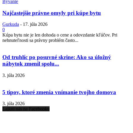
Bývanie
Najčastejšie právne omyly pri kúpe bytu
Gurkuda
-
17. júla 2026
0
Kúpa bytu nie je len dohoda o cene a odovzdanie kľúčov. Pri
nehnuteľnosti sa právny problém často...
Od truhlíc po posuvné skrine: Ako sa úložný
nábytok zmenil spolu...
3. júla 2026
5 tipov, ktoré zmenia vnímanie tvojho domova
3. júla 2026
Lajkni nás na Facebooku