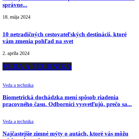
správne...
18. mája 2024
10 netradičných cestovateľských destinácií, ktoré
vám zmenia pohľad na svet
2. apríla 2024
VEDA A TECHNIKA
Veda a technika
Biometrická dochádzka mení spôsob riadenia
pracovného času. Odborníci vysvetľujú, prečo sa...
Veda a technika
Najčastejšie zimné mýty o autách, ktoré vás môžu