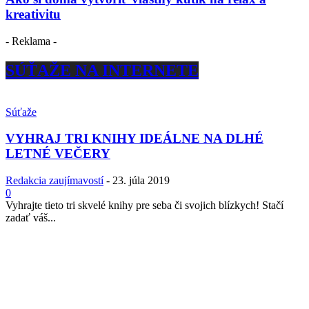
kreativitu
- Reklama -
SÚŤAŽE NA INTERNETE
Súťaže
VYHRAJ TRI KNIHY IDEÁLNE NA DLHÉ
LETNÉ VEČERY
Redakcia zaujímavostí
-
23. júla 2019
0
Vyhrajte tieto tri skvelé knihy pre seba či svojich blízkych! Stačí
zadať váš...