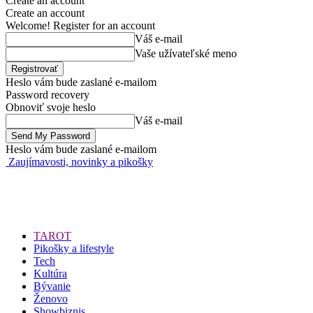
Create an account
Create an account
Welcome! Register for an account
Váš e-mail
Vaše užívateľské meno
Heslo vám bude zaslané e-mailom
Password recovery
Obnoviť svoje heslo
Váš e-mail
Heslo vám bude zaslané e-mailom
Zaujímavosti, novinky a pikošky
TAROT
Pikošky a lifestyle
Tech
Kultúra
Bývanie
Ženovo
Showbiznis