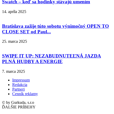
Swatch – keď sa hodinky stávajú umením
14. apríla 2025
Bratislava zažije túto sobotu výnimočný OPEN TO
CLOSE SET od Paul...
25. marca 2025
SWIPE IT UP: NEZABUDNUTEĽNÁ JAZDA
PLNÁ HUDBY A ENERGIE
7. marca 2025
Impressum
Redakcia
Partneri
Cenník reklamy
© by Gurkuda, s.r.o
ĎALŠIE PRÍBEHY