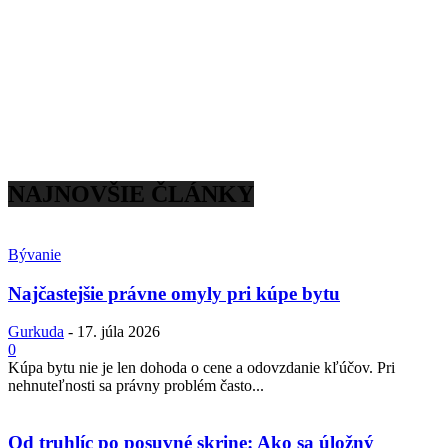
NAJNOVŠIE ČLÁNKY
Bývanie
Najčastejšie právne omyly pri kúpe bytu
Gurkuda
-
17. júla 2026
0
Kúpa bytu nie je len dohoda o cene a odovzdanie kľúčov. Pri
nehnuteľnosti sa právny problém často...
Od truhlíc po posuvné skrine: Ako sa úložný