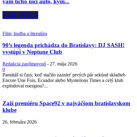
vám ticho ničí auto, kým...
KULTÚRA
Film, hudba a literatúra
90’s legenda prichádza do Bratislavy: DJ SASH!
vystúpi v Neptune Club
Redakcia zaujímavostí
-
27. mája 2026
0
Pamätáš si časy, keď stačilo zaznieť prvých pár sekúnd skladieb
Encore Une Fois, Ecuador alebo Mysterious Times a celý klub
explodoval energiou?...
Zaži premiéru Space92 v najväčšom bratislavskom
klube
26. februára 2026