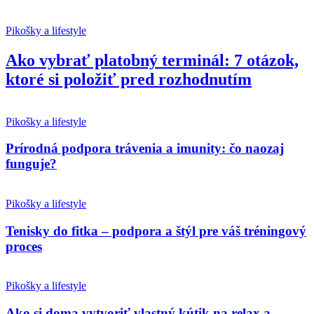
Pikošky a lifestyle
Ako vybrať platobný terminál: 7 otázok,
ktoré si položiť pred rozhodnutím
Pikošky a lifestyle
Prírodná podpora trávenia a imunity: čo naozaj
funguje?
Pikošky a lifestyle
Tenisky do fitka – podpora a štýl pre váš tréningový
proces
Pikošky a lifestyle
Ako si doma vytvoriť vlastný kútik na relax a