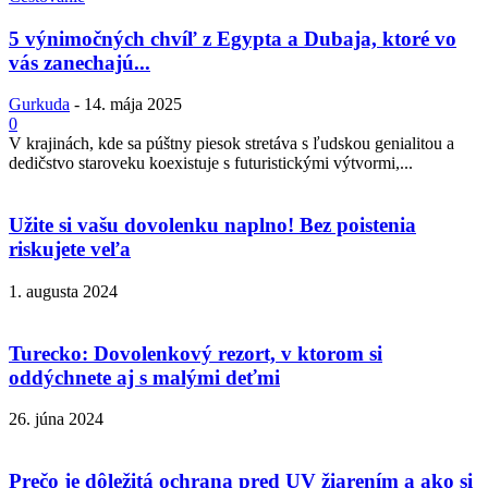
5 výnimočných chvíľ z Egypta a Dubaja, ktoré vo
vás zanechajú...
Gurkuda
-
14. mája 2025
0
V krajinách, kde sa púštny piesok stretáva s ľudskou genialitou a
dedičstvo staroveku koexistuje s futuristickými výtvormi,...
Užite si vašu dovolenku naplno! Bez poistenia
riskujete veľa
1. augusta 2024
Turecko: Dovolenkový rezort, v ktorom si
oddýchnete aj s malými deťmi
26. júna 2024
Prečo je dôležitá ochrana pred UV žiarením a ako si