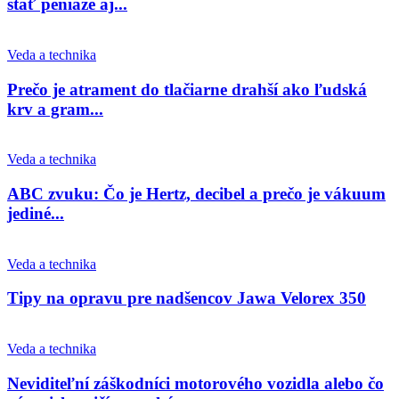
stáť peniaze aj...
Veda a technika
Prečo je atrament do tlačiarne drahší ako ľudská
krv a gram...
Veda a technika
ABC zvuku: Čo je Hertz, decibel a prečo je vákuum
jediné...
Veda a technika
Tipy na opravu pre nadšencov Jawa Velorex 350
Veda a technika
Neviditeľní záškodníci motorového vozidla alebo čo