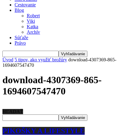
Cestovanie
Blog
Robert
Viki
Katka
Archív
Súťaže
Právo
Úvod
5 tipov, ako využiť brožúry
download-4307369-865-
1694607547470
download-4307369-865-
1694607547470
HĽADAŤ
PIKOŠKY A LIFESTYLE