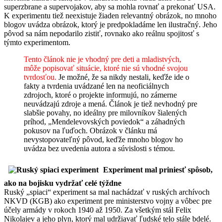
superzbrane a supervojakov, aby sa mohla rovnať a prekonať USA.
K experimentu tiež neexistuje žiaden relevantný obrázok, no mnoho
blogov uvádza obrázok, ktorý je predpokladáme len ilustračný. Jeho
pôvod sa nám nepodarilo zistiť, rovnako ako reálnu spojitosť s
týmto experimentom.
Tento článok nie je vhodný pre deti a mladistvých,
môže popisovať situácie, ktoré nie sú vhodné svojou
tvrdosťou.
Je možné, že sa nikdy nestali, keďže ide o
fakty a tvrdenia uvádzané len na neoficiálnych
zdrojoch, ktoré o projekte informujú, no zámerne
neuvádzajú zdroje a mená. Článok je tiež nevhodný pre
slabšie povahy, no ideálny pre milovníkov šialených
príhod, „Mendelevovských poviedok“ a záhadných
pokusov na ľuďoch. Obrázok v článku má
nevystopovateľný pôvod, keďže mnoho blogov ho
uvádza bez uvedenia autora a súvislosti s témou.
Experiment mal priniesť spôsob,
ako na bojisku vydržať celé týždne
Ruský „spiaci“ experiment sa mal nachádzať v ruských archívoch
NKVD (KGB) ako experiment pre ministerstvo vojny a vôbec pre
účely armády v rokoch 1940 až 1950. Za všetkým stál Felix
Nikolajev a jeho plyn, ktorý mal udržiavať ľudské telo stále bdelé.