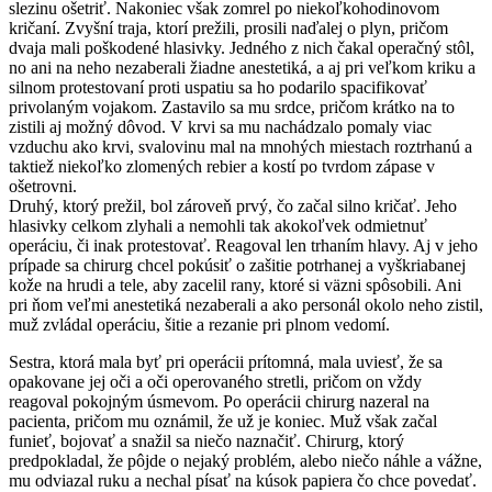
slezinu ošetriť. Nakoniec však zomrel po niekoľkohodinovom
kričaní. Zvyšní traja, ktorí prežili, prosili naďalej o plyn, pričom
dvaja mali poškodené hlasivky. Jedného z nich čakal operačný stôl,
no ani na neho nezaberali žiadne anestetiká, a aj pri veľkom kriku a
silnom protestovaní proti uspatiu sa ho podarilo spacifikovať
privolaným vojakom. Zastavilo sa mu srdce, pričom krátko na to
zistili aj možný dôvod. V krvi sa mu nachádzalo pomaly viac
vzduchu ako krvi, svalovinu mal na mnohých miestach roztrhanú a
taktiež niekoľko zlomených rebier a kostí po tvrdom zápase v
ošetrovni.
Druhý, ktorý prežil, bol zároveň prvý, čo začal silno kričať. Jeho
hlasivky celkom zlyhali a nemohli tak akokoľvek odmietnuť
operáciu, či inak protestovať. Reagoval len trhaním hlavy. Aj v jeho
prípade sa chirurg chcel pokúsiť o zašitie potrhanej a vyškriabanej
kože na hrudi a tele, aby zacelil rany, ktoré si väzni spôsobili. Ani
pri ňom veľmi anestetiká nezaberali a ako personál okolo neho zistil,
muž zvládal operáciu, šitie a rezanie pri plnom vedomí.
Sestra, ktorá mala byť pri operácii prítomná, mala uviesť, že sa
opakovane jej oči a oči operovaného stretli, pričom on vždy
reagoval pokojným úsmevom. Po operácii chirurg nazeral na
pacienta, pričom mu oznámil, že už je koniec. Muž však začal
funieť, bojovať a snažil sa niečo naznačiť. Chirurg, ktorý
predpokladal, že pôjde o nejaký problém, alebo niečo náhle a vážne,
mu odviazal ruku a nechal písať na kúsok papiera čo chce povedať.