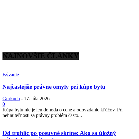
NAJNOVŠIE ČLÁNKY
Bývanie
Najčastejšie právne omyly pri kúpe bytu
Gurkuda
-
17. júla 2026
0
Kúpa bytu nie je len dohoda o cene a odovzdanie kľúčov. Pri
nehnuteľnosti sa právny problém často...
Od truhlíc po posuvné skrine: Ako sa úložný