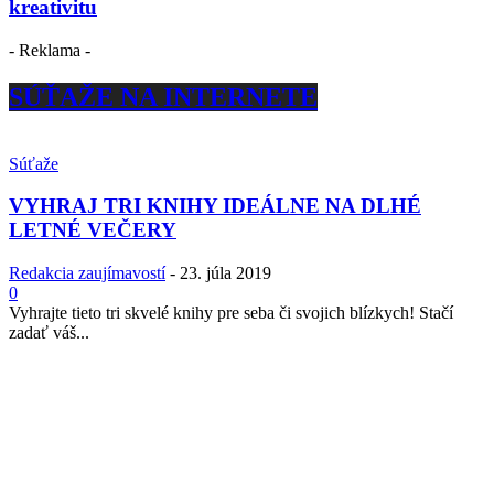
kreativitu
- Reklama -
SÚŤAŽE NA INTERNETE
Súťaže
VYHRAJ TRI KNIHY IDEÁLNE NA DLHÉ
LETNÉ VEČERY
Redakcia zaujímavostí
-
23. júla 2019
0
Vyhrajte tieto tri skvelé knihy pre seba či svojich blízkych! Stačí
zadať váš...