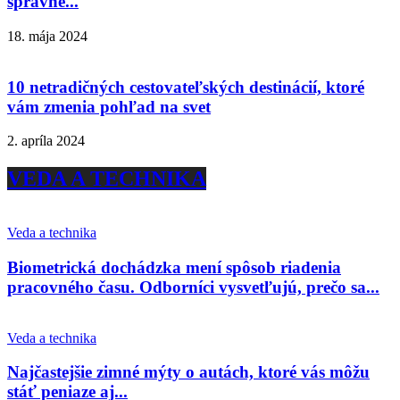
správne...
18. mája 2024
10 netradičných cestovateľských destinácií, ktoré
vám zmenia pohľad na svet
2. apríla 2024
VEDA A TECHNIKA
Veda a technika
Biometrická dochádzka mení spôsob riadenia
pracovného času. Odborníci vysvetľujú, prečo sa...
Veda a technika
Najčastejšie zimné mýty o autách, ktoré vás môžu
stáť peniaze aj...