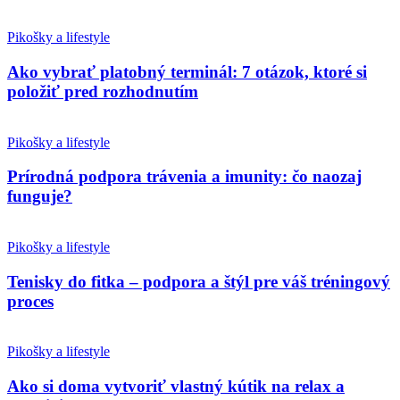
Pikošky a lifestyle
Ako vybrať platobný terminál: 7 otázok, ktoré si
položiť pred rozhodnutím
Pikošky a lifestyle
Prírodná podpora trávenia a imunity: čo naozaj
funguje?
Pikošky a lifestyle
Tenisky do fitka – podpora a štýl pre váš tréningový
proces
Pikošky a lifestyle
Ako si doma vytvoriť vlastný kútik na relax a