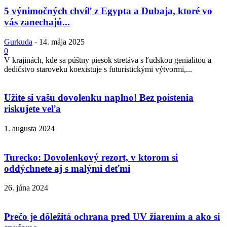
5 výnimočných chvíľ z Egypta a Dubaja, ktoré vo
vás zanechajú...
Gurkuda
-
14. mája 2025
0
V krajinách, kde sa púštny piesok stretáva s ľudskou genialitou a
dedičstvo staroveku koexistuje s futuristickými výtvormi,...
Užite si vašu dovolenku naplno! Bez poistenia
riskujete veľa
1. augusta 2024
Turecko: Dovolenkový rezort, v ktorom si
oddýchnete aj s malými deťmi
26. júna 2024
Prečo je dôležitá ochrana pred UV žiarením a ako si