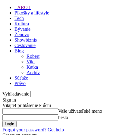
TAROT
Pikošky a lifestyle
Tech
Kultúra
Bývanie
Ženovo
Showbiznis
Cestovanie
Blog
Robert
Viki
Katka
Archív
Súťaže
Právo
Vyhľadávanie
Sign in
Vitajte! prihlásenie k účtu
Vaše užívateľské meno
heslo
Forgot your password? Get help