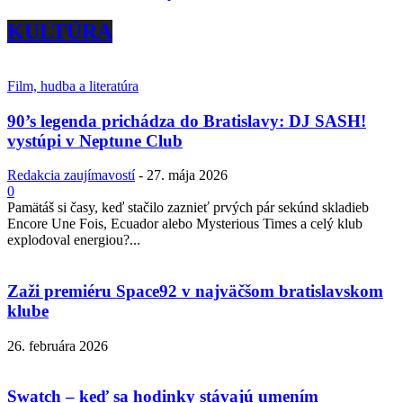
KULTÚRA
Film, hudba a literatúra
90’s legenda prichádza do Bratislavy: DJ SASH!
vystúpi v Neptune Club
Redakcia zaujímavostí
-
27. mája 2026
0
Pamätáš si časy, keď stačilo zaznieť prvých pár sekúnd skladieb
Encore Une Fois, Ecuador alebo Mysterious Times a celý klub
explodoval energiou?...
Zaži premiéru Space92 v najväčšom bratislavskom
klube
26. februára 2026
Swatch – keď sa hodinky stávajú umením