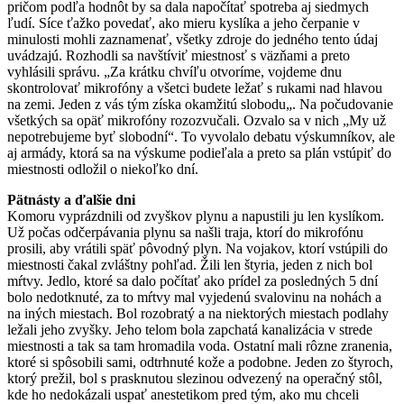
pričom podľa hodnôt by sa dala napočítať spotreba aj siedmych
ľudí. Síce ťažko povedať, ako mieru kyslíka a jeho čerpanie v
minulosti mohli zaznamenať, všetky zdroje do jedného tento údaj
uvádzajú. Rozhodli sa navštíviť miestnosť s väzňami a preto
vyhlásili správu. „Za krátku chvíľu otvoríme, vojdeme dnu
skontrolovať mikrofóny a všetci budete ležať s rukami nad hlavou
na zemi. Jeden z vás tým získa okamžitú slobodu„. Na počudovanie
všetkých sa opäť mikrofóny rozozvučali. Ozvalo sa v nich „My už
nepotrebujeme byť slobodní“. To vyvolalo debatu výskumníkov, ale
aj armády, ktorá sa na výskume podieľala a preto sa plán vstúpiť do
miestnosti odložil o niekoľko dní.
Pätnásty a ďalšie dni
Komoru vyprázdnili od zvyškov plynu a napustili ju len kyslíkom.
Už počas odčerpávania plynu sa našli traja, ktorí do mikrofónu
prosili, aby vrátili späť pôvodný plyn. Na vojakov, ktorí vstúpili do
miestnosti čakal zvláštny pohľad. Žili len štyria, jeden z nich bol
mŕtvy. Jedlo, ktoré sa dalo počítať ako prídel za posledných 5 dní
bolo nedotknuté, za to mŕtvy mal vyjedenú svalovinu na nohách a
na iných miestach. Bol rozobratý a na niektorých miestach podlahy
ležali jeho zvyšky. Jeho telom bola zapchatá kanalizácia v strede
miestnosti a tak sa tam hromadila voda. Ostatní mali rôzne zranenia,
ktoré si spôsobili sami, odtrhnuté kože a podobne. Jeden zo štyroch,
ktorý prežil, bol s prasknutou slezinou odvezený na operačný stôl,
kde ho nedokázali uspať anestetikom pred tým, ako mu chceli