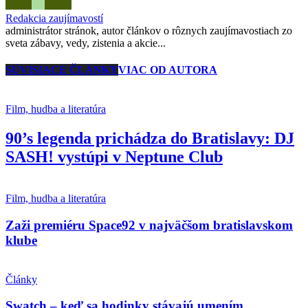
Redakcia zaujímavostí
administrátor stránok, autor článkov o rôznych zaujímavostiach zo
sveta zábavy, vedy, zistenia a akcie...
SÚVISIACE ČLÁNKY
VIAC OD AUTORA
Film, hudba a literatúra
90’s legenda prichádza do Bratislavy: DJ
SASH! vystúpi v Neptune Club
Film, hudba a literatúra
Zaži premiéru Space92 v najväčšom bratislavskom
klube
Články
Swatch – keď sa hodinky stávajú umením