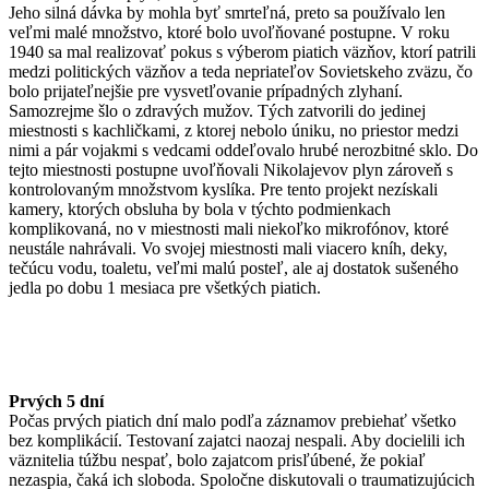
Jeho silná dávka by mohla byť smrteľná, preto sa používalo len
veľmi malé množstvo, ktoré bolo uvoľňované postupne. V roku
1940 sa mal realizovať pokus s výberom piatich väzňov, ktorí patrili
medzi politických väzňov a teda nepriateľov Sovietskeho zväzu, čo
bolo prijateľnejšie pre vysvetľovanie prípadných zlyhaní.
Samozrejme šlo o zdravých mužov. Tých zatvorili do jedinej
miestnosti s kachličkami, z ktorej nebolo úniku, no priestor medzi
nimi a pár vojakmi s vedcami oddeľovalo hrubé nerozbitné sklo. Do
tejto miestnosti postupne uvoľňovali Nikolajevov plyn zároveň s
kontrolovaným množstvom kyslíka. Pre tento projekt nezískali
kamery, ktorých obsluha by bola v týchto podmienkach
komplikovaná, no v miestnosti mali niekoľko mikrofónov, ktoré
neustále nahrávali. Vo svojej miestnosti mali viacero kníh, deky,
tečúcu vodu, toaletu, veľmi malú posteľ, ale aj dostatok sušeného
jedla po dobu 1 mesiaca pre všetkých piatich.
Prvých 5 dní
Počas prvých piatich dní malo podľa záznamov prebiehať všetko
bez komplikácií. Testovaní zajatci naozaj nespali. Aby docielili ich
väznitelia túžbu nespať, bolo zajatcom prisľúbené, že pokiaľ
nezaspia, čaká ich sloboda. Spoločne diskutovali o traumatizujúcich