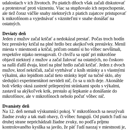
udalostiach v ich životoch. Po piatich dňoch však začali diskutovať
a protestovať proti väzneniu. Viac sa stupňovalo ich nepochopenie,
ale tiež čoraz väčšie snahy niektorých z piatich zajatcov pristupovať
k mikrofónom a vyjednávať s väzniteľmi v snahe donášať na
ostatných.
Deviaty deň
Jeden z mužov začal kričať a nedokázal prestať. Počas troch hodín
bez prestávky kričal na plné hrdlo bez akejkoľvek prestávky. Menil
miesta v miestnosti a kričal, pričom ostatní si ho vôbec nevšímali,
respektíve nijako nereagovali. O chvíľu sa opäť pri mikrofóne
objavil niektorý z mužov a začal žalovať na ostatných, no čoskoro
sa našli ďalší dvaja, ktorí na plné hrdlo začali kričať. Jeden z dvoch
mužov, ktorí nekričali, začal vytrhávať z kníh stránky a s vlastnými
výkalmi, ako lepidlom začal tieto stránky lepiť na tučné sklo, aby
sledujúci experimentátori nevideli nič, čo sa u nich deje. Akonáhle
boli všetky okná zastreté prilepenými stránkami spolu s výkalmi,
zastavil sa akýkoľvek krik, prestalo aj šepkanie a donášanie do
mikrofónov, ale v mikrofónoch nebolo počuť vôbec nič.
Dvanásty deň
Na 12. deň nemali výskumníci pokoj. V mikrofónoch sa neozývali
žiadne zvuky a tak mali obavy, či vôbec fungujú. Od piatich ľudí na
druhej strane neprichádzali žiadne zvuky, no podľa príjmu
kontrolovaného kyslíka sa javilo, že päť ľudí naozaj v miestnosti je,