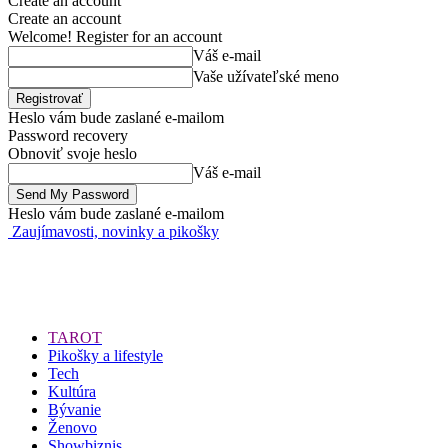
Create an account
Create an account
Welcome! Register for an account
Váš e-mail
Vaše užívateľské meno
Heslo vám bude zaslané e-mailom
Password recovery
Obnoviť svoje heslo
Váš e-mail
Heslo vám bude zaslané e-mailom
Zaujímavosti, novinky a pikošky
TAROT
Pikošky a lifestyle
Tech
Kultúra
Bývanie
Ženovo
Showbiznis