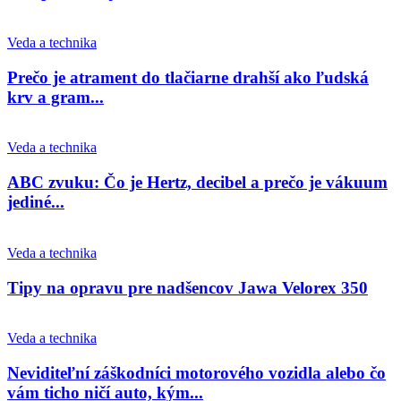
Veda a technika
Prečo je atrament do tlačiarne drahší ako ľudská
krv a gram...
Veda a technika
ABC zvuku: Čo je Hertz, decibel a prečo je vákuum
jediné...
Veda a technika
Tipy na opravu pre nadšencov Jawa Velorex 350
Veda a technika
Neviditeľní záškodníci motorového vozidla alebo čo
vám ticho ničí auto, kým...