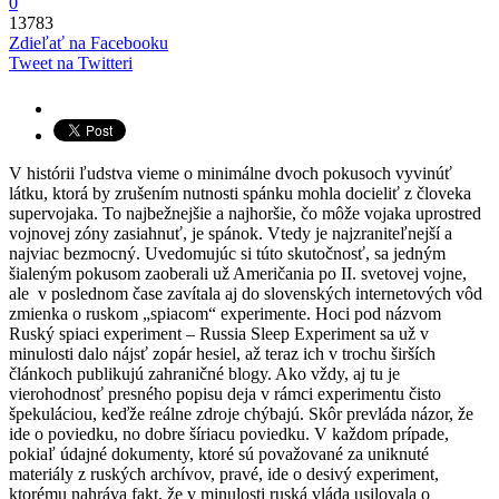
0
13783
Zdieľať na Facebooku
Tweet na Twitteri
V histórii ľudstva vieme o minimálne dvoch pokusoch vyvinúť
látku, ktorá by zrušením nutnosti spánku mohla docieliť z človeka
supervojaka. To najbežnejšie a najhoršie, čo môže vojaka uprostred
vojnovej zóny zasiahnuť, je spánok. Vtedy je najzraniteľnejší a
najviac bezmocný. Uvedomujúc si túto skutočnosť, sa jedným
šialeným pokusom zaoberali už Američania po II. svetovej vojne,
ale v poslednom čase zavítala aj do slovenských internetových vôd
zmienka o ruskom „spiacom“ experimente. Hoci pod názvom
Ruský spiaci experiment – Russia Sleep Experiment sa už v
minulosti dalo nájsť zopár hesiel, až teraz ich v trochu širších
článkoch publikujú zahraničné blogy. Ako vždy, aj tu je
vierohodnosť presného popisu deja v rámci experimentu čisto
špekuláciou, keďže reálne zdroje chýbajú. Skôr prevláda názor, že
ide o poviedku, no dobre šíriacu poviedku. V každom prípade,
pokiaľ údajné dokumenty, ktoré sú považované za uniknuté
materiály z ruských archívov, pravé, ide o desivý experiment,
ktorému nahráva fakt, že v minulosti ruská vláda usilovala o