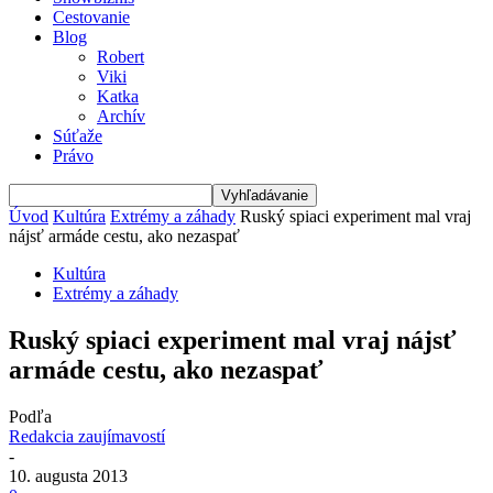
Cestovanie
Blog
Robert
Viki
Katka
Archív
Súťaže
Právo
Úvod
Kultúra
Extrémy a záhady
Ruský spiaci experiment mal vraj
nájsť armáde cestu, ako nezaspať
Kultúra
Extrémy a záhady
Ruský spiaci experiment mal vraj nájsť
armáde cestu, ako nezaspať
Podľa
Redakcia zaujímavostí
-
10. augusta 2013