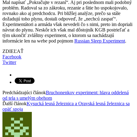
Mal napísať „Pokračujte v rezaní“. Aj pri poslednom mali podobný
problém. Radoval sa zo zákroku, rezanie a šitie ho uspokojovalo,
rovnako ako aj predchodcu. Pri bližšej analýze, prečo sa stále
dožadujú toho plynu, dostali odpoveď, že „nechcú zaspať“.
Experimentátori a armáda však nevedeli čo s nimi, preto im dopriali
návrat do plynu. Neskôr ich však mal dôstojník KGB postrieľať a
tým ukončiť zvláštny experiment, o ktorom sa nachádzajú
informácie len na webe pod pojmom
Russian Sleep Experiment
.
ZDIEĽAŤ
Facebook
Twitter
Predchádzajúci článok
Bruchonenkov experiment: hlava oddelená
od tela s umelým obehom
Ďalší článok
Kysucká lesná železnica a Oravská lesná železnica sa
opäť spoja