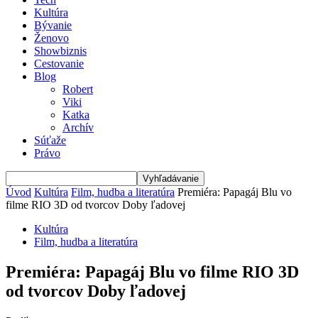
Kultúra
Bývanie
Ženovo
Showbiznis
Cestovanie
Blog
Robert
Viki
Katka
Archív
Súťaže
Právo
Úvod
Kultúra
Film, hudba a literatúra
Premiéra: Papagáj Blu vo
filme RIO 3D od tvorcov Doby ľadovej
Kultúra
Film, hudba a literatúra
Premiéra: Papagáj Blu vo filme RIO 3D
od tvorcov Doby ľadovej