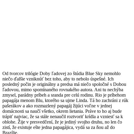
Od tvorcov trilógie Doby ľadovej zo štúdia Blue Sky nemohlo
niečo ďalšie vzniknúť bez toho, aby to nebolo úspešné. Ich
posledný počin je originálny a predsa má niečo spoločné s Dobou
ľadovou, mimo spomínaného rovnakého autora. Ani tu nechýba
zmysel, parádny príbeh a sranda pre celú rodinu. Rio je príbehom
papagája menom Blu, ktorého sa ujme Linda. Tá ho zachráni z rúk
pašerákov a ako rozmazlený papagáj žijúci voľne v jednej
domácnosti sa naučí všetko, okrem lietania. Práve to ho aj bude
trápiť najviac, že sa stále nenaučil roztvoriť krídla a vzniesť sa k
oblohe. Žije v presvedčení, že je jediný svojho druhu, no len čo
zistí, že existuje ešte jedna papagájica, vydá sa za ňou až do
Brazílie.