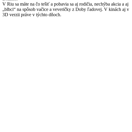
V Riu sa máte na čo tešiť a pobavia sa aj rodičia, nechýba akcia a aj
„blbci“ na spôsob vačice a veveričky z Doby ľadovej. V kinách aj v
3D verzii práve v týchto dňoch.