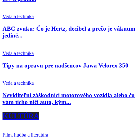
Veda a technika
ABC zvuku: Čo je Hertz, decibel a prečo je vákuum
jediné...
Veda a technika
Tipy na opravu pre nadšencov Jawa Velorex 350
Veda a technika
Neviditeľní záškodníci motorového vozidla alebo čo
vám ticho ničí auto, kým...
KULTÚRA
Film, hudba a literatúra