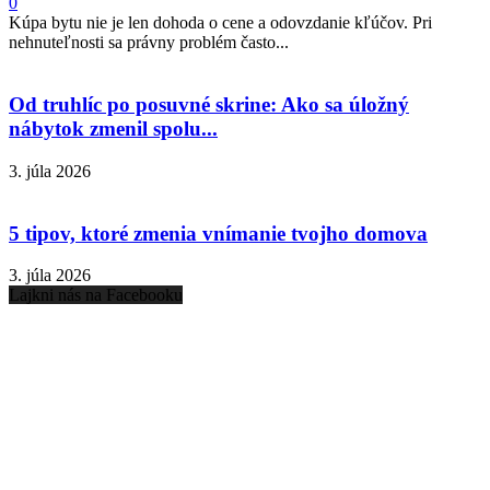
0
Kúpa bytu nie je len dohoda o cene a odovzdanie kľúčov. Pri
nehnuteľnosti sa právny problém často...
Od truhlíc po posuvné skrine: Ako sa úložný
nábytok zmenil spolu...
3. júla 2026
5 tipov, ktoré zmenia vnímanie tvojho domova
3. júla 2026
Lajkni nás na Facebooku