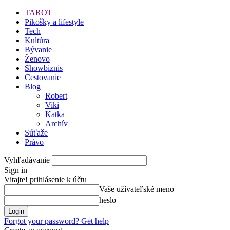
TAROT
Pikošky a lifestyle
Tech
Kultúra
Bývanie
Ženovo
Showbiznis
Cestovanie
Blog
Robert
Viki
Katka
Archív
Súťaže
Právo
Vyhľadávanie
Sign in
Vitajte! prihlásenie k účtu
Vaše užívateľské meno
heslo
Forgot your password? Get help