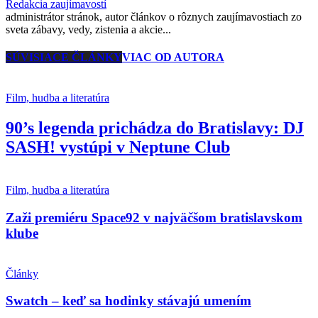
Redakcia zaujímavostí
administrátor stránok, autor článkov o rôznych zaujímavostiach zo
sveta zábavy, vedy, zistenia a akcie...
SÚVISIACE ČLÁNKY
VIAC OD AUTORA
Film, hudba a literatúra
90’s legenda prichádza do Bratislavy: DJ
SASH! vystúpi v Neptune Club
Film, hudba a literatúra
Zaži premiéru Space92 v najväčšom bratislavskom
klube
Články
Swatch – keď sa hodinky stávajú umením