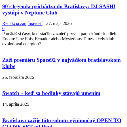
90’s legenda prichádza do Bratislavy: DJ SASH!
vystúpi v Neptune Club
Redakcia zaujímavostí
-
27. mája 2026
0
Pamätáš si časy, keď stačilo zaznieť prvých pár sekúnd skladieb
Encore Une Fois, Ecuador alebo Mysterious Times a celý klub
explodoval energiou?...
Zaži premiéru Space92 v najväčšom bratislavskom
klube
26. februára 2026
Swatch – keď sa hodinky stávajú umením
14. apríla 2025
Bratislava zažije túto sobotu výnimočný OPEN TO
CLOSE SET od Paul...