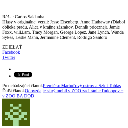
Réžia: Carlos Saldanha
Hlasy v originálnej verzii: Jesse Eisenberg, Anne Hathaway (Diabol
oblieka pradu, Alica v krajine zázrakov, Denník priceznej), Jamie
Foxx, will.i.am, Tracy Morgan, George Lopez, Jane Lynch, Wanda
Sykes, Leslie Mann, Jermanine Clement, Rodrigo Santoro
ZDIEĽAŤ
Facebook
Twitter
Predchádzajúci článok
Premiéra: Marhuľový ostrov a Szidi Tobias
Ďalší článok
Odovzdajte starý mobil v ZOO zachránite ľudoopov +
v ZOO BA DOD