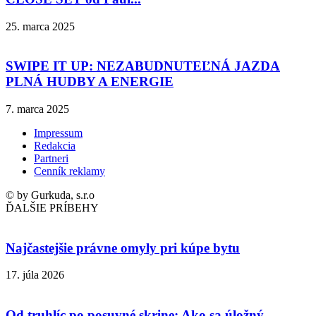
25. marca 2025
SWIPE IT UP: NEZABUDNUTEĽNÁ JAZDA
PLNÁ HUDBY A ENERGIE
7. marca 2025
Impressum
Redakcia
Partneri
Cenník reklamy
© by Gurkuda, s.r.o
ĎALŠIE PRÍBEHY
Najčastejšie právne omyly pri kúpe bytu
17. júla 2026
Od truhlíc po posuvné skrine: Ako sa úložný