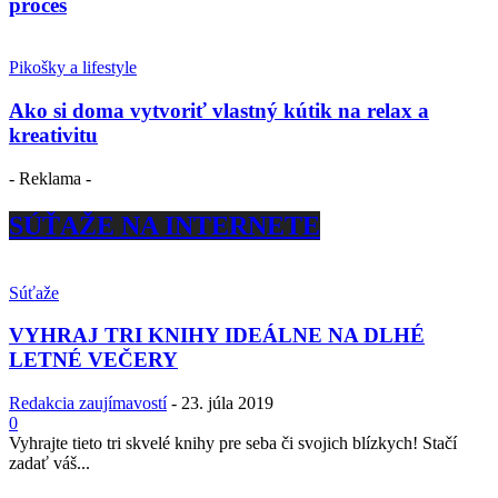
proces
Pikošky a lifestyle
Ako si doma vytvoriť vlastný kútik na relax a
kreativitu
- Reklama -
SÚŤAŽE NA INTERNETE
Súťaže
VYHRAJ TRI KNIHY IDEÁLNE NA DLHÉ
LETNÉ VEČERY
Redakcia zaujímavostí
-
23. júla 2019
0
Vyhrajte tieto tri skvelé knihy pre seba či svojich blízkych! Stačí
zadať váš...