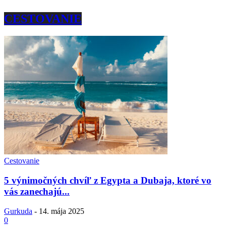
CESTOVANIE
Cestovanie
5 výnimočných chvíľ z Egypta a Dubaja, ktoré vo
vás zanechajú...
Gurkuda
-
14. mája 2025
0