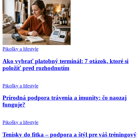
Pikošky a lifestyle
Ako vybrať platobný terminál: 7 otázok, ktoré si
položiť pred rozhodnutím
Pikošky a lifestyle
Prírodná podpora trávenia a imunity: čo naozaj
funguje?
Pikošky a lifestyle
Tenisky do fitka – podpora a štýl pre váš tréningový