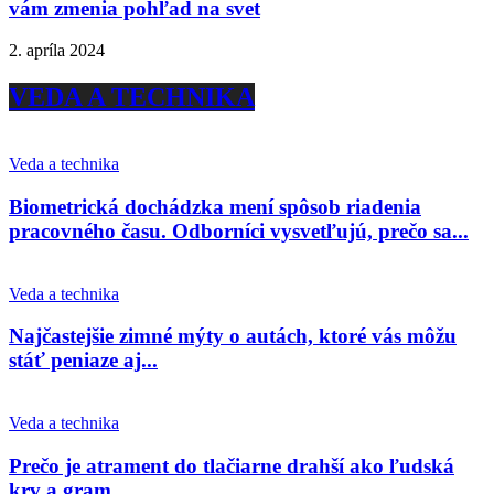
vám zmenia pohľad na svet
2. apríla 2024
VEDA A TECHNIKA
Veda a technika
Biometrická dochádzka mení spôsob riadenia
pracovného času. Odborníci vysvetľujú, prečo sa...
Veda a technika
Najčastejšie zimné mýty o autách, ktoré vás môžu
stáť peniaze aj...
Veda a technika
Prečo je atrament do tlačiarne drahší ako ľudská
krv a gram...