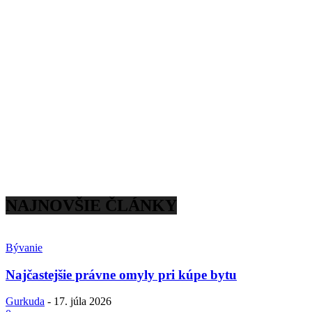
NAJNOVŠIE ČLÁNKY
Bývanie
Najčastejšie právne omyly pri kúpe bytu
Gurkuda
-
17. júla 2026