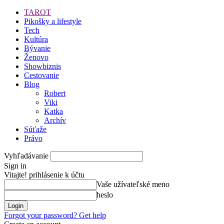
TAROT
Pikošky a lifestyle
Tech
Kultúra
Bývanie
Ženovo
Showbiznis
Cestovanie
Blog
Robert
Viki
Katka
Archív
Súťaže
Právo
Vyhľadávanie
Sign in
Vitajte! prihlásenie k účtu
Vaše užívateľské meno
heslo
Forgot your password? Get help