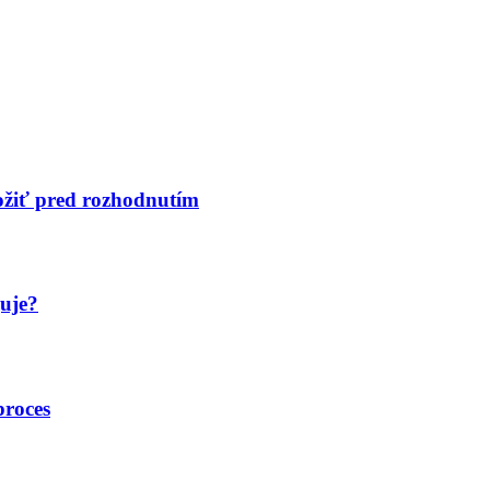
ložiť pred rozhodnutím
guje?
proces