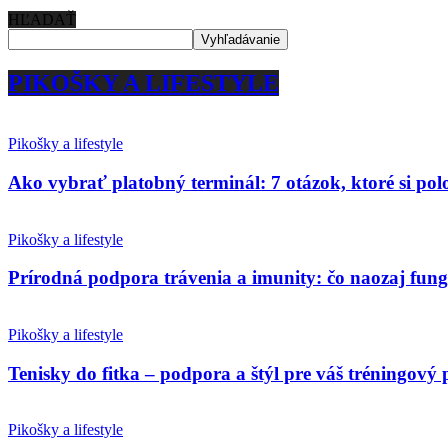
HĽADAŤ
PIKOŠKY A LIFESTYLE
Pikošky a lifestyle
Ako vybrať platobný terminál: 7 otázok, ktoré si po
Pikošky a lifestyle
Prírodná podpora trávenia a imunity: čo naozaj fun
Pikošky a lifestyle
Tenisky do fitka – podpora a štýl pre váš tréningový 
Pikošky a lifestyle