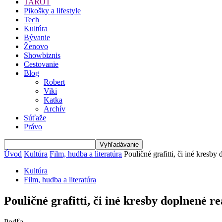
TAROT
Pikošky a lifestyle
Tech
Kultúra
Bývanie
Ženovo
Showbiznis
Cestovanie
Blog
Robert
Viki
Katka
Archív
Súťaže
Právo
Úvod
Kultúra
Film, hudba a literatúra
Pouličné grafitti, či iné kresby
Kultúra
Film, hudba a literatúra
Pouličné grafitti, či iné kresby doplnené r
Podľa