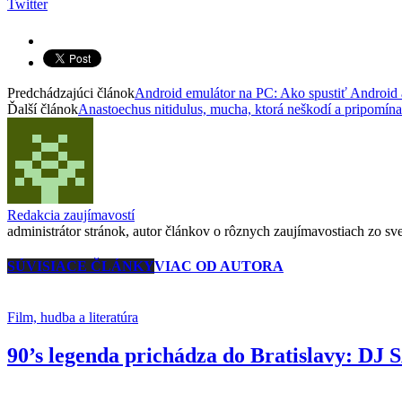
Twitter
Predchádzajúci článok
Android emulátor na PC: Ako spustiť Android
Ďalší článok
Anastoechus nitidulus, mucha, ktorá neškodí a pripomín
Redakcia zaujímavostí
administrátor stránok, autor článkov o rôznych zaujímavostiach zo svet
SÚVISIACE ČLÁNKY
VIAC OD AUTORA
Film, hudba a literatúra
90’s legenda prichádza do Bratislavy: DJ