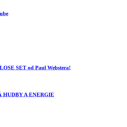
lube
 CLOSE SET od Paul Webstera!
Á HUDBY A ENERGIE