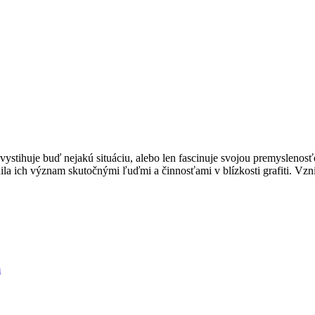
vystihuje buď nejakú situáciu, alebo len fascinuje svojou premysleno
la ich význam skutočnými ľuďmi a činnosťami v blízkosti grafiti. Vzn
m