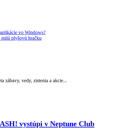
 aplikácie vo Windows?
a milú plyšovú hračku
a zábavy, vedy, zistenia a akcie...
 SASH! vystúpi v Neptune Club