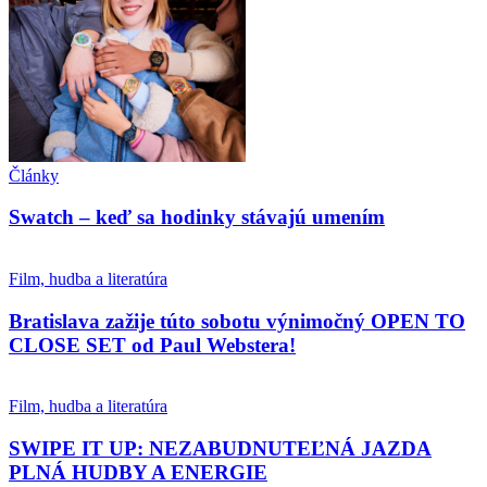
Články
Swatch – keď sa hodinky stávajú umením
Film, hudba a literatúra
Bratislava zažije túto sobotu výnimočný OPEN TO
CLOSE SET od Paul Webstera!
Film, hudba a literatúra
SWIPE IT UP: NEZABUDNUTEĽNÁ JAZDA
PLNÁ HUDBY A ENERGIE