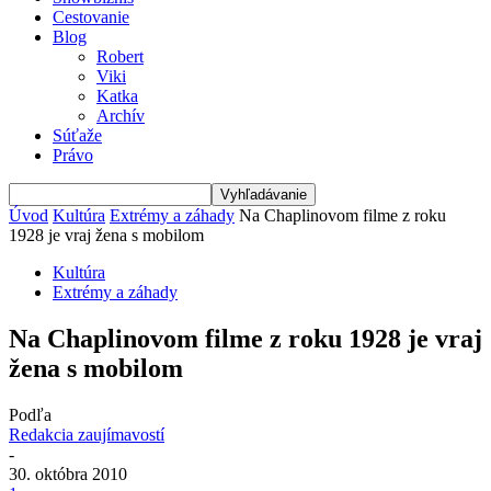
Cestovanie
Blog
Robert
Viki
Katka
Archív
Súťaže
Právo
Úvod
Kultúra
Extrémy a záhady
Na Chaplinovom filme z roku
1928 je vraj žena s mobilom
Kultúra
Extrémy a záhady
Na Chaplinovom filme z roku 1928 je vraj
žena s mobilom
Podľa
Redakcia zaujímavostí
-
30. októbra 2010