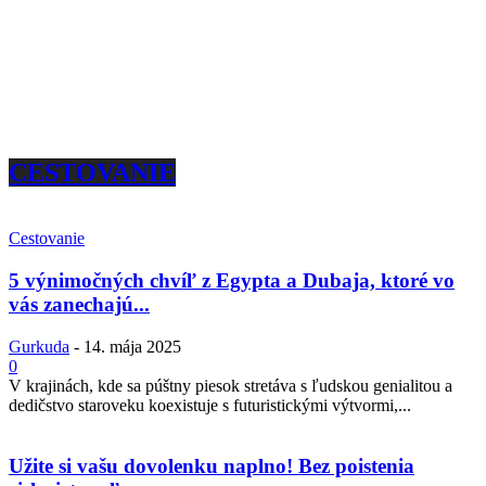
CESTOVANIE
Cestovanie
5 výnimočných chvíľ z Egypta a Dubaja, ktoré vo
vás zanechajú...
Gurkuda
-
14. mája 2025
0
V krajinách, kde sa púštny piesok stretáva s ľudskou genialitou a
dedičstvo staroveku koexistuje s futuristickými výtvormi,...
Užite si vašu dovolenku naplno! Bez poistenia