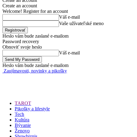
Create an account
Create an account
Welcome! Register for an account
Váš e-mail
Vaše užívateľské meno
Heslo vám bude zaslané e-mailom
Password recovery
Obnoviť svoje heslo
Váš e-mail
Heslo vám bude zaslané e-mailom
Zaujímavosti, novinky a pikošky
TAROT
Pikošky a lifestyle
Tech
Kultúra
Bývanie
Ženovo
Showbiznis