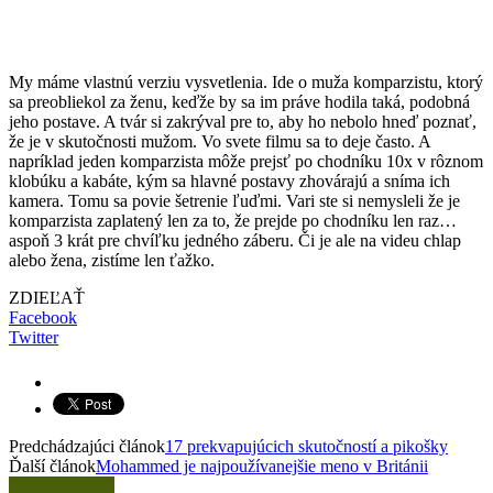
My máme vlastnú verziu vysvetlenia. Ide o muža komparzistu, ktorý
sa preobliekol za ženu, keďže by sa im práve hodila taká, podobná
jeho postave. A tvár si zakrýval pre to, aby ho nebolo hneď poznať,
že je v skutočnosti mužom. Vo svete filmu sa to deje často. A
napríklad jeden komparzista môže prejsť po chodníku 10x v rôznom
klobúku a kabáte, kým sa hlavné postavy zhovárajú a sníma ich
kamera. Tomu sa povie šetrenie ľuďmi. Vari ste si nemysleli že je
komparzista zaplatený len za to, že prejde po chodníku len raz…
aspoň 3 krát pre chvíľku jedného záberu. Či je ale na videu chlap
alebo žena, zistíme len ťažko.
ZDIEĽAŤ
Facebook
Twitter
Predchádzajúci článok
17 prekvapujúcich skutočností a pikošky
Ďalší článok
Mohammed je najpoužívanejšie meno v Británii