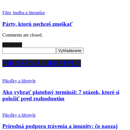
Film, hudba a literatúra
Párty, ktorú nechceš zmeškať
Comments are closed.
HĽADAŤ
PIKOŠKY A LIFESTYLE
Pikošky a lifestyle
Ako vybrať platobný terminál: 7 otázok, ktoré si
položiť pred rozhodnutím
Pikošky a lifestyle
Prírodná podpora trávenia a imunity: čo naozaj