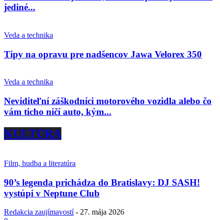
jediné...
Veda a technika
Tipy na opravu pre nadšencov Jawa Velorex 350
Veda a technika
Neviditeľní záškodníci motorového vozidla alebo čo
vám ticho ničí auto, kým...
KULTÚRA
Film, hudba a literatúra
90’s legenda prichádza do Bratislavy: DJ SASH!
vystúpi v Neptune Club
Redakcia zaujímavostí
-
27. mája 2026