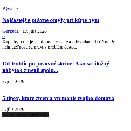
Bývanie
Najčastejšie právne omyly pri kúpe bytu
Gurkuda
-
17. júla 2026
0
Kúpa bytu nie je len dohoda o cene a odovzdanie kľúčov. Pri
nehnuteľnosti sa právny problém často...
Od truhlíc po posuvné skrine: Ako sa úložný
nábytok zmenil spolu...
3. júla 2026
5 tipov, ktoré zmenia vnímanie tvojho domova
3. júla 2026
Lajkni nás na Facebooku