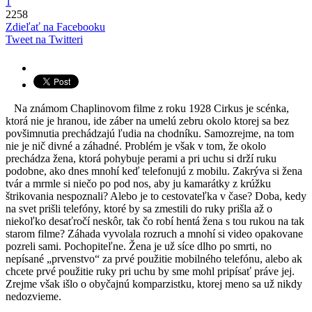
1
2258
Zdieľať na Facebooku
Tweet na Twitteri
Na známom Chaplinovom filme z roku 1928 Cirkus je scénka,
ktorá nie je hranou, ide záber na umelú zebru okolo ktorej sa bez
povšimnutia prechádzajú ľudia na chodníku. Samozrejme, na tom
nie je nič divné a záhadné. Problém je však v tom, že okolo
prechádza žena, ktorá pohybuje perami a pri uchu si drží ruku
podobne, ako dnes mnohí keď telefonujú z mobilu. Zakrýva si žena
tvár a mrmle si niečo po pod nos, aby ju kamarátky z krúžku
štrikovania nespoznali? Alebo je to cestovateľka v čase? Doba, kedy
na svet prišli telefóny, ktoré by sa zmestili do ruky prišla až o
niekoľko desaťročí neskôr, tak čo robí hentá žena s tou rukou na tak
starom filme? Záhada vyvolala rozruch a mnohí si video opakovane
pozreli sami. Pochopiteľne. Žena je už síce dlho po smrti, no
nepísané „prvenstvo“ za prvé použitie mobilného telefónu, alebo ak
chcete prvé použitie ruky pri uchu by sme mohl pripísať práve jej.
Zrejme však išlo o obyčajnú komparzistku, ktorej meno sa už nikdy
nedozvieme.