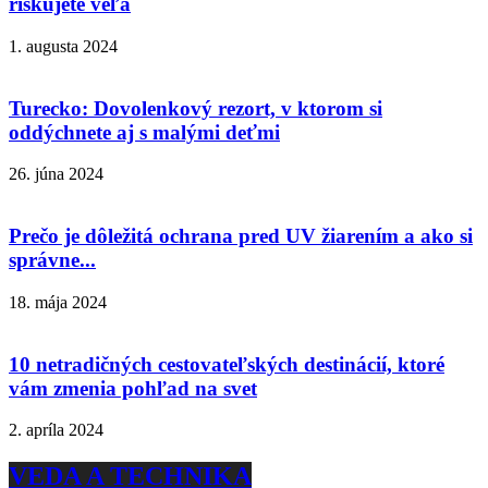
riskujete veľa
1. augusta 2024
Turecko: Dovolenkový rezort, v ktorom si
oddýchnete aj s malými deťmi
26. júna 2024
Prečo je dôležitá ochrana pred UV žiarením a ako si
správne...
18. mája 2024
10 netradičných cestovateľských destinácií, ktoré
vám zmenia pohľad na svet
2. apríla 2024
VEDA A TECHNIKA