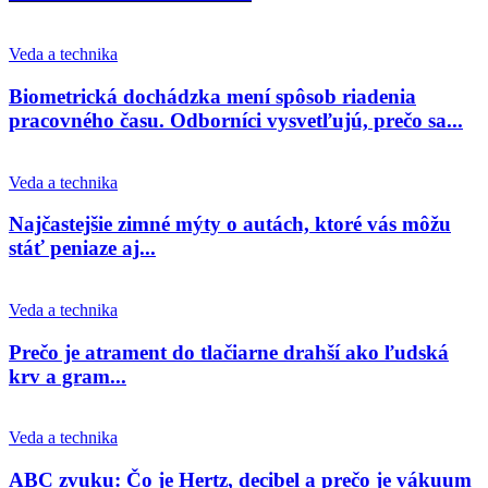
Veda a technika
Biometrická dochádzka mení spôsob riadenia
pracovného času. Odborníci vysvetľujú, prečo sa...
Veda a technika
Najčastejšie zimné mýty o autách, ktoré vás môžu
stáť peniaze aj...
Veda a technika
Prečo je atrament do tlačiarne drahší ako ľudská
krv a gram...
Veda a technika
ABC zvuku: Čo je Hertz, decibel a prečo je vákuum