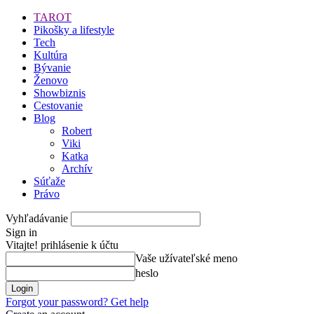
TAROT
Pikošky a lifestyle
Tech
Kultúra
Bývanie
Ženovo
Showbiznis
Cestovanie
Blog
Robert
Viki
Katka
Archív
Súťaže
Právo
Vyhľadávanie
Sign in
Vitajte! prihlásenie k účtu
Vaše užívateľské meno
heslo
Forgot your password? Get help