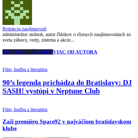
Redakcia zaujímavostí
administrátor stránok, autor článkov o rôznych zaujímavostiach zo
sveta zábavy, vedy, zistenia a akcie...
SÚVISIACE ČLÁNKY
VIAC OD AUTORA
Film, hudba a literatúra
90’s legenda prichádza do Bratislavy: DJ
SASH! vystúpi v Neptune Club
Film, hudba a literatúra
Zaži premiéru Space92 v najväčšom bratislavskom
klube