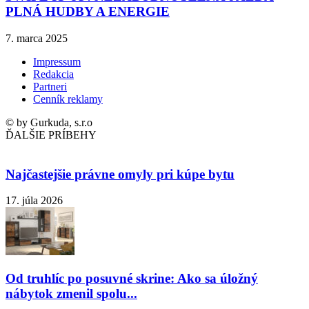
PLNÁ HUDBY A ENERGIE
7. marca 2025
Impressum
Redakcia
Partneri
Cenník reklamy
© by Gurkuda, s.r.o
ĎALŠIE PRÍBEHY
Najčastejšie právne omyly pri kúpe bytu
17. júla 2026
Od truhlíc po posuvné skrine: Ako sa úložný
nábytok zmenil spolu...