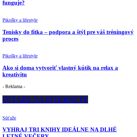
funguje?
Pikošky a lifestyle
Tenisky do fitka – podpora a štýl pre váš tréningový
proces
Pikošky a lifestyle
Ako si doma vytvoriť vlastný kútik na relax a
kreativitu
- Reklama -
SÚŤAŽE NA INTERNETE
Súťaže
VYHRAJ TRI KNIHY IDEÁLNE NA DLHÉ
LETNÉ VEČERY