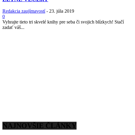
Redakcia zaujímavostí
-
23. júla 2019
0
Vyhrajte tieto tri skvelé knihy pre seba či svojich blízkych! Stačí
zadať váš...
NAJNOVŠIE ČLÁNKY