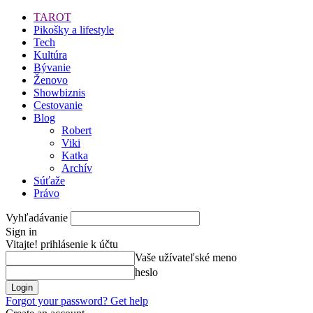
TAROT
Pikošky a lifestyle
Tech
Kultúra
Bývanie
Ženovo
Showbiznis
Cestovanie
Blog
Robert
Viki
Katka
Archív
Súťaže
Právo
Vyhľadávanie
Sign in
Vitajte! prihlásenie k účtu
Vaše užívateľské meno
heslo
Forgot your password? Get help