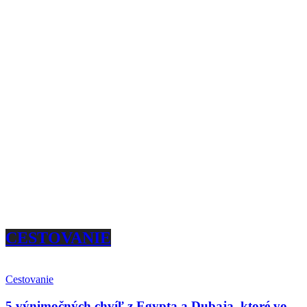
CESTOVANIE
Cestovanie
5 výnimočných chvíľ z Egypta a Dubaja, ktoré vo