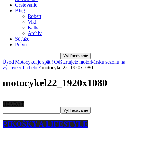
Cestovanie
Blog
Robert
Viki
Katka
Archív
Súťaže
Právo
Úvod
Motocykel je späť! Odštartujete motorkársku sezónu na
výstave v Inchebe?
motocykel22_1920x1080
motocykel22_1920x1080
HĽADAŤ
PIKOŠKY A LIFESTYLE