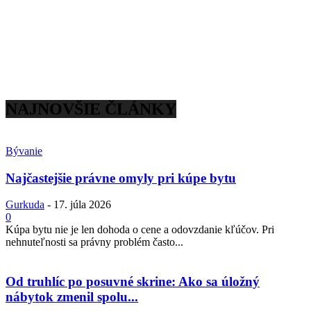
NAJNOVŠIE ČLÁNKY
Bývanie
Najčastejšie právne omyly pri kúpe bytu
Gurkuda
-
17. júla 2026
0
Kúpa bytu nie je len dohoda o cene a odovzdanie kľúčov. Pri
nehnuteľnosti sa právny problém často...
Od truhlíc po posuvné skrine: Ako sa úložný
nábytok zmenil spolu...