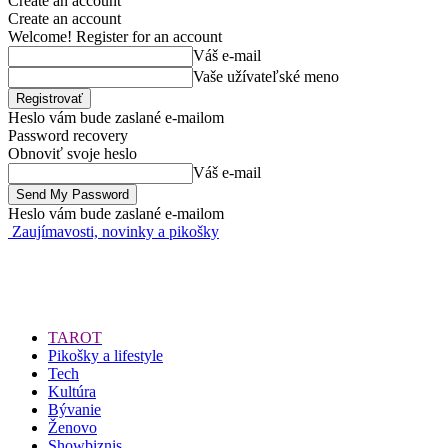
Create an account
Create an account
Welcome! Register for an account
Váš e-mail
Vaše užívateľské meno
Heslo vám bude zaslané e-mailom
Password recovery
Obnoviť svoje heslo
Váš e-mail
Heslo vám bude zaslané e-mailom
Zaujímavosti, novinky a pikošky
TAROT
Pikošky a lifestyle
Tech
Kultúra
Bývanie
Ženovo
Showbiznis