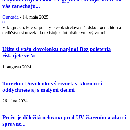
vás zanechajú...
Gurkuda
-
14. mája 2025
0
V krajinách, kde sa púštny piesok stretáva s ľudskou genialitou a
dedičstvo staroveku koexistuje s futuristickými výtvormi,...
Užite si vašu dovolenku naplno! Bez poistenia
riskujete veľa
1. augusta 2024
Turecko: Dovolenkový rezort, v ktorom si
oddýchnete aj s malými deťmi
26. júna 2024
Prečo je dôležitá ochrana pred UV žiarením a ako si
správne...