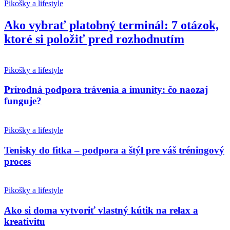
Pikošky a lifestyle
Ako vybrať platobný terminál: 7 otázok,
ktoré si položiť pred rozhodnutím
Pikošky a lifestyle
Prírodná podpora trávenia a imunity: čo naozaj
funguje?
Pikošky a lifestyle
Tenisky do fitka – podpora a štýl pre váš tréningový
proces
Pikošky a lifestyle
Ako si doma vytvoriť vlastný kútik na relax a
kreativitu