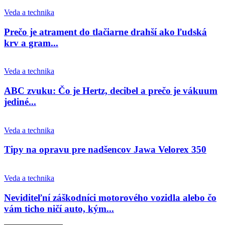
Veda a technika
Prečo je atrament do tlačiarne drahší ako ľudská
krv a gram...
Veda a technika
ABC zvuku: Čo je Hertz, decibel a prečo je vákuum
jediné...
Veda a technika
Tipy na opravu pre nadšencov Jawa Velorex 350
Veda a technika
Neviditeľní záškodníci motorového vozidla alebo čo
vám ticho ničí auto, kým...