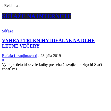
- Reklama -
SÚŤAŽE NA INTERNETE
Súťaže
VYHRAJ TRI KNIHY IDEÁLNE NA DLHÉ
LETNÉ VEČERY
Redakcia zaujímavostí
-
23. júla 2019
0
Vyhrajte tieto tri skvelé knihy pre seba či svojich blízkych! Stačí
zadať váš...