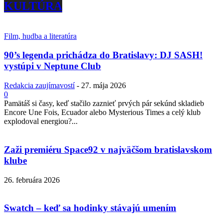
KULTÚRA
Film, hudba a literatúra
90’s legenda prichádza do Bratislavy: DJ SASH!
vystúpi v Neptune Club
Redakcia zaujímavostí
-
27. mája 2026
0
Pamätáš si časy, keď stačilo zaznieť prvých pár sekúnd skladieb
Encore Une Fois, Ecuador alebo Mysterious Times a celý klub
explodoval energiou?...
Zaži premiéru Space92 v najväčšom bratislavskom
klube
26. februára 2026
Swatch – keď sa hodinky stávajú umením