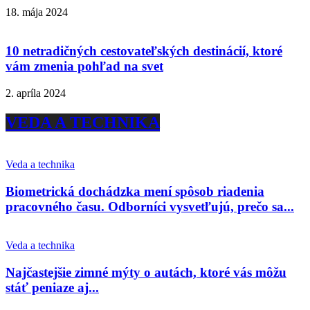
18. mája 2024
10 netradičných cestovateľských destinácií, ktoré
vám zmenia pohľad na svet
2. apríla 2024
VEDA A TECHNIKA
Veda a technika
Biometrická dochádzka mení spôsob riadenia
pracovného času. Odborníci vysvetľujú, prečo sa...
Veda a technika
Najčastejšie zimné mýty o autách, ktoré vás môžu
stáť peniaze aj...