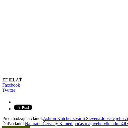
ZDIEĽAŤ
Facebook
Twitter
Predchádzajúci článok
Ashton Kutcher stvárni Stevena Jobsa v jeho ž
Ďalší článok
Na hrade Červený Kameň počas májového víkendu ožil 