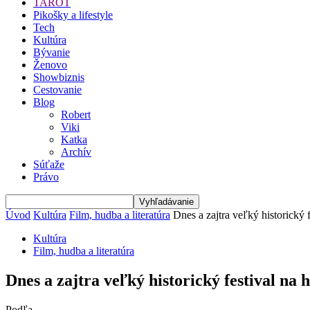
TAROT
Pikošky a lifestyle
Tech
Kultúra
Bývanie
Ženovo
Showbiznis
Cestovanie
Blog
Robert
Viki
Katka
Archív
Súťaže
Právo
Úvod
Kultúra
Film, hudba a literatúra
Dnes a zajtra veľký historický
Kultúra
Film, hudba a literatúra
Dnes a zajtra veľký historický festival n
Podľa