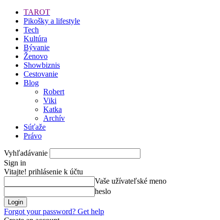
TAROT
Pikošky a lifestyle
Tech
Kultúra
Bývanie
Ženovo
Showbiznis
Cestovanie
Blog
Robert
Viki
Katka
Archív
Súťaže
Právo
Vyhľadávanie
Sign in
Vitajte! prihlásenie k účtu
Vaše užívateľské meno
heslo
Forgot your password? Get help