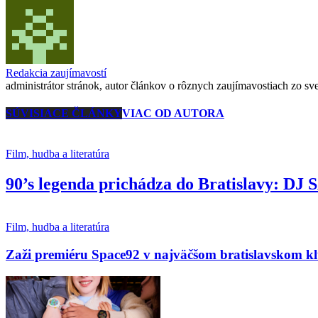
Redakcia zaujímavostí
administrátor stránok, autor článkov o rôznych zaujímavostiach zo svet
SÚVISIACE ČLÁNKY
VIAC OD AUTORA
Film, hudba a literatúra
90’s legenda prichádza do Bratislavy: DJ
Film, hudba a literatúra
Zaži premiéru Space92 v najväčšom bratislavskom k