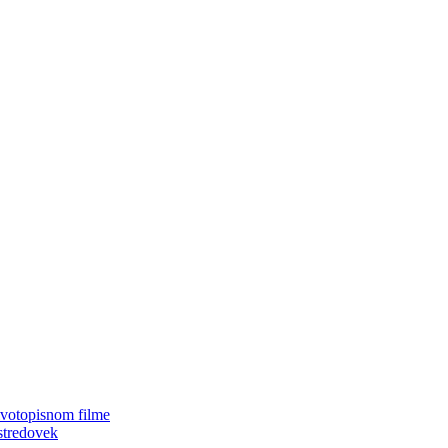
ivotopisnom filme
stredovek