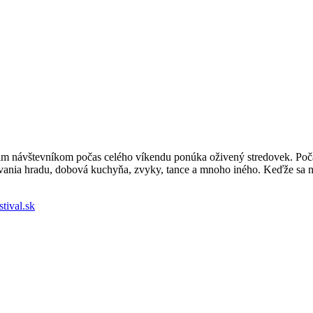
jim návštevníkom počas celého víkendu ponúka oživený stredovek. Poča
vania hradu, dobová kuchyňa, zvyky, tance a mnoho iného. Keďže sa n
tival.sk