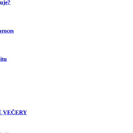
guje?
proces
itu
É VEČERY