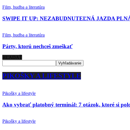
Film, hudba a literatúra
SWIPE IT UP: NEZABUDNUTEĽNÁ JAZDA PLN
Film, hudba a literatúra
Párty, ktorú nechceš zmeškať
HĽADAŤ
PIKOŠKY A LIFESTYLE
Pikošky a lifestyle
Ako vybrať platobný terminál: 7 otázok, ktoré si po
Pikošky a lifestyle