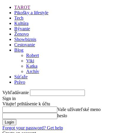
TAROT
Pikošky a lifestyle
Tech
Kultúra
Bývanie
Ženovo
Showbiznis
Cestovanie
Blog
Robert
Viki
Katka
Archív
Súťaže
Právo
Vyhľadávanie
Sign in
Vitajte! prihlásenie k účtu
Vaše užívateľské meno
heslo
Forgot your password? Get help