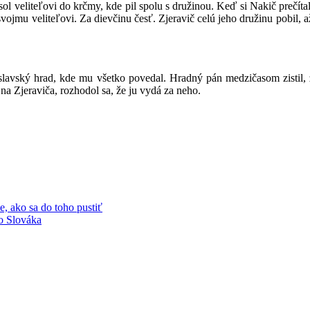
sol veliteľovi do krčmy, kde pil spolu s družinou. Keď si Nakič prečítal
svojmu veliteľovi. Za dievčinu česť. Zjeravič celú jeho družinu pobil,
atislavský hrad, kde mu všetko povedal. Hradný pán medzičasom zistil,
na Zjeraviča, rozhodol sa, že ju vydá za neho.
, ako sa do toho pustiť
ho Slováka