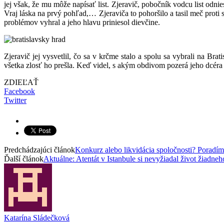
jej však, že mu môže napísať list. Zjeravič, pobočník vodcu list odnie
Vraj láska na prvý pohľad,… Zjeraviča to pohoršilo a tasil meč proti 
problémov vyhral a jeho hlavu priniesol dievčine.
Zjeravič jej vysvetlil, čo sa v krčme stalo a spolu sa vybrali na Br
všetka zlosť ho prešla. Keď videl, s akým obdivom pozerá jeho dcéra 
ZDIEĽAŤ
Facebook
Twitter
Predchádzajúci článok
Konkurz alebo likvidácia spoločnosti? Poradíme
Ďalší článok
Aktuálne: Atentát v Istanbule si nevyžiadal život žiadne
Katarína Sládečková