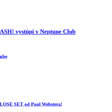
 SASH! vystúpi v Neptune Club
lube
 CLOSE SET od Paul Webstera!