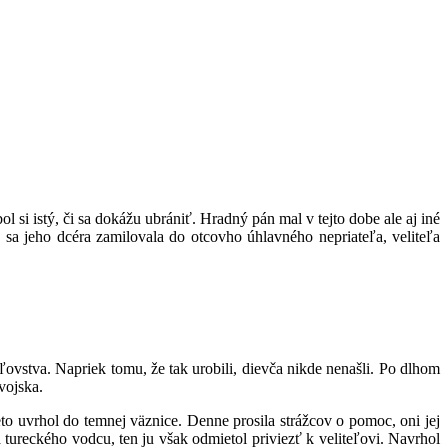
 si istý, či sa dokážu ubrániť. Hradný pán mal v tejto dobe ale aj iné
e sa jeho dcéra zamilovala do otcovho úhlavného nepriateľa, veliteľa
ľovstva. Napriek tomu, že tak urobili, dievča nikde nenašli. Po dlhom
vojska.
to uvrhol do temnej väznice. Denne prosila strážcov o pomoc, oni jej
ureckého vodcu, ten ju však odmietol priviezť k veliteľovi. Navrhol