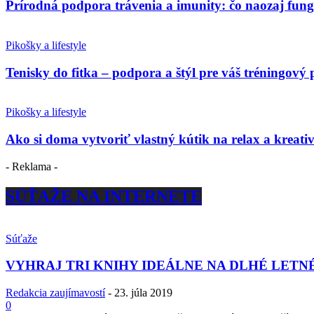
Prírodná podpora trávenia a imunity: čo naozaj fun
Pikošky a lifestyle
Tenisky do fitka – podpora a štýl pre váš tréningový 
Pikošky a lifestyle
Ako si doma vytvoriť vlastný kútik na relax a kreativ
- Reklama -
SÚŤAŽE NA INTERNETE
Súťaže
VYHRAJ TRI KNIHY IDEÁLNE NA DLHÉ LETN
Redakcia zaujímavostí
-
23. júla 2019
0