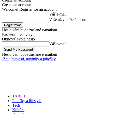
Create an account
Create an account
Welcome! Register for an account
Váš e-mail
Vaše užívateľské meno
Heslo vám bude zaslané e-mailom
Password recovery
Obnoviť svoje heslo
Váš e-mail
Heslo vám bude zaslané e-mailom
Zaujímavosti, novinky a pikošky
TAROT
Pikošky a lifestyle
Tech
Kultúra