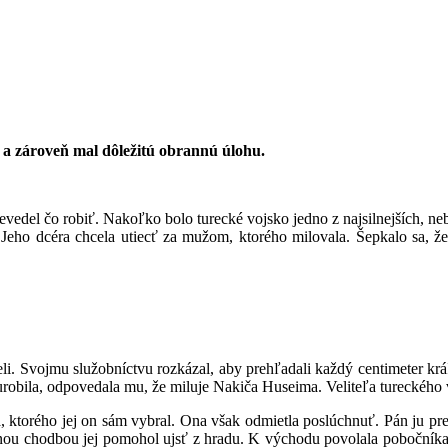
 a zároveň mal dôležitú obrannú úlohu.
edel čo robiť. Nakoľko bolo turecké vojsko jedno z najsilnejších, nebol
. Jeho dcéra chcela utiecť za mužom, ktorého milovala. Šepkalo sa, ž
li. Svojmu služobníctvu rozkázal, aby prehľadali každý centimeter krá
 urobila, odpovedala mu, že miluje Nakiča Huseima. Veliteľa tureckého 
, ktorého jej on sám vybral. Ona však odmietla poslúchnuť. Pán ju pre
jnou chodbou jej pomohol ujsť z hradu. K východu povolala pobočníka t