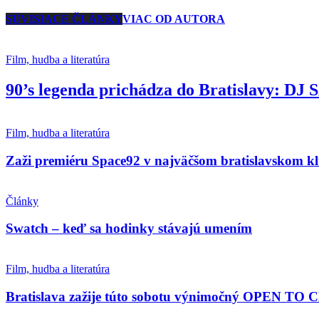
SÚVISIACE ČLÁNKY
VIAC OD AUTORA
Film, hudba a literatúra
90’s legenda prichádza do Bratislavy: DJ
Film, hudba a literatúra
Zaži premiéru Space92 v najväčšom bratislavskom k
Články
Swatch – keď sa hodinky stávajú umením
Film, hudba a literatúra
Bratislava zažije túto sobotu výnimočný OPEN TO