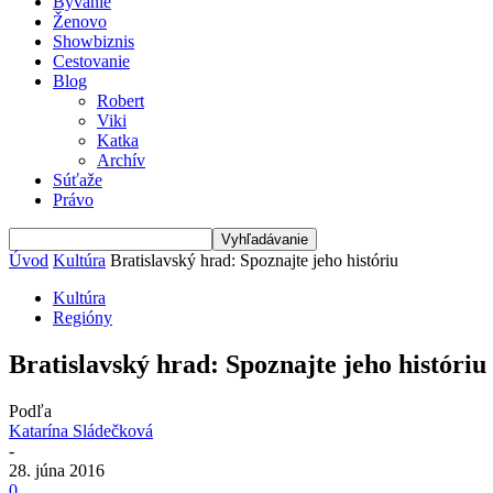
Bývanie
Ženovo
Showbiznis
Cestovanie
Blog
Robert
Viki
Katka
Archív
Súťaže
Právo
Úvod
Kultúra
Bratislavský hrad: Spoznajte jeho históriu
Kultúra
Regióny
Bratislavský hrad: Spoznajte jeho históriu
Podľa
Katarína Sládečková
-
28. júna 2016
0