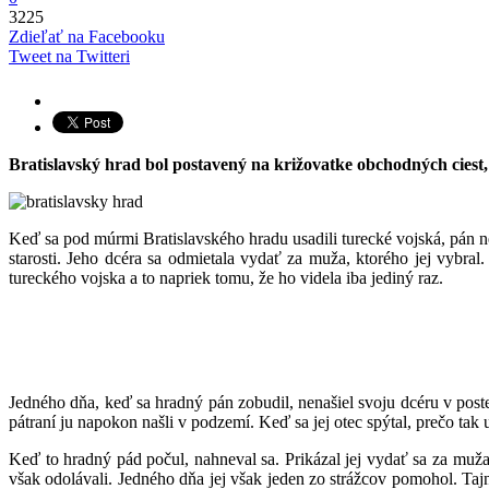
3225
Zdieľať na Facebooku
Tweet na Twitteri
Bratislavský hrad bol postavený na križovatke obchodných ciest,
Keď sa pod múrmi Bratislavského hradu usadili turecké vojská, pán nev
starosti. Jeho dcéra sa odmietala vydať za muža, ktorého jej vybral
tureckého vojska a to napriek tomu, že ho videla iba jediný raz.
Jedného dňa, keď sa hradný pán zobudil, nenašiel svoju dcéru v poste
pátraní ju napokon našli v podzemí. Keď sa jej otec spýtal, prečo tak
Keď to hradný pád počul, nahneval sa. Prikázal jej vydať sa za muža
však odolávali. Jedného dňa jej však jeden zo strážcov pomohol. Ta