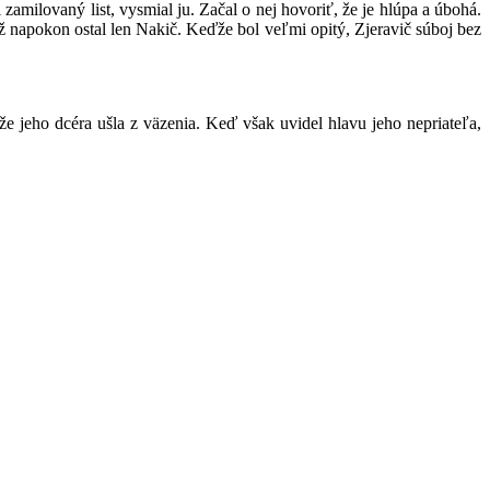
 zamilovaný list, vysmial ju. Začal o nej hovoriť, že je hlúpa a úbohá.
 až napokon ostal len Nakič. Keďže bol veľmi opitý, Zjeravič súboj bez
 že jeho dcéra ušla z väzenia. Keď však uvidel hlavu jeho nepriateľa,