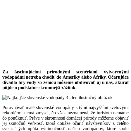
Za fascinujúcimi prírodnými scenériami vytvorenými
vodopádmi netreba chodiť do Ameriky alebo Afriky. Očarujúce
divadlo hry vody so zemou môžeme obdivovať aj u nás, akurát
pôjde o podstatne skromnejší zážitok.
Porovnávať malé slovenské vodopády s tými najvyššími svetovými
rekordérmi nemá zmysel, čo však neznamená, že turistom nemáme
čo ponúknuť. Práve v skromnosti domácej prírody môžeme objaviť
jej skutočnú veľkosť, ktorá dokáže očariť návštevníkov z celého
sveta. Tých upúta výnimočnosť našich vodopádov, ktoré spolu