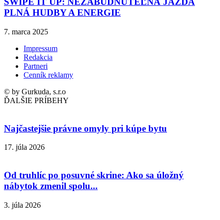
SWIPE IT UP: NEZABUDNUTEĽNÁ JAZDA
PLNÁ HUDBY A ENERGIE
7. marca 2025
Impressum
Redakcia
Partneri
Cenník reklamy
© by Gurkuda, s.r.o
ĎALŠIE PRÍBEHY
Najčastejšie právne omyly pri kúpe bytu
17. júla 2026
Od truhlíc po posuvné skrine: Ako sa úložný
nábytok zmenil spolu...
3. júla 2026