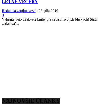
LETNÉ VEČERY
Redakcia zaujímavostí
-
23. júla 2019
0
Vyhrajte tieto tri skvelé knihy pre seba či svojich blízkych! Stačí
zadať váš...
NAJNOVŠIE ČLÁNKY