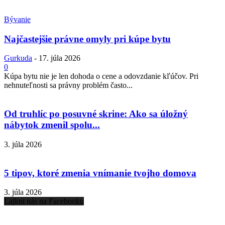
Bývanie
Najčastejšie právne omyly pri kúpe bytu
Gurkuda
-
17. júla 2026
0
Kúpa bytu nie je len dohoda o cene a odovzdanie kľúčov. Pri
nehnuteľnosti sa právny problém často...
Od truhlíc po posuvné skrine: Ako sa úložný
nábytok zmenil spolu...
3. júla 2026
5 tipov, ktoré zmenia vnímanie tvojho domova
3. júla 2026
Lajkni nás na Facebooku