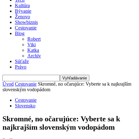
Kultúra
Bývanie
Ženovo
Showbiznis
Cestovanie
Blog
Robert
Viki
Katka
Archív
Súťaže
Právo
Úvod
Cestovanie
Skromné, no očarujúce: Vyberte sa k najkrajším
slovenským vodopádom
Cestovanie
Slovensko
Skromné, no očarujúce: Vyberte sa k
najkrajším slovenským vodopádom