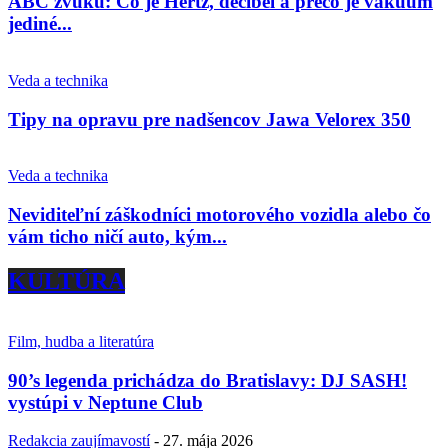
ABC zvuku: Čo je Hertz, decibel a prečo je vákuum
jediné...
Veda a technika
Tipy na opravu pre nadšencov Jawa Velorex 350
Veda a technika
Neviditeľní záškodníci motorového vozidla alebo čo
vám ticho ničí auto, kým...
KULTÚRA
Film, hudba a literatúra
90’s legenda prichádza do Bratislavy: DJ SASH!
vystúpi v Neptune Club
Redakcia zaujímavostí
-
27. mája 2026