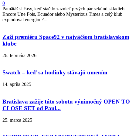
0
Pamätáš si časy, keď stačilo zaznieť prvých pár sekúnd skladieb
Encore Une Fois, Ecuador alebo Mysterious Times a celý klub
explodoval energiou?...
Zaži premiéru Space92 v najväčšom bratislavskom
klube
26. februára 2026
Swatch – keď sa hodinky stávajú umením
14. apríla 2025
Bratislava zažije túto sobotu výnimočný OPEN TO
CLOSE SET od Paul...
25. marca 2025