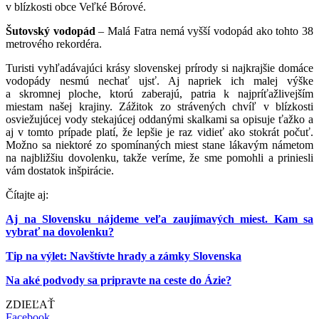
v blízkosti obce Veľké Bórové.
Šutovský vodopád
– Malá Fatra nemá vyšší vodopád ako tohto 38
metrového rekordéra.
Turisti vyhľadávajúci krásy slovenskej prírody si najkrajšie domáce
vodopády nesmú nechať ujsť. Aj napriek ich malej výške
a skromnej ploche, ktorú zaberajú, patria k najpríťažlivejším
miestam našej krajiny. Zážitok zo strávených chvíľ v blízkosti
osviežujúcej vody stekajúcej oddanými skalkami sa opisuje ťažko a
aj v tomto prípade platí, že lepšie je raz vidieť ako stokrát počuť.
Možno sa niektoré zo spomínaných miest stane lákavým námetom
na najbližšiu dovolenku, takže veríme, že sme pomohli a priniesli
vám dostatok inšpirácie.
Čítajte aj:
Aj na Slovensku nájdeme veľa zaujímavých miest. Kam sa
vybrať na dovolenku?
Tip na výlet: Navštívte hrady a zámky Slovenska
Na aké podvody sa pripravte na ceste do Ázie?
ZDIEĽAŤ
Facebook