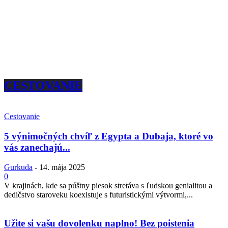
CESTOVANIE
Cestovanie
5 výnimočných chvíľ z Egypta a Dubaja, ktoré vo
vás zanechajú...
Gurkuda
-
14. mája 2025
0
V krajinách, kde sa púštny piesok stretáva s ľudskou genialitou a
dedičstvo staroveku koexistuje s futuristickými výtvormi,...
Užite si vašu dovolenku naplno! Bez poistenia