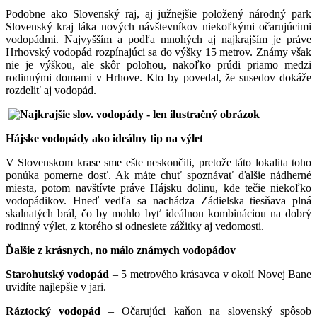
Podobne ako Slovenský raj, aj južnejšie položený národný park
Slovenský kraj láka nových návštevníkov niekoľkými očarujúcimi
vodopádmi. Najvyšším a podľa mnohých aj najkrajším je práve
Hrhovský vodopád rozpínajúci sa do výšky 15 metrov. Známy však
nie je výškou, ale skôr polohou, nakoľko prúdi priamo medzi
rodinnými domami v Hrhove. Kto by povedal, že susedov dokáže
rozdeliť aj vodopád.
Hájske vodopády ako ideálny tip na výlet
V Slovenskom krase sme ešte neskončili, pretože táto lokalita toho
ponúka pomerne dosť. Ak máte chuť spoznávať ďalšie nádherné
miesta, potom navštívte práve Hájsku dolinu, kde tečie niekoľko
vodopádikov. Hneď vedľa sa nachádza Zádielska tiesňava plná
skalnatých brál, čo by mohlo byť ideálnou kombináciou na dobrý
rodinný výlet, z ktorého si odnesiete zážitky aj vedomosti.
Ďalšie z krásnych, no málo známych vodopádov
Starohutský vodopád
– 5 metrového krásavca v okolí Novej Bane
uvidíte najlepšie v jari.
Ráztocký vodopád
– Očarujúci kaňon na slovenský spôsob