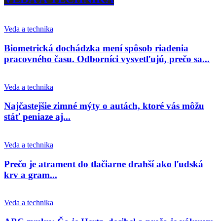
Veda a technika
Biometrická dochádzka mení spôsob riadenia
pracovného času. Odborníci vysvetľujú, prečo sa...
Veda a technika
Najčastejšie zimné mýty o autách, ktoré vás môžu
stáť peniaze aj...
Veda a technika
Prečo je atrament do tlačiarne drahší ako ľudská
krv a gram...
Veda a technika