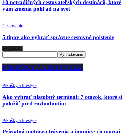
10 netradičných cestovateľských destinácií, ktoré
vám zmenia pohľad na svet
Cestovanie
5 tipov ako vybrať správne cestovné poistenie
HĽADAŤ
PIKOŠKY A LIFESTYLE
Pikošky a lifestyle
Ako vybrať platobný terminál: 7 otázok, ktoré si
položiť pred rozhodnutím
Pikošky a lifestyle
Prírodná podpora trávenia a imunity: čo naozaj