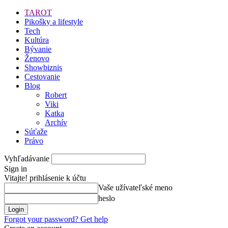
TAROT
Pikošky a lifestyle
Tech
Kultúra
Bývanie
Ženovo
Showbiznis
Cestovanie
Blog
Robert
Viki
Katka
Archív
Súťaže
Právo
Vyhľadávanie
Sign in
Vitajte! prihlásenie k účtu
Vaše užívateľské meno
heslo
Forgot your password? Get help