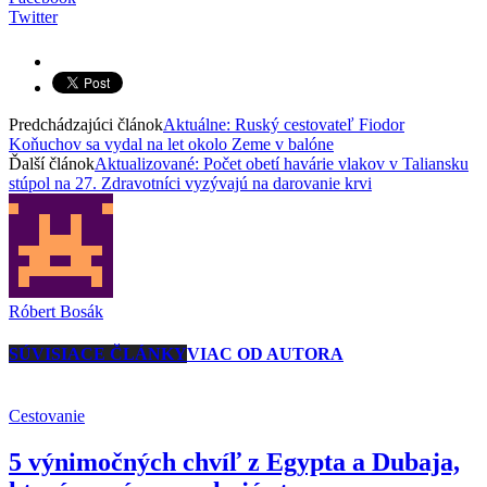
Twitter
Predchádzajúci článok
Aktuálne: Ruský cestovateľ Fiodor
Koňuchov sa vydal na let okolo Zeme v balóne
Ďalší článok
Aktualizované: Počet obetí havárie vlakov v Taliansku
stúpol na 27. Zdravotníci vyzývajú na darovanie krvi
Róbert Bosák
SÚVISIACE ČLÁNKY
VIAC OD AUTORA
Cestovanie
5 výnimočných chvíľ z Egypta a Dubaja,