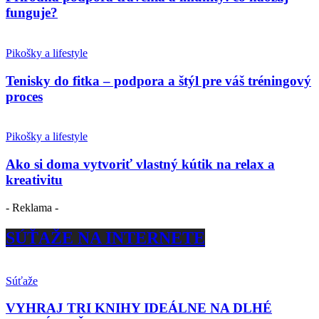
funguje?
Pikošky a lifestyle
Tenisky do fitka – podpora a štýl pre váš tréningový
proces
Pikošky a lifestyle
Ako si doma vytvoriť vlastný kútik na relax a
kreativitu
- Reklama -
SÚŤAŽE NA INTERNETE
Súťaže
VYHRAJ TRI KNIHY IDEÁLNE NA DLHÉ