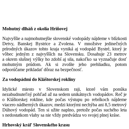
Mohutný dlháň z okolia Hriňovej
Najvyššie a najmohutnejšie slovenské vodopády nájdeme v blízkosti
Detvy, Banskej Bystrice a Zvolena. V množstve jedinečných
prírodných úkazov tohto kraja vyniká aj vodopád Bystré, ktorý je
vôbec jedným z najvyšších na Slovensku. Dosahuje 23 metrov
a okrem slušnej výšky ho zdobí aj sila, nakoľko sa vyznačuje dosť
mohutným prúdom. Ak si zvolíte jeho prehliadku, potom
odporúčame prikladať dôraz na bezpečnosť.
Za vodopádmi do Kláštorskej rokliny
Idylické miesto v Slovenskom raji, ktoré vám ponúka
nezabudnuteľný pohľad až na sedem unikátnych vodopádov. Reč je
o Kláštorskej rokline, kde počas výstupu po rebríkoch nájdeme
viacero nádherných úkazov, medzi ktorými nechýba ani 8,5 metrový
Dúhový vodopád. Ten si užite naplno, pretože počas suchého leta
s nedostatkom vlahy sa nie vždy predvádza vo svojej plnej kráse.
Hrhovský kráľ Slovenského krasu