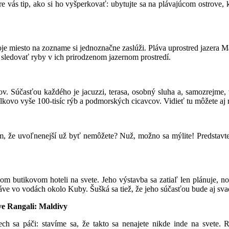
 vás tip, ako si ho vyšperkovať: ubytujte sa na plávajúcom ostrove, k
je miesto na zozname si jednoznačne zaslúži. Pláva uprostred jazera M
o sledovať ryby v ich prirodzenom jazernom prostredí.
. Súčasťou každého je jacuzzi, terasa, osobný sluha a, samozrejme,
lkovo vyše 100-tisíc rýb a podmorských cicavcov. Vidieť tu môžete aj r
ám, že uvoľnenejší už byť nemôžete? Nuž, možno sa mýlite! Predstavte 
tikovom hoteli na svete. Jeho výstavba sa zatiaľ len plánuje, no tá
áve vo vodách okolo Kuby. Šušká sa tiež, že jeho súčasťou bude aj sv
ve Rangali: Maldivy
ech sa páči: stavíme sa, že takto sa nenajete nikde inde na svete.