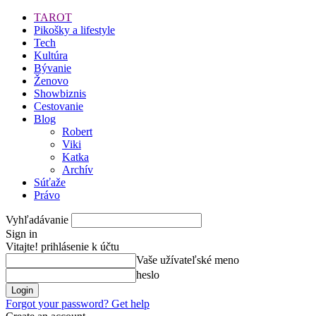
TAROT
Pikošky a lifestyle
Tech
Kultúra
Bývanie
Ženovo
Showbiznis
Cestovanie
Blog
Robert
Viki
Katka
Archív
Súťaže
Právo
Vyhľadávanie
Sign in
Vitajte! prihlásenie k účtu
Vaše užívateľské meno
heslo
Forgot your password? Get help