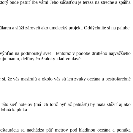
torý bude patriť iba vám! Jeho súčasťou je terasa na streche a spálňa
älaren a slúži zároveň ako umelecký projekt. Oddýchnite si na palube,
 výhľad na podmorský svet – tentoraz v podobe druhého najväčšieho
aju mantu, delfíny čo žraloky kladivohlavé.
si, že vás masírujú a okolo vás sú len zvuky oceána a pestrofarebné
to sieť hotelov (má ich totiž byť až pätnásť) by mala slúžiť aj ako
adobná kaplnka.
 Reštaurácia sa nachádza päť metrov pod hladinou oceána a ponúka