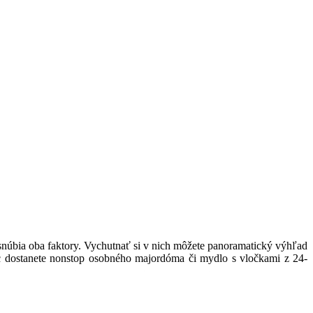
úbia oba faktory. Vychutnať si v nich môžete panoramatický výhľad
oc dostanete nonstop osobného majordóma či mydlo s vločkami z 24-