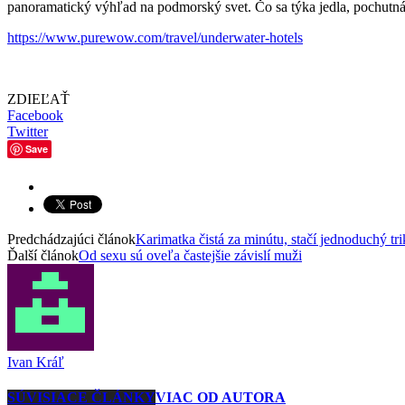
panoramatický výhľad na podmorský svet. Čo sa týka jedla, pochutnát
https://www.purewow.com/travel/underwater-hotels
ZDIEĽAŤ
Facebook
Twitter
Save
Predchádzajúci článok
Karimatka čistá za minútu, stačí jednoduchý tri
Ďalší článok
Od sexu sú oveľa častejšie závislí muži
Ivan Kráľ
SÚVISIACE ČLÁNKY
VIAC OD AUTORA