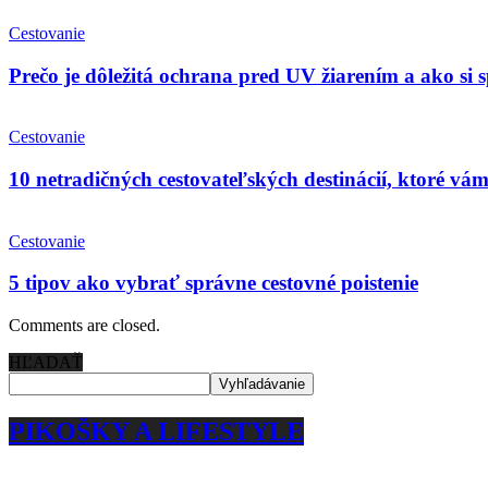
Cestovanie
Prečo je dôležitá ochrana pred UV žiarením a ako si
Cestovanie
10 netradičných cestovateľských destinácií, ktoré vá
Cestovanie
5 tipov ako vybrať správne cestovné poistenie
Comments are closed.
HĽADAŤ
PIKOŠKY A LIFESTYLE