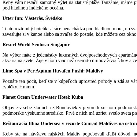
Keby vám nestačil samotný výlet na zlatisté pláže Tanzánie, máme pre
pod hladinou Indického oceána.
Utter Inn: Västerås, Švédsko
Tento roztomilý hotelík sa síce nenachádza pod hladinou mora, no svo
zaveslujte si v kanoe alebo sa zvaľte do postele, kde môžete cez okn
Resort World Sentosa: Singapur
Na výber máte z jedenástky luxusných dvojposchodových apartmánov
akvária na svete. Žije v ňom viac než osemsto druhov živočíchov a ce
Lime Spa v Per Aquum Huvafen Fushi: Maldivy
Poznáte ten pocit, keď ste v kúpeľoch uprostred prírody a zdá sa v
rybičky. Hmmm.
Planet Ocean Underwater Hotel: Kuba
Objavte v sebe zloducha z Bondoviek v prvom luxusnom podmorskom bu
podmorské výskumné stredisko. Prvé z nich má uzrieť svetlo sveta pr
Reštaurácia Ithaa Undersea v rezorte Conrad Maldives na ostro
Keby ste na návštevu rajských Maldív potrebovali ďalší dôvod, n