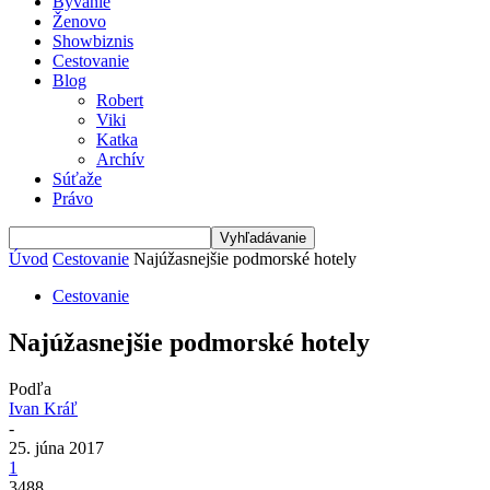
Bývanie
Ženovo
Showbiznis
Cestovanie
Blog
Robert
Viki
Katka
Archív
Súťaže
Právo
Úvod
Cestovanie
Najúžasnejšie podmorské hotely
Cestovanie
Najúžasnejšie podmorské hotely
Podľa
Ivan Kráľ
-
25. júna 2017
1
3488