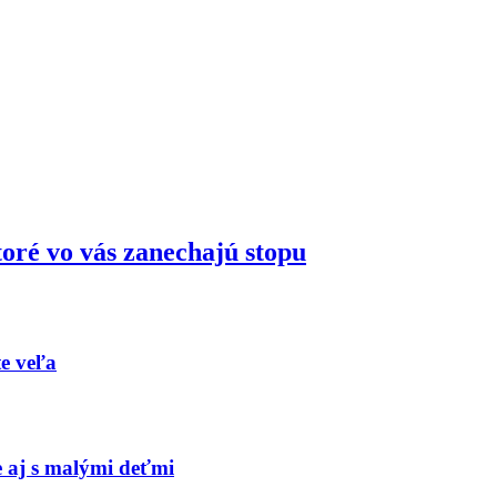
oré vo vás zanechajú stopu
te veľa
e aj s malými deťmi