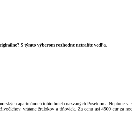
originálne? S týmto výberom rozhodne netrafíte vedľa.
rských apartmánoch tohto hotela nazvaných Poseidon a Neptune sa sn
živočíchov, vrátane žralokov a tŕňoviek. Za cenu asi 4500 eur za n