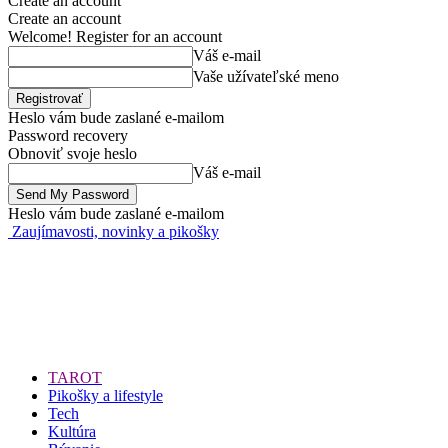
Create an account
Create an account
Welcome! Register for an account
Váš e-mail
Vaše užívateľské meno
Heslo vám bude zaslané e-mailom
Password recovery
Obnoviť svoje heslo
Váš e-mail
Heslo vám bude zaslané e-mailom
Zaujímavosti, novinky a pikošky
TAROT
Pikošky a lifestyle
Tech
Kultúra