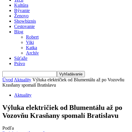
Kultúra
Bývanie
Ženovo
Showbiznis
Cestovanie
Blog
Robert
Viki
Katka
Archív
Súťaže
Právo
Úvod
Aktuality
Výluka električiek od Blumentálu až po Vozovňu
Krasňany spomalí Bratislavu
Aktuality
Výluka električiek od Blumentálu až po
Vozovňu Krasňany spomalí Bratislavu
Podľa