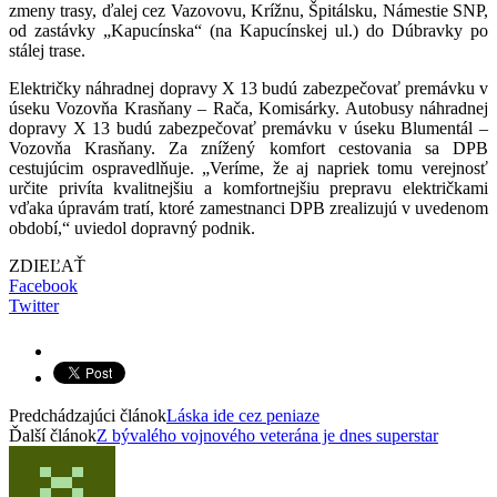
zmeny trasy, ďalej cez Vazovovu, Krížnu, Špitálsku, Námestie SNP,
od zastávky „Kapucínska“ (na Kapucínskej ul.) do Dúbravky po
stálej trase.
Električky náhradnej dopravy X 13 budú zabezpečovať premávku v
úseku Vozovňa Krasňany – Rača, Komisárky. Autobusy náhradnej
dopravy X 13 budú zabezpečovať premávku v úseku Blumentál –
Vozovňa Krasňany. Za znížený komfort cestovania sa DPB
cestujúcim ospravedlňuje. „Veríme, že aj napriek tomu verejnosť
určite privíta kvalitnejšiu a komfortnejšiu prepravu električkami
vďaka úpravám tratí, ktoré zamestnanci DPB zrealizujú v uvedenom
období,“ uviedol dopravný podnik.
ZDIEĽAŤ
Facebook
Twitter
Predchádzajúci článok
Láska ide cez peniaze
Ďalší článok
Z bývalého vojnového veterána je dnes superstar