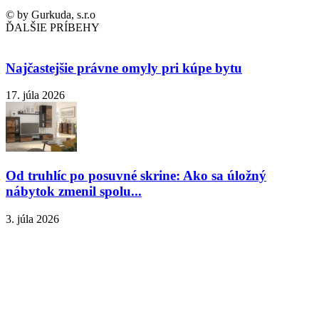
© by Gurkuda, s.r.o
ĎALŠIE PRÍBEHY
Najčastejšie právne omyly pri kúpe bytu
17. júla 2026
Od truhlíc po posuvné skrine: Ako sa úložný
nábytok zmenil spolu...
3. júla 2026