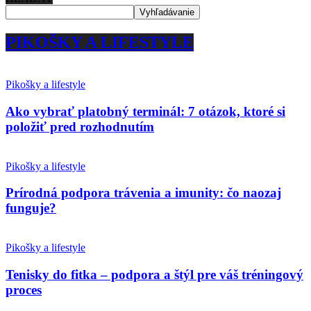
PIKOŠKY A LIFESTYLE
Pikošky a lifestyle
Ako vybrať platobný terminál: 7 otázok, ktoré si
položiť pred rozhodnutím
Pikošky a lifestyle
Prírodná podpora trávenia a imunity: čo naozaj
funguje?
Pikošky a lifestyle
Tenisky do fitka – podpora a štýl pre váš tréningový
proces