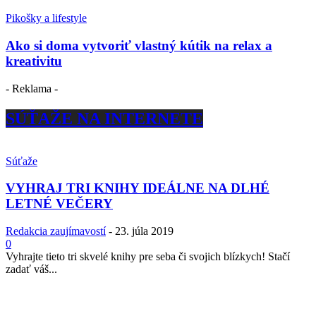
Pikošky a lifestyle
Ako si doma vytvoriť vlastný kútik na relax a
kreativitu
- Reklama -
SÚŤAŽE NA INTERNETE
Súťaže
VYHRAJ TRI KNIHY IDEÁLNE NA DLHÉ
LETNÉ VEČERY
Redakcia zaujímavostí
-
23. júla 2019
0
Vyhrajte tieto tri skvelé knihy pre seba či svojich blízkych! Stačí
zadať váš...