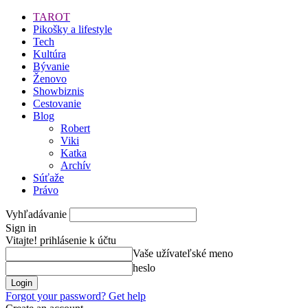
TAROT
Pikošky a lifestyle
Tech
Kultúra
Bývanie
Ženovo
Showbiznis
Cestovanie
Blog
Robert
Viki
Katka
Archív
Súťaže
Právo
Vyhľadávanie
Sign in
Vitajte! prihlásenie k účtu
Vaše užívateľské meno
heslo
Forgot your password? Get help