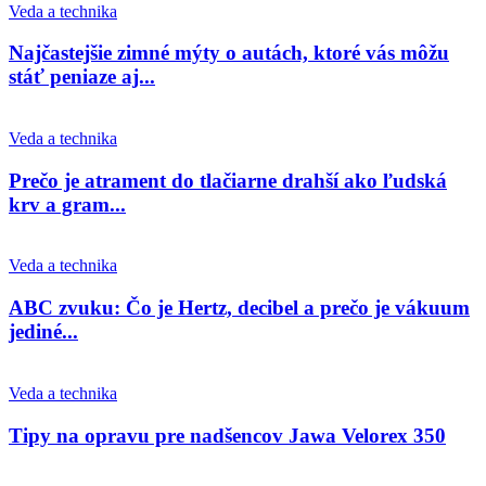
Veda a technika
Najčastejšie zimné mýty o autách, ktoré vás môžu
stáť peniaze aj...
Veda a technika
Prečo je atrament do tlačiarne drahší ako ľudská
krv a gram...
Veda a technika
ABC zvuku: Čo je Hertz, decibel a prečo je vákuum
jediné...
Veda a technika
Tipy na opravu pre nadšencov Jawa Velorex 350