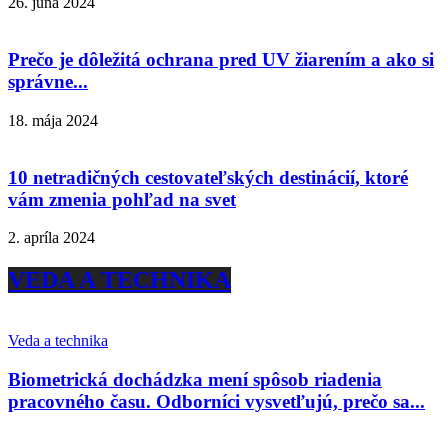
26. júna 2024
Prečo je dôležitá ochrana pred UV žiarením a ako si
správne...
18. mája 2024
10 netradičných cestovateľských destinácií, ktoré
vám zmenia pohľad na svet
2. apríla 2024
VEDA A TECHNIKA
Veda a technika
Biometrická dochádzka mení spôsob riadenia
pracovného času. Odborníci vysvetľujú, prečo sa...