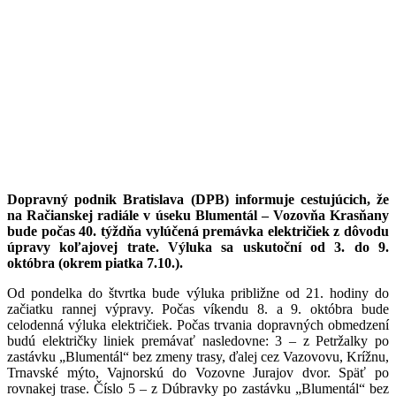
Dopravný podnik Bratislava (DPB) informuje cestujúcich, že
na Račianskej radiále v úseku Blumentál – Vozovňa Krasňany
bude počas 40. týždňa vylúčená premávka električiek z dôvodu
úpravy koľajovej trate. Výluka sa uskutoční od 3. do 9.
októbra (okrem piatka 7.10.).
Od pondelka do štvrtka bude výluka približne od 21. hodiny do
začiatku rannej výpravy. Počas víkendu 8. a 9. októbra bude
celodenná výluka električiek. Počas trvania dopravných obmedzení
budú električky liniek premávať nasledovne: 3 – z Petržalky po
zastávku „Blumentál“ bez zmeny trasy, ďalej cez Vazovovu, Krížnu,
Trnavské mýto, Vajnorskú do Vozovne Jurajov dvor. Späť po
rovnakej trase. Číslo 5 – z Dúbravky po zastávku „Blumentál“ bez