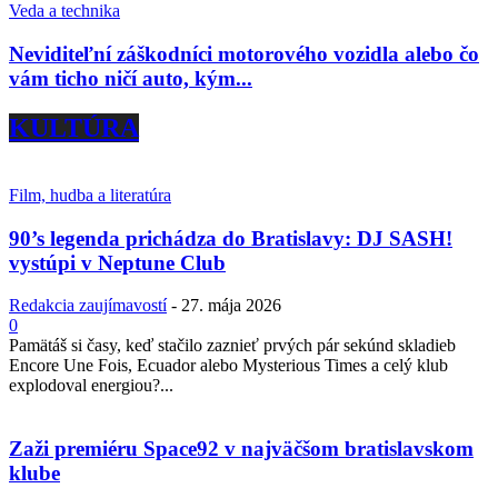
Veda a technika
Neviditeľní záškodníci motorového vozidla alebo čo
vám ticho ničí auto, kým...
KULTÚRA
Film, hudba a literatúra
90’s legenda prichádza do Bratislavy: DJ SASH!
vystúpi v Neptune Club
Redakcia zaujímavostí
-
27. mája 2026
0
Pamätáš si časy, keď stačilo zaznieť prvých pár sekúnd skladieb
Encore Une Fois, Ecuador alebo Mysterious Times a celý klub
explodoval energiou?...
Zaži premiéru Space92 v najväčšom bratislavskom
klube