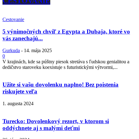
CESTOVANIE
Cestovanie
5 výnimočných chvíľ z Egypta a Dubaja, ktoré vo
vás zanechajú...
Gurkuda
-
14. mája 2025
0
V krajinách, kde sa púštny piesok stretáva s ľudskou genialitou a
dedičstvo staroveku koexistuje s futuristickými výtvormi,...
Užite si vašu dovolenku naplno! Bez poistenia
riskujete veľa
1. augusta 2024
Turecko: Dovolenkový rezort, v ktorom si
oddýchnete aj s malými deťmi