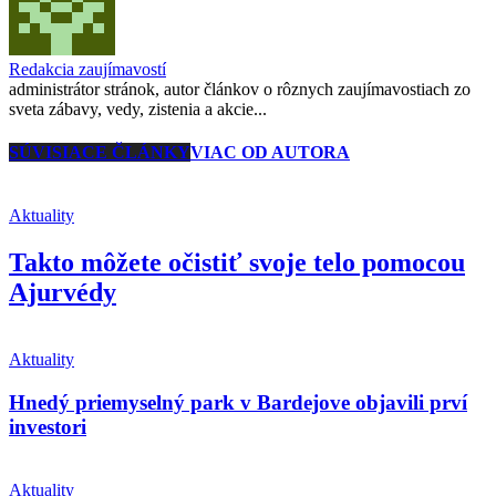
Redakcia zaujímavostí
administrátor stránok, autor článkov o rôznych zaujímavostiach zo
sveta zábavy, vedy, zistenia a akcie...
SÚVISIACE ČLÁNKY
VIAC OD AUTORA
Aktuality
Takto môžete očistiť svoje telo pomocou
Ajurvédy
Aktuality
Hnedý priemyselný park v Bardejove objavili prví
investori
Aktuality