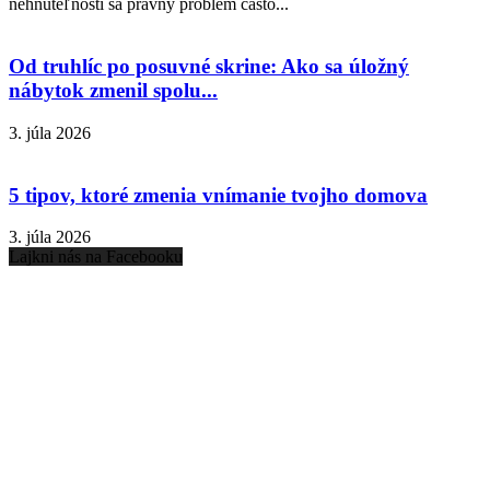
nehnuteľnosti sa právny problém často...
Od truhlíc po posuvné skrine: Ako sa úložný
nábytok zmenil spolu...
3. júla 2026
5 tipov, ktoré zmenia vnímanie tvojho domova
3. júla 2026
Lajkni nás na Facebooku