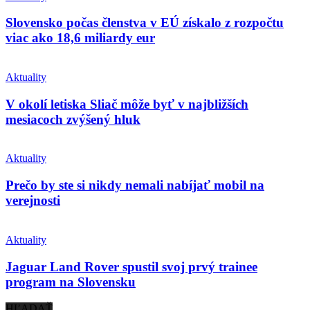
Slovensko počas členstva v EÚ získalo z rozpočtu
viac ako 18,6 miliardy eur
Aktuality
V okolí letiska Sliač môže byť v najbližších
mesiacoch zvýšený hluk
Aktuality
Prečo by ste si nikdy nemali nabíjať mobil na
verejnosti
Aktuality
Jaguar Land Rover spustil svoj prvý trainee
program na Slovensku
HĽADAŤ