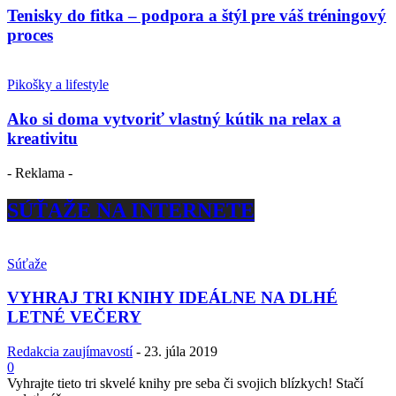
Tenisky do fitka – podpora a štýl pre váš tréningový
proces
Pikošky a lifestyle
Ako si doma vytvoriť vlastný kútik na relax a
kreativitu
- Reklama -
SÚŤAŽE NA INTERNETE
Súťaže
VYHRAJ TRI KNIHY IDEÁLNE NA DLHÉ
LETNÉ VEČERY
Redakcia zaujímavostí
-
23. júla 2019
0
Vyhrajte tieto tri skvelé knihy pre seba či svojich blízkych! Stačí