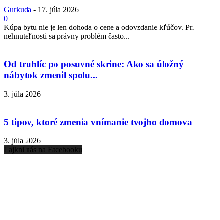
Gurkuda
-
17. júla 2026
0
Kúpa bytu nie je len dohoda o cene a odovzdanie kľúčov. Pri
nehnuteľnosti sa právny problém často...
Od truhlíc po posuvné skrine: Ako sa úložný
nábytok zmenil spolu...
3. júla 2026
5 tipov, ktoré zmenia vnímanie tvojho domova
3. júla 2026
Lajkni nás na Facebooku