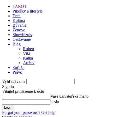
TAROT
Pikošky a lifestyle
Tech
Kultúra
Bývanie
Ženovo
Showbiznis
Cestovanie
Blog
Robert
Viki
Katka
Archív
Súťaže
Právo
Vyhľadávanie
Sign in
Vitajte! prihlásenie k účtu
Vaše užívateľské meno
heslo
Forgot your password? Get help