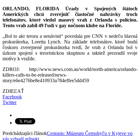
ORLANDO, FLORIDA Úrady v Spojených štátoch
Amerických chcú zverejniť čiastočné nahrávky troch
telefonátov, ktoré viedol masový vrah z Orlanda s políciou.
Tento vrah zabil 49 ľudí v gay nočnom klube na Floride.
„Bol to akt teroru a nenávisti“ povedala pre CNN v nedeľu hlavná
prokurátorka, Loretta Lynch. Na základe telefonátov, ktoré budú
čoskoro zverejnené prokurátorka tvrdí, že vrah z Orlanda bol v
úzkom spojení s teroristickou skupinou a taktiež prezradil svoje
motívy k vražde.
ZDROJ: http://www.news.com.au/world/north-america/orlando-
killers-calls-to-be-released/news-
story/e6e4276be8e410933a784effee5dd459
ZDIEĽAŤ
Facebook
Twitter
Predchádzajúci článok
Cestopis: Múzeum Černobyľu v Kyjeve vo
vás vzbudí rešpekt