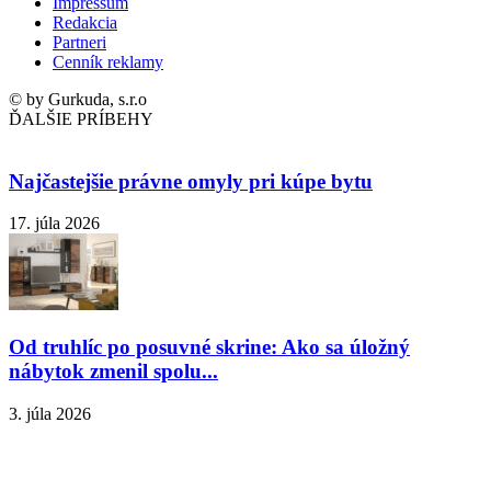
Impressum
Redakcia
Partneri
Cenník reklamy
© by Gurkuda, s.r.o
ĎALŠIE PRÍBEHY
Najčastejšie právne omyly pri kúpe bytu
17. júla 2026
Od truhlíc po posuvné skrine: Ako sa úložný
nábytok zmenil spolu...
3. júla 2026