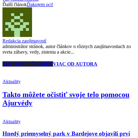
Ďalší článok
Ďakujem oci!
Redakcia zaujímavostí
administrátor stránok, autor článkov o rôznych zaujímavostiach zo
sveta zábavy, vedy, zistenia a akcie...
SÚVISIACE ČLÁNKY
VIAC OD AUTORA
Aktuality
Takto môžete očistiť svoje telo pomocou
Ajurvédy
Aktuality
Hnedý priemyselný park v Bardejove objavili prví