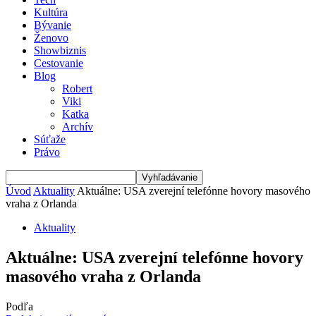
Kultúra
Bývanie
Ženovo
Showbiznis
Cestovanie
Blog
Robert
Viki
Katka
Archív
Súťaže
Právo
Úvod
Aktuality
Aktuálne: USA zverejní telefónne hovory masového
vraha z Orlanda
Aktuality
Aktuálne: USA zverejní telefónne hovory
masového vraha z Orlanda
Podľa