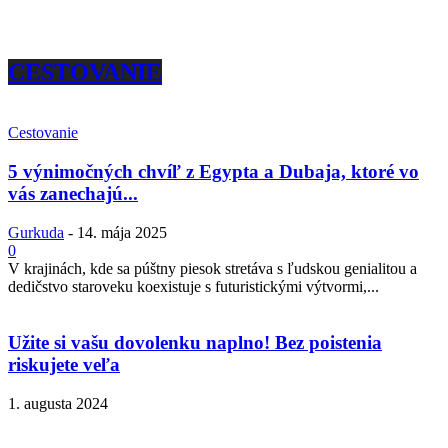
CESTOVANIE
Cestovanie
5 výnimočných chvíľ z Egypta a Dubaja, ktoré vo
vás zanechajú...
Gurkuda
-
14. mája 2025
0
V krajinách, kde sa púštny piesok stretáva s ľudskou genialitou a
dedičstvo staroveku koexistuje s futuristickými výtvormi,...
Užite si vašu dovolenku naplno! Bez poistenia
riskujete veľa
1. augusta 2024