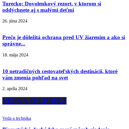
Turecko: Dovolenkový rezort, v ktorom si
oddýchnete aj s malými deťmi
26. júna 2024
Prečo je dôležitá ochrana pred UV žiarením a ako si
správne...
18. mája 2024
10 netradičných cestovateľských destinácií, ktoré
vám zmenia pohľad na svet
2. apríla 2024
VEDA A TECHNIKA
Veda a technika