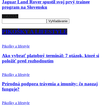
Jaguar Land Rover spustil svoj prvý trainee
program na Slovensku
HĽADAŤ
PIKOŠKY A LIFESTYLE
Pikošky a lifestyle
Ako vybrať platobný terminál: 7 otázok, ktoré si
položiť pred rozhodnutím
Pikošky a lifestyle
Prírodná podpora trávenia a imunity: čo naozaj
funguje?
Pikošky a lifestyle