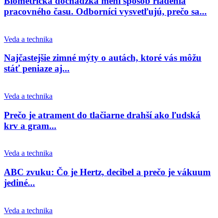
Biometrická dochádzka mení spôsob riadenia
pracovného času. Odborníci vysvetľujú, prečo sa...
Veda a technika
Najčastejšie zimné mýty o autách, ktoré vás môžu
stáť peniaze aj...
Veda a technika
Prečo je atrament do tlačiarne drahší ako ľudská
krv a gram...
Veda a technika
ABC zvuku: Čo je Hertz, decibel a prečo je vákuum
jediné...
Veda a technika