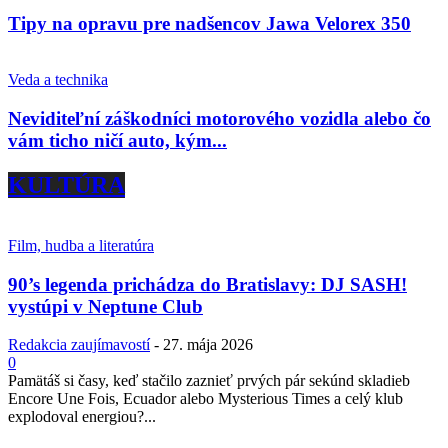
Tipy na opravu pre nadšencov Jawa Velorex 350
Veda a technika
Neviditeľní záškodníci motorového vozidla alebo čo
vám ticho ničí auto, kým...
KULTÚRA
Film, hudba a literatúra
90’s legenda prichádza do Bratislavy: DJ SASH!
vystúpi v Neptune Club
Redakcia zaujímavostí
-
27. mája 2026
0
Pamätáš si časy, keď stačilo zaznieť prvých pár sekúnd skladieb
Encore Une Fois, Ecuador alebo Mysterious Times a celý klub
explodoval energiou?...