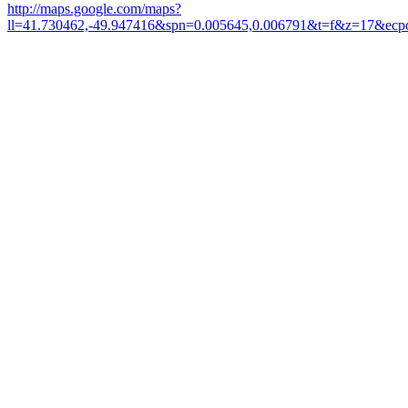
http://maps.google.com/maps?
ll=41.730462,-49.947416&spn=0.005645,0.006791&t=f&z=17&ecpos