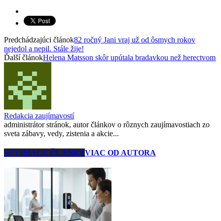
Predchádzajúci článok
82 ročný Jani vraj už od ôsmych rokov
nejedol a nepil. Stále žije!
Ďalší článok
Helena Matsson skôr upútala bradavkou než herectvom
Redakcia zaujímavostí
administrátor stránok, autor článkov o rôznych zaujímavostiach zo
sveta zábavy, vedy, zistenia a akcie...
SÚVISIACE ČLÁNKY
VIAC OD AUTORA