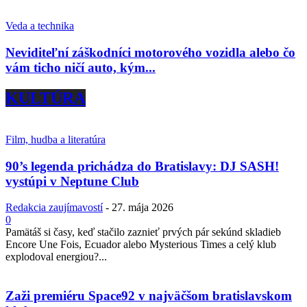
Veda a technika
Neviditeľní záškodníci motorového vozidla alebo čo
vám ticho ničí auto, kým...
KULTÚRA
Film, hudba a literatúra
90’s legenda prichádza do Bratislavy: DJ SASH!
vystúpi v Neptune Club
Redakcia zaujímavostí
-
27. mája 2026
0
Pamätáš si časy, keď stačilo zaznieť prvých pár sekúnd skladieb
Encore Une Fois, Ecuador alebo Mysterious Times a celý klub
explodoval energiou?...
Zaži premiéru Space92 v najväčšom bratislavskom