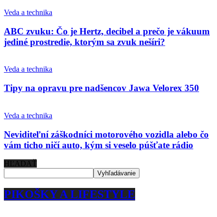
Veda a technika
ABC zvuku: Čo je Hertz, decibel a prečo je vákuum
jediné prostredie, ktorým sa zvuk nešíri?
Veda a technika
Tipy na opravu pre nadšencov Jawa Velorex 350
Veda a technika
Neviditeľní záškodníci motorového vozidla alebo čo
vám ticho ničí auto, kým si veselo púšťate rádio
HĽADAŤ
PIKOŠKY A LIFESTYLE