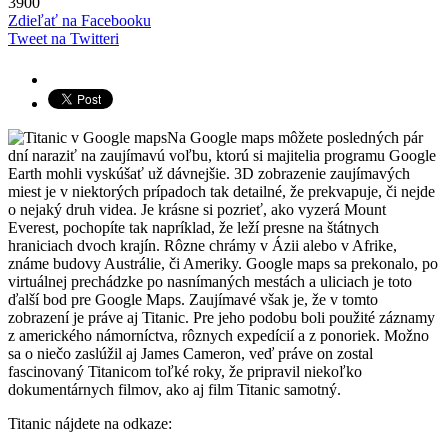
3900
Zdieľať na Facebooku
Tweet na Twitteri
Na Google maps môžete posledných pár
dní naraziť na zaujímavú voľbu, ktorú si majitelia programu Google
Earth mohli vyskúšať už dávnejšie. 3D zobrazenie zaujímavých
miest je v niektorých prípadoch tak detailné, že prekvapuje, či nejde
o nejaký druh videa. Je krásne si pozrieť, ako vyzerá Mount
Everest, pochopíte tak napríklad, že leží presne na štátnych
hraniciach dvoch krajín. Rôzne chrámy v Ázii alebo v Afrike,
známe budovy Austrálie, či Ameriky. Google maps sa prekonalo, po
virtuálnej prechádzke po nasnímaných mestách a uliciach je toto
ďalší bod pre Google Maps. Zaujímavé však je, že v tomto
zobrazení je práve aj Titanic. Pre jeho podobu boli použité záznamy
z amerického námorníctva, rôznych expedícií a z ponoriek. Možno
sa o niečo zaslúžil aj James Cameron, veď práve on zostal
fascinovaný Titanicom toľké roky, že pripravil niekoľko
dokumentárnych filmov, ako aj film Titanic samotný.
Titanic nájdete na odkaze: