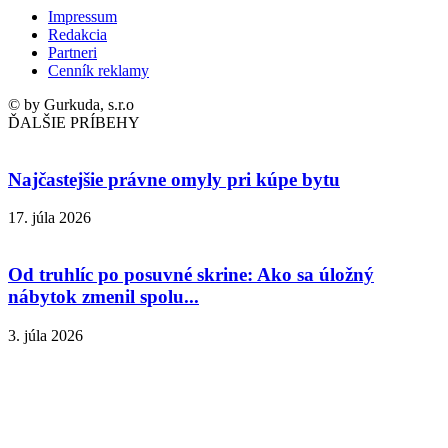
Impressum
Redakcia
Partneri
Cenník reklamy
© by Gurkuda, s.r.o
ĎALŠIE PRÍBEHY
Najčastejšie právne omyly pri kúpe bytu
17. júla 2026
Od truhlíc po posuvné skrine: Ako sa úložný
nábytok zmenil spolu...
3. júla 2026