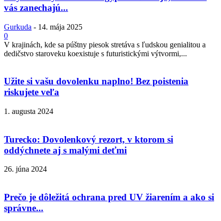
vás zanechajú...
Gurkuda
-
14. mája 2025
0
V krajinách, kde sa púštny piesok stretáva s ľudskou genialitou a
dedičstvo staroveku koexistuje s futuristickými výtvormi,...
Užite si vašu dovolenku naplno! Bez poistenia
riskujete veľa
1. augusta 2024
Turecko: Dovolenkový rezort, v ktorom si
oddýchnete aj s malými deťmi
26. júna 2024
Prečo je dôležitá ochrana pred UV žiarením a ako si
správne...