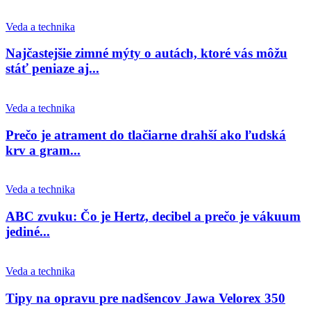
Veda a technika
Najčastejšie zimné mýty o autách, ktoré vás môžu
stáť peniaze aj...
Veda a technika
Prečo je atrament do tlačiarne drahší ako ľudská
krv a gram...
Veda a technika
ABC zvuku: Čo je Hertz, decibel a prečo je vákuum
jediné...
Veda a technika
Tipy na opravu pre nadšencov Jawa Velorex 350