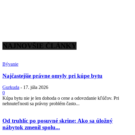
NAJNOVŠIE ČLÁNKY
Bývanie
Najčastejšie právne omyly pri kúpe bytu
Gurkuda
-
17. júla 2026
0
Kúpa bytu nie je len dohoda o cene a odovzdanie kľúčov. Pri
nehnuteľnosti sa právny problém často...
Od truhlíc po posuvné skrine: Ako sa úložný
nábytok zmenil spolu...