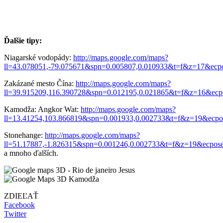
Ďalšie tipy:
Niagarské vodopády:
http://maps.google.com/maps?
ll=43.078051,-79.075671&spn=0.005807,0.010933&t=f&z=17&ecpos
Zakázané mesto Čína:
http://maps.google.com/maps?
ll=39.915209,116.390728&spn=0.012195,0.021865&t=f&z=16&ecpo
Kamodža: Angkor Wat:
http://maps.google.com/maps?
ll=13.41254,103.866819&spn=0.001933,0.002733&t=f&z=19&ecpos
Stonehange:
http://maps.google.com/maps?
ll=51.17887,-1.826315&spn=0.001246,0.002733&t=f&z=19&ecpose=
a mnoho ďalších.
ZDIEĽAŤ
Facebook
Twitter