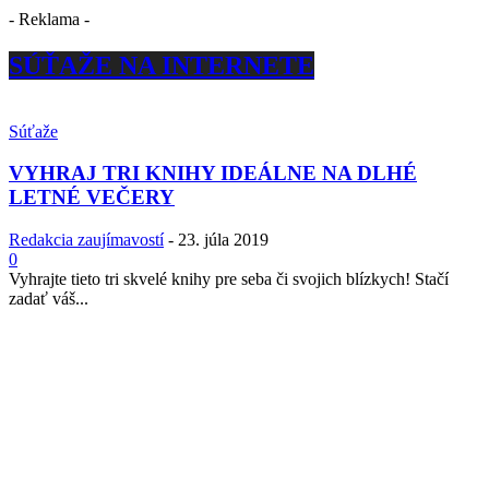
- Reklama -
SÚŤAŽE NA INTERNETE
Súťaže
VYHRAJ TRI KNIHY IDEÁLNE NA DLHÉ
LETNÉ VEČERY
Redakcia zaujímavostí
-
23. júla 2019
0
Vyhrajte tieto tri skvelé knihy pre seba či svojich blízkych! Stačí
zadať váš...