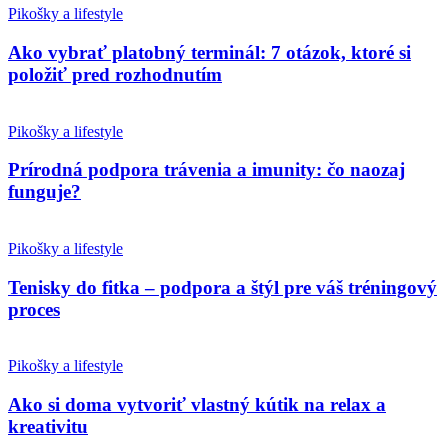
Pikošky a lifestyle
Ako vybrať platobný terminál: 7 otázok, ktoré si
položiť pred rozhodnutím
Pikošky a lifestyle
Prírodná podpora trávenia a imunity: čo naozaj
funguje?
Pikošky a lifestyle
Tenisky do fitka – podpora a štýl pre váš tréningový
proces
Pikošky a lifestyle
Ako si doma vytvoriť vlastný kútik na relax a
kreativitu