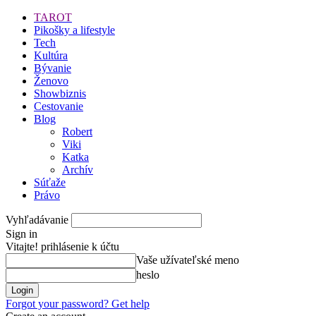
TAROT
Pikošky a lifestyle
Tech
Kultúra
Bývanie
Ženovo
Showbiznis
Cestovanie
Blog
Robert
Viki
Katka
Archív
Súťaže
Právo
Vyhľadávanie
Sign in
Vitajte! prihlásenie k účtu
Vaše užívateľské meno
heslo
Forgot your password? Get help