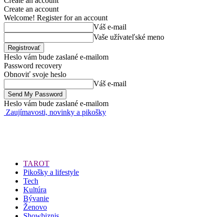
Create an account
Create an account
Welcome! Register for an account
Váš e-mail
Vaše užívateľské meno
Heslo vám bude zaslané e-mailom
Password recovery
Obnoviť svoje heslo
Váš e-mail
Heslo vám bude zaslané e-mailom
Zaujímavosti, novinky a pikošky
TAROT
Pikošky a lifestyle
Tech
Kultúra
Bývanie
Ženovo
Showbiznis