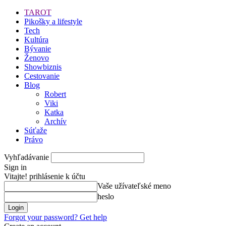
TAROT
Pikošky a lifestyle
Tech
Kultúra
Bývanie
Ženovo
Showbiznis
Cestovanie
Blog
Robert
Viki
Katka
Archív
Súťaže
Právo
Vyhľadávanie
Sign in
Vitajte! prihlásenie k účtu
Vaše užívateľské meno
heslo
Forgot your password? Get help