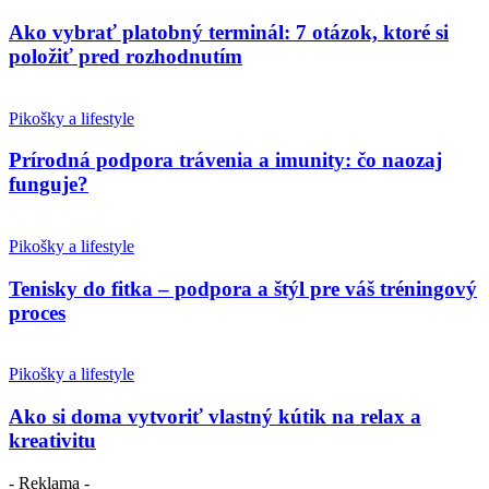
Ako vybrať platobný terminál: 7 otázok, ktoré si
položiť pred rozhodnutím
Pikošky a lifestyle
Prírodná podpora trávenia a imunity: čo naozaj
funguje?
Pikošky a lifestyle
Tenisky do fitka – podpora a štýl pre váš tréningový
proces
Pikošky a lifestyle
Ako si doma vytvoriť vlastný kútik na relax a
kreativitu
- Reklama -