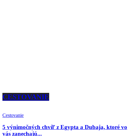
CESTOVANIE
Cestovanie
5 výnimočných chvíľ z Egypta a Dubaja, ktoré vo
vás zanechajú...