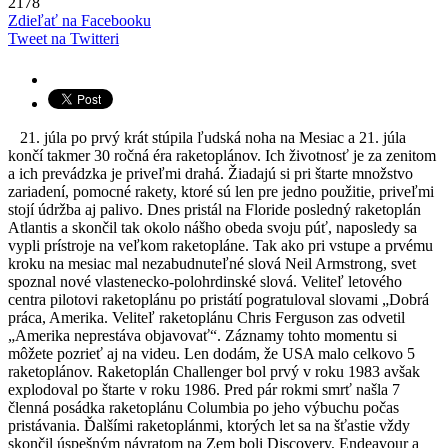
2178
Zdieľať na Facebooku
Tweet na Twitteri
21. júla po prvý krát stúpila ľudská noha na Mesiac a 21. júla
končí takmer 30 ročná éra raketoplánov. Ich životnosť je za zenitom
a ich prevádzka je priveľmi drahá. Žiadajú si pri štarte množstvo
zariadení, pomocné rakety, ktoré sú len pre jedno použitie, priveľmi
stojí údržba aj palivo. Dnes pristál na Floride posledný raketoplán
Atlantis a skončil tak okolo nášho obeda svoju púť, naposledy sa
vypli prístroje na veľkom raketopláne. Tak ako pri vstupe a prvému
kroku na mesiac mal nezabudnuteľné slová Neil Armstrong, svet
spoznal nové vlastenecko-polohrdinské slová. Veliteľ letového
centra pilotovi raketoplánu po pristátí pogratuloval slovami „Dobrá
práca, Amerika. Veliteľ raketoplánu Chris Ferguson zas odvetil
„Amerika neprestáva objavovať“. Záznamy tohto momentu si
môžete pozrieť aj na videu. Len dodám, že USA malo celkovo 5
raketoplánov. Raketoplán Challenger bol prvý v roku 1983 avšak
explodoval po štarte v roku 1986. Pred pár rokmi smrť našla 7
členná posádka raketoplánu Columbia po jeho výbuchu počas
pristávania. Ďalšími raketoplánmi, ktorých let sa na šťastie vždy
skončil úspešným návratom na Zem boli Discovery, Endeavour a