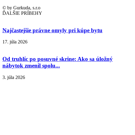
© by Gurkuda, s.r.o
ĎALŠIE PRÍBEHY
Najčastejšie právne omyly pri kúpe bytu
17. júla 2026
Od truhlíc po posuvné skrine: Ako sa úložný
nábytok zmenil spolu...
3. júla 2026