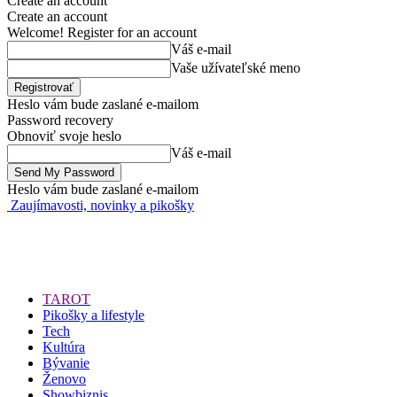
Create an account
Create an account
Welcome! Register for an account
Váš e-mail
Vaše užívateľské meno
Heslo vám bude zaslané e-mailom
Password recovery
Obnoviť svoje heslo
Váš e-mail
Heslo vám bude zaslané e-mailom
Zaujímavosti, novinky a pikošky
TAROT
Pikošky a lifestyle
Tech
Kultúra
Bývanie
Ženovo
Showbiznis