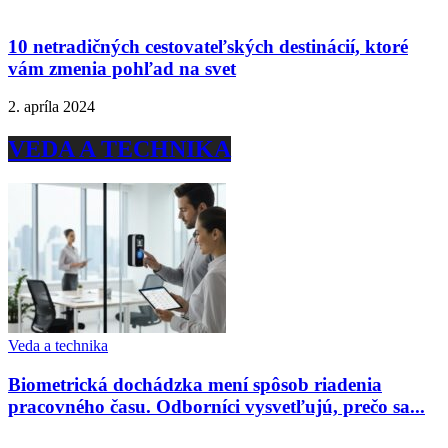
10 netradičných cestovateľských destinácií, ktoré
vám zmenia pohľad na svet
2. apríla 2024
VEDA A TECHNIKA
Veda a technika
Biometrická dochádzka mení spôsob riadenia
pracovného času. Odborníci vysvetľujú, prečo sa...