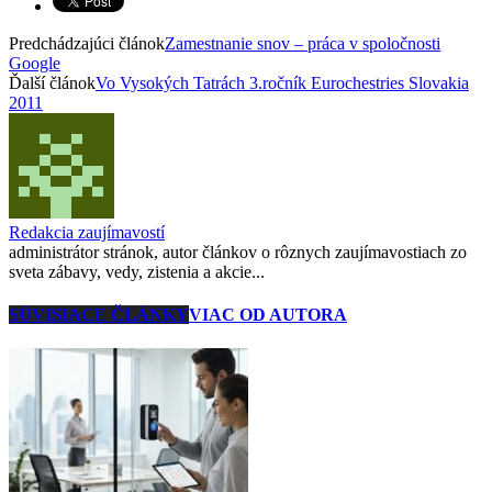
Predchádzajúci článok
Zamestnanie snov – práca v spoločnosti
Google
Ďalší článok
Vo Vysokých Tatrách 3.ročník Eurochestries Slovakia
2011
Redakcia zaujímavostí
administrátor stránok, autor článkov o rôznych zaujímavostiach zo
sveta zábavy, vedy, zistenia a akcie...
SÚVISIACE ČLÁNKY
VIAC OD AUTORA