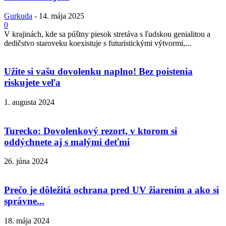
Gurkuda
-
14. mája 2025
0
V krajinách, kde sa púštny piesok stretáva s ľudskou genialitou a
dedičstvo staroveku koexistuje s futuristickými výtvormi,...
Užite si vašu dovolenku naplno! Bez poistenia
riskujete veľa
1. augusta 2024
Turecko: Dovolenkový rezort, v ktorom si
oddýchnete aj s malými deťmi
26. júna 2024
Prečo je dôležitá ochrana pred UV žiarením a ako si
správne...
18. mája 2024