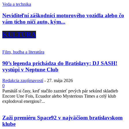
Veda a technika
Neviditeľní záškodníci motorového vozidla alebo čo
vám ticho ničí auto, kým...
KULTÚRA
Film, hudba a literatúra
90’s legenda prichádza do Bratislavy: DJ SASH!
vystúpi v Neptune Club
Redakcia zaujímavostí
-
27. mája 2026
0
Pamätáš si časy, keď stačilo zaznieť prvých pár sekúnd skladieb
Encore Une Fois, Ecuador alebo Mysterious Times a celý klub
explodoval energiou?...
Zaži premiéru Space92 v najväčšom bratislavskom
klube