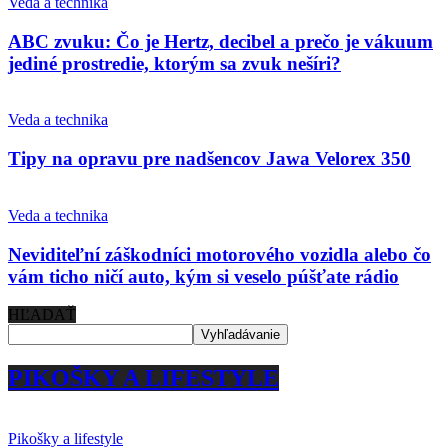
Veda a technika
ABC zvuku: Čo je Hertz, decibel a prečo je vákuum
jediné prostredie, ktorým sa zvuk nešíri?
Veda a technika
Tipy na opravu pre nadšencov Jawa Velorex 350
Veda a technika
Neviditeľní záškodníci motorového vozidla alebo čo
vám ticho ničí auto, kým si veselo púšťate rádio
HĽADAŤ
PIKOŠKY A LIFESTYLE
Pikošky a lifestyle