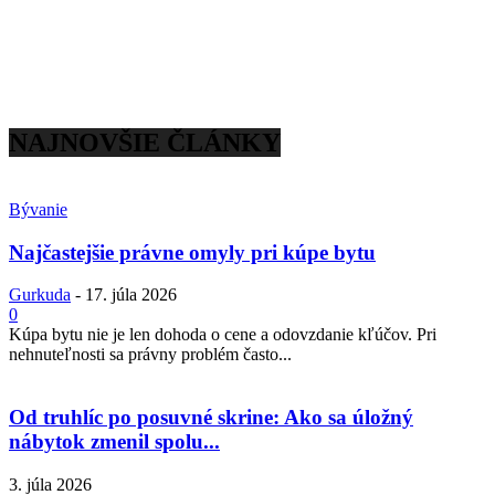
NAJNOVŠIE ČLÁNKY
Bývanie
Najčastejšie právne omyly pri kúpe bytu
Gurkuda
-
17. júla 2026
0
Kúpa bytu nie je len dohoda o cene a odovzdanie kľúčov. Pri
nehnuteľnosti sa právny problém často...
Od truhlíc po posuvné skrine: Ako sa úložný
nábytok zmenil spolu...
3. júla 2026