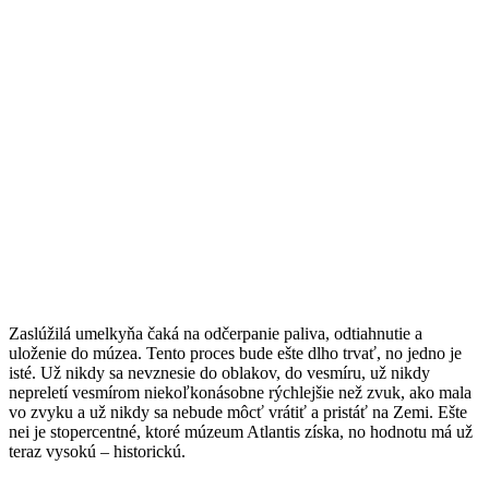
Zaslúžilá umelkyňa čaká na odčerpanie paliva, odtiahnutie a
uloženie do múzea. Tento proces bude ešte dlho trvať, no jedno je
isté. Už nikdy sa nevznesie do oblakov, do vesmíru, už nikdy
nepreletí vesmírom niekoľkonásobne rýchlejšie než zvuk, ako mala
vo zvyku a už nikdy sa nebude môcť vrátiť a pristáť na Zemi. Ešte
nei je stopercentné, ktoré múzeum Atlantis získa, no hodnotu má už
teraz vysokú – historickú.