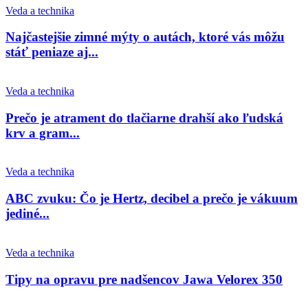
Veda a technika
Najčastejšie zimné mýty o autách, ktoré vás môžu
stáť peniaze aj...
Veda a technika
Prečo je atrament do tlačiarne drahší ako ľudská
krv a gram...
Veda a technika
ABC zvuku: Čo je Hertz, decibel a prečo je vákuum
jediné...
Veda a technika
Tipy na opravu pre nadšencov Jawa Velorex 350