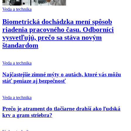
Veda a technika
Biometrická dochádzka mení spôsob
riadenia pracovného času. Odborníci
vysvetľujú, prečo sa stáva novým
štandardom
Veda a technika
Najčastejšie zimné mýty o autách, ktoré vás môžu
stáť peniaze aj bezpečnosť
Veda a technika
Prečo je atrament do tlačiarne drahší ako ľudská
krv a gram striebra?