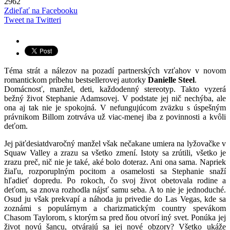
2962
Zdieľať na Facebooku
Tweet na Twitteri
Téma strát a nálezov na pozadí partnerských vzťahov v novom
romantickom príbehu bestsellerovej autorky
Danielle Steel
.
Domácnosť, manžel, deti, každodenný stereotyp. Takto vyzerá
bežný život Stephanie Adamsovej. V podstate jej nič nechýba, ale
ona aj tak nie je spokojná. V nefungujúcom zväzku s úspešným
právnikom Billom zotrváva už viac-menej iba z povinnosti a kvôli
deťom.
Jej päťdesiatdvaročný manžel však nečakane umiera na lyžovačke v
Squaw Valley a zrazu sa všetko zmení. Istoty sa zrútili, všetko je
zrazu preč, nič nie je také, aké bolo doteraz. Ani ona sama. Napriek
žiaľu, rozporuplným pocitom a osamelosti sa Stephanie snaží
hľadieť dopredu. Po rokoch, čo svoj život obetovala rodine a
deťom, sa znova rozhodla nájsť samu seba. A to nie je jednoduché.
Osud ju však prekvapí a náhoda ju privedie do Las Vegas, kde sa
zoznámi s populárnym a charizmatickým country spevákom
Chasom Taylorom, s ktorým sa pred ňou otvorí iný svet. Ponúka jej
život novú šancu, otvárajú sa jej nové obzory? Všetko ukáže