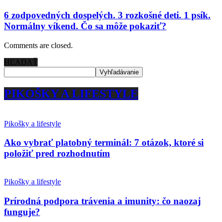
6 zodpovedných dospelých. 3 rozkošné deti. 1 psík.
Normálny víkend. Čo sa môže pokaziť?
Comments are closed.
HĽADAŤ
PIKOŠKY A LIFESTYLE
Pikošky a lifestyle
Ako vybrať platobný terminál: 7 otázok, ktoré si
položiť pred rozhodnutím
Pikošky a lifestyle
Prírodná podpora trávenia a imunity: čo naozaj
funguje?