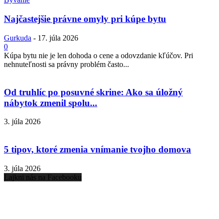
Najčastejšie právne omyly pri kúpe bytu
Gurkuda
-
17. júla 2026
0
Kúpa bytu nie je len dohoda o cene a odovzdanie kľúčov. Pri
nehnuteľnosti sa právny problém často...
Od truhlíc po posuvné skrine: Ako sa úložný
nábytok zmenil spolu...
3. júla 2026
5 tipov, ktoré zmenia vnímanie tvojho domova
3. júla 2026
Lajkni nás na Facebooku