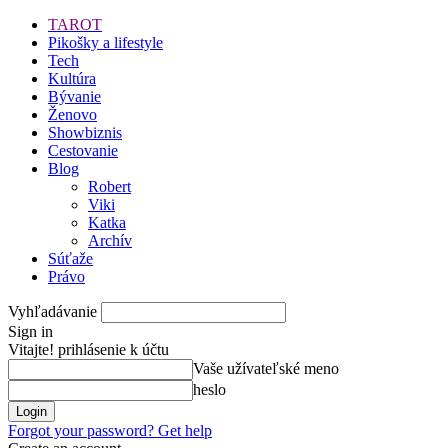
TAROT
Pikošky a lifestyle
Tech
Kultúra
Bývanie
Ženovo
Showbiznis
Cestovanie
Blog
Robert
Viki
Katka
Archív
Súťaže
Právo
Vyhľadávanie
Sign in
Vitajte! prihlásenie k účtu
Vaše užívateľské meno
heslo
Forgot your password? Get help