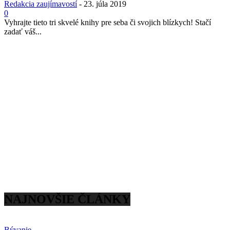
Redakcia zaujímavostí
-
23. júla 2019
0
Vyhrajte tieto tri skvelé knihy pre seba či svojich blízkych! Stačí
zadať váš...
NAJNOVŠIE ČLÁNKY
Bývanie