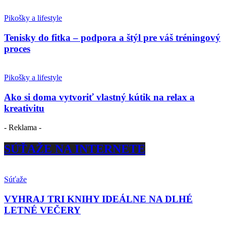
Pikošky a lifestyle
Tenisky do fitka – podpora a štýl pre váš tréningový
proces
Pikošky a lifestyle
Ako si doma vytvoriť vlastný kútik na relax a
kreativitu
- Reklama -
SÚŤAŽE NA INTERNETE
Súťaže
VYHRAJ TRI KNIHY IDEÁLNE NA DLHÉ
LETNÉ VEČERY