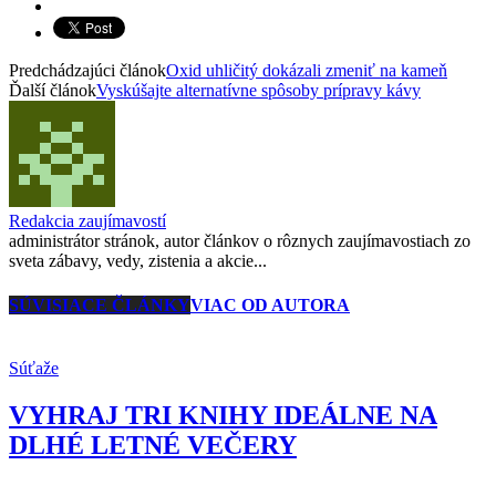
Predchádzajúci článok
Oxid uhličitý dokázali zmeniť na kameň
Ďalší článok
Vyskúšajte alternatívne spôsoby prípravy kávy
Redakcia zaujímavostí
administrátor stránok, autor článkov o rôznych zaujímavostiach zo
sveta zábavy, vedy, zistenia a akcie...
SÚVISIACE ČLÁNKY
VIAC OD AUTORA
Súťaže
VYHRAJ TRI KNIHY IDEÁLNE NA
DLHÉ LETNÉ VEČERY