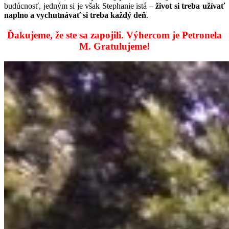
budúcnosť, jedným si je však Stephanie istá –
život si treba užívať
naplno a vychutnávať si treba každý deň
.
Ďakujeme, že ste sa zapojili. Výhercom je Petronela
M. Gratulujeme!