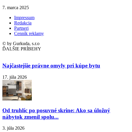
7. marca 2025
Impressum
Redakcia
Partneri
Cenník reklamy
© by Gurkuda, s.r.o
ĎALŠIE PRÍBEHY
Najčastejšie právne omyly pri kúpe bytu
17. júla 2026
Od truhlíc po posuvné skrine: Ako sa úložný
nábytok zmenil spolu...
3. júla 2026