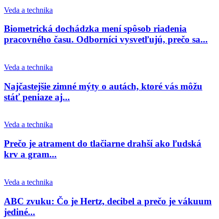
Veda a technika
Biometrická dochádzka mení spôsob riadenia
pracovného času. Odborníci vysvetľujú, prečo sa...
Veda a technika
Najčastejšie zimné mýty o autách, ktoré vás môžu
stáť peniaze aj...
Veda a technika
Prečo je atrament do tlačiarne drahší ako ľudská
krv a gram...
Veda a technika
ABC zvuku: Čo je Hertz, decibel a prečo je vákuum
jediné...