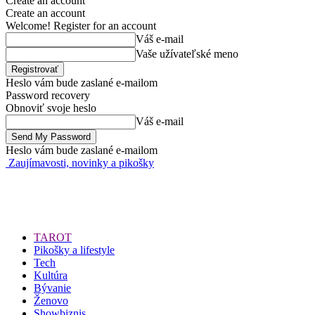
Create an account
Create an account
Welcome! Register for an account
Váš e-mail
Vaše užívateľské meno
Heslo vám bude zaslané e-mailom
Password recovery
Obnoviť svoje heslo
Váš e-mail
Heslo vám bude zaslané e-mailom
Zaujímavosti, novinky a pikošky
TAROT
Pikošky a lifestyle
Tech
Kultúra
Bývanie
Ženovo
Showbiznis