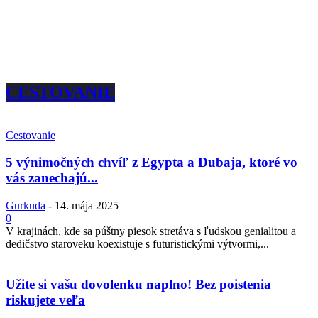
CESTOVANIE
Cestovanie
5 výnimočných chvíľ z Egypta a Dubaja, ktoré vo
vás zanechajú...
Gurkuda
-
14. mája 2025
0
V krajinách, kde sa púštny piesok stretáva s ľudskou genialitou a
dedičstvo staroveku koexistuje s futuristickými výtvormi,...
Užite si vašu dovolenku naplno! Bez poistenia
riskujete veľa