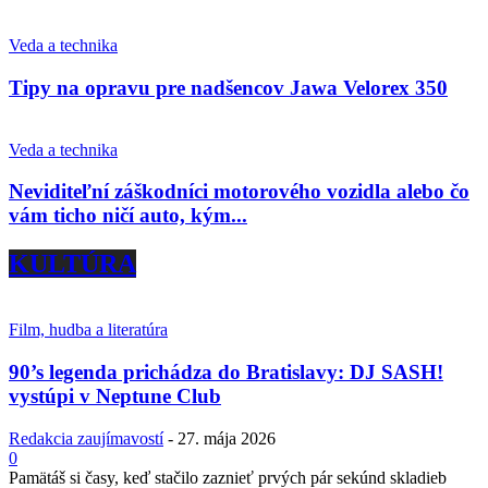
Veda a technika
Tipy na opravu pre nadšencov Jawa Velorex 350
Veda a technika
Neviditeľní záškodníci motorového vozidla alebo čo
vám ticho ničí auto, kým...
KULTÚRA
Film, hudba a literatúra
90’s legenda prichádza do Bratislavy: DJ SASH!
vystúpi v Neptune Club
Redakcia zaujímavostí
-
27. mája 2026
0
Pamätáš si časy, keď stačilo zaznieť prvých pár sekúnd skladieb