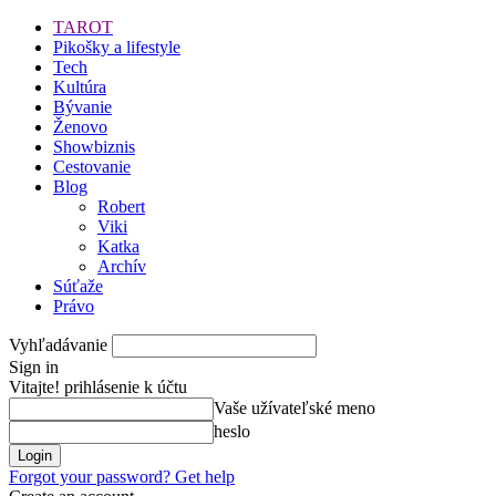
TAROT
Pikošky a lifestyle
Tech
Kultúra
Bývanie
Ženovo
Showbiznis
Cestovanie
Blog
Robert
Viki
Katka
Archív
Súťaže
Právo
Vyhľadávanie
Sign in
Vitajte! prihlásenie k účtu
Vaše užívateľské meno
heslo
Forgot your password? Get help