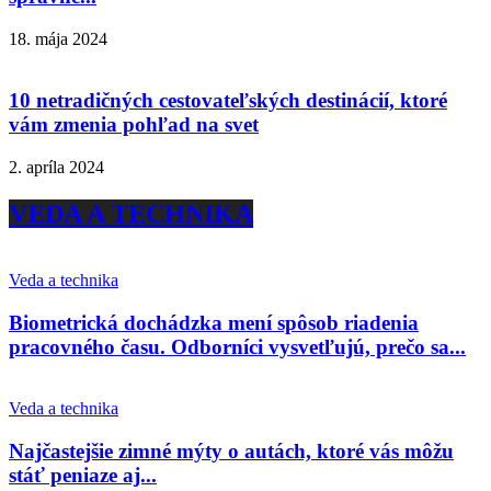
18. mája 2024
10 netradičných cestovateľských destinácií, ktoré
vám zmenia pohľad na svet
2. apríla 2024
VEDA A TECHNIKA
Veda a technika
Biometrická dochádzka mení spôsob riadenia
pracovného času. Odborníci vysvetľujú, prečo sa...
Veda a technika
Najčastejšie zimné mýty o autách, ktoré vás môžu
stáť peniaze aj...