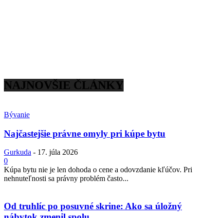
NAJNOVŠIE ČLÁNKY
Bývanie
Najčastejšie právne omyly pri kúpe bytu
Gurkuda
-
17. júla 2026
0
Kúpa bytu nie je len dohoda o cene a odovzdanie kľúčov. Pri
nehnuteľnosti sa právny problém často...
Od truhlíc po posuvné skrine: Ako sa úložný
nábytok zmenil spolu...