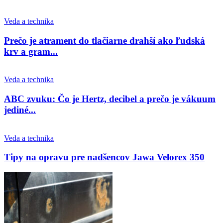
Veda a technika
Prečo je atrament do tlačiarne drahší ako ľudská
krv a gram...
Veda a technika
ABC zvuku: Čo je Hertz, decibel a prečo je vákuum
jediné...
Veda a technika
Tipy na opravu pre nadšencov Jawa Velorex 350