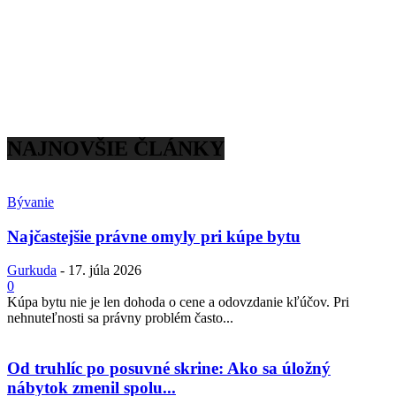
NAJNOVŠIE ČLÁNKY
Bývanie
Najčastejšie právne omyly pri kúpe bytu
Gurkuda
-
17. júla 2026
0
Kúpa bytu nie je len dohoda o cene a odovzdanie kľúčov. Pri
nehnuteľnosti sa právny problém často...
Od truhlíc po posuvné skrine: Ako sa úložný
nábytok zmenil spolu...