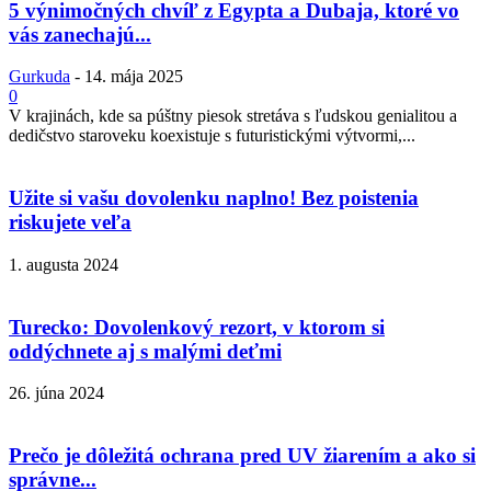
5 výnimočných chvíľ z Egypta a Dubaja, ktoré vo
vás zanechajú...
Gurkuda
-
14. mája 2025
0
V krajinách, kde sa púštny piesok stretáva s ľudskou genialitou a
dedičstvo staroveku koexistuje s futuristickými výtvormi,...
Užite si vašu dovolenku naplno! Bez poistenia
riskujete veľa
1. augusta 2024
Turecko: Dovolenkový rezort, v ktorom si
oddýchnete aj s malými deťmi
26. júna 2024
Prečo je dôležitá ochrana pred UV žiarením a ako si
správne...