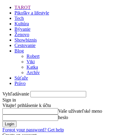
TAROT
Pikošky a lifestyle
Tech
Kultúra
Bývanie
Ženovo
Showbiznis
Cestovanie
Blog
Robert
Viki
Katka
Archív
Súťaže
Právo
Vyhľadávanie
Sign in
Vitajte! prihlásenie k účtu
Vaše užívateľské meno
heslo
Forgot your password? Get help