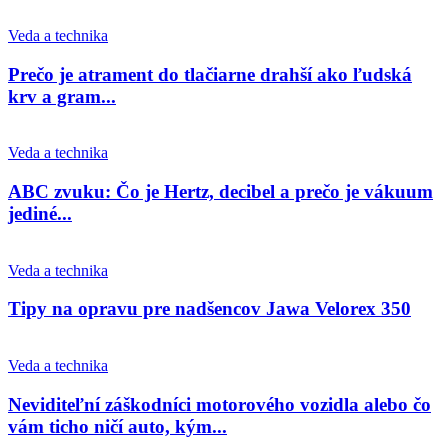
Veda a technika
Prečo je atrament do tlačiarne drahší ako ľudská
krv a gram...
Veda a technika
ABC zvuku: Čo je Hertz, decibel a prečo je vákuum
jediné...
Veda a technika
Tipy na opravu pre nadšencov Jawa Velorex 350
Veda a technika
Neviditeľní záškodníci motorového vozidla alebo čo
vám ticho ničí auto, kým...