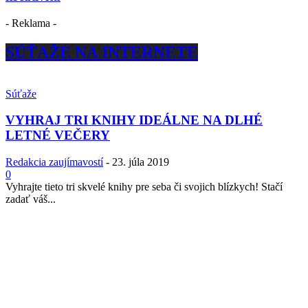
- Reklama -
SÚŤAŽE NA INTERNETE
Súťaže
VYHRAJ TRI KNIHY IDEÁLNE NA DLHÉ
LETNÉ VEČERY
Redakcia zaujímavostí
-
23. júla 2019
0
Vyhrajte tieto tri skvelé knihy pre seba či svojich blízkych! Stačí
zadať váš...