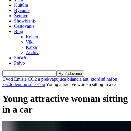
Kultúra
Bývanie
Ženovo
Showbiznis
Cestovanie
Blog
Robert
Viki
Katka
Archív
Súťaže
Právo
Úvod
Emisie CO2 a prekvapujúca bilancia áut, ktoré sú našou
každodennou súčasťou
Young attractive woman sitting in a car
Young attractive woman sitting
in a car