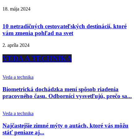
18. mája 2024
10 netradičných cestovateľských destinácií, ktoré
vám zmenia pohľad na svet
2. apríla 2024
VEDA A TECHNIKA
Veda a technika
Biometrická dochádzka mení spôsob riadenia
pracovného času. Odborníci vysvetľujú, prečo sa...
Veda a technika
Najčastejšie zimné mýty o autách, ktoré vás môžu
stáť peniaze aj...