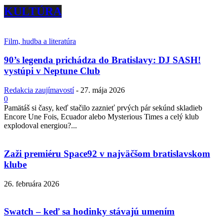
KULTÚRA
Film, hudba a literatúra
90’s legenda prichádza do Bratislavy: DJ SASH!
vystúpi v Neptune Club
Redakcia zaujímavostí
-
27. mája 2026
0
Pamätáš si časy, keď stačilo zaznieť prvých pár sekúnd skladieb
Encore Une Fois, Ecuador alebo Mysterious Times a celý klub
explodoval energiou?...
Zaži premiéru Space92 v najväčšom bratislavskom
klube
26. februára 2026
Swatch – keď sa hodinky stávajú umením