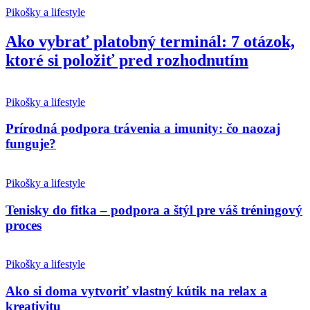
Pikošky a lifestyle
Ako vybrať platobný terminál: 7 otázok,
ktoré si položiť pred rozhodnutím
Pikošky a lifestyle
Prírodná podpora trávenia a imunity: čo naozaj
funguje?
Pikošky a lifestyle
Tenisky do fitka – podpora a štýl pre váš tréningový
proces
Pikošky a lifestyle
Ako si doma vytvoriť vlastný kútik na relax a
kreativitu