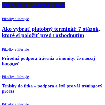
PIKOŠKY A LIFESTYLE
Pikošky a lifestyle
Ako vybrať platobný terminál: 7 otázok,
ktoré si položiť pred rozhodnutím
Pikošky a lifestyle
Prírodná podpora trávenia a imunity: čo naozaj
funguje?
Pikošky a lifestyle
Tenisky do fitka – podpora a štýl pre váš tréningový
proces
Pikošky a lifestyle