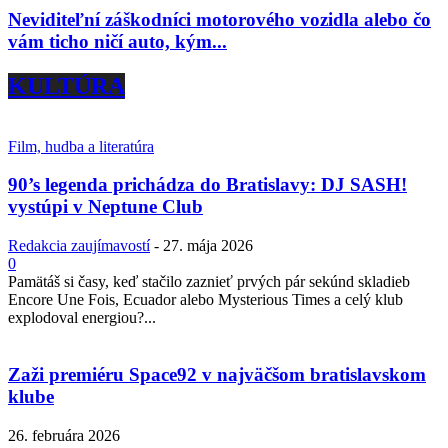
Neviditeľní záškodníci motorového vozidla alebo čo
vám ticho ničí auto, kým...
KULTÚRA
Film, hudba a literatúra
90’s legenda prichádza do Bratislavy: DJ SASH!
vystúpi v Neptune Club
Redakcia zaujímavostí
-
27. mája 2026
0
Pamätáš si časy, keď stačilo zaznieť prvých pár sekúnd skladieb
Encore Une Fois, Ecuador alebo Mysterious Times a celý klub
explodoval energiou?...
Zaži premiéru Space92 v najväčšom bratislavskom
klube
26. februára 2026