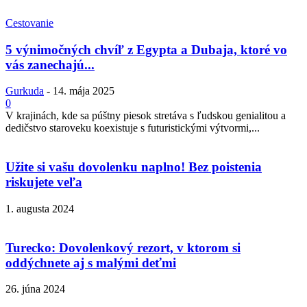
Cestovanie
5 výnimočných chvíľ z Egypta a Dubaja, ktoré vo
vás zanechajú...
Gurkuda
-
14. mája 2025
0
V krajinách, kde sa púštny piesok stretáva s ľudskou genialitou a
dedičstvo staroveku koexistuje s futuristickými výtvormi,...
Užite si vašu dovolenku naplno! Bez poistenia
riskujete veľa
1. augusta 2024
Turecko: Dovolenkový rezort, v ktorom si
oddýchnete aj s malými deťmi
26. júna 2024