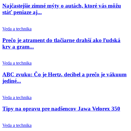
Najčastejšie zimné mýty o autách, ktoré vás môžu
stáť peniaze aj...
Veda a technika
Prečo je atrament do tlačiarne drahší ako ľudská
krv a gram...
Veda a technika
ABC zvuku: Čo je Hertz, decibel a prečo je vákuum
jediné...
Veda a technika
Tipy na opravu pre nadšencov Jawa Velorex 350
Veda a technika