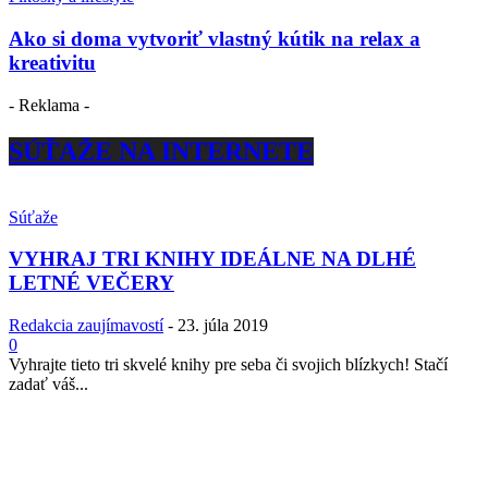
Ako si doma vytvoriť vlastný kútik na relax a
kreativitu
- Reklama -
SÚŤAŽE NA INTERNETE
Súťaže
VYHRAJ TRI KNIHY IDEÁLNE NA DLHÉ
LETNÉ VEČERY
Redakcia zaujímavostí
-
23. júla 2019
0
Vyhrajte tieto tri skvelé knihy pre seba či svojich blízkych! Stačí
zadať váš...