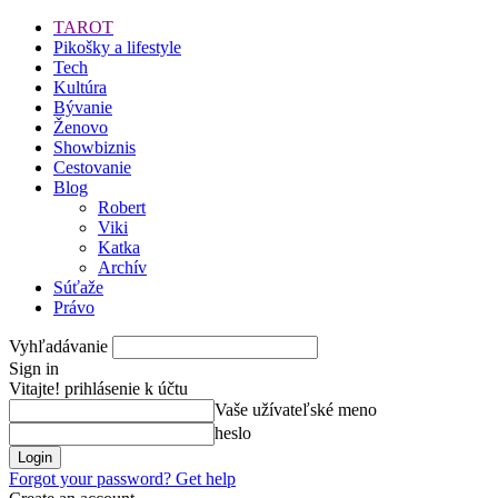
TAROT
Pikošky a lifestyle
Tech
Kultúra
Bývanie
Ženovo
Showbiznis
Cestovanie
Blog
Robert
Viki
Katka
Archív
Súťaže
Právo
Vyhľadávanie
Sign in
Vitajte! prihlásenie k účtu
Vaše užívateľské meno
heslo
Forgot your password? Get help