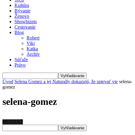
Kultúra
Bývanie
Ženovo
Showbiznis
Cestovanie
Blog
Robert
Viki
Katka
Archív
Súťaže
Právo
Úvod
Selena Gomez a jej Naturally dokazujú, že spievať vie
selena-
gomez
selena-gomez
HĽADAŤ