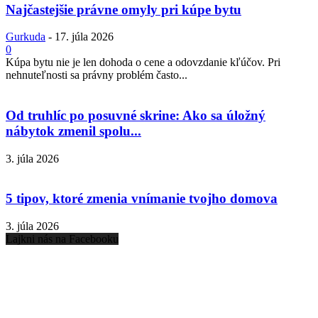
Najčastejšie právne omyly pri kúpe bytu
Gurkuda
-
17. júla 2026
0
Kúpa bytu nie je len dohoda o cene a odovzdanie kľúčov. Pri
nehnuteľnosti sa právny problém často...
Od truhlíc po posuvné skrine: Ako sa úložný
nábytok zmenil spolu...
3. júla 2026
5 tipov, ktoré zmenia vnímanie tvojho domova
3. júla 2026
Lajkni nás na Facebooku