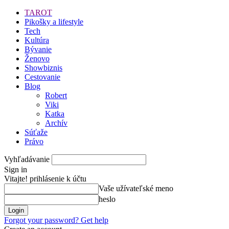
TAROT
Pikošky a lifestyle
Tech
Kultúra
Bývanie
Ženovo
Showbiznis
Cestovanie
Blog
Robert
Viki
Katka
Archív
Súťaže
Právo
Vyhľadávanie
Sign in
Vitajte! prihlásenie k účtu
Vaše užívateľské meno
heslo
Forgot your password? Get help