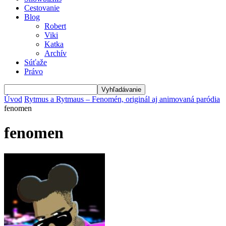
Cestovanie
Blog
Robert
Viki
Katka
Archív
Súťaže
Právo
Úvod
Rytmus a Rytmaus – Fenomén, originál aj animovaná paródia
fenomen
fenomen