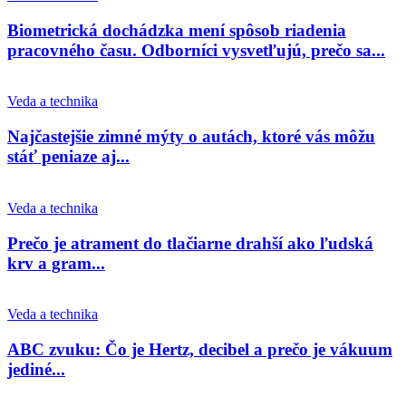
Biometrická dochádzka mení spôsob riadenia
pracovného času. Odborníci vysvetľujú, prečo sa...
Veda a technika
Najčastejšie zimné mýty o autách, ktoré vás môžu
stáť peniaze aj...
Veda a technika
Prečo je atrament do tlačiarne drahší ako ľudská
krv a gram...
Veda a technika
ABC zvuku: Čo je Hertz, decibel a prečo je vákuum
jediné...