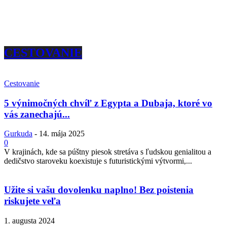
CESTOVANIE
Cestovanie
5 výnimočných chvíľ z Egypta a Dubaja, ktoré vo
vás zanechajú...
Gurkuda
-
14. mája 2025
0
V krajinách, kde sa púštny piesok stretáva s ľudskou genialitou a
dedičstvo staroveku koexistuje s futuristickými výtvormi,...
Užite si vašu dovolenku naplno! Bez poistenia
riskujete veľa
1. augusta 2024