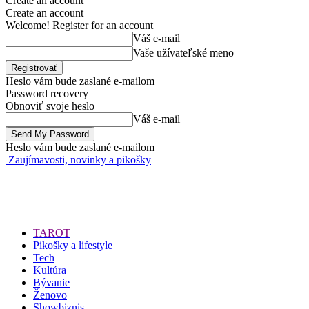
Create an account
Create an account
Welcome! Register for an account
Váš e-mail
Vaše užívateľské meno
Heslo vám bude zaslané e-mailom
Password recovery
Obnoviť svoje heslo
Váš e-mail
Heslo vám bude zaslané e-mailom
Zaujímavosti, novinky a pikošky
TAROT
Pikošky a lifestyle
Tech
Kultúra
Bývanie
Ženovo
Showbiznis