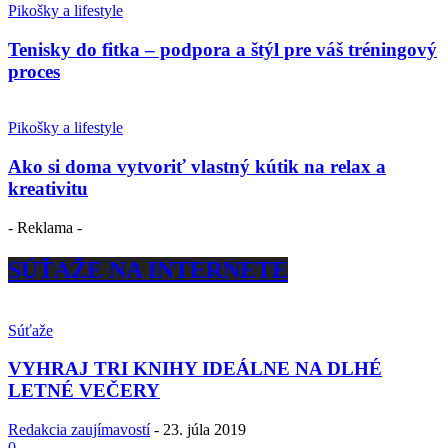
Pikošky a lifestyle
Tenisky do fitka – podpora a štýl pre váš tréningový
proces
Pikošky a lifestyle
Ako si doma vytvoriť vlastný kútik na relax a
kreativitu
- Reklama -
SÚŤAŽE NA INTERNETE
Súťaže
VYHRAJ TRI KNIHY IDEÁLNE NA DLHÉ
LETNÉ VEČERY
Redakcia zaujímavostí
-
23. júla 2019
0