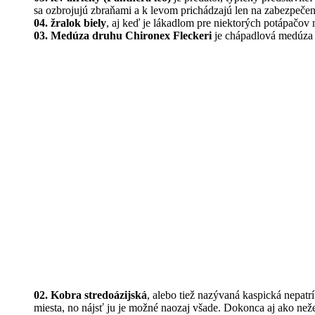
sa ozbrojujú zbraňami a k levom prichádzajú len na zabezpeč
04. žralok biely
, aj keď je lákadlom pre niektorých potápačov 
03. Medúza druhu Chironex Fleckeri
je chápadlová medúza s
02. Kobra stredoázijská
, alebo tiež nazývaná kaspická nepatr
miesta, no nájsť ju je možné naozaj všade. Dokonca aj ako ne