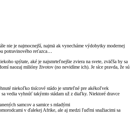
 stále nie je najmocnejší, najmä ak vynecháme výdobytky modernej
ťou potravinového reťazca…
ekoho spýtate, aké je najsmrteľnejšie zviera na svete, zväčša by sa
omí naozaj milióny životov (no nevidíme ich). Je síce pravda, že sú
ehnuté niekoľko tisícové stádo je smrteľné pre akékoľvek
y sa vedia vyhnúť takýmto stádam už z diaľky. Niektoré dravce
zranených samcov a samice s mladými
domorodcami v ďalekej Afrike, ale aj medzi ľuďmi snažiacimi sa