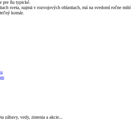
e pre ňu typické.
tiach sveta, najmä v rozvojových oblastiach, má na svedomí ročne mili
iteľný komár.
hu
mom
a zábavy, vedy, zistenia a akcie...