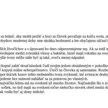
sa brániť, aby mohli prežiť a hoci sa človek považuje za kráľa sveta,
dobytkov modernej doby sme skrátka bezbranní a len obyčajnou súčas
ších živočíchov a s úpravami ho dnes odprezentujeme my. Ak sa totiž ni
erátajme medzi zvieratká vírusy a baktérie, ktoré majú vskutku na sved
nejšie tvory môžu stále byť aj také, oveľa menej nápadné.
schopné zabiť desaťnásobok ľudí svojim jedom obsiahnutým v pokožke
né kopytá reálne nebezpečenstvo. Útočí na človeka aj samostatne. Rozb
pot tisíciek kusov tohto mohutného tvora zvyknuté, iné zvieracie druh
 jedenie bez nutnosti naháňať sa za potravou po vlastných.
 najväčšia šelma má na svedomí už mnoho životov. Najčastejšie šlo o 
e sošiek, no tiež majú na svedomí ročne niekoľko stoviek obetí medzi 
ak vedia byť aj slony indické.