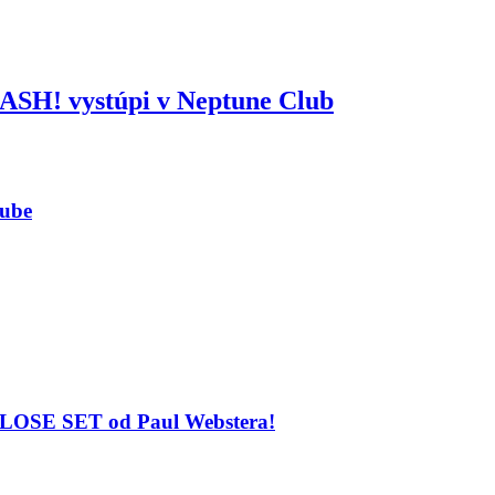
 SASH! vystúpi v Neptune Club
lube
 CLOSE SET od Paul Webstera!