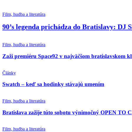
Film, hudba a literatúra
90’s legenda prichádza do Bratislavy: DJ
Film, hudba a literatúra
Zaži premiéru Space92 v najväčšom bratislavskom k
Články
Swatch – keď sa hodinky stávajú umením
Film, hudba a literatúra
Bratislava zažije túto sobotu výnimočný OPEN TO
Film, hudba a literatúra