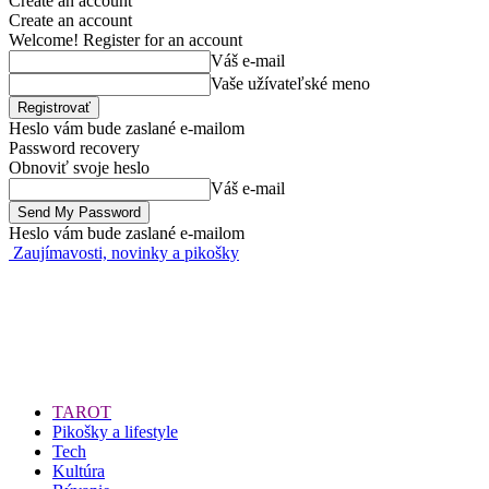
Create an account
Create an account
Welcome! Register for an account
Váš e-mail
Vaše užívateľské meno
Heslo vám bude zaslané e-mailom
Password recovery
Obnoviť svoje heslo
Váš e-mail
Heslo vám bude zaslané e-mailom
Zaujímavosti, novinky a pikošky
TAROT
Pikošky a lifestyle
Tech
Kultúra