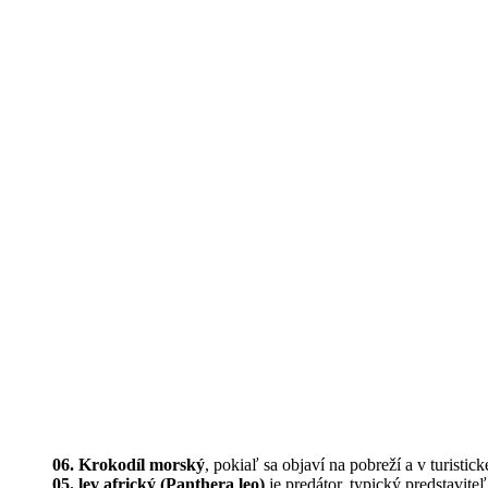
06. Krokodíl morský
, pokiaľ sa objaví na pobreží a v turist
05. lev africký (Panthera leo)
je predátor, typický predstavite