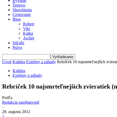
Bývanie
Ženovo
Showbiznis
Cestovanie
Blog
Robert
Viki
Katka
Archív
Súťaže
Právo
Úvod
Kultúra
Extrémy a záhady
Rebríček 10 najsmrteľnejších zvierat
Kultúra
Extrémy a záhady
Rebríček 10 najsmrteľnejších zvieratiek (n
Podľa
Redakcia zaujímavostí
-
28. augusta 2012
1