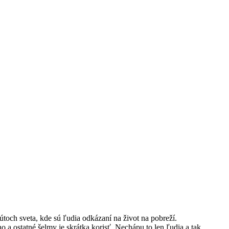
útoch sveta, kde sú ľudia odkázaní na život na pobreží.
o a ostatné šelmy je skrátka korisť. Nechápu to len ľudia a tak