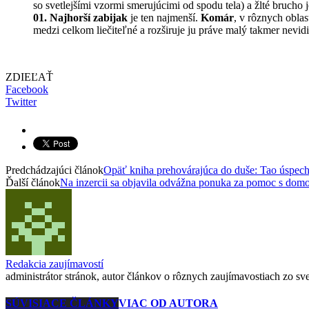
so svetlejšími vzormi smerujúcimi od spodu tela) a žlté brucho j
01. Najhorší zabijak
je ten najmenší.
Komár
, v rôznych oblas
medzi celkom liečiteľné a rozširuje ju práve malý takmer nevid
ZDIEĽAŤ
Facebook
Twitter
Predchádzajúci článok
Opäť kniha prehovárajúca do duše: Tao úspec
Ďalší článok
Na inzercii sa objavila odvážna ponuka za pomoc s do
Redakcia zaujímavostí
administrátor stránok, autor článkov o rôznych zaujímavostiach zo svet
SÚVISIACE ČLÁNKY
VIAC OD AUTORA