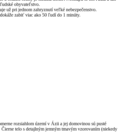
 ľudské obyvateľstvo.
avuje už pri jednom zahryznutí veľké nebezpečenstvo.
dokáže zabiť viac ako 50 ľudí do 1 minúty.
 pomerne rozsiahlom území v Ázii a jej domovinou sú pusté
a. Čierne telo s detajlným jemným tmavým vzorovaním (niekedy