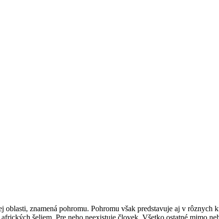
ickej oblasti, znamená pohromu. Pohromu však predstavuje aj v rôznych k
ľ afrických šeliem. Pre neho neexistuje človek. Všetko ostatné mimo neh