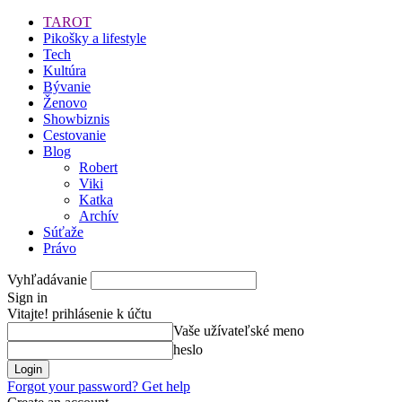
TAROT
Pikošky a lifestyle
Tech
Kultúra
Bývanie
Ženovo
Showbiznis
Cestovanie
Blog
Robert
Viki
Katka
Archív
Súťaže
Právo
Vyhľadávanie
Sign in
Vitajte! prihlásenie k účtu
Vaše užívateľské meno
heslo
Forgot your password? Get help