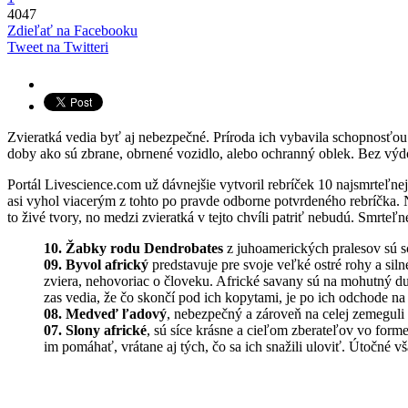
4047
Zdieľať na Facebooku
Tweet na Twitteri
Zvieratká vedia byť aj nebezpečné. Príroda ich vybavila schopnosťou 
doby ako sú zbrane, obrnené vozidlo, alebo ochranný oblek. Bez vý
Portál Livescience.com už dávnejšie vytvoril rebríček 10 najsmrteľnej
asi vyhol viacerým z tohto po pravde odborne potvrdeného rebríčka. N
to živé tvory, no medzi zvieratká v tejto chvíli patriť nebudú. Smrteľ
10. Žabky rodu Dendrobates
z juhoamerických pralesov sú 
09. Byvol africký
predstavuje pre svoje veľké ostré rohy a sil
zviera, nehovoriac o človeku. Africké savany sú na mohutný du
zas vedia, že čo skončí pod ich kopytami, je po ich odchode na
08. Medveď ľadový
, nebezpečný a zároveň na celej zemeguli
07. Slony africké
, sú síce krásne a cieľom zberateľov vo form
im pomáhať, vrátane aj tých, čo sa ich snažili uloviť. Útočné vš