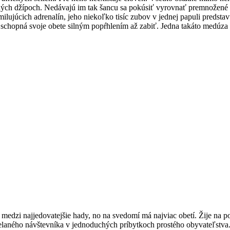
ených džípoch. Nedávajú im tak šancu sa pokúsiť vyrovnať premnožené
milujúcich adrenalín, jeho niekoľko tisíc zubov v jednej papuli predst
chopná svoje obete silným popŕhlením až zabiť. Jedna takáto medúza 
í medzi najjedovatejšie hady, no na svedomí má najviac obetí. Žije na
želaného návštevníka v jednoduchých príbytkoch prostého obyvateľstv