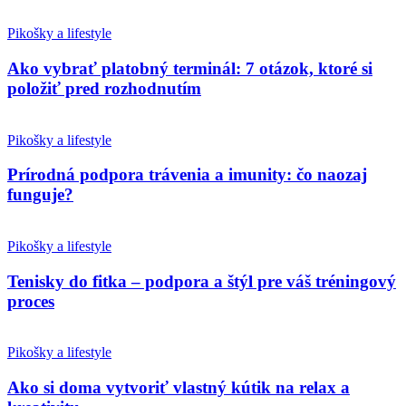
Pikošky a lifestyle
Ako vybrať platobný terminál: 7 otázok, ktoré si
položiť pred rozhodnutím
Pikošky a lifestyle
Prírodná podpora trávenia a imunity: čo naozaj
funguje?
Pikošky a lifestyle
Tenisky do fitka – podpora a štýl pre váš tréningový
proces
Pikošky a lifestyle
Ako si doma vytvoriť vlastný kútik na relax a