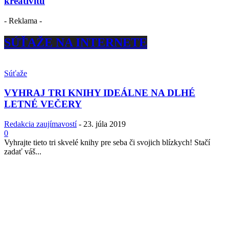
kreativitu
- Reklama -
SÚŤAŽE NA INTERNETE
Súťaže
VYHRAJ TRI KNIHY IDEÁLNE NA DLHÉ
LETNÉ VEČERY
Redakcia zaujímavostí
-
23. júla 2019
0
Vyhrajte tieto tri skvelé knihy pre seba či svojich blízkych! Stačí
zadať váš...