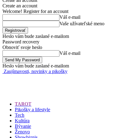
Create an account
Create an account
Welcome! Register for an account
Váš e-mail
Vaše užívateľské meno
Heslo vám bude zaslané e-mailom
Password recovery
Obnoviť svoje heslo
Váš e-mail
Heslo vám bude zaslané e-mailom
Zaujímavosti, novinky a pikošky
TAROT
Pikošky a lifestyle
Tech
Kultúra
Bývanie
Ženovo
Showbiznis