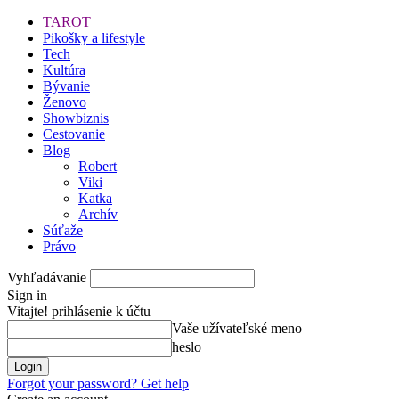
TAROT
Pikošky a lifestyle
Tech
Kultúra
Bývanie
Ženovo
Showbiznis
Cestovanie
Blog
Robert
Viki
Katka
Archív
Súťaže
Právo
Vyhľadávanie
Sign in
Vitajte! prihlásenie k účtu
Vaše užívateľské meno
heslo
Forgot your password? Get help