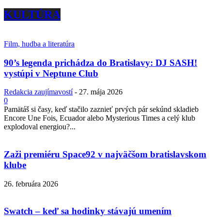
KULTÚRA
Film, hudba a literatúra
90’s legenda prichádza do Bratislavy: DJ SASH!
vystúpi v Neptune Club
Redakcia zaujímavostí
-
27. mája 2026
0
Pamätáš si časy, keď stačilo zaznieť prvých pár sekúnd skladieb
Encore Une Fois, Ecuador alebo Mysterious Times a celý klub
explodoval energiou?...
Zaži premiéru Space92 v najväčšom bratislavskom
klube
26. februára 2026
Swatch – keď sa hodinky stávajú umením