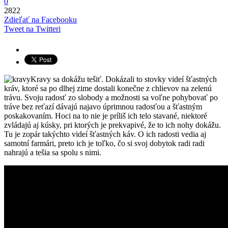
0
2822
Zdieľať na Facebooku
Tweet na Twitteri
Kravy sa dokážu tešiť. Dokázali to stovky videí šťastných
kráv, ktoré sa po dlhej zime dostali konečne z chlievov na zelenú
trávu. Svoju radosť zo slobody a možnosti sa voľne pohybovať po
tráve bez reťazí dávajú najavo úprimnou radosťou a šťastným
poskakovaním. Hoci na to nie je príliš ich telo stavané, niektoré
zvládajú aj kúsky, pri ktorých je prekvapivé, že to ich nohy dokážu.
Tu je zopár takýchto videí šťastných káv. O ich radosti vedia aj
samotní farmári, preto ich je toľko, čo si svoj dobytok radi radi
nahrajú a tešia sa spolu s nimi.