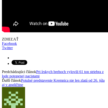
ZDIEĽAŤ
Facebook
Twitter
Predchádzajúci článok
Pri írskych brehoch vylovili 61 ton striebra z
lode potopenej nacistami
Ďalší článok
Potulné predstavenie Kremnica nie len zlatá od 26. júla
aj v angličtine