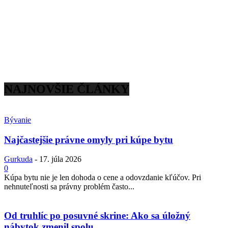
NAJNOVŠIE ČLÁNKY
Bývanie
Najčastejšie právne omyly pri kúpe bytu
Gurkuda
-
17. júla 2026
0
Kúpa bytu nie je len dohoda o cene a odovzdanie kľúčov. Pri
nehnuteľnosti sa právny problém často...
Od truhlíc po posuvné skrine: Ako sa úložný
nábytok zmenil spolu...