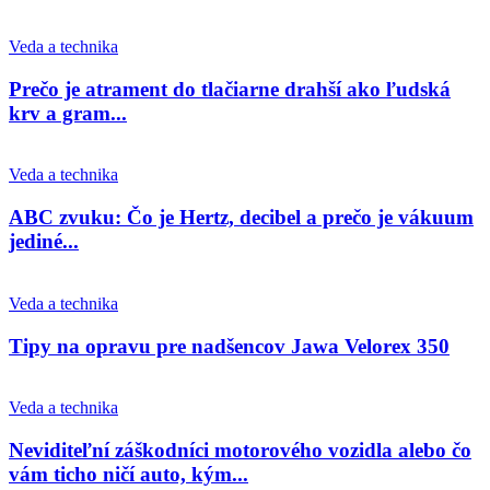
Veda a technika
Prečo je atrament do tlačiarne drahší ako ľudská
krv a gram...
Veda a technika
ABC zvuku: Čo je Hertz, decibel a prečo je vákuum
jediné...
Veda a technika
Tipy na opravu pre nadšencov Jawa Velorex 350
Veda a technika
Neviditeľní záškodníci motorového vozidla alebo čo
vám ticho ničí auto, kým...