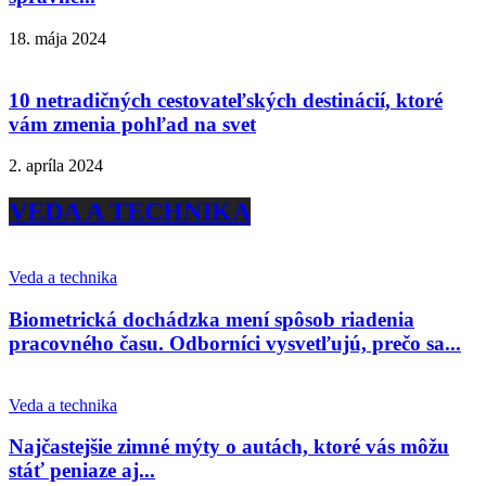
18. mája 2024
10 netradičných cestovateľských destinácií, ktoré
vám zmenia pohľad na svet
2. apríla 2024
VEDA A TECHNIKA
Veda a technika
Biometrická dochádzka mení spôsob riadenia
pracovného času. Odborníci vysvetľujú, prečo sa...
Veda a technika
Najčastejšie zimné mýty o autách, ktoré vás môžu
stáť peniaze aj...