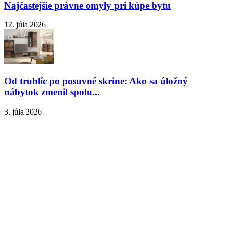
Najčastejšie právne omyly pri kúpe bytu
17. júla 2026
Od truhlíc po posuvné skrine: Ako sa úložný
nábytok zmenil spolu...
3. júla 2026