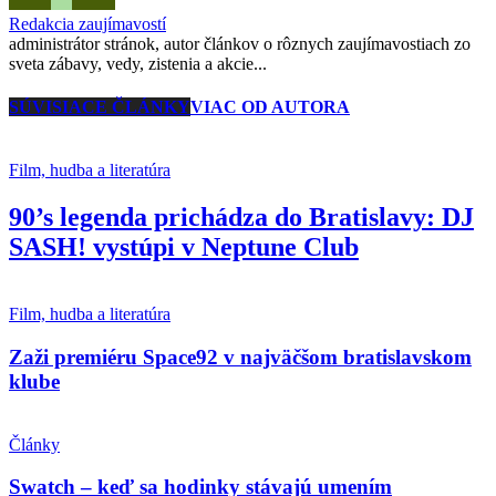
Redakcia zaujímavostí
administrátor stránok, autor článkov o rôznych zaujímavostiach zo
sveta zábavy, vedy, zistenia a akcie...
SÚVISIACE ČLÁNKY
VIAC OD AUTORA
Film, hudba a literatúra
90’s legenda prichádza do Bratislavy: DJ
SASH! vystúpi v Neptune Club
Film, hudba a literatúra
Zaži premiéru Space92 v najväčšom bratislavskom
klube
Články
Swatch – keď sa hodinky stávajú umením