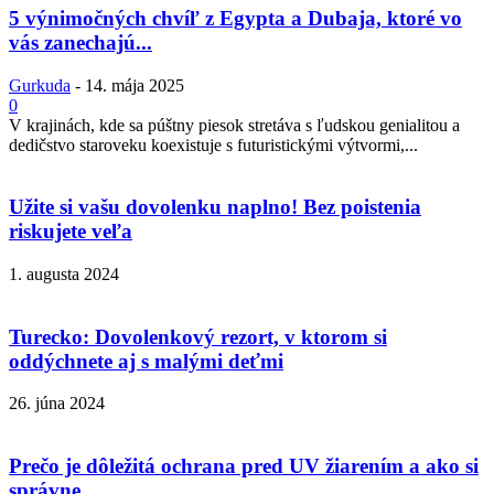
5 výnimočných chvíľ z Egypta a Dubaja, ktoré vo
vás zanechajú...
Gurkuda
-
14. mája 2025
0
V krajinách, kde sa púštny piesok stretáva s ľudskou genialitou a
dedičstvo staroveku koexistuje s futuristickými výtvormi,...
Užite si vašu dovolenku naplno! Bez poistenia
riskujete veľa
1. augusta 2024
Turecko: Dovolenkový rezort, v ktorom si
oddýchnete aj s malými deťmi
26. júna 2024
Prečo je dôležitá ochrana pred UV žiarením a ako si
správne...