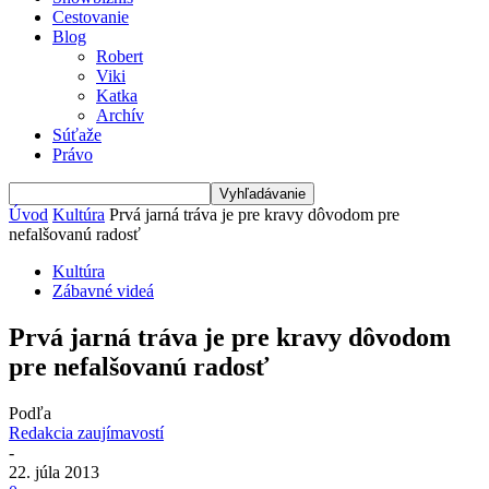
Cestovanie
Blog
Robert
Viki
Katka
Archív
Súťaže
Právo
Úvod
Kultúra
Prvá jarná tráva je pre kravy dôvodom pre
nefalšovanú radosť
Kultúra
Zábavné videá
Prvá jarná tráva je pre kravy dôvodom
pre nefalšovanú radosť
Podľa
Redakcia zaujímavostí
-
22. júla 2013