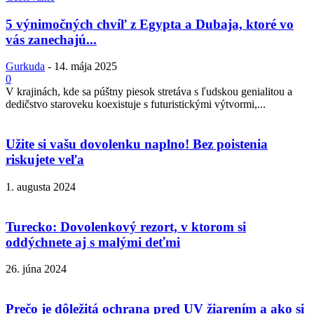
5 výnimočných chvíľ z Egypta a Dubaja, ktoré vo
vás zanechajú...
Gurkuda
-
14. mája 2025
0
V krajinách, kde sa púštny piesok stretáva s ľudskou genialitou a
dedičstvo staroveku koexistuje s futuristickými výtvormi,...
Užite si vašu dovolenku naplno! Bez poistenia
riskujete veľa
1. augusta 2024
Turecko: Dovolenkový rezort, v ktorom si
oddýchnete aj s malými deťmi
26. júna 2024
Prečo je dôležitá ochrana pred UV žiarením a ako si