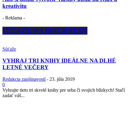
kreativitu
- Reklama -
SÚŤAŽE NA INTERNETE
Súťaže
VYHRAJ TRI KNIHY IDEÁLNE NA DLHÉ
LETNÉ VEČERY
Redakcia zaujímavostí
-
23. júla 2019
0
Vyhrajte tieto tri skvelé knihy pre seba či svojich blízkych! Stačí
zadať váš...