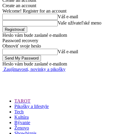
Create an account
Create an account
Welcome! Register for an account
Váš e-mail
Vaše užívateľské meno
Heslo vám bude zaslané e-mailom
Password recovery
Obnoviť svoje heslo
Váš e-mail
Heslo vám bude zaslané e-mailom
Zaujímavosti, novinky a pikošky
TAROT
Pikošky a lifestyle
Tech
Kultúra
Bývanie
Ženovo
Showbiznis