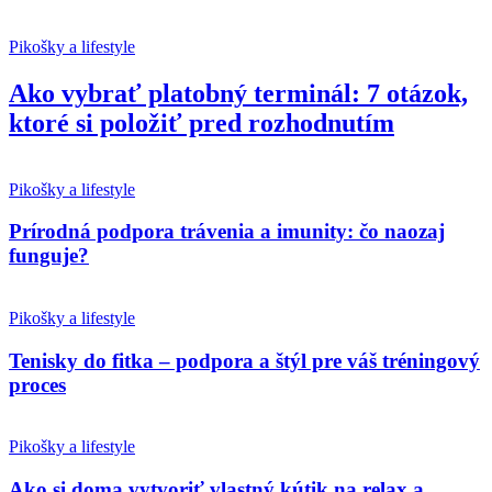
Pikošky a lifestyle
Ako vybrať platobný terminál: 7 otázok,
ktoré si položiť pred rozhodnutím
Pikošky a lifestyle
Prírodná podpora trávenia a imunity: čo naozaj
funguje?
Pikošky a lifestyle
Tenisky do fitka – podpora a štýl pre váš tréningový
proces
Pikošky a lifestyle
Ako si doma vytvoriť vlastný kútik na relax a