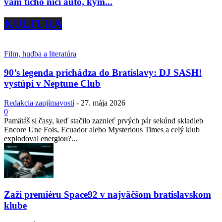
vám ticho ničí auto, kým...
KULTÚRA
Film, hudba a literatúra
90’s legenda prichádza do Bratislavy: DJ SASH!
vystúpi v Neptune Club
Redakcia zaujímavostí
-
27. mája 2026
0
Pamätáš si časy, keď stačilo zaznieť prvých pár sekúnd skladieb
Encore Une Fois, Ecuador alebo Mysterious Times a celý klub
explodoval energiou?...
Zaži premiéru Space92 v najväčšom bratislavskom
klube