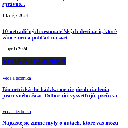
správne...
18. mája 2024
10 netradičných cestovateľských destinácií, ktoré
vám zmenia pohľad na svet
2. apríla 2024
VEDA A TECHNIKA
Veda a technika
Biometrická dochádzka mení spôsob riadenia
pracovného času. Odborníci vysvetľujú, prečo sa...
Veda a technika
Najčastejšie zimné mýty o autách, ktoré vás môžu