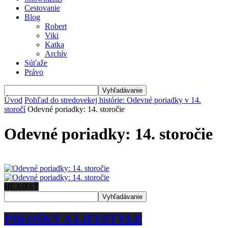
Cestovanie
Blog
Robert
Viki
Katka
Archív
Súťaže
Právo
Úvod
Pohľad do stredovekej histórie: Odevné poriadky v 14.
storočí
Odevné poriadky: 14. storočie
Odevné poriadky: 14. storočie
HĽADAŤ
PIKOŠKY A LIFESTYLE