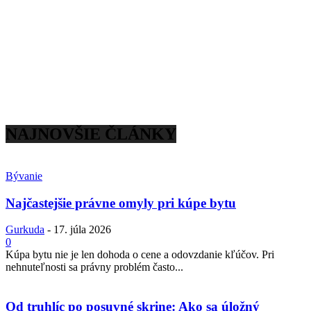
NAJNOVŠIE ČLÁNKY
Bývanie
Najčastejšie právne omyly pri kúpe bytu
Gurkuda
-
17. júla 2026
0
Kúpa bytu nie je len dohoda o cene a odovzdanie kľúčov. Pri
nehnuteľnosti sa právny problém často...
Od truhlíc po posuvné skrine: Ako sa úložný