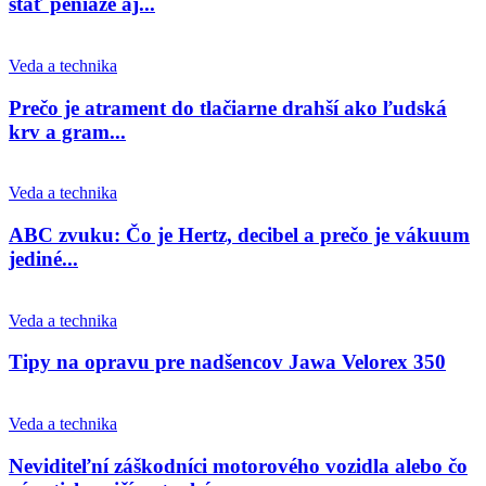
stáť peniaze aj...
Veda a technika
Prečo je atrament do tlačiarne drahší ako ľudská
krv a gram...
Veda a technika
ABC zvuku: Čo je Hertz, decibel a prečo je vákuum
jediné...
Veda a technika
Tipy na opravu pre nadšencov Jawa Velorex 350
Veda a technika
Neviditeľní záškodníci motorového vozidla alebo čo