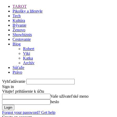
TAROT
Pikošky a lifestyle
Tech
Kultúra
Bývanie
Ženovo
Showbiznis
Cestovanie
Blog
Robert
Viki
Katka
Archív
Súťaže
Právo
Vyhľadávanie
Sign in
Vitajte! prihlásenie k účtu
Vaše užívateľské meno
heslo
Forgot your password? Get help