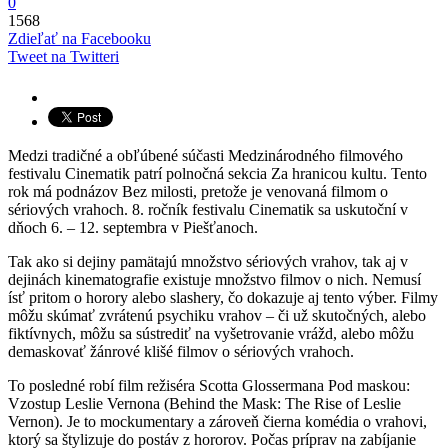
0
1568
Zdieľať na Facebooku
Tweet na Twitteri
Medzi tradičné a obľúbené súčasti Medzinárodného filmového
festivalu Cinematik patrí polnočná sekcia Za hranicou kultu. Tento
rok má podnázov Bez milosti, pretože je venovaná filmom o
sériových vrahoch. 8. ročník festivalu Cinematik sa uskutoční v
dňoch 6. – 12. septembra v Piešťanoch.
Tak ako si dejiny pamätajú množstvo sériových vrahov, tak aj v
dejinách kinematografie existuje množstvo filmov o nich. Nemusí
ísť pritom o horory alebo slashery, čo dokazuje aj tento výber. Filmy
môžu skúmať zvrátenú psychiku vrahov – či už skutočných, alebo
fiktívnych, môžu sa sústrediť na vyšetrovanie vrážd, alebo môžu
demaskovať žánrové klišé filmov o sériových vrahoch.
To posledné robí film režiséra Scotta Glossermana Pod maskou:
Vzostup Leslie Vernona (Behind the Mask: The Rise of Leslie
Vernon). Je to mockumentary a zároveň čierna komédia o vrahovi,
ktorý sa štylizuje do postáv z hororov. Počas príprav na zabíjanie