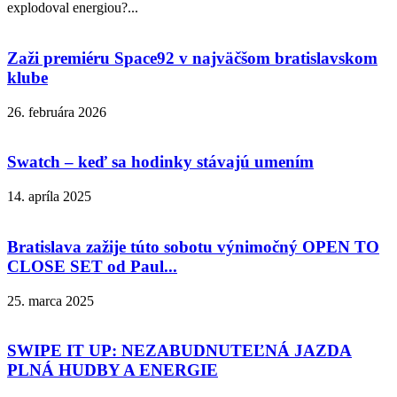
explodoval energiou?...
Zaži premiéru Space92 v najväčšom bratislavskom
klube
26. februára 2026
Swatch – keď sa hodinky stávajú umením
14. apríla 2025
Bratislava zažije túto sobotu výnimočný OPEN TO
CLOSE SET od Paul...
25. marca 2025
SWIPE IT UP: NEZABUDNUTEĽNÁ JAZDA
PLNÁ HUDBY A ENERGIE