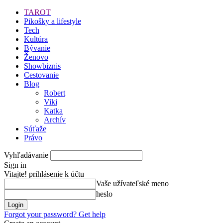
TAROT
Pikošky a lifestyle
Tech
Kultúra
Bývanie
Ženovo
Showbiznis
Cestovanie
Blog
Robert
Viki
Katka
Archív
Súťaže
Právo
Vyhľadávanie
Sign in
Vitajte! prihlásenie k účtu
Vaše užívateľské meno
heslo
Forgot your password? Get help