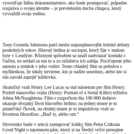
vysvetľuje štábu dokumentaristov, ako bude postupovať, prípadne
rozpráva o svojej identite – je prevtelením ducha chlapca, ktorý
vyvraždil svoju rodinu.
Tony Gerarda Johnsona patrí medzi najzaujímavejšie britské debuty
posledných rokov. Hlavný hrdina je sociopat, ktorý žije v malom
byte v Londýne. Rôznymi spôsobmi sa snaží nadviazať kontakt s
ľuďmi, no nedarí sa mu to a zo zúfalstva ich zabíja. Pociťujeme jeho
samotu a zmätok v jeho vnútri. Tento chladný film sa pohráva s
myšlienkou, že nikdy nevieme, kto je naším susedom, alebo kto si
nás zavolá zapojiť káblovku.
Skutočný vrah Henry Lee Lucas sa stal námetom pre film Henry:
Portrét masového vraha (Henry: Portrait of a Serial Killer) režiséra
Johna McNaughtona. Film s rozpočtom iba 100 000 dolárov
ukazuje dvojaký život hlavného hrdinu: na jednej strane je to
priateľský človek, na druhej strane je to impulzívny vrah so
životnou filozofiou: „Buď ty, alebo oni.“
Slovensko bude v sekcii zastupovať krátky film Petra Czikraia
Good Night o tajomnom páre, ktorý si na Štedrý večer prenajme