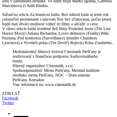
izbu v zabudnutej dedinke. Vo filme hrajú Marko Igonda, Gabriela
Marcinková či Judit Bárdos.
Súčasťou sekcie Za hranicou kultu: Bez milosti bude aj tento rok
celonočné premietanie s názvom Noc bez zľutovania, počas ktorej
budú mať diváci možnosť vidieť tri filmy a súťažiť o ceny.
V rámci sekcie budú uvedené tiež filmy Posledný horor (The Last
Horror Movie) Juliana Richardsa, Lovec démonov (Frailty) Billa
Paxtona, Pod kontrolou (Surveillance) Jennifer Chambers
Lynchovej a Vyvrheli pekla (The Devil’s Rejects) Roba Zombieho..
Medzinárodný filmový festival Cinematik Piešťany je
realizovaný s finančnou podporou Audiovizuálneho
fondu.
Hlavný organizátor: Cinematik, s.r.o.
Spoluorganizátori: Mesto Piešťany, Mestské kultúrne
stredisko mesta Piešťany, NOC – Dom umenia
Piešťany, Kursalon
Viac informácií na: www.cinematik.sk
ZDIEĽAŤ
Facebook
Twitter