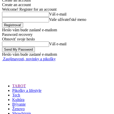
Create an account
Create an account
Welcome! Register for an account
Váš e-mail
Vaše užívateľské meno
Heslo vám bude zaslané e-mailom
Password recovery
Obnoviť svoje heslo
Váš e-mail
Heslo vám bude zaslané e-mailom
Zaujímavosti, novinky a pikošky
TAROT
Pikošky a lifestyle
Tech
Kultúra
Bývanie
Ženovo
Showbiznis