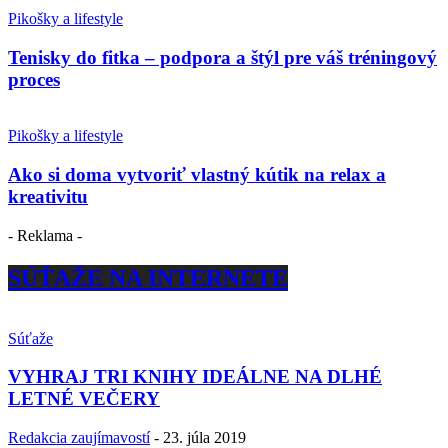
Pikošky a lifestyle
Tenisky do fitka – podpora a štýl pre váš tréningový
proces
Pikošky a lifestyle
Ako si doma vytvoriť vlastný kútik na relax a
kreativitu
- Reklama -
SÚŤAŽE NA INTERNETE
Súťaže
VYHRAJ TRI KNIHY IDEÁLNE NA DLHÉ
LETNÉ VEČERY
Redakcia zaujímavostí
-
23. júla 2019