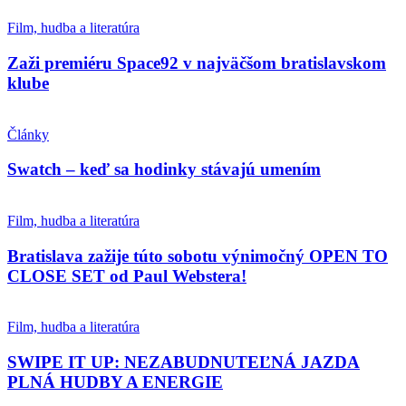
Film, hudba a literatúra
Zaži premiéru Space92 v najväčšom bratislavskom
klube
Články
Swatch – keď sa hodinky stávajú umením
Film, hudba a literatúra
Bratislava zažije túto sobotu výnimočný OPEN TO
CLOSE SET od Paul Webstera!
Film, hudba a literatúra
SWIPE IT UP: NEZABUDNUTEĽNÁ JAZDA
PLNÁ HUDBY A ENERGIE