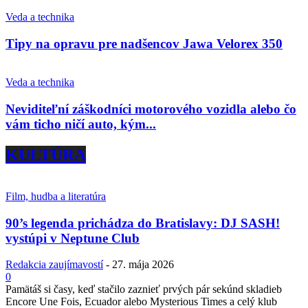
Veda a technika
Tipy na opravu pre nadšencov Jawa Velorex 350
Veda a technika
Neviditeľní záškodníci motorového vozidla alebo čo
vám ticho ničí auto, kým...
KULTÚRA
Film, hudba a literatúra
90’s legenda prichádza do Bratislavy: DJ SASH!
vystúpi v Neptune Club
Redakcia zaujímavostí
-
27. mája 2026
0
Pamätáš si časy, keď stačilo zaznieť prvých pár sekúnd skladieb
Encore Une Fois, Ecuador alebo Mysterious Times a celý klub