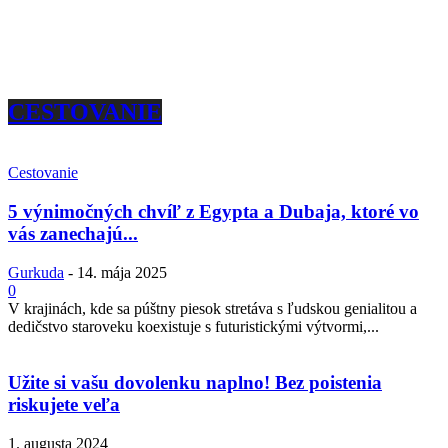
CESTOVANIE
Cestovanie
5 výnimočných chvíľ z Egypta a Dubaja, ktoré vo
vás zanechajú...
Gurkuda
-
14. mája 2025
0
V krajinách, kde sa púštny piesok stretáva s ľudskou genialitou a
dedičstvo staroveku koexistuje s futuristickými výtvormi,...
Užite si vašu dovolenku naplno! Bez poistenia
riskujete veľa
1. augusta 2024