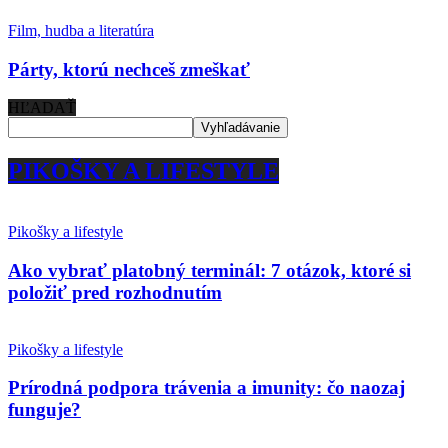
Film, hudba a literatúra
Párty, ktorú nechceš zmeškať
HĽADAŤ
PIKOŠKY A LIFESTYLE
Pikošky a lifestyle
Ako vybrať platobný terminál: 7 otázok, ktoré si
položiť pred rozhodnutím
Pikošky a lifestyle
Prírodná podpora trávenia a imunity: čo naozaj
funguje?