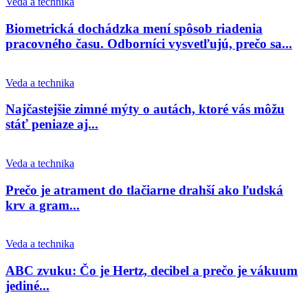
Veda a technika
Biometrická dochádzka mení spôsob riadenia
pracovného času. Odborníci vysvetľujú, prečo sa...
Veda a technika
Najčastejšie zimné mýty o autách, ktoré vás môžu
stáť peniaze aj...
Veda a technika
Prečo je atrament do tlačiarne drahší ako ľudská
krv a gram...
Veda a technika
ABC zvuku: Čo je Hertz, decibel a prečo je vákuum
jediné...