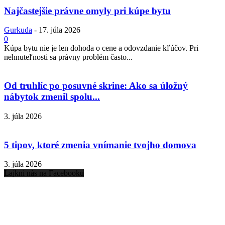
Najčastejšie právne omyly pri kúpe bytu
Gurkuda
-
17. júla 2026
0
Kúpa bytu nie je len dohoda o cene a odovzdanie kľúčov. Pri
nehnuteľnosti sa právny problém často...
Od truhlíc po posuvné skrine: Ako sa úložný
nábytok zmenil spolu...
3. júla 2026
5 tipov, ktoré zmenia vnímanie tvojho domova
3. júla 2026
Lajkni nás na Facebooku