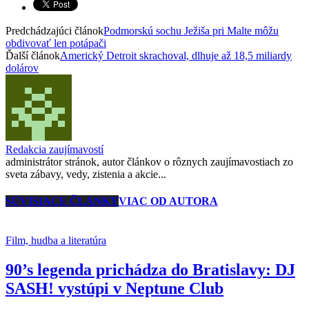
Predchádzajúci článok
Podmorskú sochu Ježiša pri Malte môžu
obdivovať len potápači
Ďalší článok
Americký Detroit skrachoval, dlhuje až 18,5 miliardy
dolárov
Redakcia zaujímavostí
administrátor stránok, autor článkov o rôznych zaujímavostiach zo
sveta zábavy, vedy, zistenia a akcie...
SÚVISIACE ČLÁNKY
VIAC OD AUTORA
Film, hudba a literatúra
90’s legenda prichádza do Bratislavy: DJ
SASH! vystúpi v Neptune Club