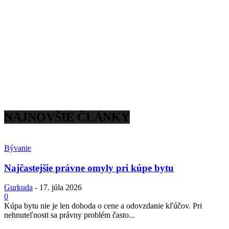
NAJNOVŠIE ČLÁNKY
Bývanie
Najčastejšie právne omyly pri kúpe bytu
Gurkuda
-
17. júla 2026
0
Kúpa bytu nie je len dohoda o cene a odovzdanie kľúčov. Pri
nehnuteľnosti sa právny problém často...