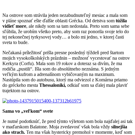
Na ostrove som strávila jeden nezabudnuteľný mesiac a mala som
v pláne spoznať ešte ďalšie oblasti Grécka. Od detstva som
túžila
vidieť more
, ale nikdy som sa tam nedostala. Preto som sama sebe
sľúbila, že urobím všetko preto, aby som raz ponorila svoje telo do
tej nekonečnej tyrkysovej vody… a bolo mi jedno, v ktorej časti
sveta to bude.
Nečakaná príležitosť prišla presne posledný týždeň pred štartom
mojich vysokoškolských prázdnin – možnosť vycestovať na ostrov
Kerkyra (Corfu). Mala som 19 rokov a doteraz sa divím, že ma
rodičia „pustili“. Išla som do absolútneho neznáma. S jedným
veľkým kufrom a adrenalínom vybičovaným na maximum.
Nastúpila som do autobusu, ktorý ma odviezol z Komárna priamo
do gréckeho mesta
Thessaloniki,
odkiaľ som sa ďalej mala plaviť
trajektom na ostrov.
Sama vo „veľkom“ svete
Je nutné podotknúť, že pred týmto výletom som bola najďalej asi tak
v maďarskom Balatone. Moja zvedavosť však bola vždy
silnejšia
ako strach.
Ten ma však hystericky premohol v momente, keď som