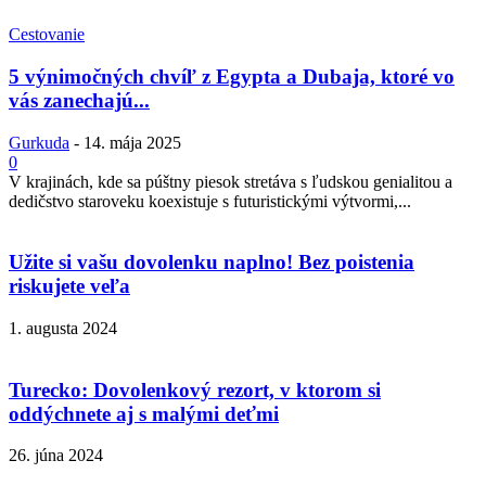
Cestovanie
5 výnimočných chvíľ z Egypta a Dubaja, ktoré vo
vás zanechajú...
Gurkuda
-
14. mája 2025
0
V krajinách, kde sa púštny piesok stretáva s ľudskou genialitou a
dedičstvo staroveku koexistuje s futuristickými výtvormi,...
Užite si vašu dovolenku naplno! Bez poistenia
riskujete veľa
1. augusta 2024
Turecko: Dovolenkový rezort, v ktorom si
oddýchnete aj s malými deťmi
26. júna 2024