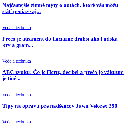
Najčastejšie zimné mýty o autách, ktoré vás môžu
stáť peniaze aj...
Veda a technika
Prečo je atrament do tlačiarne drahší ako ľudská
krv a gram...
Veda a technika
ABC zvuku: Čo je Hertz, decibel a prečo je vákuum
jediné...
Veda a technika
Tipy na opravu pre nadšencov Jawa Velorex 350
Veda a technika