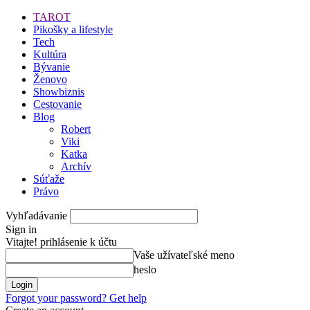
TAROT
Pikošky a lifestyle
Tech
Kultúra
Bývanie
Ženovo
Showbiznis
Cestovanie
Blog
Robert
Viki
Katka
Archív
Súťaže
Právo
Vyhľadávanie
Sign in
Vitajte! prihlásenie k účtu
Vaše užívateľské meno
heslo
Forgot your password? Get help