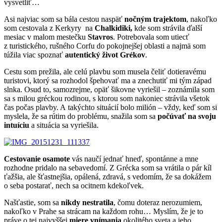
vysvetliť…
Asi najviac som sa bála cestou naspäť
nočným trajektom
, nakoľko
som cestovala z Kerkyry na
Chalkidiki,
kde som strávila ďalší
mesiac v malom mestečku
Stavros
. Potrebovala som utiecť
z turistického, rušného Corfu do pokojnejšej oblasti a najmä som
túžila viac spoznať
autentický život Grékov
.
Cestu som prežila, ale celú plavbu som musela čeliť dotieravému
turistovi, ktorý sa rozhodol špehovať ma a znechutiť mi tým západ
slnka. Osud to, samozrejme, opäť šikovne vyriešil – zoznámila som
sa s milou gréckou rodinou, s ktorou som nakoniec strávila všetok
čas počas plavby. A takýchto situácií bolo milión – vždy, keď som si
myslela, že sa rútim do problému, snažila som sa
počúvať na svoju
intuíciu
a situácia sa vyriešila.
Cestovanie osamote
vás naučí jednať hneď, spontánne a mne
rozhodne pridalo na sebavedomí. Z Grécka som sa vrátila o pár kíl
ťažšia, ale šťastnejšia, opálená, zdravá, s vedomím, že sa dokážem
o seba postarať, nech sa ocitnem kdekoľvek.
Našťastie, som sa
nikdy nestratila
, čomu doteraz nerozumiem,
nakoľko v Prahe sa strácam na každom rohu… Myslím, že je to
práve o tej najvyššej
miere vnímania
okolitého sveta a jeho