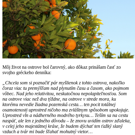
Môj život na ostrove bol čarovný, ako dôkaz prinášam časť zo
svojho gréckeho denníka:
„Chcela som si poznačiť pár myšlienok z tohto ostrova, nakoľko
čoraz viac tu premýšľam nad plynutím času a časom, ako pojmom
vôbec. Nad jeho relativitou, neskutočnou nepolapiteľnosťou. Som
na ostrove viac než dva týždne, na ostrove v strede mora, ku
ktorému nevedie žiadna pozemská cesta… ten pocit totálnej
osamotenosti uprostred ničoho ma zvláštnym spôsobom upokojuje.
Uprostred vĺn a nádherného modrého tyrkysu… Teším sa na cestu
naspäť, ale len z jedného dôvodu – že znovu uvidím ostrov zďaleka,
v celej jeho majestátnej kráse, že budem dýchať ten ťažký slaný
vzduch a tvár mi bude šľahať mohutný vietor…