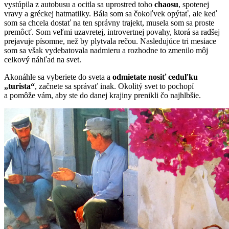
vystúpila z autobusu a ocitla sa uprostred toho
chaosu
, spotenej
vravy a gréckej hatmatilky. Bála som sa čokoľvek opýtať, ale keď
som sa chcela dostať na ten správny trajekt, musela som sa proste
premôcť. Som veľmi uzavretej, introvertnej povahy, ktorá sa radšej
prejavuje písomne, než by plytvala rečou. Nasledujúce tri mesiace
som sa však vydebatovala nadmieru a rozhodne to zmenilo môj
celkový náhľad na svet.
Akonáhle sa vyberiete do sveta a
odmietate nosiť ceduľku
„turista“
, začnete sa správať inak. Okolitý svet to pochopí
a pomôže vám, aby ste do danej krajiny prenikli čo najhlbšie.