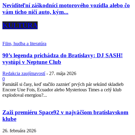
Neviditeľní záškodníci motorového vozidla alebo čo
vám ticho ničí auto, kým...
KULTÚRA
Film, hudba a literatúra
90’s legenda prichádza do Bratislavy: DJ SASH!
vystúpi v Neptune Club
Redakcia zaujímavostí
-
27. mája 2026
0
Pamätáš si časy, keď stačilo zaznieť prvých pár sekúnd skladieb
Encore Une Fois, Ecuador alebo Mysterious Times a celý klub
explodoval energiou?...
Zaži premiéru Space92 v najväčšom bratislavskom
klube
26. februára 2026