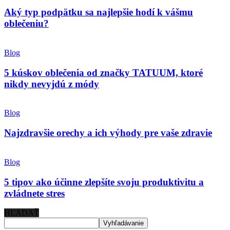
Aký typ podpätku sa najlepšie hodí k vášmu
oblečeniu?
Blog
5 kúskov oblečenia od značky TATUUM, ktoré
nikdy nevyjdú z módy
Blog
Najzdravšie orechy a ich výhody pre vaše zdravie
Blog
5 tipov ako účinne zlepšíte svoju produktivitu a
zvládnete stres
HĽADAŤ