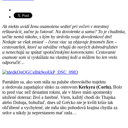
Ak niekto uvidí ženu osamotene sedieť pri večeri v miestnej
reštaurácii, začne ju ľutovať. Na dovolenke a sama? To je chudinka,
určite nemá nikoho, s kým by strávila svoje dovolenkové dni!
Nedajte sa však zmiasť – čoraz viac sa objavuje fenomén žien –
cestovateliek, ktoré sa odvážne vrhajú do nových dobrodružstiev
a nenechajú sa spútať spoločenskými konvenciami. Cestovanie
osamote som si vyskúšala na vlastnej koži a môžem ho len vrelo
odporučiť…
Pamätám sa, ako som stála na palube obrovského trajektu
a sledovala zapadajúce slnko za ostrovom
Kerkyra (Corfu).
Bolo
to pred viac než desiatimi rokmi, ale v hlave mám spomienky
uložené doteraz: živé a farebné. Viem, každý chodí do Thajska
alebo Dubaja, bohužiaľ, dnes už Grécko nie je kvôli kríze tak
obľúbené a vychytené, ale mňa táto pohodová krajina chytila za
srdce a nikdy ju neprestanem mať rada…