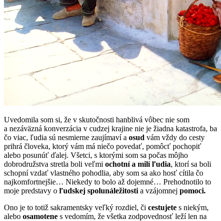
Uvedomila som si, že v skutočnosti hanblivá vôbec nie som
a nezáväzná konverzácia v cudzej krajine nie je žiadna katastrofa, ba
čo viac, ľudia sú nesmierne zaujímaví a
osud
vám vždy do cesty
prihrá človeka, ktorý vám má niečo povedať, pomôcť pochopiť
alebo posunúť ďalej. Všetci, s ktorými som sa počas môjho
dobrodružstva stretla boli veľmi
ochotní a milí ľudia
, ktorí sa boli
schopní vzdať vlastného pohodlia, aby som sa ako hosť cítila čo
najkomfortnejšie… Niekedy to bolo až dojemné… Prehodnotilo to
moje predstavy o
ľudskej spolunáležitosti
a vzájomnej
pomoci.
Ono je to totiž sakramentsky veľký rozdiel, či
cestujete
s niekým,
alebo
osamotene
s vedomím, že všetka zodpovednosť leží len na