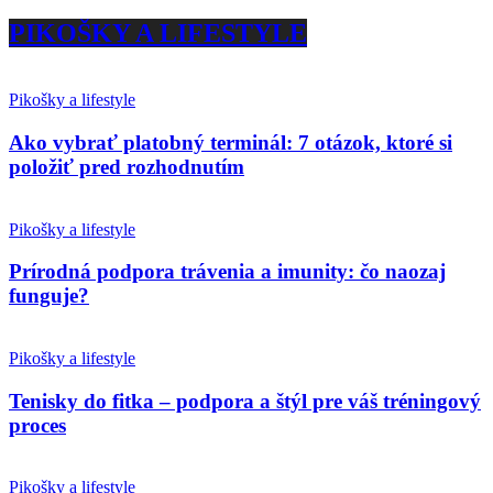
PIKOŠKY A LIFESTYLE
Pikošky a lifestyle
Ako vybrať platobný terminál: 7 otázok, ktoré si
položiť pred rozhodnutím
Pikošky a lifestyle
Prírodná podpora trávenia a imunity: čo naozaj
funguje?
Pikošky a lifestyle
Tenisky do fitka – podpora a štýl pre váš tréningový
proces
Pikošky a lifestyle