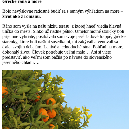
Grécke rána a more
Bolo nevýslovne radostné budiť sa s ranným výhľadom na more –
život ako z románu
.
Ráno som vyšla na našu nízku terasu, z ktorej hneď viedla hlavná
ulička do mesta. Slnko už riadne pálilo. Umelohmotné stoličky boli
príjemne vyhriate, posrkávala som svoje prvé ľadové frappé, grécke
starenky, ktoré boli našimi susedkami, mi zakývali a venovali sa
ďalej svojim debatám. Lenivé a jednoduché rána. Pohľad na more,
dokonalý život. Človek potrebuje veľmi málo… Asi si viete
predstaviť, ako veľmi som bažila po návrate do slovenského
jesenného chladu….