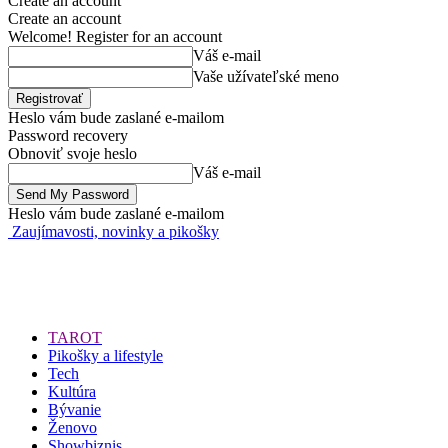
Create an account
Create an account
Welcome! Register for an account
Váš e-mail
Vaše užívateľské meno
Heslo vám bude zaslané e-mailom
Password recovery
Obnoviť svoje heslo
Váš e-mail
Heslo vám bude zaslané e-mailom
Zaujímavosti, novinky a pikošky
TAROT
Pikošky a lifestyle
Tech
Kultúra
Bývanie
Ženovo
Showbiznis