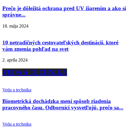
Prečo je dôležitá ochrana pred UV žiarením a ako si
správne...
18. mája 2024
10 netradičných cestovateľských destinácií, ktoré
vám zmenia pohľad na svet
2. apríla 2024
VEDA A TECHNIKA
Veda a technika
Biometrická dochádzka mení spôsob riadenia
pracovného času. Odborníci vysvetľujú, prečo sa...
Veda a technika