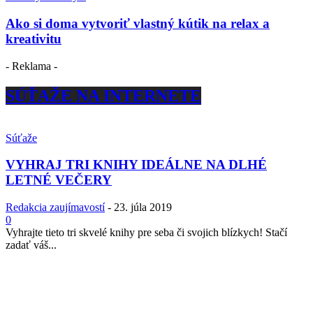
Ako si doma vytvoriť vlastný kútik na relax a
kreativitu
- Reklama -
SÚŤAŽE NA INTERNETE
Súťaže
VYHRAJ TRI KNIHY IDEÁLNE NA DLHÉ
LETNÉ VEČERY
Redakcia zaujímavostí
-
23. júla 2019
0
Vyhrajte tieto tri skvelé knihy pre seba či svojich blízkych! Stačí
zadať váš...