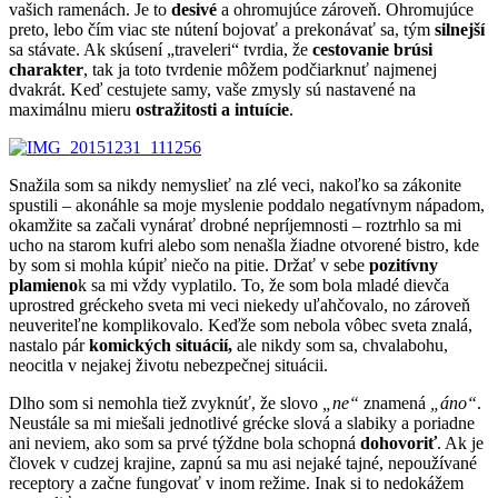
vašich ramenách. Je to
desivé
a ohromujúce zároveň. Ohromujúce
preto, lebo čím viac ste nútení bojovať a prekonávať sa, tým
silnejší
sa stávate. Ak skúsení „traveleri“ tvrdia, že
cestovanie brúsi
charakter
, tak ja toto tvrdenie môžem podčiarknuť najmenej
dvakrát. Keď cestujete samy, vaše zmysly sú nastavené na
maximálnu mieru
ostražitosti a intuície
.
Snažila som sa nikdy nemyslieť na zlé veci, nakoľko sa zákonite
spustili – akonáhle sa moje myslenie poddalo negatívnym nápadom,
okamžite sa začali vynárať drobné nepríjemnosti – roztrhlo sa mi
ucho na starom kufri alebo som nenašla žiadne otvorené bistro, kde
by som si mohla kúpiť niečo na pitie. Držať v sebe
pozitívny
plamieno
k sa mi vždy vyplatilo. To, že som bola mladé dievča
uprostred gréckeho sveta mi veci niekedy uľahčovalo, no zároveň
neuveriteľne komplikovalo. Keďže som nebola vôbec sveta znalá,
nastalo pár
komických situácií,
ale nikdy som sa, chvalabohu,
neocitla v nejakej životu nebezpečnej situácii.
Dlho som si nemohla tiež zvyknúť, že slovo
„ne“
znamená
„áno“
.
Neustále sa mi miešali jednotlivé grécke slová a slabiky a poriadne
ani neviem, ako som sa prvé týždne bola schopná
dohovoriť
. Ak je
človek v cudzej krajine, zapnú sa mu asi nejaké tajné, nepoužívané
receptory a začne fungovať v inom režime. Inak si to nedokážem