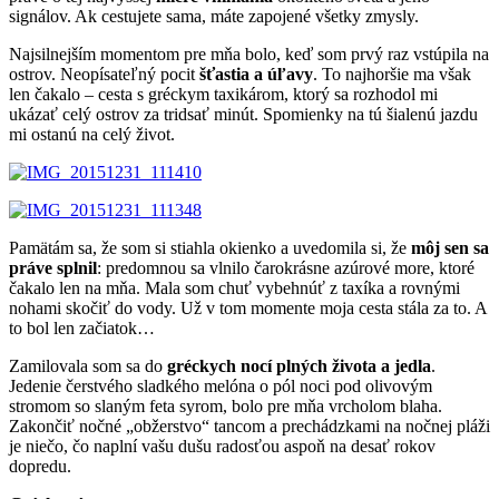
signálov. Ak cestujete sama, máte zapojené všetky zmysly.
Najsilnejším momentom pre mňa bolo, keď som prvý raz vstúpila na
ostrov. Neopísateľný pocit
šťastia a úľavy
. To najhoršie ma však
len čakalo – cesta s gréckym taxikárom, ktorý sa rozhodol mi
ukázať celý ostrov za tridsať minút. Spomienky na tú šialenú jazdu
mi ostanú na celý život.
Pamätám sa, že som si stiahla okienko a uvedomila si, že
môj sen sa
práve splnil
: predomnou sa vlnilo čarokrásne azúrové more, ktoré
čakalo len na mňa. Mala som chuť vybehnúť z taxíka a rovnými
nohami skočiť do vody. Už v tom momente moja cesta stála za to. A
to bol len začiatok…
Zamilovala som sa do
gréckych nocí plných života a jedla
.
Jedenie čerstvého sladkého melóna o pól noci pod olivovým
stromom so slaným feta syrom, bolo pre mňa vrcholom blaha.
Zakončiť nočné „obžerstvo“ tancom a prechádzkami na nočnej pláži
je niečo, čo naplní vašu dušu radosťou aspoň na desať rokov
dopredu.