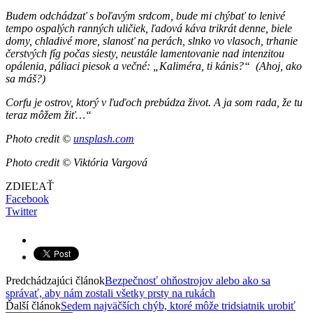
Budem odchádzať s boľavým srdcom, bude mi chýbať to lenivé
tempo ospalých ranných uličiek, ľadová káva trikrát denne, biele
domy, chladivé more, slanosť na perách, slnko vo vlasoch, trhanie
čerstvých fíg počas siesty, neustále lamentovanie nad intenzitou
opálenia, páliaci piesok a večné: „Kaliméra, ti kánis?“ (Ahoj, ako
sa máš?)
Corfu je ostrov, ktorý v ľuďoch prebúdza život. A ja som rada, že tu
teraz môžem žiť…“
Photo credit ©
unsplash.com
Photo credit © Viktória Vargová
ZDIEĽAŤ
Facebook
Twitter
Predchádzajúci článok
Bezpečnosť ohňostrojov alebo ako sa
správať, aby nám zostali všetky prsty na rukách
Ďalší článok
Sedem najväčších chýb, ktoré môže tridsiatnik urobiť