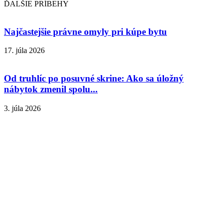
ĎALŠIE PRÍBEHY
Najčastejšie právne omyly pri kúpe bytu
17. júla 2026
Od truhlíc po posuvné skrine: Ako sa úložný
nábytok zmenil spolu...
3. júla 2026