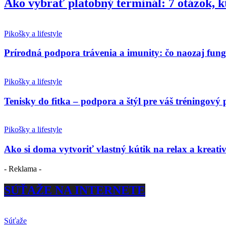
Ako vybrať platobný terminál: 7 otázok, k
Pikošky a lifestyle
Prírodná podpora trávenia a imunity: čo naozaj fun
Pikošky a lifestyle
Tenisky do fitka – podpora a štýl pre váš tréningový 
Pikošky a lifestyle
Ako si doma vytvoriť vlastný kútik na relax a kreativ
- Reklama -
SÚŤAŽE NA INTERNETE
Súťaže