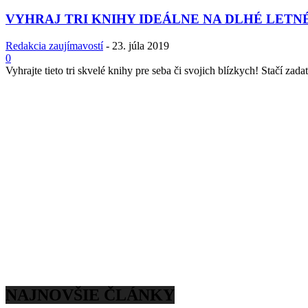
VYHRAJ TRI KNIHY IDEÁLNE NA DLHÉ LETN
Redakcia zaujímavostí
-
23. júla 2019
0
Vyhrajte tieto tri skvelé knihy pre seba či svojich blízkych! Stačí zadať
NAJNOVŠIE ČLÁNKY