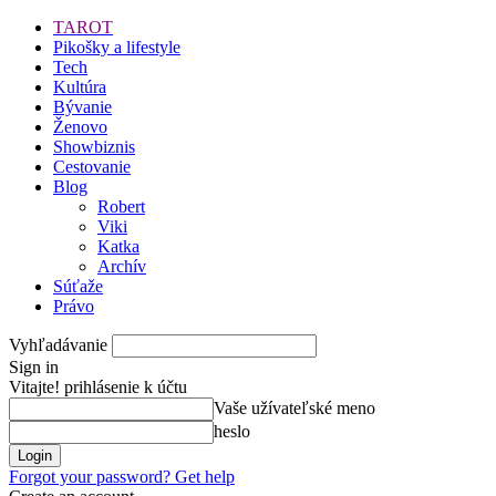
TAROT
Pikošky a lifestyle
Tech
Kultúra
Bývanie
Ženovo
Showbiznis
Cestovanie
Blog
Robert
Viki
Katka
Archív
Súťaže
Právo
Vyhľadávanie
Sign in
Vitajte! prihlásenie k účtu
Vaše užívateľské meno
heslo
Forgot your password? Get help