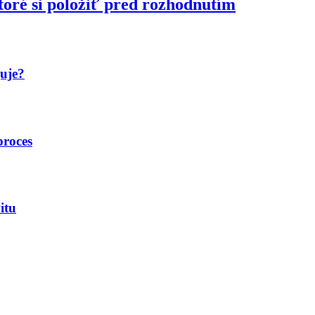
toré si položiť pred rozhodnutím
guje?
proces
itu