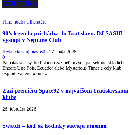
KULTÚRA
Film, hudba a literatúra
90’s legenda prichádza do Bratislavy: DJ SASH!
vystúpi v Neptune Club
Redakcia zaujímavostí
-
27. mája 2026
0
Pamätáš si časy, keď stačilo zaznieť prvých pár sekúnd skladieb
Encore Une Fois, Ecuador alebo Mysterious Times a celý klub
explodoval energiou?...
Zaži premiéru Space92 v najväčšom bratislavskom
klube
26. februára 2026
Swatch – keď sa hodinky stávajú umením