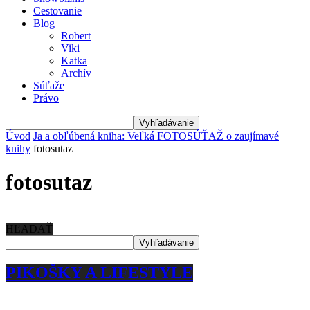
Cestovanie
Blog
Robert
Viki
Katka
Archív
Súťaže
Právo
Úvod
Ja a obľúbená kniha: Veľká FOTOSÚŤAŽ o zaujímavé
knihy
fotosutaz
fotosutaz
HĽADAŤ
PIKOŠKY A LIFESTYLE