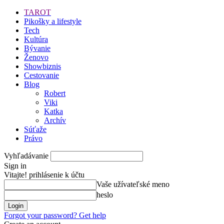
TAROT
Pikošky a lifestyle
Tech
Kultúra
Bývanie
Ženovo
Showbiznis
Cestovanie
Blog
Robert
Viki
Katka
Archív
Súťaže
Právo
Vyhľadávanie
Sign in
Vitajte! prihlásenie k účtu
Vaše užívateľské meno
heslo
Forgot your password? Get help