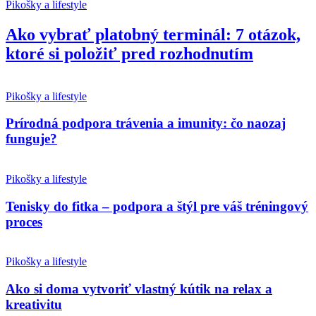
Pikošky a lifestyle
Ako vybrať platobný terminál: 7 otázok,
ktoré si položiť pred rozhodnutím
Pikošky a lifestyle
Prírodná podpora trávenia a imunity: čo naozaj
funguje?
Pikošky a lifestyle
Tenisky do fitka – podpora a štýl pre váš tréningový
proces
Pikošky a lifestyle
Ako si doma vytvoriť vlastný kútik na relax a
kreativitu