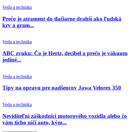
Veda a technika
Prečo je atrament do tlačiarne drahší ako ľudská
krv a gram...
Veda a technika
ABC zvuku: Čo je Hertz, decibel a prečo je vákuum
jediné...
Veda a technika
Tipy na opravu pre nadšencov Jawa Velorex 350
Veda a technika
Neviditeľní záškodníci motorového vozidla alebo čo
vám ticho ničí auto, kým...