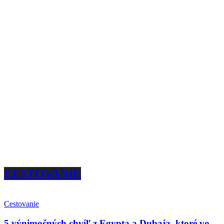
CESTOVANIE
Cestovanie
5 výnimočných chvíľ z Egypta a Dubaja, ktoré vo