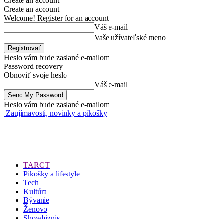
Create an account
Create an account
Welcome! Register for an account
Váš e-mail
Vaše užívateľské meno
Heslo vám bude zaslané e-mailom
Password recovery
Obnoviť svoje heslo
Váš e-mail
Heslo vám bude zaslané e-mailom
Zaujímavosti, novinky a pikošky
TAROT
Pikošky a lifestyle
Tech
Kultúra
Bývanie
Ženovo
Showbiznis