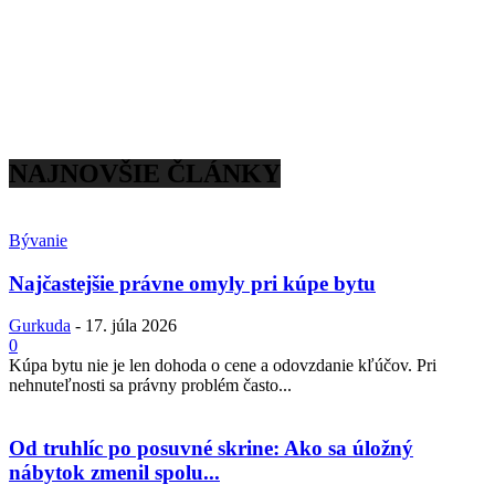
NAJNOVŠIE ČLÁNKY
Bývanie
Najčastejšie právne omyly pri kúpe bytu
Gurkuda
-
17. júla 2026
0
Kúpa bytu nie je len dohoda o cene a odovzdanie kľúčov. Pri
nehnuteľnosti sa právny problém často...
Od truhlíc po posuvné skrine: Ako sa úložný
nábytok zmenil spolu...