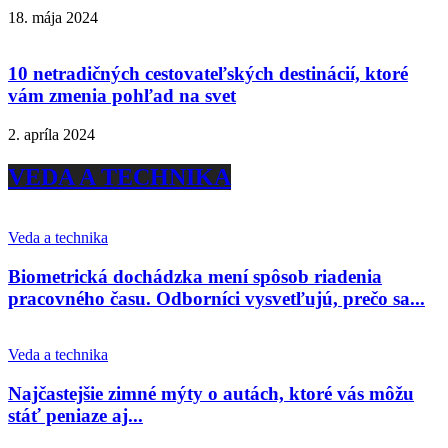
18. mája 2024
10 netradičných cestovateľských destinácií, ktoré
vám zmenia pohľad na svet
2. apríla 2024
VEDA A TECHNIKA
Veda a technika
Biometrická dochádzka mení spôsob riadenia
pracovného času. Odborníci vysvetľujú, prečo sa...
Veda a technika
Najčastejšie zimné mýty o autách, ktoré vás môžu
stáť peniaze aj...