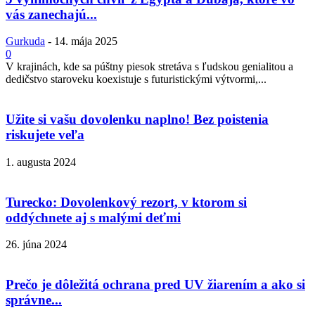
vás zanechajú...
Gurkuda
-
14. mája 2025
0
V krajinách, kde sa púštny piesok stretáva s ľudskou genialitou a
dedičstvo staroveku koexistuje s futuristickými výtvormi,...
Užite si vašu dovolenku naplno! Bez poistenia
riskujete veľa
1. augusta 2024
Turecko: Dovolenkový rezort, v ktorom si
oddýchnete aj s malými deťmi
26. júna 2024
Prečo je dôležitá ochrana pred UV žiarením a ako si
správne...