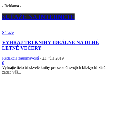
- Reklama -
SÚŤAŽE NA INTERNETE
Súťaže
VYHRAJ TRI KNIHY IDEÁLNE NA DLHÉ
LETNÉ VEČERY
Redakcia zaujímavostí
-
23. júla 2019
0
Vyhrajte tieto tri skvelé knihy pre seba či svojich blízkych! Stačí
zadať váš...