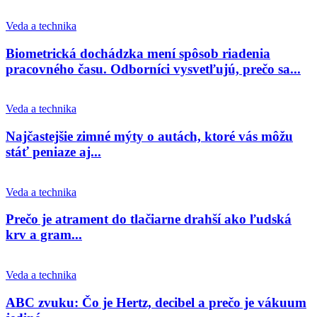
Veda a technika
Biometrická dochádzka mení spôsob riadenia
pracovného času. Odborníci vysvetľujú, prečo sa...
Veda a technika
Najčastejšie zimné mýty o autách, ktoré vás môžu
stáť peniaze aj...
Veda a technika
Prečo je atrament do tlačiarne drahší ako ľudská
krv a gram...
Veda a technika
ABC zvuku: Čo je Hertz, decibel a prečo je vákuum