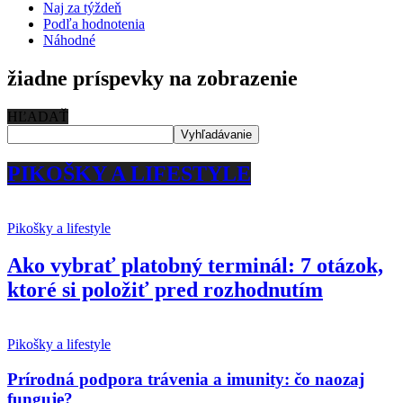
Naj za týždeň
Podľa hodnotenia
Náhodné
žiadne príspevky na zobrazenie
HĽADAŤ
PIKOŠKY A LIFESTYLE
Pikošky a lifestyle
Ako vybrať platobný terminál: 7 otázok,
ktoré si položiť pred rozhodnutím
Pikošky a lifestyle
Prírodná podpora trávenia a imunity: čo naozaj
funguje?