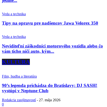
jediné...
Veda a technika
Tipy na opravu pre nadšencov Jawa Velorex 350
Veda a technika
Neviditeľní záškodníci motorového vozidla alebo čo
vám ticho ničí auto, kým...
KULTÚRA
Film, hudba a literatúra
90’s legenda prichádza do Bratislavy: DJ SASH!
vystúpi v Neptune Club
Redakcia zaujímavostí
-
27. mája 2026
0