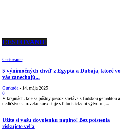
CESTOVANIE
Cestovanie
5 výnimočných chvíľ z Egypta a Dubaja, ktoré vo
vás zanechajú...
Gurkuda
-
14. mája 2025
0
V krajinách, kde sa púštny piesok stretáva s ľudskou genialitou a
dedičstvo staroveku koexistuje s futuristickými výtvormi,...
Užite si vašu dovolenku naplno! Bez poistenia
riskujete veľa