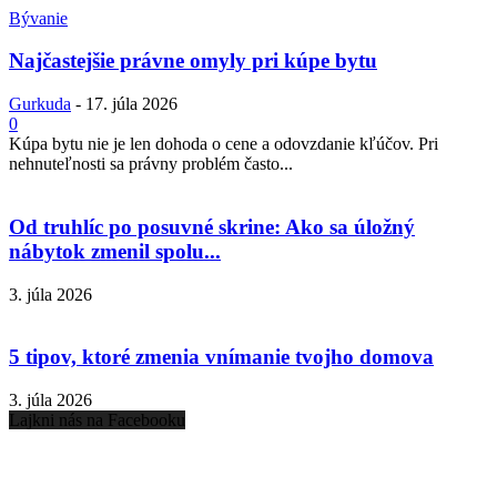
Bývanie
Najčastejšie právne omyly pri kúpe bytu
Gurkuda
-
17. júla 2026
0
Kúpa bytu nie je len dohoda o cene a odovzdanie kľúčov. Pri
nehnuteľnosti sa právny problém často...
Od truhlíc po posuvné skrine: Ako sa úložný
nábytok zmenil spolu...
3. júla 2026
5 tipov, ktoré zmenia vnímanie tvojho domova
3. júla 2026
Lajkni nás na Facebooku