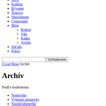
Kultúra
Bývanie
Ženovo
Showbiznis
Cestovanie
Blog
Robert
Viki
Katka
Archív
Súťaže
Právo
Úvod
Blog
Archív
Archív
Podľa hodnotenia
Najnovšie
Vybrané príspevky
Najobľúbenejšie