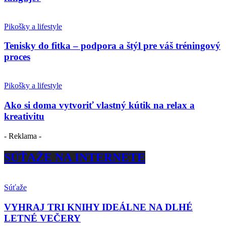
Pikošky a lifestyle
Tenisky do fitka – podpora a štýl pre váš tréningový
proces
Pikošky a lifestyle
Ako si doma vytvoriť vlastný kútik na relax a
kreativitu
- Reklama -
SÚŤAŽE NA INTERNETE
Súťaže
VYHRAJ TRI KNIHY IDEÁLNE NA DLHÉ
LETNÉ VEČERY