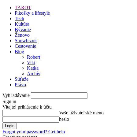
TAROT
Pikošky a lifestyle
Tech
Kultúra
Bývanie
Ženovo
Showbiznis
Cestovanie
Blog
Robert
Viki
Katka
Archív
Súťaže
Právo
Vyhľadávanie
Sign in
Vitajte! prihlásenie k účtu
Vaše užívateľské meno
heslo
Forgot your password? Get help