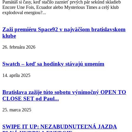
Pamätáš si časy, keď stačilo zaznieť prvých pár sekúnd skladieb
Encore Une Fois, Ecuador alebo Mysterious Times a celý klub
explodoval energiou?...
Zaži premiéru Space92 v najväčšom bratislavskom
klube
26. februára 2026
Swatch – keď sa hodinky stávajú umením
14. apríla 2025
Bratislava zažije túto sobotu výnimočný OPEN TO
CLOSE SET od Paul...
25. marca 2025
SWIPE IT UP: NEZABUDNUTEĽNÁ JAZDA