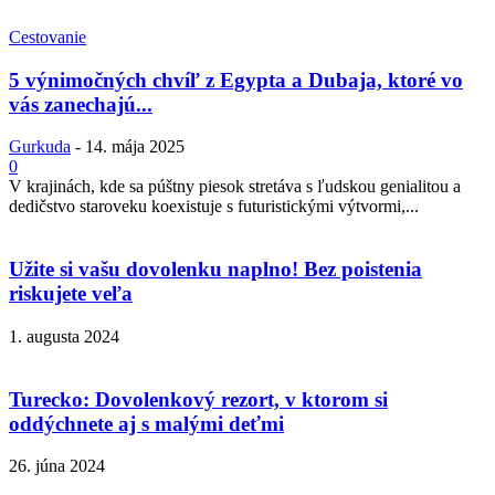
Cestovanie
5 výnimočných chvíľ z Egypta a Dubaja, ktoré vo
vás zanechajú...
Gurkuda
-
14. mája 2025
0
V krajinách, kde sa púštny piesok stretáva s ľudskou genialitou a
dedičstvo staroveku koexistuje s futuristickými výtvormi,...
Užite si vašu dovolenku naplno! Bez poistenia
riskujete veľa
1. augusta 2024
Turecko: Dovolenkový rezort, v ktorom si
oddýchnete aj s malými deťmi
26. júna 2024