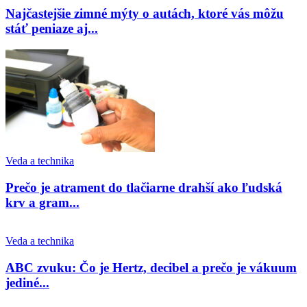
Najčastejšie zimné mýty o autách, ktoré vás môžu
stáť peniaze aj...
Veda a technika
Prečo je atrament do tlačiarne drahší ako ľudská
krv a gram...
Veda a technika
ABC zvuku: Čo je Hertz, decibel a prečo je vákuum
jediné...