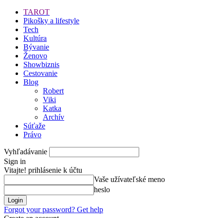
TAROT
Pikošky a lifestyle
Tech
Kultúra
Bývanie
Ženovo
Showbiznis
Cestovanie
Blog
Robert
Viki
Katka
Archív
Súťaže
Právo
Vyhľadávanie
Sign in
Vitajte! prihlásenie k účtu
Vaše užívateľské meno
heslo
Forgot your password? Get help