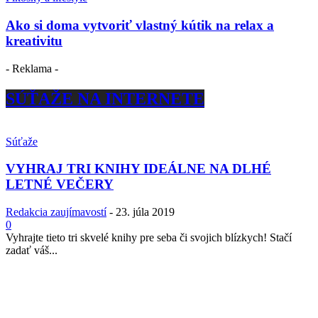
Ako si doma vytvoriť vlastný kútik na relax a
kreativitu
- Reklama -
SÚŤAŽE NA INTERNETE
Súťaže
VYHRAJ TRI KNIHY IDEÁLNE NA DLHÉ
LETNÉ VEČERY
Redakcia zaujímavostí
-
23. júla 2019
0
Vyhrajte tieto tri skvelé knihy pre seba či svojich blízkych! Stačí
zadať váš...