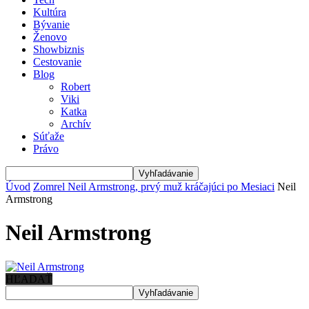
Kultúra
Bývanie
Ženovo
Showbiznis
Cestovanie
Blog
Robert
Viki
Katka
Archív
Súťaže
Právo
Úvod
Zomrel Neil Armstrong, prvý muž kráčajúci po Mesiaci
Neil
Armstrong
Neil Armstrong
HĽADAŤ