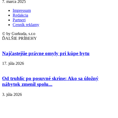
7. marca 2025
Impressum
Redakcia
Partneri
Cenník reklamy
© by Gurkuda, s.r.o
ĎALŠIE PRÍBEHY
Najčastejšie právne omyly pri kúpe bytu
17. júla 2026
Od truhlíc po posuvné skrine: Ako sa úložný
nábytok zmenil spolu...
3. júla 2026