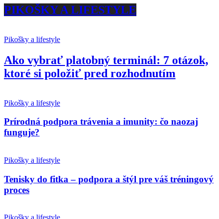
PIKOŠKY A LIFESTYLE
Pikošky a lifestyle
Ako vybrať platobný terminál: 7 otázok,
ktoré si položiť pred rozhodnutím
Pikošky a lifestyle
Prírodná podpora trávenia a imunity: čo naozaj
funguje?
Pikošky a lifestyle
Tenisky do fitka – podpora a štýl pre váš tréningový
proces
Pikošky a lifestyle