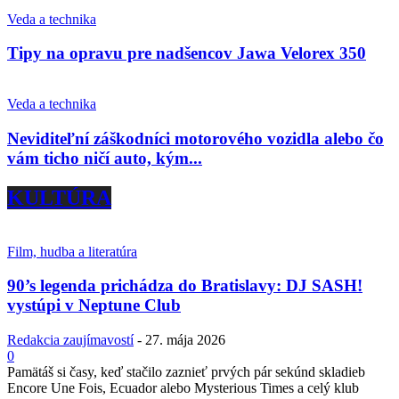
Veda a technika
Tipy na opravu pre nadšencov Jawa Velorex 350
Veda a technika
Neviditeľní záškodníci motorového vozidla alebo čo
vám ticho ničí auto, kým...
KULTÚRA
Film, hudba a literatúra
90’s legenda prichádza do Bratislavy: DJ SASH!
vystúpi v Neptune Club
Redakcia zaujímavostí
-
27. mája 2026
0
Pamätáš si časy, keď stačilo zaznieť prvých pár sekúnd skladieb
Encore Une Fois, Ecuador alebo Mysterious Times a celý klub