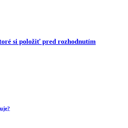
toré si položiť pred rozhodnutím
guje?