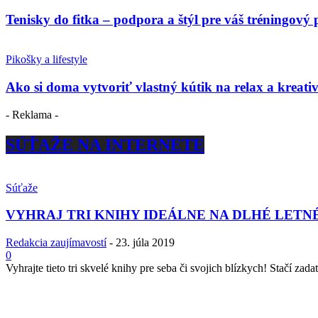
Tenisky do fitka – podpora a štýl pre váš tréningový 
Pikošky a lifestyle
Ako si doma vytvoriť vlastný kútik na relax a kreativ
- Reklama -
SÚŤAŽE NA INTERNETE
Súťaže
VYHRAJ TRI KNIHY IDEÁLNE NA DLHÉ LETN
Redakcia zaujímavostí
-
23. júla 2019
0
Vyhrajte tieto tri skvelé knihy pre seba či svojich blízkych! Stačí zadať