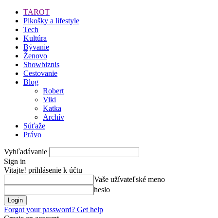
TAROT
Pikošky a lifestyle
Tech
Kultúra
Bývanie
Ženovo
Showbiznis
Cestovanie
Blog
Robert
Viki
Katka
Archív
Súťaže
Právo
Vyhľadávanie
Sign in
Vitajte! prihlásenie k účtu
Vaše užívateľské meno
heslo
Forgot your password? Get help