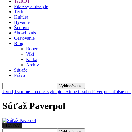
TAROT
Pikošky a lifestyle
Tech
Kultúra
Bývanie
Ženovo
Showbiznis
Cestovanie
Blog
Robert
Viki
Katka
Archív
Súťaže
Právo
Úvod
Tvoríme umenie: vyhrajte textilné tužidlo Paverpol a ďalšie ce
Súťaž Paverpol
HĽADAŤ