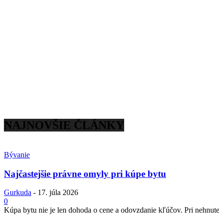
NAJNOVŠIE ČLÁNKY
Bývanie
Najčastejšie právne omyly pri kúpe bytu
Gurkuda
-
17. júla 2026
0
Kúpa bytu nie je len dohoda o cene a odovzdanie kľúčov. Pri nehnuteľ