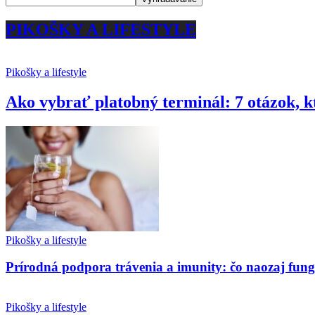
PIKOŠKY A LIFESTYLE
Pikošky a lifestyle
Ako vybrať platobný terminál: 7 otázok, k
Pikošky a lifestyle
Prírodná podpora trávenia a imunity: čo naozaj fun
Pikošky a lifestyle