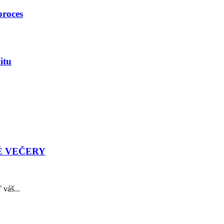
proces
itu
É VEČERY
 váš...